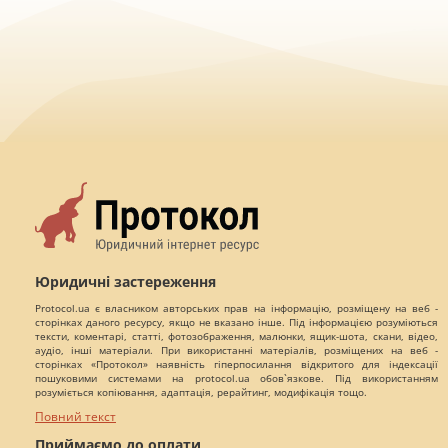
Юридичні застереження
Protocol.ua є власником авторських прав на інформацію, розміщену на веб -
сторінках даного ресурсу, якщо не вказано інше. Під інформацією розуміються
тексти, коментарі, статті, фотозображення, малюнки, ящик-шота, скани, відео,
аудіо, інші матеріали. При використанні матеріалів, розміщених на веб -
сторінках «Протокол» наявність гіперпосилання відкритого для індексації
пошуковими системами на protocol.ua обов`язкове. Під використанням
розуміється копіювання, адаптація, рерайтинг, модифікація тощо.
Повний текст
Приймаємо до оплати