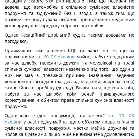
касаційну скаргу, яку вмотивовано тим, що позивач не
довела, що автомобіль є спільною сумісною власністю
подружжя та відчужений без її згоди, а також тим, що
позивач не порушувала питання про визнання недійсним
договору купівлі-продажу спірного автомобіля.
Однак Касаційний цивільний суд із такими доводами не
погодився.
Приймаючи таке рішення КЦС послався на те, що за
положеннями
ст. 60 СК України
майно, набуте подружжям
за час шлюбу, належить дружині та чоловікові на праві
спільної сумісної власності незалежно від того, що один з
них не мав з поважної причини (навчання, ведення
домашнього господарства, догляд за дітьми, хвороба тощо)
самостійного заробітку (доходу). Вважається, що кожна річ,
набута за час шлюбу, крім речей індивідуального
користування, є об`єктом права спільної сумісної власності
подружжя.
Одночасно згідно презумпції, визначеної
ст. 70 СК
України
у разі поділу майна, що є об`єктом права спільної
сумісної власності подружжя, частки майна дружини та
чоловіка є рівними, якщо інше не визначено домовленістю