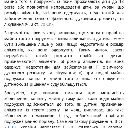
майно того з подружжя, із яким проживають діти до 18
років або повнолітні непрацездатні діти, за умови, що
розмір аліментів, які вони одержують, недостатній для
забезпечення їхнього фізичного, духовного розвитку та
лікування (ч. 3 ст.
70
СК
).
З прямої вказівки закону випливає, що частка в праві на
майно того з подружжя, з яким залишається дитина, може
бути збільшена лише у разі, якщо недостатнім є розмір
аліментів, які вони одержують. Таким чином, закон
передбачає такий розвиток подій: а) дитині
призначаються аліменти; б) розмір аліментів, які вона
одержує, недостатній для забезпечення її фізичного,
духовного розвитку та лікування; в) при поділі майна
подружжя частка в майні того з них, хто опікується
дитиною, за рішенням суду збільшується.
Зрозуміло, що виникає питання про можливість
збільшення частки у майні у тому разі, коли поділ майна
подружжя здійснюється до того, як дитині призначені
аліменти. Із тексту закону, на жаль, випливає, що таке
збільшення неможливе і суд зобов'язаний поділити
подружнє майно порівну. Саме на такому розумінні ч. 3 ст.
70
СК
України наполягає і З.В. Ромовська. В своєму