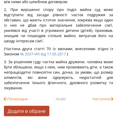
між ними або шлюбним договором.
2. При вирішенні спору про поділ майна суд може
відступити від засади рівності часток подружжя за
обставин, що мають істотне значення, зокрема якщо один
із них не дбав про матеріальне забезпечення сім'ї,
ухилявся від участі в утриманні дитини (дітей), приховав,
знищив чи пошкодив спільне майно, витрачав його на
шкоду інтересам сім'ї.
{Частина друга статті 70 із змінами, внесеними згідно із
Законом
№ 2037-VIII від 17.05.2017
}
3. За рішенням суду частка майна дружини, чоловіка може
бути збільшена, якщо з нею, ним проживають діти, а також
непрацездатні повнолітні син, дочка, за умови, що розмір
аліментів, які вони одержують, недостатній для
забезпечення їхнього фізичного, духовного розвитку та
лікування.
Попередня
Наступна
70/300
Додати в обране