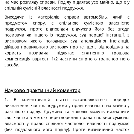
на час розгляду справи. Поділу підлягає усе майно, що є у
спільній сумісній власності подружжя.
Виходячи із матеріалів справи автомобіль, який є
предметом спору, є спільною сумісною власністю
подружжя, проте відповідач відчужив його без згоди
позивача як іншого із подружжя, суд першої інстанції, з
висновком якого погодився суд апеляційної інстанції,
дійшов правильного висновку про те, що з відповідача на
користь позивача підлягає стягненню грошова
компенсація вартості 1/2 частини спірного транспортного
засобу.
Науково практичний коментар
1. В коментованій статті встановлюється порядок
визначення часток подружжя у праві власності на майно у
разі його поділу. Дружина та чоловік можуть визначити
свої частки з метою перетворення права спільної сумісної
власності у право спільної часткової власності подружжя
(без подальшого його поділу). Проте визначення часток