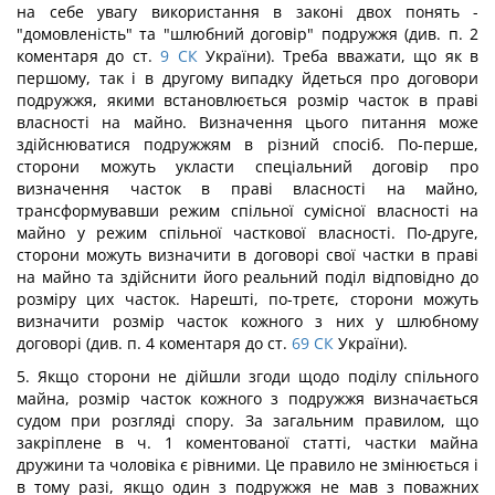
на себе увагу використання в законі двох понять -
"домовленість" та "шлюбний договір" подружжя (див. п. 2
коментаря до ст.
9
СК
України). Треба вважати, що як в
першому, так і в другому випадку йдеться про договори
подружжя, якими встановлюється розмір часток в праві
власності на майно. Визначення цього питання може
здійснюватися подружжям в різний спосіб. По-перше,
сторони можуть укласти спеціальний договір про
визначення часток в праві власності на майно,
трансформувавши режим спільної сумісної власності на
майно у режим спільної часткової власності. По-друге,
сторони можуть визначити в договорі свої частки в праві
на майно та здійснити його реальний поділ відповідно до
розміру цих часток. Нарешті, по-третє, сторони можуть
визначити розмір часток кожного з них у шлюбному
договорі (див. п. 4 коментаря до ст.
69
СК
України).
5. Якщо сторони не дійшли згоди щодо поділу спільного
майна, розмір часток кожного з подружжя визначається
судом при розгляді спору. За загальним правилом, що
закріплене в ч. 1 коментованої статті, частки майна
дружини та чоловіка є рівними. Це правило не змінюється і
в тому разі, якщо один з подружжя не мав з поважних