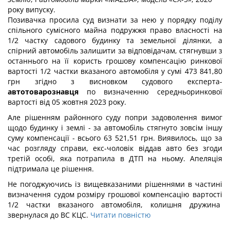
року випуску.
Позивачка просила суд визнати за нею у порядку поділу
спільного сумісного майна подружжя право власності на
1/2 частку садового будинку та земельної ділянки, а
спірний автомобіль залишити за відповідачам, стягнувши з
останнього на її користь грошову компенсацію ринкової
вартості 1/2 частки вказаного автомобіля у сумі 473 841,80
грн згідно з висновком судового експерта-
автотоварознавця
по визначенню середньоринкової
вартості від 05 жовтня 2023 року.
Але рішенням районного суду попри задоволення вимог
щодо будинку і землі - за автомобіль стягнуто зовсім іншу
суму компенсації - всього 63 521,51 грн. Виявилось, що за
час розгляду справи, екс-чоловік віддав авто без згоди
третій особі, яка потрапила в ДТП на ньому. Апеляція
підтримала це рішення.
Не погоджуючись із вищевказаними рішеннями в частині
визначення судом розміру грошової компенсацію вартості
1/2 частки вказаного автомобіля, колишня дружина
звернулася до ВС КЦС.
Читати повністю