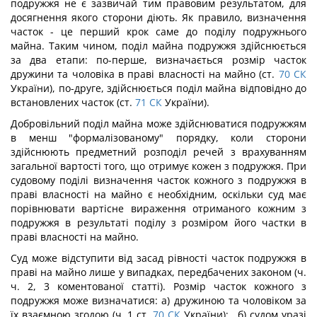
подружжя не є зазвичай тим правовим результатом, для
досягнення якого сторони діють. Як правило, визначення
часток - це перший крок саме до поділу подружнього
майна. Таким чином, поділ майна подружжя здійснюється
за два етапи: по-перше, визначається розмір часток
дружини та чоловіка в праві власності на майно (ст.
70
СК
України), по-друге, здійснюється поділ майна відповідно до
встановлених часток (ст.
71
СК
України).
Добровільний поділ майна може здійснюватися подружжям
в менш "формалізованому" порядку, коли сторони
здійснюють предметний розподіл речей з врахуванням
загальної вартості того, що отримує кожен з подружжя. При
судовому поділі визначення часток кожного з подружжя в
праві власності на майно є необхідним, оскільки суд має
порівнювати вартісне вираження отриманого кожним з
подружжя в результаті поділу з розміром його частки в
праві власності на майно.
Суд може відступити від засад рівності часток подружжя в
праві на майно лише у випадках, передбачених законом (ч.
ч. 2, 3 коментованої статті). Розмір часток кожного з
подружжя може визначатися: а) дружиною та чоловіком за
їх взаємною згодою (ч. 1 ст.
70
СК
України); . б) судом уразі