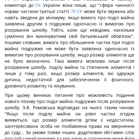
коментарі до
СК
України вона пише, що "сфера чинності
норми частини третьої статті
70
СК
може бути звужена або
навіть зведена до мінімуму, якщо вимога про поділ майна
заявлена другим з подружжя одночасно із вимогою про
розірвання шлюбу. Тобто, коли ще невідомо, наскільки
сумлінно він виконуватиме свій батьківський обов'язок".
Іншими словами, вимога про збільшення частки при поділі
майна подружжя не може бути заявлена одночасно із
вимогою про розірвання шлюбу, якщо розмір аліментів ще
не було визначено. Така вимога можлива лише після
розірвання шлюбу, поділу майна та стягнення аліментів і
лише у тому разі, якщо розмір аліментів, які одержує
дитина, недостатній для забезпечення її фізичного,
духовного розвитку та лікування.
При цьому виникає питання про можливість подання
нового позову про поділ майна подружжя після розірвання
шлюбу. З.В. Ромовська відповідає на нього таким чином:
"Якщо після поділу майна на рівні частки згодом
виявиться, що розмір аліментів дітям є недостатнім,
заінтересована особа не позбавлена права на звернення
до суду... За умови появи інших, додаткових обставин спір
про той самий предмет та між тими ж сторонами може бути