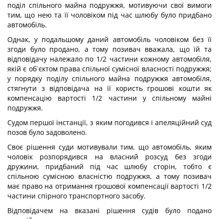
поділ спільного майна подружжя, мотивуючи свої вимоги
тим, що нею та її чоловіком під час шлюбу було придбано
автомобіль.
Однак, у подальшому даний автомобіль чоловіком без її
згоди було продано, а тому позивач вважала, що їй та
відповідачу належало по 1/2 частини кожному автомобіля,
якій є об`єктом права спільної сумісної власності подружжя;
у порядку поділу спільного майна подружжя автомобіля,
стягнути з відповідача на її користь грошові кошти як
компенсацію вартості 1/2 частини у спільному майні
подружжя.
Судом першої інстанції, з яким погодився і апеляційний суд
позов було задоволено.
Своє рішення суди мотивували тим, що автомобіль, яким
чоловік розпорядився на власний розсуд без згоди
дружини, придбаний під час шлюбу сторін, тобто є
спільною сумісною власністю подружжя, а тому позивач
має право на отримання грошової компенсації вартості 1/2
частини спірного транспортного засобу.
Відповідачем на вказані рішення судів було подано