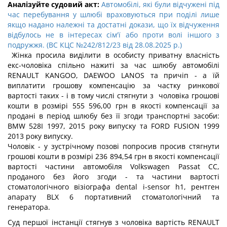
Аналізуйте судовий акт:
Автомобілі, які були відчужені під
час перебування у шлюбі враховуються при поділі лише
якщо надано належні та достатні докази, що їх відчуження
відбулось не в інтересах сім'ї або проти волі іншого з
подружжя. (ВС КЦС №242/812/23 від 28.08.2025 р.)
Жінка просила виділити в особисту приватну власність
екс-чоловіка спільно нажиті за час шлюбу автомобілі
RENAULT KANGOO, DAEWOO LANOS та причіп - а їй
виплатити грошову компенсацію за частку ринкової
вартості таких - і в тому числі стягнути з чоловіка грошові
кошти в розмірі 555 596,00 грн в якості компенсації за
продані в період шлюбу без її згоди транспортні засоби:
BMW 528I 1997, 2015 року випуску та FORD FUSION 1999
2013 року випуску.
Чоловік - у зустрічному позові попросив просив стягнути
грошові кошти в розмірі 236 894,54 грн в якості компенсації
вартості частини автомобіля Volkswagen Passat CС,
проданого без його згоди - та частини вартості
стоматологічного візіографа dental i-sensor h1, рентген
апарату BLX 6 портативний стоматологічний та
генератора.
Суд першої інстанції стягнув з чоловіка вартість RENAULT