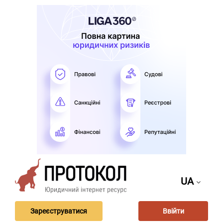
UA
Зареєструватися
Ввійти