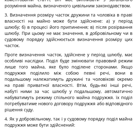
розуміння майна, визначеного цивільним законодавством.
3. Визначення розміру часток дружини та чоловіка в праві
власності на майно може бути здійснене: а) у період
шлюбу; б) в процесі його припинення; в) після розірвання
шлюбу. При цьому не має значення, в добровільному чи в
судовому порядку здійснюється визначення розміру цих
часток.
Проте визначення часток, здійснене у період шлюбу, має
особливі наслідки. Поділ буде змінювати правовий режим
лише того майна, яке було поділене сторонами. Якщо
подружжя поділило між собою певні речі, вони в
подальшому належатимуть дружині та чоловікові окремо
на праві приватної власності. Втім, будь-які інші речі,
набуті ними за час шлюбу у подальшому, автоматично
набуватимуть режиму спільного майна подружжя. їх поділ
потребуватиме нового договору подружжя або відповідного
рішення суду.
4. Як у добровільному, так і у судовому порядку поділ майна
подружжя може бути здійснений: