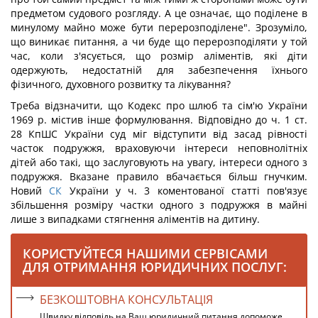
предметом судового розгляду. А це означає, що поділене в
минулому майно може бути перерозподілене". Зрозуміло,
що виникає питання, а чи буде що перерозподіляти у той
час, коли з'ясується, що розмір аліментів, які діти
одержують, недостатній для забезпечення їхнього
фізичного, духовного розвитку та лікування?
Треба відзначити, що Кодекс про шлюб та сім'ю України
1969 р. містив інше формулювання. Відповідно до ч. 1 ст.
28 КпШС України суд міг відступити від засад рівності
часток подружжя, враховуючи інтереси неповнолітніх
дітей або такі, що заслуговують на увагу, інтереси одного з
подружжя. Вказане правило вбачається більш гнучким.
Новий
СК
України у ч. 3 коментованої статті пов'язує
збільшення розміру частки одного з подружжя в майні
лише з випадками стягнення аліментів на дитину.
КОРИСТУЙТЕСЯ НАШИМИ СЕРВІСАМИ
ДЛЯ ОТРИМАННЯ ЮРИДИЧНИХ ПОСЛУГ:
БЕЗКОШТОВНА КОНСУЛЬТАЦІЯ
Швидку відповідь на Ваш юридичний питання допоможе