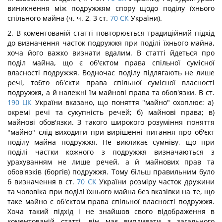
виникнення між подружжям спору щодо поділу їхнього
спільного майна (ч. ч. 2, 3 ст.
70
СК
України).
2. В коментованій статті повторюється традиційний підхід
до визначення часток подружжя при поділі їхнього майна,
хоча його важко визнати вдалим. В статті йдеться про
поділ майна, що є об'єктом права спільної сумісної
власності подружжя. Водночас поділу підлягають не лише
речі, тобто об'єкти права спільної сумісної власності
подружжя, а й належні їм майнові права та обов'язки. В ст.
190
ЦК
України вказано, що поняття "майно" охоплює: а)
окремі речі та сукупність речей; б) майнові права; в)
майнові обов'язки. З такого широкого розуміння поняття
"майно" слід виходити при вирішенні питання про об'єкт
поділу майна подружжя. Не викликає сумніву, що при
поділі частки кожного з подружжя визначаються з
урахуванням не лише речей, а й майнових прав та
обов'язків (боргів) подружжя. Тому більш правильним було
б визначення в ст.
70
СК
України розміру часток дружини
та чоловіка при поділі їхнього майна без вказівки на те, що
таке майно є об'єктом права спільної власності подружжя.
Хоча такий підхід і не знайшов свого відображення в
коментованій статті, він має випливати з загального