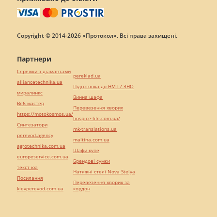
Copyright © 2014-2026 «Протокол». Всі права захищені.
Партнери
Сережки з діамантами
pereklad.ua
alliancetechnika.ua
Підготовка до НМТ / ЗНО
миралинкс
Винна шафа
Веб мастер
Перевезення хворих
https://motokosmos.ua/
hospice-life.com.ua/
Синтезатори
mk-translations.ua
perevod.agency
maltina.com.ua
agrotechnika.com.ua
Шафи купе
europeservice.com.ua
Брендові сумки
текст юа
Натяжні стелі Nova Stelya
Посилання
Перевезення хворих за
kievperevod.com.ua
кордон