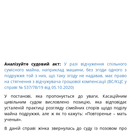
Аналізуйте судовий акт:
У разі відчуження спільного
сумісного майна, наприклад машини, без згоди одного з
подружжя той з них, що таку згоду не надавав, має право
на стягнення з відчужувача грошової компенсації (ВС/КЦС у
справі № 537/78/19 від 05.10.2020)
У постанові, яка пропонується до уваги, Касаційним
цивільним судом висловлено позицію, яка відповідає
усталеній практиці розгляду сімейних спорів щодо поділу
майна подружжя, але ж як то кажуть: «Повторенье – мать
ученья».
В даній справі жінка звернулась до суду із позовом про