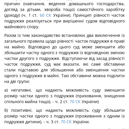
причин (навчання, ведення домашнього господарства,
догляд за дітьми, хвороба тощо) самостійного заробітку
(доходу) (ч. 1 ст.
60
СК
України). Принцип рівності часток
подружжя реалізується при вирішенні судом відповідного
майнового спору.
Разом із тим законодавство встановлює два виключення із
загального правила щодо рівності часток подружжя в праві
на майно. Відповідно до цього суд може зменшити або
збільшити частку одного з подружжя із відповідною зміною
частки другого з подружжя. Відступаючи від засад рівності
часток подружжя, суд має вказати, які саме обставини
стали підставою для збільшення або зменшення частки
одного з подружжя в майні. Такі обставини можна поділити
на дві групи:
а) негативні, що надають можливість суду зменшити
розмір частки одного з подружжя (приховання, знищення
спільного майна тощо), - ч. 2 ст.
70
СК
України)
б) позитивні, що надають можливість суду збільшити
розмір частки одного з подружжя (проживання з одним із
подружжя дитини), - ч. 3 ст.
70
СК
України.