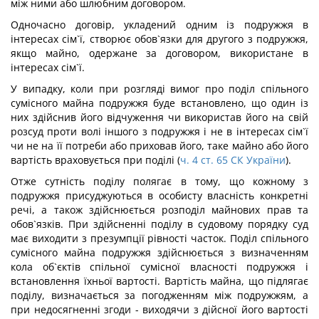
між ними або шлюбним договором.
Одночасно договір, укладений одним із подружжя в
інтересах сім`ї, створює обов`язки для другого з подружжя,
якщо майно, одержане за договором, використане в
інтересах сім`ї.
У випадку, коли при розгляді вимог про поділ спільного
сумісного майна подружжя буде встановлено, що один із
них здійснив його відчуження чи використав його на свій
розсуд проти волі іншого з подружжя і не в інтересах сім`ї
чи не на її потреби або приховав його, таке майно або його
вартість враховується при поділі (
ч. 4 ст. 65 СК України
).
Отже сутність поділу полягає в тому, що кожному з
подружжя присуджуються в особисту власність конкретні
речі, а також здійснюється розподіл майнових прав та
обов`язків. При здійсненні поділу в судовому порядку суд
має виходити з презумпції рівності часток. Поділ спільного
сумісного майна подружжя здійснюється з визначенням
кола об`єктів спільної сумісної власності подружжя і
встановлення їхньої вартості. Вартість майна, що підлягає
поділу, визначається за погодженням між подружжям, а
при недосягненні згоди - виходячи з дійсної його вартості