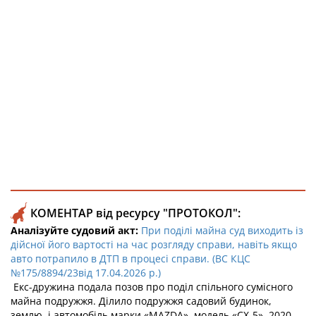
КОМЕНТАР від ресурсу "ПРОТОКОЛ":
Аналізуйте судовий акт:
При поділі майна суд виходить із
дійсної його вартості на час розгляду справи, навіть якщо
авто потрапило в ДТП в процесі справи. (ВС КЦС
№175/8894/23від 17.04.2026 р.)
Екс-дружина подала позов про поділ спільного сумісного
майна подружжя. Ділило подружжя садовий будинок,
землю, і автомобіль марки «MAZDA», модель «СХ-5», 2020