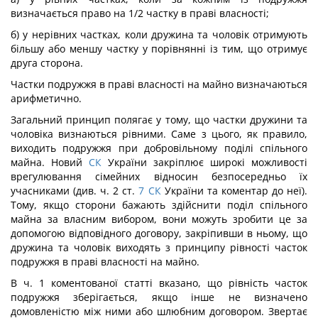
визначається право на 1/2 частку в праві власності;
б) у нерівних частках, коли дружина та чоловік отримують
більшу або меншу частку у порівнянні із тим, що отримує
друга сторона.
Частки подружжя в праві власності на майно визначаються
арифметично.
Загальний принцип полягає у тому, що частки дружини та
чоловіка визнаються рівними. Саме з цього, як правило,
виходить подружжя при добровільному поділі спільного
майна. Новий
СК
України закріплює широкі можливості
врегулювання сімейних відносин безпосередньо їх
учасниками (див. ч. 2 ст.
7
СК
України та коментар до неї).
Тому, якщо сторони бажають здійснити поділ спільного
майна за власним вибором, вони можуть зробити це за
допомогою відповідного договору, закріпивши в ньому, що
дружина та чоловік виходять з принципу рівності часток
подружжя в праві власності на майно.
В ч. 1 коментованої статті вказано, що рівність часток
подружжя зберігається, якщо інше не визначено
домовленістю між ними або шлюбним договором. Звертає