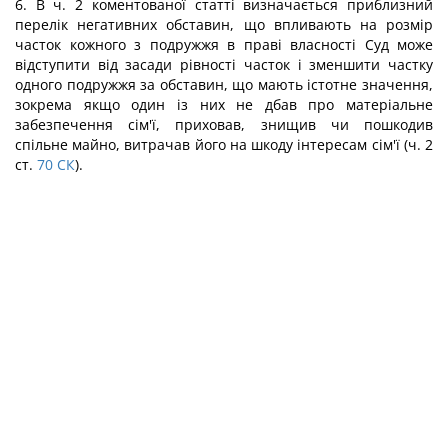
6. В ч. 2 коментованої статті визначається приблизний
перелік негативних обставин, що впливають на розмір
часток кожного з подружжя в праві власності Суд може
відступити від засади рівності часток і зменшити частку
одного подружжя за обставин, що мають істотне значення,
зокрема якщо один із них не дбав про матеріальне
забезпечення сім'ї, приховав, знищив чи пошкодив
спільне майно, витрачав його на шкоду інтересам сім'ї (ч. 2
ст.
70
СК
).