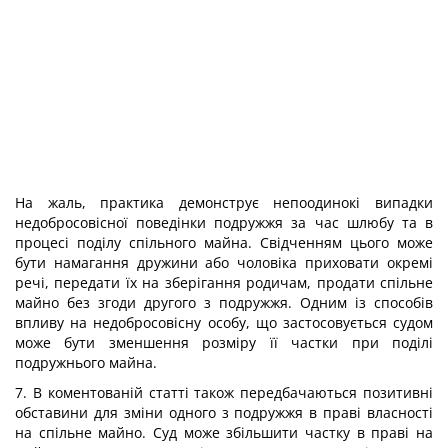
На жаль, практика демонструє непоодинокі випадки
недобросовісної поведінки подружжя за час шлюбу та в
процесі поділу спільного майна. Свідченням цього може
бути намагання дружини або чоловіка приховати окремі
речі, передати їх на зберігання родичам, продати спільне
майно без згоди другого з подружжя. Одним із способів
впливу на недобросовісну особу, що застосовується судом
може бути зменшення розміру її частки при поділі
подружнього майна.
7. В коментованій статті також передбачаються позитивні
обставини для зміни одного з подружжя в праві власності
на спільне майно. Суд може збільшити частку в праві на