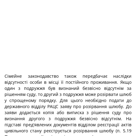
Сімейне законодавство також передбачає наслідки
відсутності особи в місці її постійного проживання. Якщо
один з подружжя був визнаний безвісно відсутнім за
рішенням суду, то другий з подружжя може розірвати шлюб
у спрощеному порядку. Для цього необхідно подати до
державного відділу РАЦС заяву про розірвання шлюбу. До
заяви додається копія або виписка з рішення суду про
визнання другого з подружжя безвісно відсутнім. На
підставі пред'явлених документів відділом реєстрації актів
цивільного стану реєструється розірвання шлюбу (п. 5.19