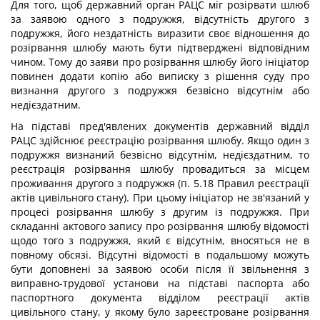
Для того, щоб державний орган РАЦС міг розірвати шлюб
за заявою одного з подружжя, відсутність другого з
подружжя, його нездатність виразити своє відношення до
розірвання шлюбу мають бути підтверджені відповідним
чином. Тому до заяви про розірвання шлюбу його ініціатор
повинен додати копію або виписку з рішення суду про
визнання другого з подружжя безвісно відсутнім або
недієздатним.
На підставі пред'явлених документів державний відділ
РАЦС здійснює реєстрацію розірвання шлюбу. Якщо один з
подружжя визнаний безвісно відсутнім, недієздатним, то
реєстрація розірвання шлюбу провадиться за місцем
проживання другого з подружжя (п. 5.18 Правил реєстрації
актів цивільного стану). При цьому ініціатор не зв'язаний у
процесі розірвання шлюбу з другим із подружжя. При
складанні актового запису про розірвання шлюбу відомості
щодо того з подружжя, який є відсутнім, вносяться не в
повному обсязі. Відсутні відомості в подальшому можуть
бути доповнені за заявою особи після її звільнення з
виправно-трудової установи на підставі паспорта або
паспортного документа відділом реєстрації актів
цивільного стану, у якому було зареєстроване розірвання