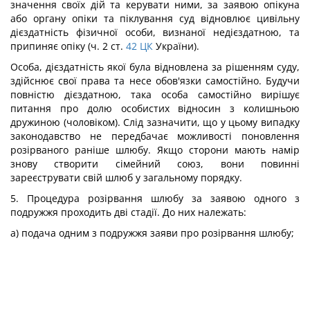
значення своїх дій та керувати ними, за заявою опікуна
або органу опіки та піклування суд відновлює цивільну
дієздатність фізичної особи, визнаної недієздатною, та
припиняє опіку (ч. 2 ст.
42
ЦК
України).
Особа, дієздатність якої була відновлена за рішенням суду,
здійснює свої права та несе обов'язки самостійно. Будучи
повністю дієздатною, така особа самостійно вирішує
питання про долю особистих відносин з колишньою
дружиною (чоловіком). Слід зазначити, що у цьому випадку
законодавство не передбачає можливості поновлення
розірваного раніше шлюбу. Якщо сторони мають намір
знову створити сімейний союз, вони повинні
зареєструвати свій шлюб у загальному порядку.
5. Процедура розірвання шлюбу за заявою одного з
подружжя проходить дві стадії. До них належать:
а) подача одним з подружжя заяви про розірвання шлюбу;