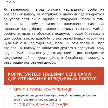
шлюбу.
Як зазначалося, згода опікуна недієздатної особи на
розірвання шлюбу не потрібна. У цьому випадку береться
до уваги воля лише одного з подружжя. Разом з тим,
розірвання шлюбу спричиняє виникнення важливих
правових наслідків (припинення режиму спільності майна,
особистих прав та обов'язків подружжя тощо). У зв'язку із
цим особа, з якою шлюб було розірвано (опікун особи, яка
була визнана недієздатною), повинні бути сповіщені про
розірвання шлюбу за ініціативи другого з подружжя. Тому
відділ РАЦС повинен у десятиденний строк повідомити
засудженого або опікуна недієздатної особи про проведену
реєстрацію розірвання шлюбу.
КОРИСТУЙТЕСЯ НАШИМИ СЕРВІСАМИ
ДЛЯ ОТРИМАННЯ ЮРИДИЧНИХ ПОСЛУГ:
БЕЗКОШТОВНА КОНСУЛЬТАЦІЯ
Швидку відповідь на Ваш юридичний питання допоможе
зорієнтуватися в подальших діях.
ОГОЛОСІТЬ ВЛАСНИЙ ТЕНДЕР