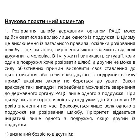
Науково практичний коментар
1. Розірвання шлюбу державним органом РАЦС може
здійснюватися за волею лише одного із подружжя. В цілому
це виключення із загального правила, оскільки розірвання
шлюбу - це питання, вирішення якого залежить від волі
дружини та чоловіка. Втім, у житті виникають ситуації, коли
один з подружжя хоче розірвати шлюб, а другий не може в
силу об'єктивних причин висловити своє ставлення до
цього питання або коли воля другого з подружжя в силу
прямої вказівки закону не береться до уваги. Закон
враховує такі випадки і передбачає можливість звернення
до державного органу РАЦС лише одного з подружжя. При
цьому питання про наявність у подружжя дітей віком до 18
років значення не має. Враховується лише воля одного з
подружжя на розірвання шлюбу. Пріоритет віддається
ініціативі лише одного з подружжя, якщо другий із
подружжя:
1) визнаний безвісно відсутнім;