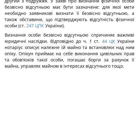
другий з подружжя. У заяві про визнання фізичної особи
безвісно відсутньою має бути зазначене: для якої мети
необхідно заявникові визнати її безвісно відсутньою, а
також обставини, що підтверджують відсутність фізичної
особи (ст.
247
ЦПК
України).
Визнання особи безвісно відсутньою спричиняє важливі
юридичні наслідки. Відповідно до ч. 1 ст.
44
ЦК
України
нотаріус описує належне їй майно та встановлює над ним
опіку. Опікун приймає на себе виконання цивільних прав
та обов'язків такої особи, погашає борги за рахунок її
майна, управляє майном в інтересах відсутнього тощо.