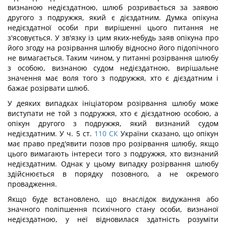
визнаною недієздатною, шлюб розривається за заявою
другого з подружжя, який є дієздатним. Думка опікуна
недієздатної особи при вирішенні цього питання не
з'ясовується. У зв'язку із цим яких-небудь заяв опікуна про
його згоду на розірвання шлюбу відносно його підопічного
не вимагається. Таким чином, у питанні розірвання шлюбу
з особою, визнаною судом недієздатною, вирішальне
значення має воля того з подружжя, хто є дієздатним і
бажає розірвати шлюб.
У деяких випадках ініціатором розірвання шлюбу може
виступати не той з подружжя, хто є дієздатною особою, а
опікун другого з подружжя, який визнаний судом
недієздатним. У ч. 5 ст.
110
СК
України сказано, що опікун
має право пред'явити позов про розірвання шлюбу, якщо
цього вимагають інтереси того з подружжя, хто визнаний
недієздатним. Однак у цьому випадку розірвання шлюбу
здійснюється в порядку позовного, а не окремого
провадження.
Якщо буде встановлено, що внаслідок видужання або
значного поліпшення психічного стану особи, визнаної
недієздатною, у неї відновилася здатність розуміти