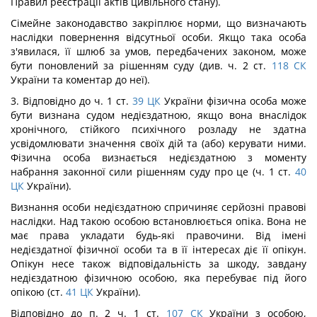
Правил реєстрації актів цивільного стану).
Сімейне законодавство закріплює норми, що визначають
наслідки повернення відсутньої особи. Якщо така особа
з'явилася, її шлюб за умов, передбачених законом, може
бути поновлений за рішенням суду (див. ч. 2 ст.
118
СК
України та коментар до неї).
3. Відповідно до ч. 1 ст.
39
ЦК
України фізична особа може
бути визнана судом недієздатною, якщо вона внаслідок
хронічного, стійкого психічного розладу не здатна
усвідомлювати значення своїх дій та (або) керувати ними.
Фізична особа визнається недієздатною з моменту
набрання законної сили рішенням суду про це (ч. 1 ст.
40
ЦК
України).
Визнання особи недієздатною спричиняє серйозні правові
наслідки. Над такою особою встановлюється опіка. Вона не
має права укладати будь-які правочини. Від імені
недієздатної фізичної особи та в її інтересах діє її опікун.
Опікун несе також відповідальність за шкоду, завдану
недієздатною фізичною особою, яка перебуває під його
опікою (ст.
41
ЦК
України).
Відповідно до п. 2 ч. 1 ст.
107
СК
України з особою,