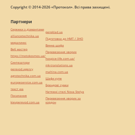
Copyright © 2014-2026 «Протокол». Всі права захищені.
Партнери
Сережки з діамантами
pereklad.ua
alliancetechnika.ua
Підготовка до НМТ / ЗНО
миралинкс
Винна шафа
Веб мастер
Перевезення хворих
https://motokosmos.ua/
hospice-life.com.ua/
Синтезатори
mk-translations.ua
perevod.agency
maltina.com.ua
agrotechnika.com.ua
Шафи купе
europeservice.com.ua
Брендові сумки
текст юа
Натяжні стелі Nova Stelya
Посилання
Перевезення хворих за
kievperevod.com.ua
кордон