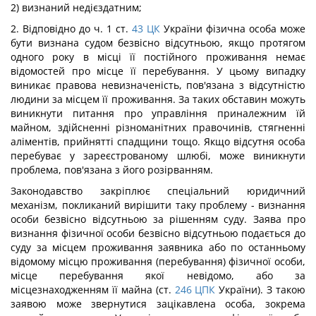
2) визнаний недієздатним;
2. Відповідно до ч. 1 ст.
43
ЦК
України фізична особа може
бути визнана судом безвісно відсутньою, якщо протягом
одного року в місці її постійного проживання немає
відомостей про місце її перебування. У цьому випадку
виникає правова невизначеність, пов'язана з відсутністю
людини за місцем її проживання. За таких обставин можуть
виникнути питання про управління приналежним їй
майном, здійсненні різноманітних правочинів, стягненні
аліментів, прийнятті спадщини тощо. Якщо відсутня особа
перебуває у зареєстрованому шлюбі, може виникнути
проблема, пов'язана з його розірванням.
Законодавство закріплює спеціальний юридичний
механізм, покликаний вирішити таку проблему - визнання
особи безвісно відсутньою за рішенням суду. Заява про
визнання фізичної особи безвісно відсутньою подається до
суду за місцем проживання заявника або по останньому
відомому місцю проживання (перебування) фізичної особи,
місце перебування якої невідомо, або за
місцезнаходженням її майна (ст.
246
ЦПК
України). З такою
заявою може звернутися зацікавлена особа, зокрема