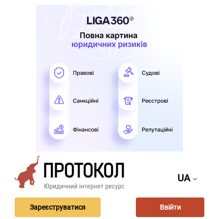
UA
Зареєструватися
Ввійти