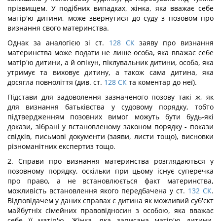
прізвищем. У подібних випадках, жінка, яка вважає себе
матір'ю дитини, може звернутися до суду з позовом про
визнання свого материнства.
Однак за аналогією зі ст.
128
СК
заяву про визнання
материнства може подати не лише особа, яка вважає себе
матір'ю дитини, а й опікун, піклувальник дитини, особа, яка
утримує та виховує дитину, а також сама дитина, яка
досягла повноліття (див. ст.
128
СК
та коментар до неї).
Підстави для задоволення зазначеного позову такі ж, як
для визнання батьківства у судовому порядку, тобто
підтвердженням позовних вимог можуть бути будь-які
докази, зібрані у встановленому законом порядку - покази
свідків, письмові документи (заяви, листи тощо), висновки
різноманітних експертиз тощо.
2. Справи про визнання материнства розглядаються у
позовному порядку, оскільки при цьому існує суперечка
про право, а не встановлюється факт материнства,
можливість встановлення якого передбачена у ст.
132
СК
.
Відповідачем у даних справах є дитина як можливий суб'єкт
майбутніх сімейних правовідносин з особою, яка вважає
себе її матір'ю. Жінка, яка записана матір'ю дитини,