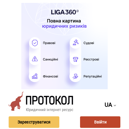
UA
Зареєструватися
Ввійти