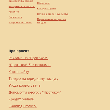
agrotechnika.com.ua
Шафи купе
europeservice.com.ua
Брендові сумки
текст юа
Натяжні стелі Nova Stelya
Посилання
Перевезення хворих за
kievperevod.com.ua
кордон
Про проект
Реклама на "Протокол"
"Протокол" без реклами!
Карта сайту
Тендер на юридичну послугу
Угода користувача
Допомогти ресурсу "Протокол"
Кредит онлайн
iGaming Protocol