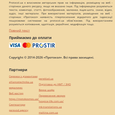
Protocol.ua є власником авторських прав на інформацію, розміщену на веб -
сторінках даного ресурсу, якщо не вказано інше. Під інформацією розуміються
тексти, коментарі, статті, фотозображення, малюнки, ящик-шота, скани, відео,
аудіо, інші матеріали. При використанні матеріалів, розміщених на веб -
сторінках «Протокол» наявність гіперпосилання відкритого для індексації
пошуковими системами на protocol.ua обов`язкове. Під використанням
розуміється копіювання, адаптація, рерайтинг, модифікація тощо.
Повний текст
Приймаємо до оплати
Copyright © 2014-2026 «Протокол». Всі права захищені.
Партнери
Сережки з діамантами
pereklad.ua
alliancetechnika.ua
Підготовка до НМТ / ЗНО
миралинкс
Винна шафа
Веб мастер
Перевезення хворих
https://motokosmos.ua/
hospice-life.com.ua/
Синтезатори
mk-translations.ua
perevod.agency
maltina.com.ua