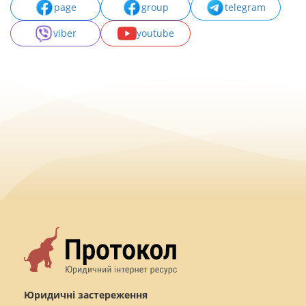
page
group
telegram
viber
youtube
Юридичні застереження