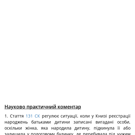
Науково практичний коментар
1. Стаття
131
СК
регулює ситуації, коли у Книзі реєстрації
народжень батьками дитини записані вигадані особи,
оскільки жінка, яка народила дитину, підкинула її або
залишила у пологовому будинку, де перебувала під чужим