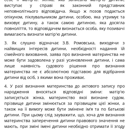
виступає у справі як законний представник
неповнолітнього відповідача. Якщо ж позов подається
опікуном, піклувальником дитини, особою, яка утримує та
виховує дитину, а також самою дитиною, яка досягла
повноліття, то відповідачем визнається особа, яку позивачі
вимагають визнати матір'ю дитини.
3. Як слушно відзначає З.В. Ромовська, виходячи з
найвищих інтересів дитини, необхідності надання їй
сімейного виховання, заява про визнання материнства не
може бути задоволена у разі усиновлення дитини, і сама
лише наявність судового рішення про визнання
материнства не є абсолютною підставою для відібрання
дитини від осіб, з якими вона проживає.
4. У разі визнання материнства до актового запису про
народження вносяться відповідні зміни: матір'ю
записується жінка, материнство якої визнане судом,
прізвище дитини змінюється за прізвищем цієї жінки, а
також на її вимогу може бути змінене ім'я та по батькові
дитини. При цьому слід зауважити, що, хоча для визнання
материнства заперечення дитини правового значення не
мають, при зміні імені дитини необхідно отримати її згоду