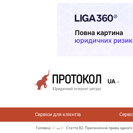
UA
Сервіси для клієнтів
Серві
...
Головна
Стаття 82. Припинення права одного з