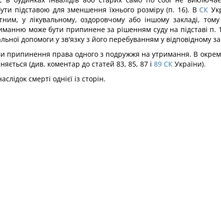
бути підставою для зменшення їхнього розміру (п. 16). В
СК
Укр
тним, у лікувальному, оздоровчому або іншому закладі, том
иманню може бути припинене за рішенням суду на підставі п. 1 
ьної допомоги у зв'язку з його перебуванням у відповідному за
и припинення права одного з подружжя на утримання. В окреми
ється (див. коментар до статей 83, 85, 87 і
89
СК
України).
лідок смерті однієї із сторін.