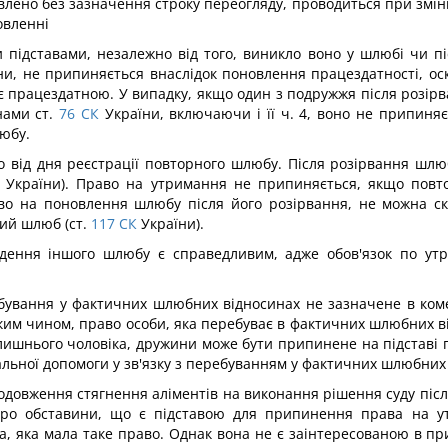
новлено без зазначення строку переогляду, проводиться при зміні
овленні
підставами, незалежно від того, виникло воно у шлюбі чи пі
и, не припиняється внаслідок поновлення працездатності, оск
и є працездатною. У випадку, якщо один з подружжя після розі
нами ст.
76
СК
України, включаючи і її ч. 4, воно не припиняє
любу.
 від дня реєстрації повторного шлюбу. Після розірвання шл
України). Право на утримання не припиняється, якщо повт
 на поновлення шлюбу після його розірвання, не можна скид
ий шлюб (ст.
117
СК
України).
дення іншого шлюбу є справедливим, адже обов'язок по у
ебування у фактичних шлюбних відносинах не зазначене в ком
ким чином, право особи, яка перебуває в фактичних шлюбних в
ишнього чоловіка, дружини може бути припинене на підставі п. 
льної допомоги у зв'язку з перебуванням у фактичних шлюбних
одовження стягнення аліментів на виконання рішення суду пі
про обставини, що є підставою для припинення права на ут
а, яка мала таке право. Однак вона не є заінтересованою в п