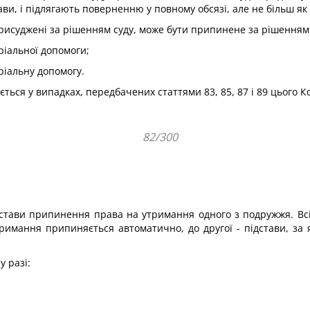
ви, і підлягають поверненню у повному обсязі, але не більш як 
присуджені за рішенням суду, може бути припинене за рішенням
ріальної допомоги;
ріальну допомогу.
ься у випадках, передбачених статтями 83, 85, 87 і 89 цього К
82/300
стави припинення права на утримання одного з подружжя. Всі
утримання припиняється автоматично, до другої - підстави, з
 разі: