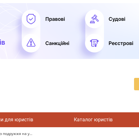
си для юристів
Каталог юристів
 подружжя на у...