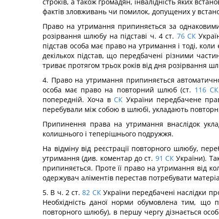
строків, а також громадян, інвалідність яких вста
фактів зловживань чи помилок, допущених у встан
Право на утримання припиняється за однаковими 
розірвання шлюбу на підставі ч. 4 ст.
76
СК
Україн
підстав особа має право на утримання і тоді, кол
декількох підстав, що передбачені різними части
триває протягом трьох років від дня розірвання ш
4. Право на утримання припиняється автоматично
особа має право на повторний шлюб (ст.
116
СК
попередній. Хоча в
СК
України передбачене право
перебували між собою в шлюбі, укладають повторн
Припинення права на утримання внаслідок укла
колишнього і теперішнього подружжя.
На відміну від реєстрації повторного шлюбу, пер
утримання (див. коментар до ст.
91
СК
України). Та
припиняється. Проте її право на утримання від кол
одержувач аліментів перестав потребувати матеріа
5. В ч. 2 ст.
82
СК
України передбачені наслідки пр
Необхідність даної норми обумовлена тим, що 
повторного шлюбу), в першу чергу дізнається особ