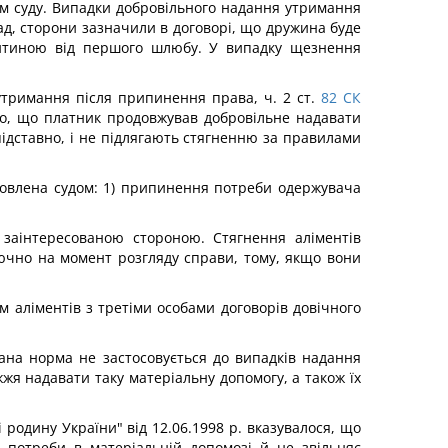
м суду. Випадки добровільного надання утримання
д, сторони зазначили в договорі, що дружина буде
дитиною від першого шлюбу. У випадку щезнення
утримання після припинення права, ч. 2 ст.
82
СК
го, що платник продовжував добровільне надавати
підставно, і не підлягають стягненню за правилами
ановлена судом: 1) припинення потреби одержувача
заінтересованою стороною. Стягнення аліментів
лючно на момент розгляду справи, тому, якщо вони
 аліментів з третіми особами договорів довічного
ана норма не застосовується до випадків надання
жя надавати таку матеріальну допомогу, а також їх
родину України" від 12.06.1998 р. вказувалося, що
 потреби в матеріальній допомозі й не звільняє