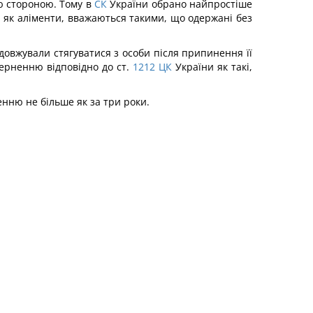
ою стороною. Тому в
СК
України обрано найпростіше
 як аліменти, вважаються такими, що одержані без
довжували стягуватися з особи після припинення її
ерненню відповідно до ст.
1212
ЦК
України як такі,
нню не більше як за три роки.