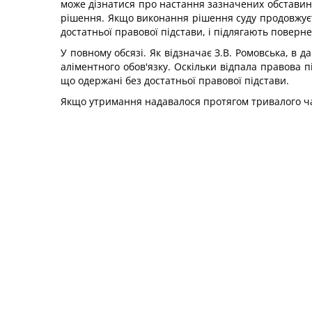
може дізнатися про настання зазначених обставин 
рішення. Якщо виконання рішення суду продовжуєт
достатньої правової підстави, і підлягають повер
У повному обсязі. Як відзначає З.В. Ромовська, в
аліментного обов'язку. Оскільки відпала правова 
що одержані без достатньої правової підстави.
Якщо утримання надавалося протягом тривалого ча