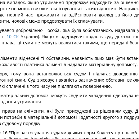
на випадок, якщо утримання продовжує надходити за рішення
оте не можна виключати існування і таких відносин. Наприкла
буде певний час проживати та здійснювати догляд за його 
нти, чоловік може продовжувати їх сплачувати.
увався добровільно і особа, яка була зобов'язаною, надавала 
т.
10
СК
України). Якщо ж одержувач подасть суду докази то
 права, ці суми не можуть вважатися такими, що передані без
аліменти віднесені ті обставини, наявність яких має бути вст
 можливості платника аліментів надавати матеріальну допомогу.
ру, тому вона встановлюється судом і підлягає доведенню 
онної сили. Суд з'ясовує наявність зазначених обставин вик
які сплачені з того часу не підлягають поверненню.
атеріальній допомозі можуть свідчити укладення одержувачем
 надання утримання.
права на аліменти, які були присуджені за рішенням суду. Д
 потреби в матеріальній допомозі і здатності другого з подруж
в судовому порядку.
 16 "Про застосування судами деяких норм Кодексу про шлюб і 
, в будинках інвалідів або старих само по собі не виключає