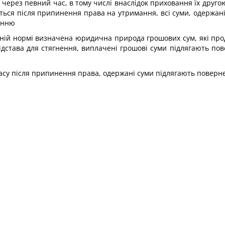
через певний час, в тому числі внаслідок приховання їх друг
ься після припинення права на утримання, всі суми, одержані
ненню
 даній нормі визначена юридична природа грошових сум, які про
підстава для стягнення, виплачені грошові суми підлягають пов
су після припинення права, одержані суми підлягають поверне