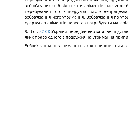
зобов'язаних осіб від сплати аліментів, але може 
перебування того з подружжя, хто є непрацезда
зобов'язання його утримання. Зобов'язання по утр
одержувач аліментів перестав потребувати матеріал
9. В ст.
82
СК
України передбачено загальні підстав
яких право одного з подружжя на утримання припиня
Зобов'язання по утриманню також припиняється внас