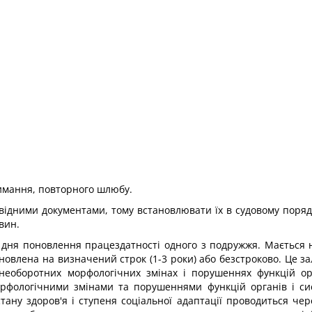
римання, повторного шлюбу.
овідними документами, тому встановлювати їх в судовому поря
вин.
дня поновлення працездатності одного з подружжя. Мається н
ановлена на визначений строк (1-3 роки) або безстроково. Це за
, необоротних морфологічних змінах і порушеннях функцій орг
морфологічними змінами та порушеннями функцій органів і си
стану здоров'я і ступеня соціальної адаптації проводиться че