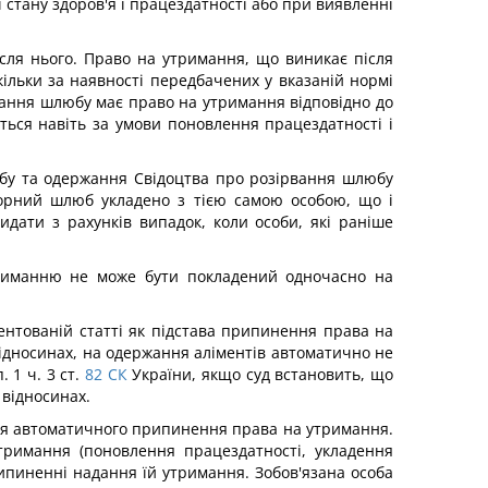
 стану здоров'я і працездатності або при виявленні
сля нього. Право на утримання, що виникає після
ільки за наявності передбачених у вказаній нормі
рвання шлюбу має право на утримання відповідно до
ться навіть за умови поновлення працездатності і
юбу та одержання Свідоцтва про розірвання шлюбу
орний шлюб укладено з тією самою особою, що і
ати з рахунків випадок, коли особи, які раніше
триманню не може бути покладений одночасно на
ентованій статті як підстава припинення права на
ідносинах, на одержання аліментів автоматично не
1 ч. 3 ст.
82
СК
України, якщо суд встановить, що
 відносинах.
сля автоматичного припинення права на утримання.
римання (поновлення працездатності, укладення
рипиненні надання їй утримання. Зобов'язана особа