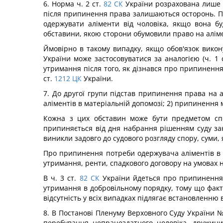
6. Норма ч. 2 ст.
82
СК
України розрахована лише 
після припинення права залишаються осторонь. Пр
одержувати аліменти від чоловіка, якщо вона 
обставини, якою сторони обумовили право на аліме
Ймовірно в такому випадку, якщо обов'язок викон
України може застосовуватися за аналогією (ч. 1 с
утримання після того, як дізнався про припинення
ст.
1212
ЦК
України.
7. До другої групи підстав припинення права на 
аліментів в матеріальній допомозі; 2) припинення
Кожна з цих обставин може бути предметом спо
припиняється від дня набрання рішенням суду зак
виникли задовго до судового розгляду спору, суми, 
Про припинення потреби одержувача аліментів в м
утримання, ренти, спадкового договору на умовах
В ч. 3 ст.
82
СК
України йдеться про припинення 
утримання в добровільному порядку, тому що факти
відсутність у всіх випадках підлягає встановленню 
8. В Постанові Пленуму Верховного Суду України №
перебування непрацездатного чоловіка, дружини