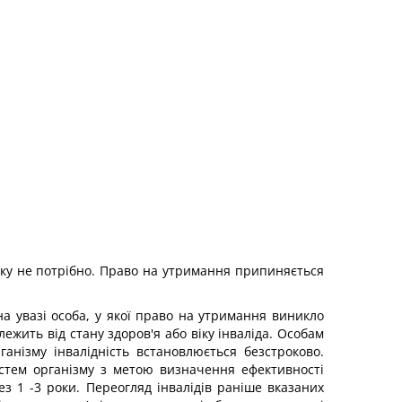
дку не потрібно. Право на утримання припиняється
а увазі особа, у якої право на утримання виникло
лежить від стану здоров'я або віку інваліда. Особам
анізму інвалідність встановлюється безстроково.
стем організму з метою визначення ефективності
рез 1 -3 роки. Переогляд інвалідів раніше вказаних