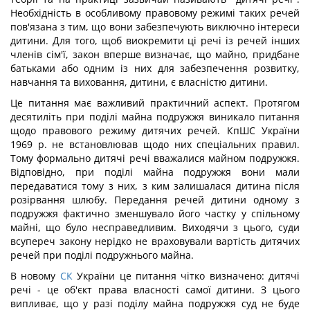
Необхідність в особливому правовому режимі таких речей
пов'язана з тим, що вони забезпечують виключно інтереси
дитини. Для того, щоб виокремити ці речі із речей інших
членів сім'ї, закон вперше визначає, що майно, придбане
батьками або одним із них для забезпечення розвитку,
навчання та виховання, дитини, є власністю дитини.
Це питання має важливий практичний аспект. Протягом
десятиліть при поділі майна подружжя виникало питання
щодо правового режиму дитячих речей. КпШС України
1969 р. не встановлював щодо них спеціальних правил.
Тому формально дитячі речі вважалися майном подружжя.
Відповідно, при поділі майна подружжя вони мали
передаватися тому з них, з ким залишалася дитина після
розірвання шлюбу. Передання речей дитини одному з
подружжя фактично зменшувало його частку у спільному
майні, що було несправедливим. Виходячи з цього, суди
всупереч закону нерідко не враховували вартість дитячих
речей при поділі подружнього майна.
В новому
СК
України це питання чітко визначено: дитячі
речі - це об'єкт права власності самої дитини. З цього
випливає, що у разі поділу майна подружжя суд не буде