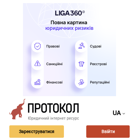
UA
Зареєструватися
Ввійти