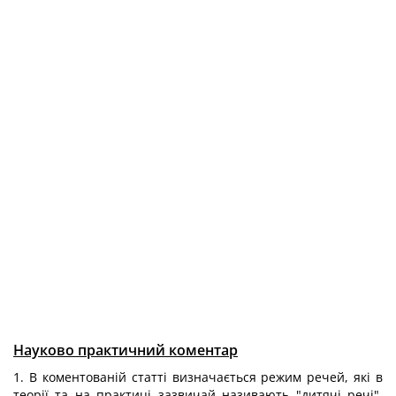
Науково практичний коментар
1. В коментованій статті визначається режим речей, які в
теорії та на практиці зазвичай називають "дитячі речі".