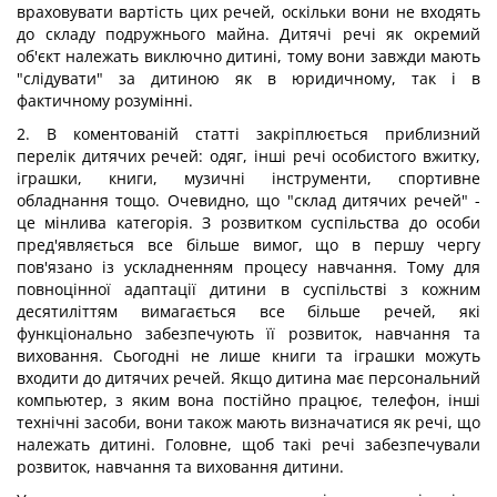
враховувати вартість цих речей, оскільки вони не входять
до складу подружнього майна. Дитячі речі як окремий
об'єкт належать виключно дитині, тому вони завжди мають
"слідувати" за дитиною як в юридичному, так і в
фактичному розумінні.
2. В коментованій статті закріплюється приблизний
перелік дитячих речей: одяг, інші речі особистого вжитку,
іграшки, книги, музичні інструменти, спортивне
обладнання тощо. Очевидно, що "склад дитячих речей" -
це мінлива категорія. З розвитком суспільства до особи
пред'являється все більше вимог, що в першу чергу
пов'язано із ускладненням процесу навчання. Тому для
повноцінної адаптації дитини в суспільстві з кожним
десятиліттям вимагається все більше речей, які
функціонально забезпечують її розвиток, навчання та
виховання. Сьогодні не лише книги та іграшки можуть
входити до дитячих речей. Якщо дитина має персональний
компьютер, з яким вона постійно працює, телефон, інші
технічні засоби, вони також мають визначатися як речі, що
належать дитині. Головне, щоб такі речі забезпечували
розвиток, навчання та виховання дитини.