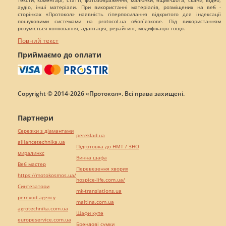
тексти, коментарі, статті, фотозображення, малюнки, ящик-шота, скани, відео,
аудіо, інші матеріали. При використанні матеріалів, розміщених на веб -
сторінках «Протокол» наявність гіперпосилання відкритого для індексації
пошуковими системами на protocol.ua обов`язкове. Під використанням
розуміється копіювання, адаптація, рерайтинг, модифікація тощо.
Повний текст
Приймаємо до оплати
Copyright © 2014-2026 «Протокол». Всі права захищені.
Партнери
Сережки з діамантами
pereklad.ua
alliancetechnika.ua
Підготовка до НМТ / ЗНО
миралинкс
Винна шафа
Веб мастер
Перевезення хворих
https://motokosmos.ua/
hospice-life.com.ua/
Синтезатори
mk-translations.ua
perevod.agency
maltina.com.ua
agrotechnika.com.ua
Шафи купе
europeservice.com.ua
Брендові сумки