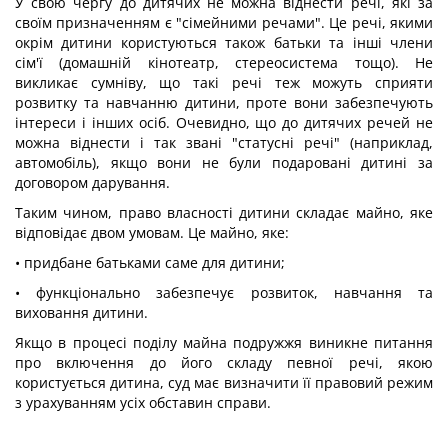
У свою чергу до дитячих не можна віднести речі, які за
своїм призначенням є "сімейними речами". Це речі, якими
окрім дитини користуються також батьки та інші члени
сім'ї (домашній кінотеатр, стереосистема тощо). Не
викликає сумніву, що такі речі теж можуть сприяти
розвитку та навчанню дитини, проте вони забезпечують
інтереси і інших осіб. Очевидно, що до дитячих речей не
можна віднести і так звані "статусні речі" (наприклад,
автомобіль), якщо вони не були подаровані дитині за
договором дарування.
Таким чином, право власності дитини складає майно, яке
відповідає двом умовам. Це майно, яке:
• придбане батьками саме для дитини;
• функціонально забезпечує розвиток, навчання та
виховання дитини.
Якщо в процесі поділу майна подружжя виникне питання
про включення до його складу певної речі, якою
користується дитина, суд має визначити її правовий режим
з урахуванням усіх обставин справи.