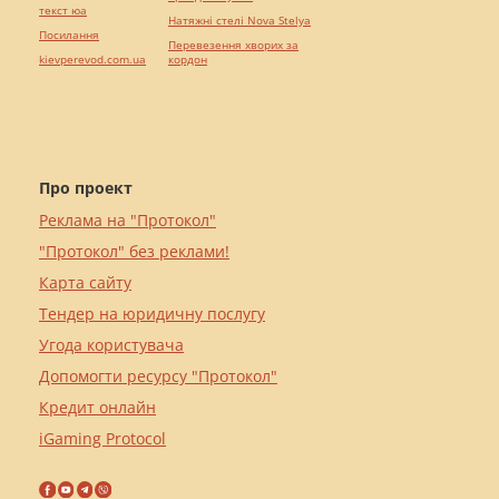
текст юа
Натяжні стелі Nova Stelya
Посилання
Перевезення хворих за
kievperevod.com.ua
кордон
Про проект
Реклама на "Протокол"
"Протокол" без реклами!
Карта сайту
Тендер на юридичну послугу
Угода користувача
Допомогти ресурсу "Протокол"
Кредит онлайн
iGaming Protocol