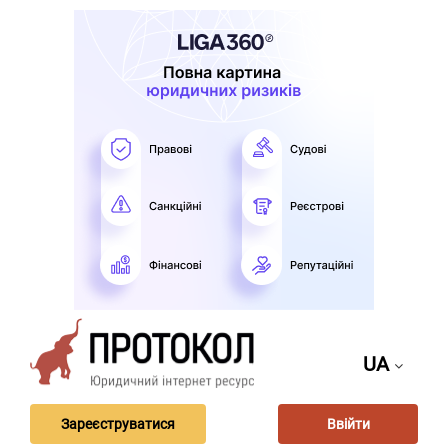
UA
Зареєструватися
Ввійти