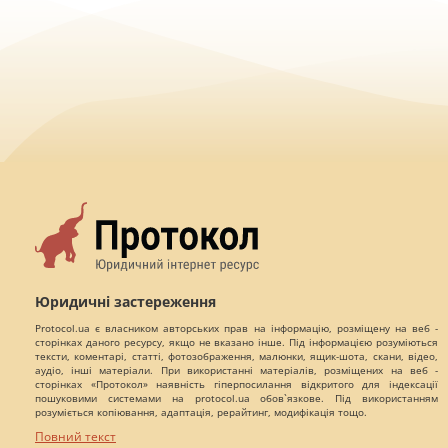
Юридичні застереження
Protocol.ua є власником авторських прав на інформацію, розміщену на веб -
сторінках даного ресурсу, якщо не вказано інше. Під інформацією розуміються
тексти, коментарі, статті, фотозображення, малюнки, ящик-шота, скани, відео,
аудіо, інші матеріали. При використанні матеріалів, розміщених на веб -
сторінках «Протокол» наявність гіперпосилання відкритого для індексації
пошуковими системами на protocol.ua обов`язкове. Під використанням
розуміється копіювання, адаптація, рерайтинг, модифікація тощо.
Повний текст