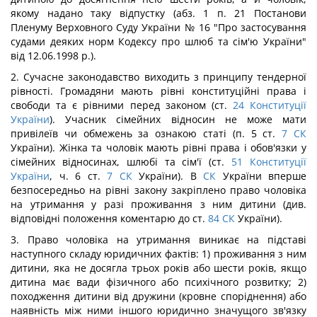
якому надано таку відпустку (абз. 1 п. 21 Постанови
Пленуму Верховного Суду України № 16 "Про застосування
судами деяких норм Кодексу про шлюб та сім'ю України"
від 12.06.1998 p.).
2. Сучасне законодавство виходить з принципу тендерної
рівності. Громадяни мають рівні конституційні права і
свободи та є рівними перед законом (ст.
24
Конституції
України
). Учасник сімейних відносин не може мати
привілеїв чи обмежень за ознакою статі (п. 5 ст.
7
СК
України). Жінка та чоловік мають рівні права і обов'язки у
сімейних відносинах, шлюбі та сім'ї (ст.
51
Конституції
України
, ч. 6 ст.
7
СК
України). В
СК
України вперше
безпосередньо на рівні закону закріплено право чоловіка
на утримання у разі проживання з ним дитини (див.
відповідні положення коментарю до ст.
84
СК
України).
3. Право чоловіка на утримання виникає на підставі
наступного складу юридичних фактів: 1) проживання з ним
дитини, яка не досягла трьох років або шести років, якщо
дитина має вади фізичного або психічного розвитку; 2)
походження дитини від дружини (кровне споріднення) або
наявність між ними іншого юридично значущого зв'язку