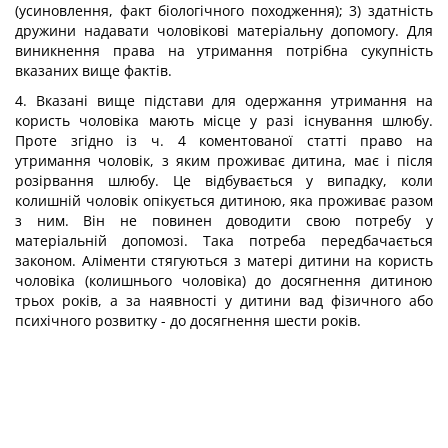
(усиновлення, факт біологічного походження); 3) здатність
дружини надавати чоловікові матеріальну допомогу. Для
виникнення права на утримання потрібна сукупність
вказаних вище фактів.
4. Вказані вище підстави для одержання утримання на
користь чоловіка мають місце у разі існування шлюбу.
Проте згідно із ч. 4 коментованої статті право на
утримання чоловік, з яким проживає дитина, має і після
розірвання шлюбу. Це відбувається у випадку, коли
колишній чоловік опікується дитиною, яка проживає разом
з ним. Він не повинен доводити свою потребу у
матеріальній допомозі. Така потреба передбачається
законом. Аліменти стягуються з матері дитини на користь
чоловіка (колишнього чоловіка) до досягнення дитиною
трьох років, а за наявності у дитини вад фізичного або
психічного розвитку - до досягнення шести років.