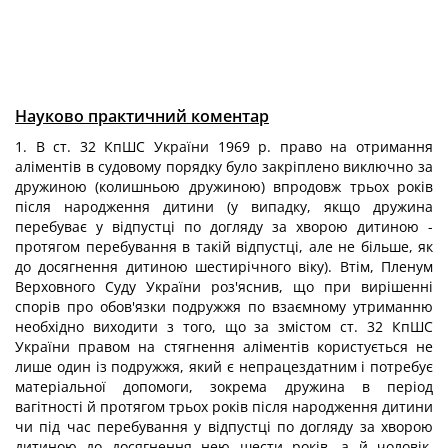
Науково практичний коментар
1. В ст. 32 КпШС України 1969 р. право на отримання
аліментів в судовому порядку було закріплено виключно за
дружиною (колишньою дружиною) впродовж трьох років
після народження дитини (у випадку, якщо дружина
перебуває у відпустці по догляду за хворою дитиною -
протягом перебування в такій відпустці, але не більше, як
до досягнення дитиною шестирічного віку). Втім, Пленум
Верховного Суду України роз'яснив, що при вирішенні
спорів про обов'язки подружжя по взаємному утриманню
необхідно виходити з того, що за змістом ст. 32 КпШС
України правом на стягнення аліментів користується не
лише один із подружжя, який є непрацездатним і потребує
матеріальної допомоги, зокрема дружина в період
вагітності й протягом трьох років після народження дитини
чи під час перебування у відпустці по догляду за хворою
дитиною до досягнення нею шести років, а й чоловік,