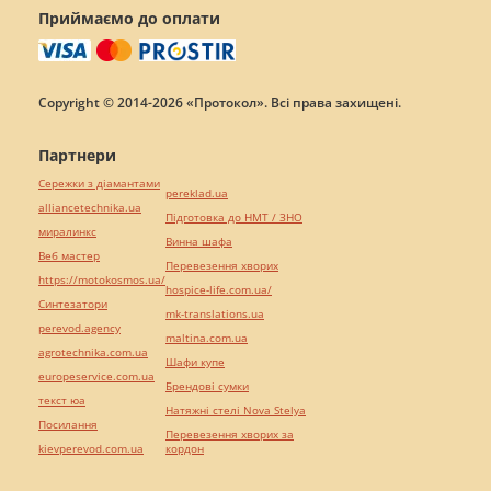
Приймаємо до оплати
Copyright © 2014-2026 «Протокол». Всі права захищені.
Партнери
Сережки з діамантами
pereklad.ua
alliancetechnika.ua
Підготовка до НМТ / ЗНО
миралинкс
Винна шафа
Веб мастер
Перевезення хворих
https://motokosmos.ua/
hospice-life.com.ua/
Синтезатори
mk-translations.ua
perevod.agency
maltina.com.ua
agrotechnika.com.ua
Шафи купе
europeservice.com.ua
Брендові сумки
текст юа
Натяжні стелі Nova Stelya
Посилання
Перевезення хворих за
kievperevod.com.ua
кордон