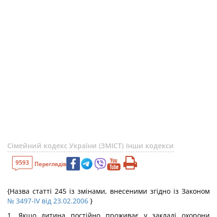
Сімейний кодекс України (ЗМІСТ)
Інши кодекси
9593
Переглядів
{Назва статті 245 із змінами, внесеними згідно із Законом
№ 3497-IV від 23.02.2006
}
1. Якщо дитина постійно проживає у закладі охорони