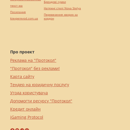
Брендові сумки
текст юа
Натяжні стелі Nova Stelya
Посилання
Перевезення хворих за
kievperevod.com.ua
кордон
Про проект
Реклама на "Протокол"
"Протокол" без реклами!
Карта сайту
Тендер на юридичну послугу
Угода користувача
Допомогти ресурсу "Протокол"
Кредит онлайн
iGaming Protocol