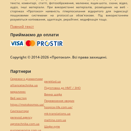
тексти, коментарі, статті, фотозображення, малюнки, ящик-шота, скани, відео,
аудіо, інші матеріали. При використанні матеріалів, розміщених на веб -
сторінках «Протокол» наявність гіперпосилання відкритого для індексації
пошуковими системами на protocol.ua обов`язкове. Під використанням
розуміється копіювання, адаптація, рерайтинг, модифікація тощо.
Повний текст
Приймаємо до оплати
Copyright © 2014-2026 «Протокол». Всі права захищені.
Партнери
Сережки з діамантами
pereklad.ua
alliancetechnika.ua
Підготовка до НМТ / ЗНО
миралинкс
Винна шафа
Веб мастер
Перевезення хворих
https://motokosmos.ua/
hospice-life.com.ua/
Синтезатори
mk-translations.ua
perevod.agency
maltina.com.ua
agrotechnika.com.ua
Шафи купе
europeservice.com.ua