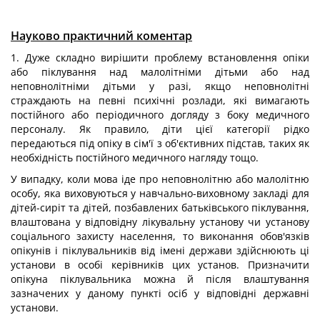
Науково практичний коментар
1. Дуже складно вирішити проблему встановлення опіки
або піклування над малолітніми дітьми або над
неповнолітніми дітьми у разі, якщо неповнолітні
страждають на певні психічні розлади, які вимагають
постійного або періодичного догляду з боку медичного
персоналу. Як правило, діти цієї категорії рідко
передаються під опіку в сім'ї з об'єктивних підстав, таких як
необхідність постійного медичного нагляду тощо.
У випадку, коли мова іде про неповнолітню або малолітню
особу, яка виховуються у навчально-виховному закладі для
дітей-сиріт та дітей, позбавлених батьківського піклування,
влаштована у відповідну лікувальну установу чи установу
соціального захисту населення, то виконання обов'язків
опікунів і піклувальників від імені держави здійснюють ці
установи в особі керівників цих установ. Призначити
опікуна піклувальника можна й після влаштування
зазначених у даному пункті осіб у відповідні державні
установи.