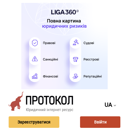
UA
Зареєструватися
Ввійти