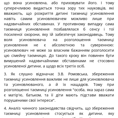
що вона усиновлена, або приховувати його. І тому
суперечливою видається точка зору тих науковців, які
вважають, що розкриття дитині таємниці усиновлення
навіть самим усиновлювачем можливо лише при
надзвичайних обставинах. У противному випадку сама
таємниця усиновлення позбавлялася б сенсу і тої
посиленої охорони, яку їй забезпечує законодавець. Тому
воля усиновлювача на розголошення таємниці
усиновлення не є абсолютною та суверенною:
усиновлювач не може за власним бажанням розголосити
цю сімейну таємницю. До такого кроку він повинен бути
вимушений надзвичайними обставинами не стосовно
усиновленої дитини, а щодо всіх третіх осіб.
3. Як слушно відзначає З.В. Ромовська, збереження
таємниці усиновлення важливе не лише для усиновлювача
та усиновлюваного, а й їх нащадків. Тому при
розголошенні таємниці усиновлення "особа, яка зараз сама
є матір'ю, батьком, та її діти мають підстави вважати
порушеними свої інтереси".
4. Аналіз чинного законодавства свідчить, що збереження
таємниці усиновлення стосується як дитини, яку