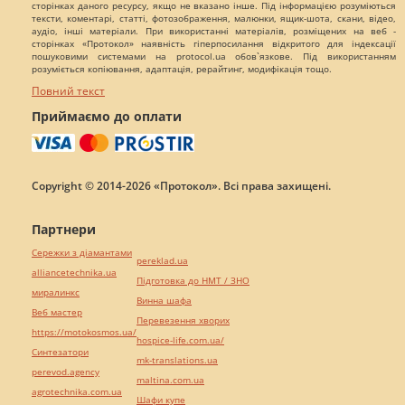
сторінках даного ресурсу, якщо не вказано інше. Під інформацією розуміються
тексти, коментарі, статті, фотозображення, малюнки, ящик-шота, скани, відео,
аудіо, інші матеріали. При використанні матеріалів, розміщених на веб -
сторінках «Протокол» наявність гіперпосилання відкритого для індексації
пошуковими системами на protocol.ua обов`язкове. Під використанням
розуміється копіювання, адаптація, рерайтинг, модифікація тощо.
Повний текст
Приймаємо до оплати
Copyright © 2014-2026 «Протокол». Всі права захищені.
Партнери
Сережки з діамантами
pereklad.ua
alliancetechnika.ua
Підготовка до НМТ / ЗНО
миралинкс
Винна шафа
Веб мастер
Перевезення хворих
https://motokosmos.ua/
hospice-life.com.ua/
Синтезатори
mk-translations.ua
perevod.agency
maltina.com.ua
agrotechnika.com.ua
Шафи купе