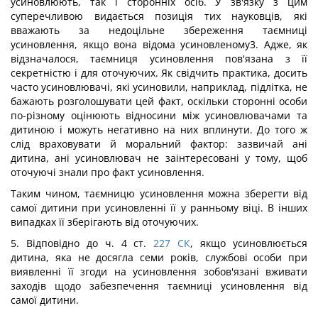
усиновлюють, так і сторонніх осіб. У зв'язку з цим
суперечливою видається позиція тих науковців, які
вважають за недоцільне збереження таємниці
усиновлення, якщо вона відома усиновленому3. Адже, як
відзначалося, таємниця усиновлення пов'язана з її
секретністю і для оточуючих. Як свідчить практика, досить
часто усиновлювачі, які усиновили, наприклад, підлітка, не
бажають розголошувати цей факт, оскільки сторонні особи
по-різному оцінюють відносини між усиновлювачами та
дитиною і можуть негативно на них вплинути. До того ж
слід враховувати й моральний фактор: зазвичай ані
дитина, ані усиновлювач не заінтересовані у тому, щоб
оточуючі знали про факт усиновлення.
Таким чином, таємницю усиновлення можна зберегти від
самої дитини при усиновленні її у ранньому віці. В інших
випадках її зберігають від оточуючих.
5. Відповідно до ч. 4 ст.
227
СК
, якщо усиновлюється
дитина, яка не досягла семи років, службові особи при
виявленні її згоди на усиновлення зобов'язані вживати
заходів щодо забезпечення таємниці усиновлення від
самої дитини.