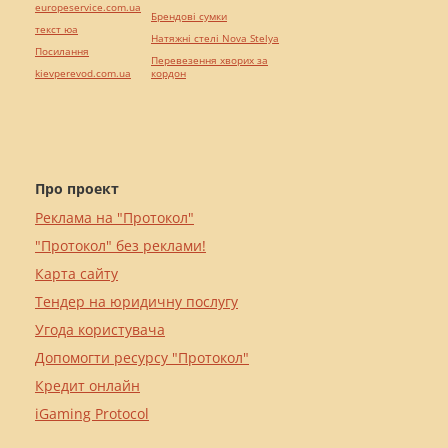
europeservice.com.ua
Брендові сумки
текст юа
Натяжні стелі Nova Stelya
Посилання
Перевезення хворих за
kievperevod.com.ua
кордон
Про проект
Реклама на "Протокол"
"Протокол" без реклами!
Карта сайту
Тендер на юридичну послугу
Угода користувача
Допомогти ресурсу "Протокол"
Кредит онлайн
iGaming Protocol