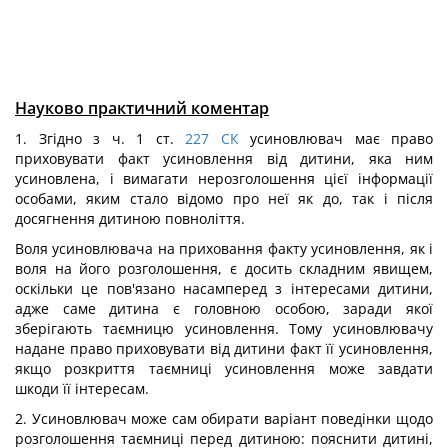
Науково практичний коментар
1. Згідно з ч. 1 ст.
227
СК
усиновлювач має право
приховувати факт усиновлення від дитини, яка ним
усиновлена, і вимагати нерозголошення цієї інформації
особами, яким стало відомо про неї як до, так і після
досягнення дитиною повноліття.
Воля усиновлювача на приховання факту усиновлення, як і
воля на його розголошення, є досить складним явищем,
оскільки це пов'язано насамперед з інтересами дитини,
адже саме дитина є головною особою, заради якої
зберігають таємницю усиновлення. Тому усиновлювачу
надане право приховувати від дитини факт її усиновлення,
якщо розкриття таємниці усиновлення може завдати
шкоди її інтересам.
2. Усиновлювач може сам обирати варіант поведінки щодо
розголошення таємниці перед дитиною: пояснити дитині,