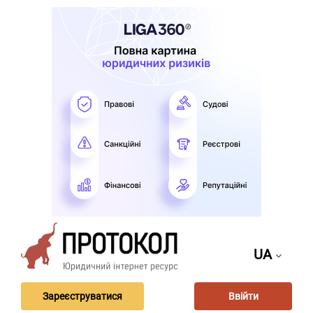
UA
Зареєструватися
Ввійти