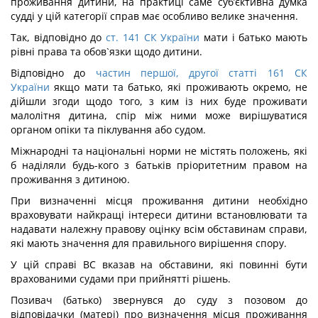
проживання дитини, на практиці саме суб’єктивна думка
судді у цій категорії справ має особливо велике значення.
Так, відповідно до
ст. 141 СК України
мати і батько мають
рівні права та обов`язки щодо дитини.
Відповідно до
частин першої, другої статті 161 СК
України
якщо мати та батько, які проживають окремо, не
дійшли згоди щодо того, з ким із них буде проживати
малолітня дитина, спір між ними може вирішуватися
органом опіки та піклування або судом.
Міжнародні та національні норми не містять положень, які
б наділяли будь-кого з батьків пріоритетним правом на
проживання з дитиною.
При визначенні місця проживання дитини необхідно
враховувати найкращі інтереси дитини встановлювати та
надавати належну правову оцінку всім обставинам справи,
які мають значення для правильного вирішення спору.
У цій справі ВС вказав на обставини, які повинні бути
врахованими судами при прийнятті рішень.
Позивач (батько) звернувся до суду з позовом до
відповідачки (матері) про визначення місця проживання