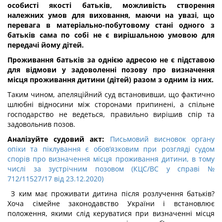
особисті якості батьків, можливість створення
належних умов для виховання, маючи на увазі, що
перевага в матеріально-побутовому стані одного з
батьків сама по собі не є вирішальною умовою для
передачі йому дітей.
Проживання батьків за однією адресою не є підставою
для відмови у задоволенні позову про визначення
місця проживання дитини (дітей) разом з одним із них.
Таким чином, апеляційний суд встановивши, що фактично
шлюбні відносини між сторонами припинені, а спільне
господарство не ведеться, правильно вирішив спір та
задовольнив позов.
Аналізуйте судовий акт:
Письмовий висновок органу
опіки та піклування є обов’язковим при розгляді судом
спорів про визначення місця проживання дитини, в тому
числі за зустрічним позовом (КЦС/ВС у справі №
712/11527/17 від 23.12.2020)
З ким має проживати дитина після розлучення батьків?
Хоча сімейне законодавство України і встановлює
положення, якими слід керуватися при визначенні місця