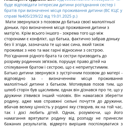
буде відповідати інтересам дитини роз'єднання сестер і
братів при визначенні місця проживання дитини (ВС КЦС у
справі №405/239/22 від 19.01.2025 р.)
Мати звернулася з позовом до батька своєї малолітньої
доньки, про визначення місця проживання дитини з
матір'ю. Крім всього іншого - зокрема того що між
сторонами є конфлікт, що батька, фактично забрав доньку
без її згоди, зазначала те що має сина, який також
проживає з нею та має гарні відносини з сестрою.
Роз`єднання рідного брата та сестри призводить до
розриву родинних зв'язків, порушує право дітей на
спілкування братом і сестрою, що є неприпустимим.
Батько дитини звернувся з зустрічним позовом до матері -
відповідно за - визначенням місця проживання
малолітньої дитини з батьком. Мотивував позов тим, що
шлюб сторін був щасливим, однак він дізнався про те, що у
дружини з'явився інший чоловік. Він намагався зберегти
родину, адже мав справжні сильні почуття до дружини,
вбачав велику цінність у родині яку створив, як на той час,
так і досі любить дітей. Однак, розуміючи, що його
намагання врятувати родину від розпаду не принесли
бажаних результатів, відверто вирішив поспілкуватися з