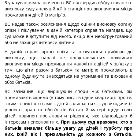
З урахуванням зазначеного, ВС підтвердив обґрунтованість
висновку суду апеляційної інстанції про визначення місця
проживання дітей із матір’ю.
ВС надав також роз’яснення щодо оцінки висновку органу
опіки і піклування в даній категорії справ та нагадав, що
суд може відступити від нього, якщо він необґрунтований
або не захищає інтереси дитини.
У даній справі орган опіки та піклування прийшов до
висновку, що наразі не представляється можливим
визначення місця проживання малолітніх дітей у зв`язку з
тим, що діти разом з батьком та матір`ю проживають в
одному будинку та знаходяться на утриманні та вихованні
обох батьків.
ВС зазначив, що вирішуючи спори між батьками, які
проживають окремо (в тому числі в одній квартирі), про те,
з ким із них і хто саме з дітей залишається, суд виходячи із
рівності прав та обов`язків батька й матері щодо своїх
дітей повинен постановити рішення, яке відповідало б
інтересам неповнолітніх.
При цьому суд враховує, хто з
батьків виявляє більшу увагу до дітей і турботу про
них, їхній вік і прихильність до кожного з батьків,