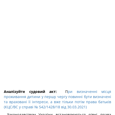
Аналізуйте судовий акт:
П
ри визначенні місця
проживання дитини у першу чергу повинні бути визначені
та враховані її інтереси, а вже тільки потім права батьків
(КЦС/ВС у справі № 542/1428/18 від 30.03.2021)
Законодавством України встановлюються рівні права