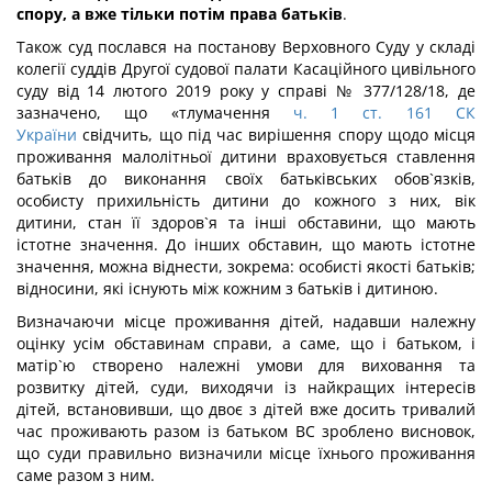
спору, а вже тільки потім права батьків
.
Також суд послався на постанову Верховного Суду у складі
колегії суддів Другої судової палати Касаційного цивільного
суду від 14 лютого 2019 року у справі № 377/128/18, де
зазначено, що «тлумачення
ч. 1 ст. 161 СК
України
свідчить, що під час вирішення спору щодо місця
проживання малолітньої дитини враховується ставлення
батьків до виконання своїх батьківських обов`язків,
особисту прихильність дитини до кожного з них, вік
дитини, стан її здоров`я та інші обставини, що мають
істотне значення. До інших обставин, що мають істотне
значення, можна віднести, зокрема: особисті якості батьків;
відносини, які існують між кожним з батьків і дитиною.
Визначаючи місце проживання дітей, надавши належну
оцінку усім обставинам справи, а саме, що і батьком, і
матір`ю створено належні умови для виховання та
розвитку дітей, суди, виходячи із найкращих інтересів
дітей, встановивши, що двоє з дітей вже досить тривалий
час проживають разом із батьком ВС зроблено висновок,
що суди правильно визначили місце їхнього проживання
саме разом з ним.