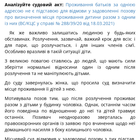
Аналізуйте судовий акт:
Проживання батьків за однією
адресою не є підставою для відмови у задоволенні позову
про визначення місця проживання дитини разом з одним
із них (ВС/КЦС у справі № 288/39/20 від 18.03.2021)
Як же важливо залишатись людиною у будь-яких
обставинах. Розлучення, зазвичай, важкий крок для всіх: і
для пари, що розлучається, і для інших членів сім’ї.
Особливо вразливі в такій ситуації діти.
З великою повагою ставлюсь до людей, що мають сили
зберігти нормальні відносини один із одним після
розлучення та не маніпулюють дітьми.
До суду завернулась жінка, що просила суд визначити
місце проживання її дітей з нею.
Мотивувала позов тим, що після розлучення проживає
разом з дітьми у будинку чоловіка. Однак, останнім часом
його поведінка по відношенню до неї та дітей травмує
останніх. Позивач неодноразово зверталась до
правоохоронних органів із заявою про вчинення щодо неї
домашнього насилля з боку колишнього чоловіка.
Місцевий суд відмовив у задоволені позову з тих підстав,