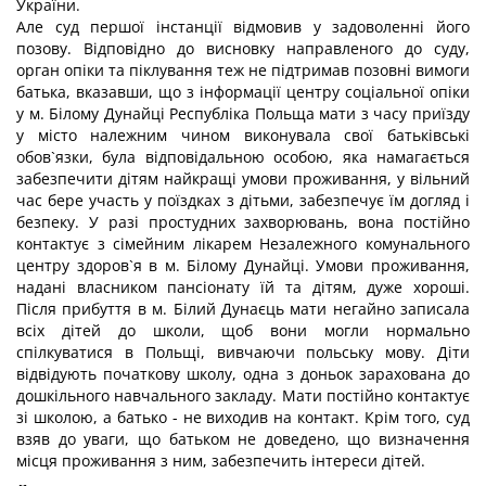
України.
Але суд першої інстанції відмовив у задоволенні його
позову. Відповідно до висновку направленого до суду,
орган опіки та піклування теж не підтримав позовні вимоги
батька, вказавши, що з інформації центру соціальної опіки
у м. Білому Дунайці Республіка Польща мати з часу приїзду
у місто належним чином виконувала свої батьківські
обов`язки, була відповідальною особою, яка намагається
забезпечити дітям найкращі умови проживання, у вільний
час бере участь у поїздках з дітьми, забезпечує їм догляд і
безпеку. У разі простудних захворювань, вона постійно
контактує з сімейним лікарем Незалежного комунального
центру здоров`я в м. Білому Дунайці. Умови проживання,
надані власником пансіонату їй та дітям, дуже хороші.
Після прибуття в м. Білий Дунаєць мати негайно записала
всіх дітей до школи, щоб вони могли нормально
спілкуватися в Польщі, вивчаючи польську мову. Діти
відвідують початкову школу, одна з доньок зарахована до
дошкільного навчального закладу. Мати постійно контактує
зі школою, а батько - не виходив на контакт. Крім того, суд
взяв до уваги, що батьком не доведено, що визначення
місця проживання з ним, забезпечить інтереси дітей.