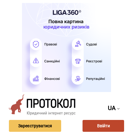
UA
Зареєструватися
Ввійти