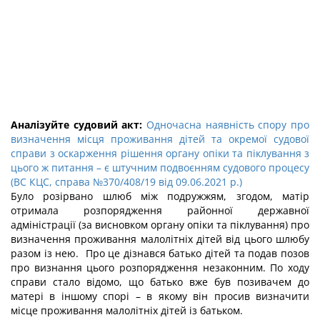
Аналізуйте судовий акт:
Одночасна наявність спору про
визначення місця проживання дітей та окремої судової
справи з оскарження рішення органу опіки та піклування з
цього ж питання – є штучним подвоєнням судового процесу
(ВС КЦС, справа №370/408/19 від 09.06.2021 р.)
Було розірвано шлюб між подружжям, згодом, матір
отримала розпорядження районної державної
адміністрації (за висновком органу опіки та піклування) про
визначення проживання малолітніх дітей від цього шлюбу
разом із нею. Про це дізнався батько дітей та подав позов
про визнання цього розпорядження незаконним. По ходу
справи стало відомо, що батько вже був позивачем до
матері в іншому спорі – в якому він просив визначити
місце проживання малолітніх дітей із батьком.