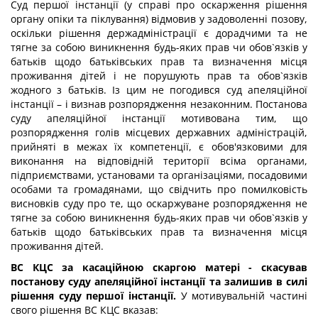
Суд першої інстанції (у справі про оскарження рішення
органу опіки та піклування) відмовив у задоволенні позову,
оскільки рішення держадміністрації є дорадчими та не
тягне за собою виникнення будь-яких прав чи обов`язків у
батьків щодо батьківських прав та визначення місця
проживання дітей і не порушують прав та обов`язків
жодного з батьків. Із цим не погодився суд апеляційної
інстанції – і визнав розпорядження незаконним. Постанова
суду апеляційної інстанції мотивована тим, що
розпорядження голів місцевих державних адміністрацій,
прийняті в межах їх компетенції, є обов'язковими для
виконання на відповідній території всіма органами,
підприємствами, установами та організаціями, посадовими
особами та громадянами, що свідчить про помилковість
висновків суду про те, що оскаржуване розпорядження не
тягне за собою виникнення будь-яких прав чи обов`язків у
батьків щодо батьківських прав та визначення місця
проживання дітей.
ВС КЦС за касаційною скаргою матері - скасував
постанову суду апеляційної інстанції та залишив в силі
рішення суду першої інстанції.
У мотивувальній частині
свого рішення ВС КЦС вказав: