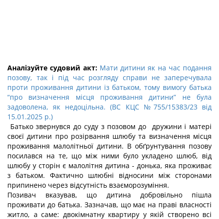
Аналізуйте судовий акт:
Мати дитини як на час подання
позову, так і під час розгляду справи не заперечувала
проти проживання дитини із батьком, тому вимогу батька
“про визначення місця проживання дитини” не була
задоволена, як недоцільна. (ВС КЦС №755/15383/23 від
15.01.2025 р.)
Батько звернувся до суду з позовом до дружини і матері
своєї дитини про розірвання шлюбу та визначення місця
проживання малолітньої дитини. В обґрунтування позову
посилався на те, що між ними було укладено шлюб, від
шлюбу у сторін є малолітня дитина - донька, яка проживає
з батьком. Фактично шлюбні відносини між сторонами
припинено через відсутність взаєморозуміння.
Позивач вказував, що дитина добровільно пішла
проживати до батька. Зазначав, що має на праві власності
житло, а саме: двокімнатну квартиру у якій створено всі