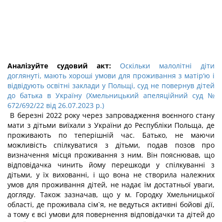
Аналізуйте судовий акт:
Оскільки малолітні діти
доглянуті, мають хороші умови для проживання з матір‘ю і
відвідують освітні заклади у Польщі, суд не повернув дітей
до батька в Україну (Хмельницький апеляційний суд №
672/692/22 від 26.07.2023 р.)
В березні 2022 року через запровадження воєнного стану
мати з дітьми виїхали з України до Республіки Польща, де
проживають по теперішній час. Батько, не маючи
можливість спілкуватися з дітьми, подав позов про
визначення місця проживання з ним. Він пояснював, що
відповідачка чинить йому перешкоди у спілкуванні з
дітьми, у їх вихованні, і що вона не створила належних
умов для проживання дітей, не надає їм достатньої уваги,
догляду. Також зазначав, що у м. Городку Хмельницької
області, де проживала сім`я, не ведуться активні бойові дії,
а тому є всі умови для повернення відповідачки та дітей до