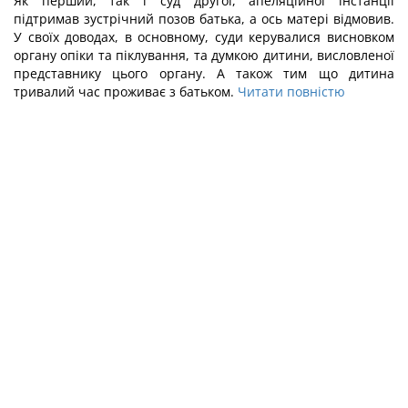
Як перший, так і суд другої, апеляційної інстанції
підтримав зустрічний позов батька, а ось матері відмовив.
У своїх доводах, в основному, суди керувалися висновком
органу опіки та піклування, та думкою дитини, висловленої
представнику цього органу. А також тим що дитина
тривалий час проживає з батьком.
Читати повністю