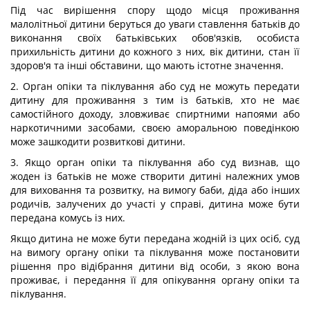
Під час вирішення спору щодо місця проживання
малолітньої дитини беруться до уваги ставлення батьків до
виконання своїх батьківських обов'язків, особиста
прихильність дитини до кожного з них, вік дитини, стан її
здоров'я та інші обставини, що мають істотне значення.
2. Орган опіки та піклування або суд не можуть передати
дитину для проживання з тим із батьків, хто не має
самостійного доходу, зловживає спиртними напоями або
наркотичними засобами, своєю аморальною поведінкою
може зашкодити розвиткові дитини.
3. Якщо орган опіки та піклування або суд визнав, що
жоден із батьків не може створити дитині належних умов
для виховання та розвитку, на вимогу баби, діда або інших
родичів, залучених до участі у справі, дитина може бути
передана комусь із них.
Якщо дитина не може бути передана жодній із цих осіб, суд
на вимогу органу опіки та піклування може постановити
рішення про відібрання дитини від особи, з якою вона
проживає, і передання її для опікування органу опіки та
піклування.