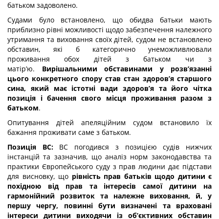
батьком задоволено.
Судами було встановлено, що обидва батьки мають
приблизно рівні можливості щодо забезпечення належного
утримання та виховання своїх дітей, судом не встановлено
обставин, які б категорично унеможливлювали
проживання обох дітей з батьком чи з
матір’ю.
Вирішальними обставинами у розв’язанні
цього конкретного спору став стан здоров’я старшого
сина, який має істотні вади здоров’я та його чітка
позиція і бачення свого місця проживання разом з
батьком
.
Опитування дітей апеляційним судом встановило їх
бажання проживати саме з батьком.
Позиція ВС:
ВС погодився з позицією судів нижчих
інстанцій та зазначив, що аналіз норм законодавства та
практики Європейського суду з прав людини дає підстави
для висновку, що
рівність прав батьків щодо дитини є
похідною від прав та інтересів самої дитини на
гармонійний розвиток та належне виховання, й, у
першу чергу, повинні бути визначені та враховані
інтереси дитини виходячи із об’єктивних обставин