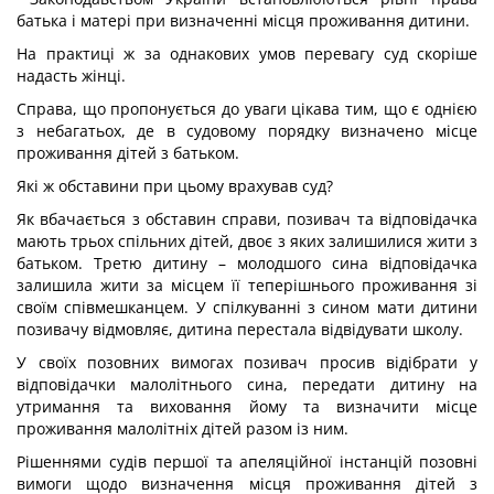
батька і матері при визначенні місця проживання дитини.
На практиці ж за однакових умов перевагу суд скоріше
надасть жінці.
Справа, що пропонується до уваги цікава тим, що є однією
з небагатьох, де в судовому порядку визначено місце
проживання дітей з батьком.
Які ж обставини при цьому врахував суд?
Як вбачається з обставин справи, позивач та відповідачка
мають трьох спільних дітей, двоє з яких залишилися жити з
батьком. Третю дитину – молодшого сина відповідачка
залишила жити за місцем її теперішнього проживання зі
своїм співмешканцем. У спілкуванні з сином мати дитини
позивачу відмовляє, дитина перестала відвідувати школу.
У своїх позовних вимогах позивач просив відібрати у
відповідачки малолітнього сина, передати дитину на
утримання та виховання йому та визначити місце
проживання малолітніх дітей разом із ним.
Рішеннями судів першої та апеляційної інстанцій позовні
вимоги щодо визначення місця проживання дітей з