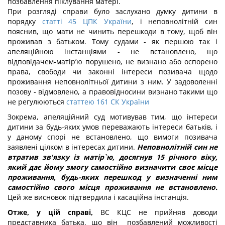
позбавлення піклування матері.
При розгляді справи було заслухано думку дитини в
порядку
статті 45 ЦПК України
, і неповнолітній син
пояснив, що мати не чинить перешкоди в тому, щоб він
проживав з батьком. Тому судами - як першою так і
апеляційною інстанціями - не встановлено, що
відповідачем-матір’ю порушено, не визнано або оспорено
права, свободи чи законні інтереси позивача щодо
проживання неповнолітньої дитини з ним. У задоволенні
позову - відмовлено, а правовідносини визнано такими що
не регулюються
статтею 161 СК України
Зокрема, апеляційний суд мотивував тим, що інтереси
дитини за будь-яких умов переважають інтереси батьків, і
у даному спорі не встановлено, що вимоги позивача
заявлені цілком в інтересах дитини.
Неповнолітній син не
втратив зв'язку із матір`ю, досягнув 15 річного віку,
який дає йому змогу самостійно визначити своє місце
проживання, будь-яких перешкод у визначенні ним
самостійно свого місця проживання не встановлено.
Цей же висновок підтвердила і касаційна інстанція.
Отже, у цій справі,
ВС КЦС не прийняв доводи
представника батька, що він позбавлений можливості