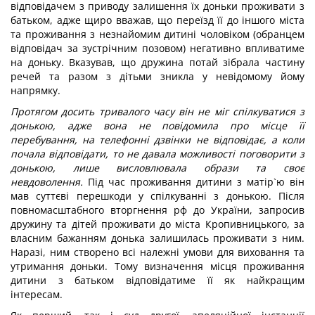
відповідачем з приводу залишення їх доньки проживати з
батьком, адже щиро вважав, що переїзд її до іншого міста
та проживання з незнайомим дитині чоловіком (обранцем
відповідач за зустрічним позовом) негативно впливатиме
на доньку. Вказував, що дружина потай зібрала частину
речей та разом з дітьми зникла у невідомому йому
напрямку.
Протягом досить тривалого часу він не міг спілкуватися з
донькою, адже вона не повідомила про місце її
перебування, на телефонні дзвінки не відповідає, а коли
почала відповідати, то не давала можливості поговорити з
донькою, лише висловлювала образи та своє
невдоволення.
Під час проживання дитини з матір`ю він
мав суттєві перешкоди у спілкуванні з донькою. Після
повномасштабного вторгнення рф до України, запросив
дружину та дітей проживати до міста Кропивницького, за
власним бажанням донька залишилась проживати з ним.
Наразі, ним створено всі належні умови для виховання та
утримання доньки. Тому визначення місця проживання
дитини з батьком відповідатиме її як найкращим
інтересам.