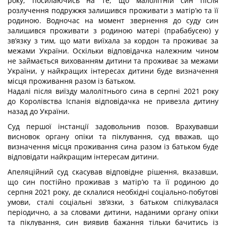
року, посилаючись на те, що малолітній син після
розлучення подружжя залишився проживати з матір’ю та її
родиною. Водночас на момент звернення до суду син
залишився проживати з родиною матері (прабабусею) у
зв’язку з тим, що мати виїхала за кордон та проживає за
межами України. Оскільки відповідачка належним чином
не займається вихованням дитини та проживає за межами
України, у найкращих інтересах дитини буде визначення
місця проживання разом із батьком.
Надалі після виїзду малолітнього сина в серпні 2021 року
до Королівства Іспанія відповідачка не привезла дитину
назад до України.
Суд першої інстанції задовольнив позов. Врахувавши
висновок органу опіки та піклування, суд вважав, що
визначення місця проживання сина разом із батьком буде
відповідати найкращим інтересам дитини.
Апеляційний суд скасував відповідне рішення, вказавши,
що син постійно проживав з матір’ю та її родиною до
серпня 2021 року, де склалися необхідні соціально-побутові
умови, сталі соціальні зв’язки, з батьком спілкувалася
періодично, а за словами дитини, наданими органу опіки
та піклування, син виявив бажання тільки бачитись із