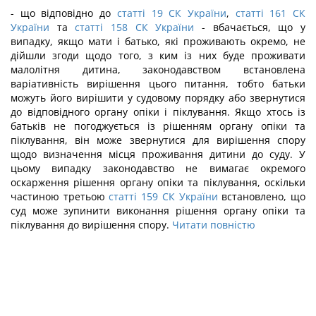
- що відповідно до
статті 19 СК України
,
статті 161 СК
України
та
статті 158 СК України
- вбачається, що у
випадку, якщо мати і батько, які проживають окремо, не
дійшли згоди щодо того, з ким із них буде проживати
малолітня дитина, законодавством встановлена
варіативність вирішення цього питання, тобто батьки
можуть його вирішити у судовому порядку або звернутися
до відповідного органу опіки і піклування. Якщо хтось із
батьків не погоджується із рішенням органу опіки та
піклування, він може звернутися для вирішення спору
щодо визначення місця проживання дитини до суду. У
цьому випадку законодавство не вимагає окремого
оскарження рішення органу опіки та піклування, оскільки
частиною третьою
статті 159 СК України
встановлено, що
суд може зупинити виконання рішення органу опіки та
піклування до вирішення спору.
Читати повністю