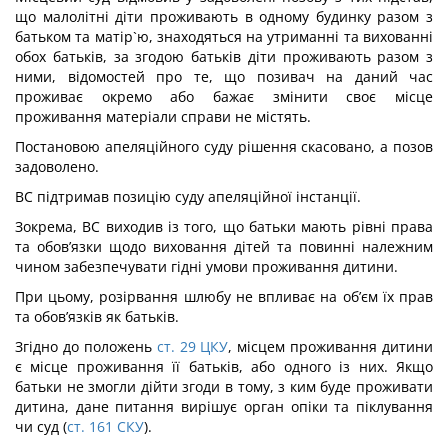
що малолітні діти проживають в одному будинку разом з
батьком та матір`ю, знаходяться на утриманні та вихованні
обох батьків, за згодою батьків діти проживають разом з
ними, відомостей про те, що позивач на даний час
проживає окремо або бажає змінити своє місце
проживання матеріали справи не містять.
Постановою апеляційного суду рішення скасовано, а позов
задоволено.
ВС підтримав позицію суду апеляційної інстанції.
Зокрема, ВС виходив із того, що батьки мають рівні права
та обов’язки щодо виховання дітей та повинні належним
чином забезпечувати гідні умови проживання дитини.
При цьому, розірвання шлюбу не впливає на об’єм їх прав
та обов’язків як батьків.
Згідно до положень
ст. 29 ЦКУ
, місцем проживання дитини
є місце проживання її батьків, або одного із них. Якщо
батьки не змогли дійти згоди в тому, з ким буде проживати
дитина, дане питання вирішує орган опіки та піклування
чи суд (
ст. 161 СКУ
).