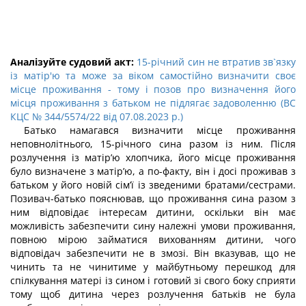
Аналізуйте судовий акт:
15-річний син не втратив зв`язку
із матір'ю та може за віком самостійно визначити своє
місце проживання - тому і позов про визначення його
місця проживання з батьком не підлягає задоволенню (ВС
КЦС № 344/5574/22 від 07.08.2023 р.)
Батько намагався визначити місце проживання
неповнолітнього, 15-річного сина разом із ним. Після
розлучення із матір’ю хлопчика, його місце проживання
було визначене з матір’ю, а по-факту, він і досі проживав з
батьком у його новій сім’ї із зведеними братами/сестрами.
Позивач-батько пояснював, що проживання сина разом з
ним відповідає інтересам дитини, оскільки він має
можливість забезпечити сину належні умови проживання,
повною мірою займатися вихованням дитини, чого
відповідач забезпечити не в змозі. Він вказував, що не
чинить та не чинитиме у майбутньому перешкод для
спілкування матері із сином і готовий зі свого боку сприяти
тому щоб дитина через розлучення батьків не була