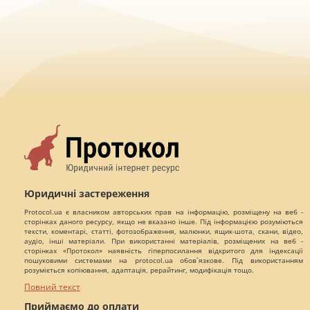
Юридичні застереження
Protocol.ua є власником авторських прав на інформацію, розміщену на веб -
сторінках даного ресурсу, якщо не вказано інше. Під інформацією розуміються
тексти, коментарі, статті, фотозображення, малюнки, ящик-шота, скани, відео,
аудіо, інші матеріали. При використанні матеріалів, розміщених на веб -
сторінках «Протокол» наявність гіперпосилання відкритого для індексації
пошуковими системами на protocol.ua обов`язкове. Під використанням
розуміється копіювання, адаптація, рерайтинг, модифікація тощо.
Повний текст
Приймаємо до оплати