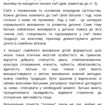
вказівку на юридичні ознаки сім'ї (див. коментар до ст. 3).
Сім'я є первинним та основним осередком суспільства.
Кожна дитина належить до сім'ї своїх батьків і тоді, коли
спільно з ними не проживає. Лад у сім'ї - це запорука
нормального виховання та розвитку дитини. Саме тому
батьки зобов'язані виховувати у дитини повагу до всіх
членів сім'ї, створювати та підтримувати у сім'ї певні
традиції, на власному прикладі демонструвати дитині
цінність сімейних зв'язків.
У процесі сімейного виховання дітей формується ціла
низка таких етичних якостей особистості, як гуманізм,
відчуття доброго, співчуття, увага, співпереживання,
культура спілкування, ніжність, чуйність, обов'язковість,
вдячність. Батьки та інші члени сім'ї мають
використовувати з метою виховання кожний випадок,
кожну сімейну традицію, бути зразком у відносинах зі
своїми власними батьками, регулярно терпляче доглядати
за ними, співчувати у необхідний момент, батьки мають
прищеплювати правдивість, відверте ставлення до
оточуючих, ввічливість тощо.
Визначення поняття "родина" закон не дає, майже не