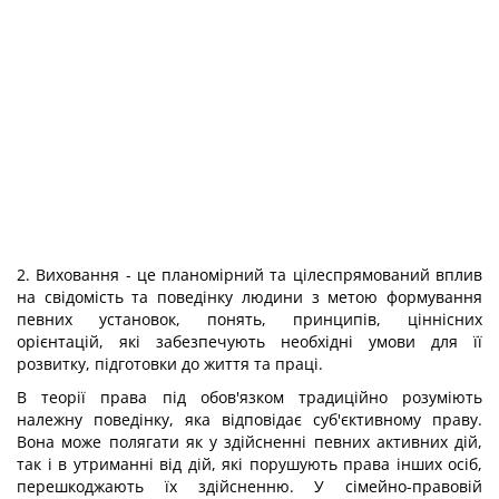
2. Виховання - це планомірний та цілеспрямований вплив
на свідомість та поведінку людини з метою формування
певних установок, понять, принципів, ціннісних
орієнтацій, які забезпечують необхідні умови для її
розвитку, підготовки до життя та праці.
В теорії права під обов'язком традиційно розуміють
належну поведінку, яка відповідає суб'єктивному праву.
Вона може полягати як у здійсненні певних активних дій,
так і в утриманні від дій, які порушують права інших осіб,
перешкоджають їх здійсненню. У сімейно-правовій