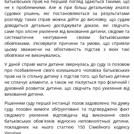
батьківських прав на перший погляд здаються такими, що
не є проблемними. Але ж при більш детальному аналізі
судових рішень, які постановляються за результатами
розгляду таких справ можна дійти до висновку, що судам
доводиться детально досліджувати докази, які свідчать
саме про злісне ухилення від виховання дитини, свідоме та
систематичне нехтування своїми батьківськими
обов’язками, з’ясовувати причини та умови, що сприяли
цьому зважаючи на об’єктивність підстав з яких такі
обов’язки не виконувались.
У даній справі мати дитини звернулась до суду із позовом
про позбавлення свого колишнього чоловіка батьківських
прав на їх спільну дитину з підстав того, що батько дитини
не сплачує аліменти, а також не піклується про фізичний і
духовний розвиток дитини, що свідчить про ухилення від
виховання дитини.
Рішенням суду першої інстанції позов задоволено. На думку
суду позовні вимоги обґрунтовані та підтверджено факт
свідомого ухилення відповідача від виконання своїх
батьківських обов`язків відносно неповнолітньої дитини,
покладених на нього статтею 150 Сімейного кодексу
України.