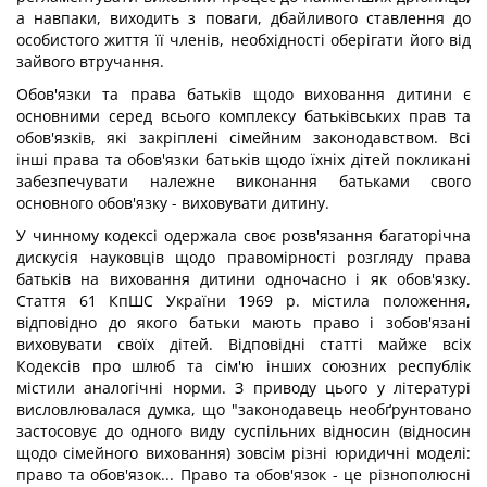
а навпаки, виходить з поваги, дбайливого ставлення до
особистого життя її членів, необхідності оберігати його від
зайвого втручання.
Обов'язки та права батьків щодо виховання дитини є
основними серед всього комплексу батьківських прав та
обов'язків, які закріплені сімейним законодавством. Всі
інші права та обов'язки батьків щодо їхніх дітей покликані
забезпечувати належне виконання батьками свого
основного обов'язку - виховувати дитину.
У чинному кодексі одержала своє розв'язання багаторічна
дискусія науковців щодо правомірності розгляду права
батьків на виховання дитини одночасно і як обов'язку.
Стаття 61 КпШС України 1969 р. містила положення,
відповідно до якого батьки мають право і зобов'язані
виховувати своїх дітей. Відповідні статті майже всіх
Кодексів про шлюб та сім'ю інших союзних республік
містили аналогічні норми. З приводу цього у літературі
висловлювалася думка, що "законодавець необґрунтовано
застосовує до одного виду суспільних відносин (відносин
щодо сімейного виховання) зовсім різні юридичні моделі:
право та обов'язок... Право та обов'язок - це різнополюсні