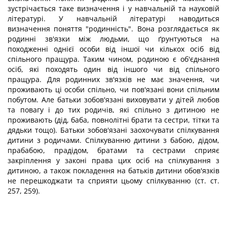
зустрічається таке визначення і у навчальній та науковій
літературі. У навчальній літературі наводиться
визначення поняття "родинність". Вона розглядається як
родинні зв'язки між людьми, що ґрунтуються на
походженні однієї особи від іншої чи кількох осіб від
спільного пращура. Таким чином, родиною є об'єднання
осіб, які походять один від іншого чи від спільного
пращура. Для родинних зв'язків не має значення, чи
проживають ці особи спільно, чи пов'язані вони спільним
побутом. Але батьки зобов'язані виховувати у дітей любов
та повагу і до тих родичів, які спільно з дитиною не
проживають (дід, баба, повнолітні брати та сестри, тітки та
дядьки тощо). Батьки зобов'язані заохочувати спілкування
дитини з родичами. Спілкуванню дитини з бабою, дідом,
прабабою, прадідом, братами та сестрами сприяє
закріплення у законі права цих осіб на спілкування з
дитиною, а також покладення на батьків дитини обов'язків
не перешкоджати та сприяти цьому спілкуванню (ст. ст.
257, 259).