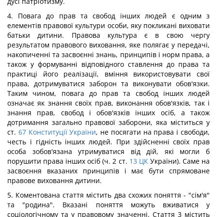
дусі патріотизму.
4. Повага до прав та свобод інших людей є одним з
елементів правової культури особи, яку покликані виховати
батьки дитини. Правова культура є в свою чергу
результатом правового виховання, яке полягає у передачі,
накопиченні та засвоєнні знань, принципів і норм права, а
також у формуванні відповідного ставлення до права та
практиці його реалізації, вміння використовувати свої
права, дотримуватися заборон та виконувати обов'язки.
Таким чином, повага до прав та свобод інших людей
означає як знання своїх прав, виконання обов'язків, так і
знання прав, свобод і обов'язків інших осіб, а також
дотримання загально правової заборони, яка міститься у
ст.
67
Конституції України
, не посягати на права і свободи,
честь і гідність інших людей. При здійсненні своїх прав
особа зобов'язана утримуватися від дій, які могли б
порушити права інших осіб (ч. 2 ст.
13
ЦК
України). Саме на
засвоєння вказаних принципів і має бути спрямоване
правове виховання дитини.
5. Коментована стаття містить два схожих поняття - "сім'я"
та "родина". Вказані поняття можуть вживатися у
соціологічному та у правовому значенні. Стаття 3 містить