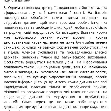
гідність дитини.
3. Одним з головних критеріїв виховання є його мета, яка
сформульована у ч. 1 коментованої статті. На батьків
покладається обов'язок таким чином впливати на
свідомість дитини, щоб вона зростала особистістю, яка
поважає права та свободи інших людей, любить свою сім'ю
та родину, свій народ, свою батьківщину. Вказана норма
має здебільшого ознаки норми моралі і носить
декларативний характер, вона не може бути забезпечена
санкцією, оскільки не завжди формування особистості, яка
є гідним членом суспільства та громадянином власної
держави, залежить тільки від батьківського виховання.
Особистість формується не тільки у сім'ї. На її формування
впливають також інші соціальні групи, такі як: навчально-
виховні заклади, які охоплюють всі ланки системи освіти,
позашкільні та культурно-просвітницькі заклади, засоби
масової інформації тощо. Крім того, кожна дитина має свої
індивідуальні, властиві тільки їй особливості психіки,
фізіології та розумових процесів, які також впливають на
соціалізацію дитини та формування її особистісних
якостей. Саме через це не може забезпечуватися
державним примусом виховання дитини, наприклад, не в