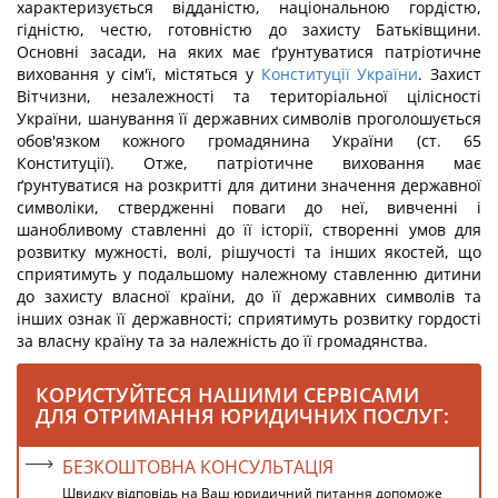
характеризується відданістю, національною гордістю,
гідністю, честю, готовністю до захисту Батьківщини.
Основні засади, на яких має ґрунтуватися патріотичне
виховання у сім'ї, містяться у
Конституції України
. Захист
Вітчизни, незалежності та територіальної цілісності
України, шанування її державних символів проголошується
обов'язком кожного громадянина України (ст. 65
Конституції). Отже, патріотичне виховання має
ґрунтуватися на розкритті для дитини значення державної
символіки, ствердженні поваги до неї, вивченні і
шанобливому ставленні до її історії, створенні умов для
розвитку мужності, волі, рішучості та інших якостей, що
сприятимуть у подальшому належному ставленню дитини
до захисту власної країни, до її державних символів та
інших ознак її державності; сприятимуть розвитку гордості
за власну країну та за належність до її громадянства.
КОРИСТУЙТЕСЯ НАШИМИ СЕРВІСАМИ
ДЛЯ ОТРИМАННЯ ЮРИДИЧНИХ ПОСЛУГ:
БЕЗКОШТОВНА КОНСУЛЬТАЦІЯ
Швидку відповідь на Ваш юридичний питання допоможе