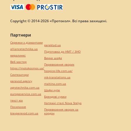
Copyright © 2014-2026 «Протокол». Всі права захищені.
Партнери
Сережки з діамантами
pereklad.ua
alliancetechnika.ua
Підготовка до НМТ / ЗНО
миралинкс
Винна шафа
Веб мастер
Перевезення хворих
https://motokosmos.ua/
hospice-life.com.ua/
Синтезатори
mk-translations.ua
perevod.agency
maltina.com.ua
agrotechnika.com.ua
Шафи купе
europeservice.com.ua
Брендові сумки
текст юа
Натяжні стелі Nova Stelya
Посилання
Перевезення хворих за
kievperevod.com.ua
кордон