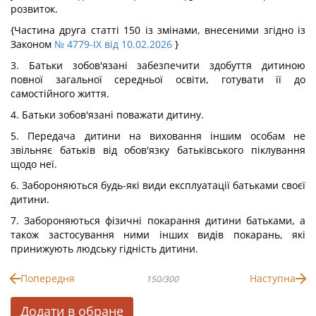
розвиток.
{Частина друга статті 150 із змінами, внесеними згідно із
Законом
№ 4779-IX від 10.02.2026
}
3. Батьки зобов'язані забезпечити здобуття дитиною
повної загальної середньої освіти, готувати її до
самостійного життя.
4. Батьки зобов'язані поважати дитину.
5. Передача дитини на виховання іншим особам не
звільняє батьків від обов'язку батьківського піклування
щодо неї.
6. Забороняються будь-які види експлуатації батьками своєї
дитини.
7. Забороняються фізичні покарання дитини батьками, а
також застосування ними інших видів покарань, які
принижують людську гідність дитини.
Попередня
Наступна
150/300
Додати в обране