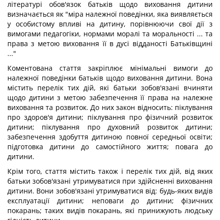
літературі обов'язок батьків щодо виховання дитини
визначається як "міра належної поведінки, яка виявляється
у особистому впливі на дитину, порівнюючи свої дії з
вимогами педагогіки, нормами моралі та моральності ... та
права з метою виховання її в дусі відданості Батьківщині
..."
Коментована стаття закріплює мінімальні вимоги до
належної поведінки батьків щодо виховання дитини. Вона
містить перелік тих дій, які батьки зобов'язані вчиняти
щодо дитини з метою забезпечення її права на належне
виховання та розвиток. До них закон відносить: піклування
про здоров'я дитини; піклування про фізичний розвиток
дитини; піклування про духовний розвиток дитини;
забезпечення здобуття дитиною повної середньої освіти;
підготовка дитини до самостійного життя; повага до
дитини.
Крім того, стаття містить також і перелік тих дій, від яких
батьки зобов'язані утримуватися при здійсненні виховання
дитини. Вони зобов'язані утримуватися від: будь-яких видів
експлуатації дитини; неповаги до дитини; фізичних
покарань; таких видів покарань, які принижують людську