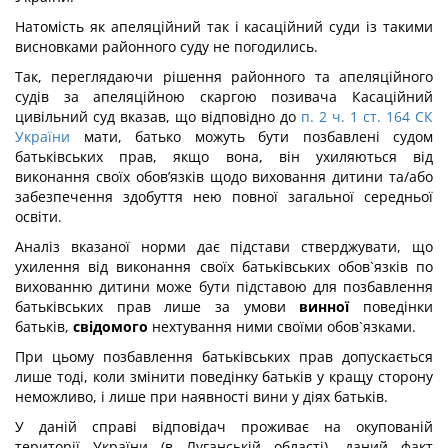
Натомість як апеляційний так і касаційний суди із такими
висновками районного суду не погодились.
Так, переглядаючи рішення районного та апеляційного
судів за апеляційною скаргою позивача Касаційний
цивільний суд вказав, що відповідно до
п. 2 ч. 1 ст. 164 СК
України
мати, батько можуть бути позбавлені судом
батьківських прав, якщо вона, він ухиляються від
виконання своїх обов’язків щодо виховання дитини та/або
забезпечення здобуття нею повної загальної середньої
освіти.
Аналіз вказаної норми дає підстави стверджувати, що
ухилення від виконання своїх батьківських обов`язків по
вихованню дитини може бути підставою для позбавлення
батьківських прав лише за умови
винної
поведінки
батьків,
свідомого
нехтування ними своїми обов`язками.
При цьому позбавлення батьківських прав допускається
лише тоді, коли змінити поведінку батьків у кращу сторону
неможливо, і лише при наявності вини у діях батьків.
У даній справі відповідач проживає на окупованій
території України (в Луганській області), даний факт