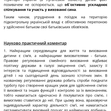
позивачем не оспорюється, що
об`єктивно ускладнює
спілкування та участь у вихованні сина
.
Таким чином, утруднення в поїздок на територію
підконтрольну українській владі є об’єктивною перепоною
у здійсненні батьком свої батьківських обов’язків.
Науково практичний коментар
1. Найкращим середовищем для життя та виховання
дитини є сім'я, а найкращими вихователями - батьки.
Правове регулювання сімейного виховання відбиває
політику держави в галузі зміцнення сім'ї, захисту її
інтересів та підвищення відповідальності за виховання
дітей і на сьогоднішній день зазнало істотних змін. В
названому регулюванні держава робить спроби поєднати
турботу про створення кращих умов для здійснення сім'єю
її виховної та інших функцій і контролю за їх виконанням,
тобто намагається одночасно й піклуватися про сім'ю, і
вимогливо ставитися до неї. При цьому вона, враховуючи
індивідуальний характер діяльності сім'ї, не намагається
регламентувати виховний процес до найменших дрібниць,