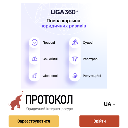
UA
Зареєструватися
Ввійти