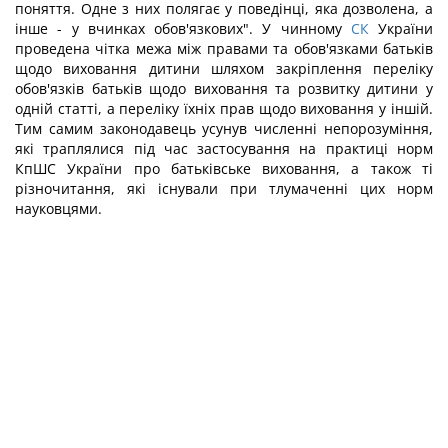
поняття. Одне з них полягає у поведінці, яка дозволена, а
інше - у вчинках обов'язкових". У чинному
СК
України
проведена чітка межа між правами та обов'язками батьків
щодо виховання дитини шляхом закріплення переліку
обов'язків батьків щодо виховання та розвитку дитини у
одній статті, а переліку їхніх прав щодо виховання у іншій.
Тим самим законодавець усунув численні непорозуміння,
які траплялися під час застосування на практиці норм
КпШС України про батьківське виховання, а також ті
різночитання, які існували при тлумаченні цих норм
науковцями.