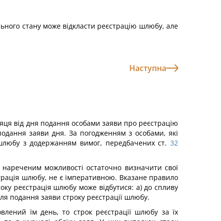
ільного стану може відкласти реєстрацію шлюбу, але
Наступна
сяця від дня подання особами заяви про реєстрацію
подання заяви дня. За погодженням з особами, які
 шлюбу з додержанням вимог, передбачених ст.
32
 нареченим можливості остаточно визначити свої
страція шлюбу, не є імперативною. Вказане правило
оку реєстрація шлюбу може відбутися: а) до спливу
ля подання заяви строку реєстрації шлюбу.
влений їм день, то строк реєстрації шлюбу за їх