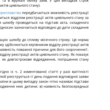
та в журналі обліку заяв. У цих випадках строк
ктів цивільного стану).
мореплавства
передбачається можливість реєстрації
ться відділом реєстрації актів цивільного стану за
 шлюбу проводиться на підставі акта, складеного
відносин зазначається відповідно до дати складання
рацію шлюбу до спливу місячного строку. Ця норма
ку здійснюється керівником відділу реєстрації актів
ь наявність поважної причини для його скорочення1.
ділу реєстрації актів цивільного стану. Як показує
, як довгострокове відрядження, погіршення стану
но із ч. 2 коментованої статті у разі вагітності
юб реєструється г/ день подання відповідної заяви
аїни в цьому випадку закон чітко називає підстави
ародження нею дитини; в) наявність безпосередньої