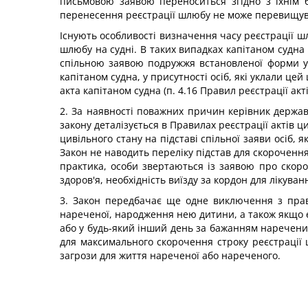
письмовою заявою переноситься згідно з їхнім 
перенесення реєстрації шлюбу не може перевищувати
Існують особливості визначення часу реєстрації шлю
шлюбу на судні. В таких випадках капітаном судна 
спільною заявою подружжя встановленої форми у 
капітаном судна, у присутності осіб, які уклали ц
акта капітаном судна (п. 4.16 Правил реєстрації акт
2. За наявності поважних причин керівник держав
закону деталізується в Правилах реєстрації актів ц
цивільного стану на підставі спільної заяви осіб,
Закон не наводить переліку підстав для скорочення
практика, особи звертаються із заявою про скоро
здоров'я, необхідність виїзду за кордон для лікуван
3. Закон передбачає ще одне виключення з правил
нареченої, народження нею дитини, а також якщо є
або у будь-який інший день за бажанням наречених п
для максимального скорочення строку реєстрації ш
загрози для життя нареченої або нареченого.