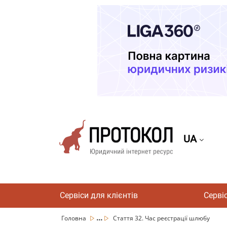
UA
Сервіси для клієнтів
Серві
...
Головна
Стаття 32. Час реєстрації шлюбу