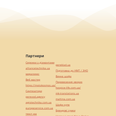
Партнери
Сережки з діамантами
pereklad.ua
alliancetechnika.ua
Підготовка до НМТ / ЗНО
миралинкс
Винна шафа
Веб мастер
Перевезення хворих
https://motokosmos.ua/
hospice-life.com.ua/
Синтезатори
mk-translations.ua
perevod.agency
maltina.com.ua
agrotechnika.com.ua
Шафи купе
europeservice.com.ua
Брендові сумки
текст юа