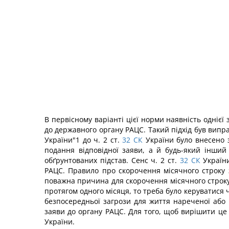
В первісному варіанті цієї норми наявність одні
до державного органу РАЦС. Такий підхід був випра
України"1 до ч. 2 ст.
32
СК
України було внесено з
подання відповідної заяви, а й будь-який інший
обґрунтованих підстав. Сенс ч. 2 ст.
32
СК
України
РАЦС. Правило про скорочення місячного строку з
поважна причина для скорочення місячного строку
протягом одного місяця, то треба було керуватися ч.
безпосередньої загрози для життя нареченої або
заяви до органу РАЦС. Для того, щоб вирішити це п
України.