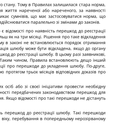
ого стану. Тому в Правилах залишилася стара норма,
ля життя нареченої або нареченого, за наявності
икає сумнівів, що має застосовуватися норма, що
 здійснюватися паралельно зі змінами до законів.
є відомості про наявність перешкод до реєстрації
льш як на три місяці. Рішення про таке відкладення
му в законі не встановлюється порядок отримання
страція шлюбу може бути відкладена, якщо до органу
код до реєстрації шлюбу. В цьому разі заявникові,
л). Таким чином, Правила встановлюють дещо інший
ії про перешкоди до укладення шлюбу. По-друге,
ю протягом трьох місяців відповідних доказів про
 осіб або зі своєї ініціативи провести необхідну
явності передбачених законодавством перешкод для
ня. Якщо відомості про такі перешкоди не дістануть
сть перешкод до реєстрації шлюбу. Такі перешкоди
 віку, перебування в попередньому нерозірваному