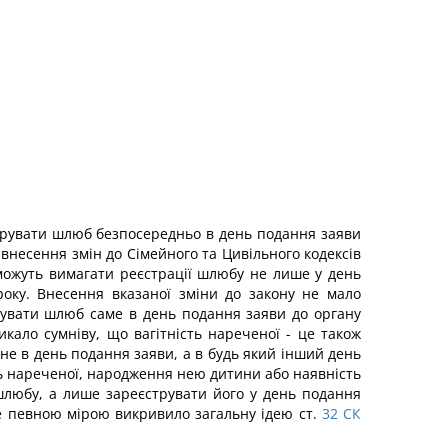
струвати шлюб безпосередньо в день подання заяви
 внесення змін до Сімейного та Цивільного кодексів
 можуть вимагати реєстрації шлюбу не лише у день
року. Внесення вказаної зміни до закону не мало
увати шлюб саме в день подання заяви до органу
кало сумніву, що вагітність нареченої - це також
е в день подання заяви, а в будь який інший день
ть нареченої, народження нею дитини або наявність
шлюбу, а лише зареєструвати його у день подання
е певною мірою викривило загальну ідею ст.
32
СК