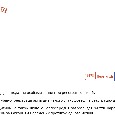
юбу
16378
Переглядів
від дня подання особами заяви про реєстрацію шлюбу.
авної реєстрації актів цивільного стану дозволяє реєстрацію 
 дитини, а також якщо є безпосередня загроза для життя нар
день за бажанням наречених протягом одного місяця.