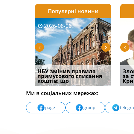
Популярні новини
2026-08-06
2026-08-03
2026-
20
і
НБУ змінив правила
Водії можуть отримати
Якщо с
Зло
способом
примусового списання
компенсацію за
відшк
за 
вих
коштів: що
незаконні дії
наявні
Кри
Ми в соціальних мережах:
page
group
telegr