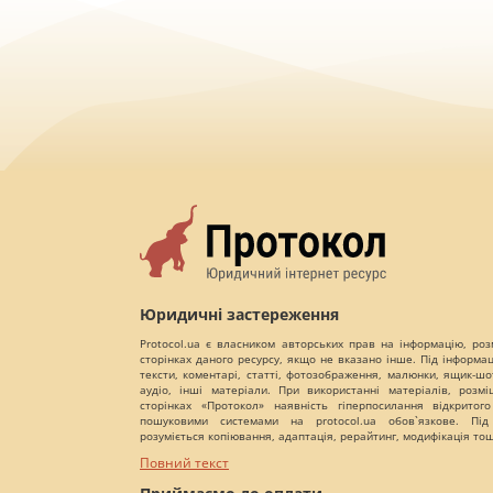
Юридичні застереження
Protocol.ua є власником авторських прав на інформацію, роз
сторінках даного ресурсу, якщо не вказано інше. Під інформа
тексти, коментарі, статті, фотозображення, малюнки, ящик-шот
аудіо, інші матеріали. При використанні матеріалів, розм
сторінках «Протокол» наявність гіперпосилання відкритого
пошуковими системами на protocol.ua обов`язкове. Під
розуміється копіювання, адаптація, рерайтинг, модифікація то
Повний текст