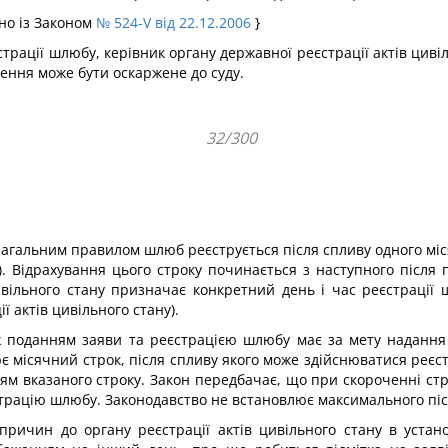
дно із Законом
№ 524-V від 22.12.2006
}
страції шлюбу, керівник органу державної реєстрації актів цив
дення може бути оскаржене до суду.
32/300
а загальним правилом шлюб реєструється після спливу одного мі
. Відрахування цього строку починається з наступного після 
ивільного стану призначає конкретний день і час реєстрації
ї актів цивільного стану).
іж поданням заяви та реєстрацією шлюбу має за мету надання
є місячний строк, після спливу якого може здійснюватися реє
м вказаного строку. Закон передбачає, що при скороченні стр
єстрацію шлюбу. Законодавство не встановлює максимального піс
ричин до органу реєстрації актів цивільного стану в устано