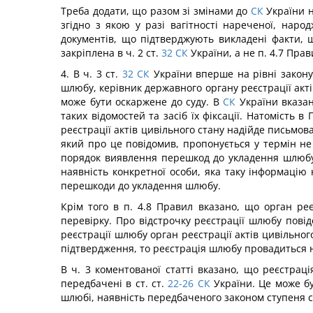
Треба додати, що разом зі змінами до
СК
України н
згідно з якою у разі вагітності нареченої, нар
документів, що підтверджують викладені факти, 
закріплена в ч. 2 ст.
32
СК
України, а не п. 4.7 Пра
4. В ч. 3 ст.
32
СК
України вперше на рівні закону
шлюбу, керівник державного органу реєстрації акті
може бути оскаржене до суду. В
СК
України вказан
таких відомостей та засіб їх фіксації. Натомість 
реєстрації актів цивільного стану надійде письмо
який про це повідомив, пропонується у термін не
порядок виявлення перешкод до укладення шлюбу
наявність конкретної особи, яка таку інформацію
перешкоди до укладення шлюбу.
Крім того в п. 4.8 Правил вказано, що орган реє
перевірку. Про відстрочку реєстрації шлюбу пові
реєстрації шлюбу орган реєстрації актів цивільног
підтвердження, то реєстрація шлюбу провадиться на
В ч. 3 коментованої статті вказано, що реєстрац
передбачені в ст. ст.
22-26
СК
України. Це може б
шлюбі, наявність передбаченого законом ступеня 