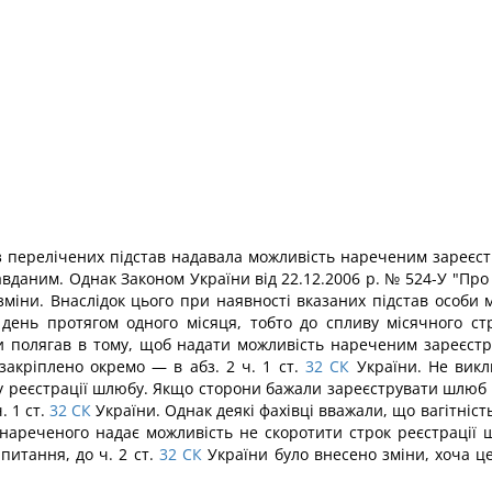
єї з перелічених підстав надавала можливість нареченим зареє
вданим. Однак Законом України від 22.12.2006 р. № 524-У "Про
міни. Внаслідок цього при наявності вказаних підстав особи
 день протягом одного місяця, тобто до спливу місячного ст
 полягав в тому, щоб надати можливість нареченим зареєстр
акріплено окремо — в абз. 2 ч. 1 ст.
32
СК
України. Не викли
 реєстрації шлюбу. Якщо сторони бажали зареєструвати шлюб н
 1 ст.
32
СК
України. Однак деякі фахівці вважали, що вагітніс
 нареченого надає можливість не скоротити строк реєстрації 
итання, до ч. 2 ст.
32
СК
України було внесено зміни, хоча ц