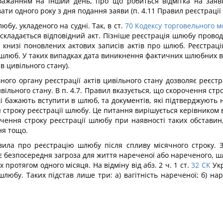
бажанням на інший день, про що робиться відмітка на заяві 
 одного року з дня подання заяви (п. 4.11 Правил реєстрації а
бу, укладеного на судні. Так, в ст.
70
Кодексу торговельного 
складається відповідний акт. Пізніше реєстрація шлюбу проводи
книзі поновлених актових записів актів про шлюб. Реєстрація
ей шлюб. У таких випадках дата виникнення фактичних шлюбних 
ів цивільного стану).
ного органу реєстрації актів цивільного стану дозволяє реєст
ивільного стану. В п. 4.7. Правил вказується, що скорочення стро
 які бажають вступити в шлюб, та документів, які підтверджуют
 строку реєстрації шлюбу. Це питання вирішується керівником від
чення строку реєстрації шлюбу при наявності таких обставин
ня тощо.
а про реєстрацію шлюбу після спливу місячного строку. Згід
 безпосередня загроза для життя нареченої або нареченого, шл
ротягом одного місяця. На відміну від абз. 2 ч. 1 ст.
32
СК
Укр
любу. Таких підстав лише три: а) вагітність нареченої; б) н