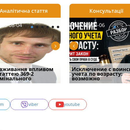
Аналітична стаття
Консультації
08-06
26-08-04
2026-08-05
2026-08-06
2026-08-04
2026-08-06
2026-07-30
уд встановив для
вживання впливом
Особливості захисту у
Документи, на яких не
Переоформлення
Исключение с воинс
Восьмий ААС фак
одування шкоди
статтею 369-2
кримінальному
проставляється
відстрочки за іншою
учета по возрасту:
підтвердив, що 
с
мінального
провадженні: я
апостиль: пер
підставою: нов
возможно
може скас
am
viber
youtube