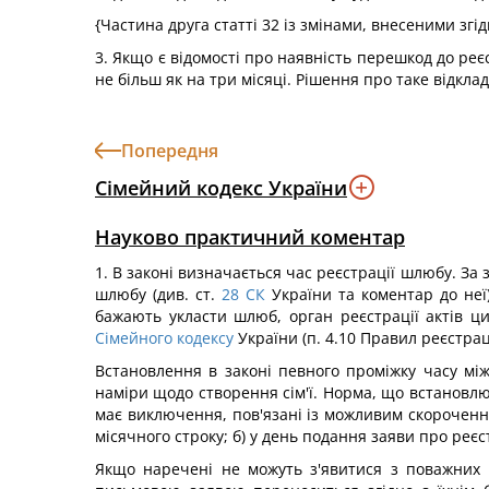
{Частина друга статті 32 із змінами, внесеними згі
3. Якщо є відомості про наявність перешкод до реє
не більш як на три місяці. Рішення про таке відкла
Попередня
Сімейний кодекс України
Науково практичний коментар
1. В законі визначається час реєстрації шлюбу. З
шлюбу (див. ст.
28
СК
України та коментар до неї)
бажають укласти шлюб, орган реєстрації актів ц
Сімейного кодексу
України (п. 4.10 Правил реєстраці
Встановлення в законі певного проміжку часу м
наміри щодо створення сім'ї. Норма, що встановлю
має виключення, пов'язані із можливим скорочення
місячного строку; б) у день подання заяви про ре
Якщо наречені не можуть з'явитися з поважних п