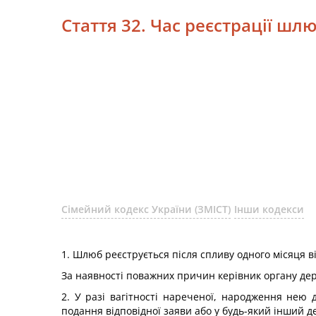
Стаття 32. Час реєстрації шл
Сімейний кодекс України (ЗМІСТ)
Інши кодекси
1. Шлюб реєструється після спливу одного місяця 
За наявності поважних причин керівник органу держ
2. У разі вагітності нареченої, народження нею
подання відповідної заяви або у будь-який інший 