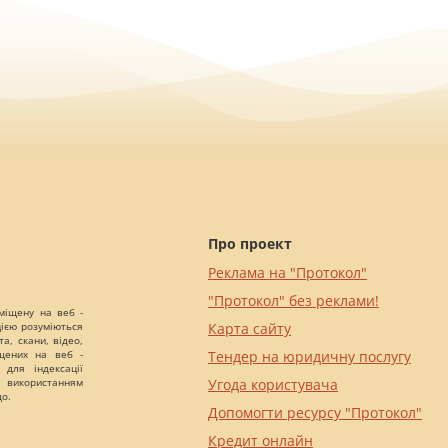
Про проект
Реклама на "Протокол"
"Протокол" без реклами!
міщену на веб -
цією розуміються
Карта сайту
а, скани, відео,
іщених на веб -
Тендер на юридичну послугу
 для індексації
 використанням
Угода користувача
що.
Допомогти ресурсу "Протокол"
Кредит онлайн