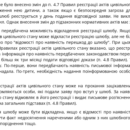
е було внесено змін до п. 4.7 Правил реєстрації актів цивільн
одження нею дитини, а також якщо є безпосередня загроза д
шлюб реєструється у день подання відповідної заяви. Не викл
вил. Однак внесення змін до підзаконних нормативних актів має
 передбачена можливість відкладення реєстрації шлюбу. Якщо 
в цивільного стану може відкласти реєстрацію шлюбу, але не бі
о про "відомості про наявність перешкод до шлюбу". При цьо
в Правилах реєстрації актів цивільного стану вказано, що реє
ва інформація про наявність передбачених законодавством переш
 більш як три місяці подати відповідні докази (п. 4.8 Прави
. По-перше, вони передбачають наявність письмової інформац
 надала. По-третє, необхідність надання поінформованою особо
страції актів цивільного стану може на прохання зацікавлених
домляються особи, які подали заяву про вступ у шлюб. За на
о стану відмовляє в його реєстрації і видає письмове роз'яснен
 загальних підставах (п. 4.8 Правил).
ія шлюбу може бути відкладена, якщо є відомості про наявні
ути факт недосягнення нареченими або одним з них шлюбного
споріднення тощо.