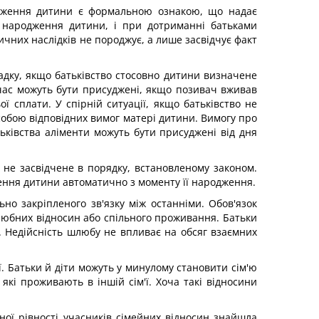
одження дитини є формальною ознакою, що надає
 народження дитини, і при дотриманні батьками
ичних наслідків не породжує, а лише засвідчує факт
дку, якщо батьківство стосовно дитини визначене
час можуть бути присуджені, якщо позивач вживав
ої сплати. У спірній ситуації, якщо батьківство не
обою відповідних вимог матері дитини. Вимогу про
ьківства аліменти можуть бути присуджені від дня
не засвідчене в порядку, встановленому законом.
ження дитини автоматично з моменту її народження.
но закріпленого зв'язку між останніми. Обов'язок
шлюбних відносин або спільного проживання. Батьки
. Недійсність шлюбу не впливає на обсяг взаємних
ї. Батьки й діти можуть у минулому становити сім'ю
 які проживають в іншій сім'ї. Хоча такі відносини
ої рівності учасників сімейних відносин знайшла