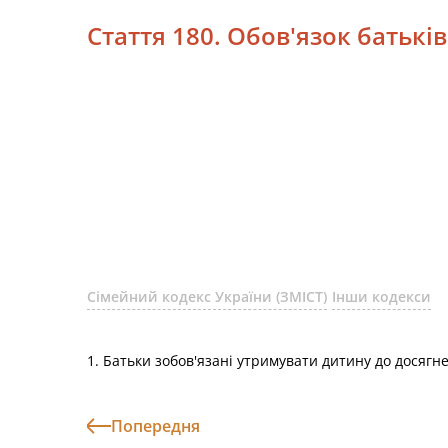
Стаття 180. Обов'язок батькі
Сімейний кодекс України (ЗМІСТ)
Інши кодекси
1. Батьки зобов'язані утримувати дитину до досягн
Попередня