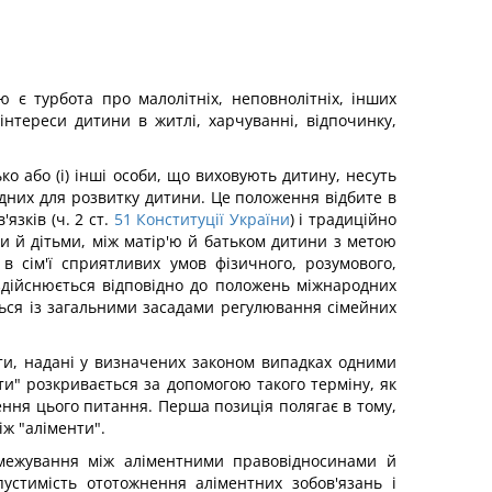
ю є турбота про малолітніх, неповнолітніх, інших
інтереси дитини в житлі, харчуванні, відпочинку,
ко або (і) інші особи, що виховують дитину, несуть
ідних для розвитку дитини. Це положення відбите в
зків (ч. 2 ст.
51
Конституції України
) і традиційно
 й дітьми, між матір'ю й батьком дитини з метою
 сім'ї сприятливих умов фізичного, розумового,
здійснюється відповідно до положень міжнародних
ється із загальними засадами регулювання сімейних
шти, надані у визначених законом випадках одними
и" розкривається за допомогою такого терміну, як
ення цього питання. Перша позиція полягає в тому,
іж "аліменти".
озмежування між аліментними правовідносинами й
стимість ототожнення аліментних зобов'язань і