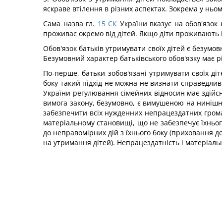
яскраве втілення в різних аспектах. Зокрема у ньо
Сама назва гл.
15
СК
України вказує на обов'язок 
проживає окремо від дітей. Якщо діти проживають і
Обов'язок батьків утримувати своїх дітей є безумо
Безумовний характер батьківського обов'язку має рі
По-перше, батьки зобов'язані утримувати своїх ді
боку такий підхід не можна не визнати справедливи
України регулювання сімейних відносин має здійсн
вимога закону, безумовно, є вимушеною на нинішн
забезпечити всіх нужденних непрацездатних гром
матеріальному становищі, що не забезпечує їхньог
до неправомірних дій з їхнього боку (приховання д
на утримання дітей). Непрацездатність і матеріаль