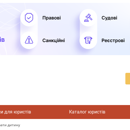
си для юристів
Каталог юристів
увати дитину