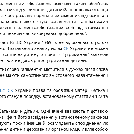
іментним обов'язком, оскільки такий обов'язок
о з них від утримання дитини)2. Інші вважають, що
з часу розладу нормальних сімейних відносин, а з
 користь якої стягуються аліменти, та її батьками
илення аліментозобов'язаних осіб від утримання
 й певний час виконувався добровільно".
 часу КпШС України 1969 р. не відрізнявся строгою
о. З загального аналізу норм
СК
України не можна
я коштів на дитину, а поняття "утримання" включає
нтів, а не договір про утримання дитини.
ти) слово "аліменти" міститься в дужках після слова
 не мають самостійного змістовного навантаження і
121
СК
України права та обов'язки матері, батька і
го стану в порядку, встановленому статтями 122 та
 батьками й дітьми. Одні вчені вважають підставою
и) і факт його засвідчення у встановленому законом
тують трохи інакше й розглядають споріднення як
дження дитини державним органом РАЦС являє собою