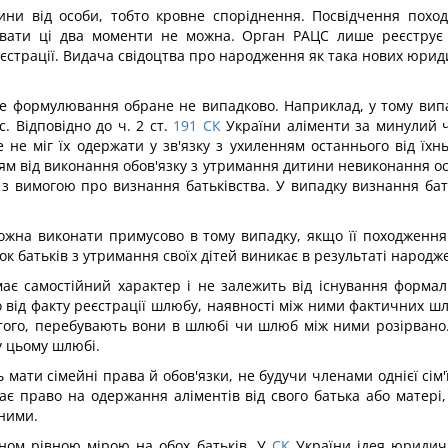
ини від особи, тобто кровне споріднення. Посвідчення пох
вати ці два моменти не можна. Орган РАЦС лише реєструє
еєстрації. Видача свідоцтва про народження як така нових юрид
е формулювання обране не випадково. Наприклад, у тому випа
 Відповідно до ч. 2 ст.
191
СК
України аліменти за минулий 
 не міг їх одержати у зв'язку з ухиленням останнього від їхнь
ям від виконання обов'язку з утримання дитини невиконання ос
з вимогою про визнання батьківства. У випадку визнання бат
ожна виконати примусово в тому випадку, якщо її походження 
ок батьків з утримання своїх дітей виникає в результаті народ
має самостійний характер і не залежить від існування формаль
о від факту реєстрації шлюбу, наявності між ними фактичних 
д того, перебувають вони в шлюбі чи шлюб між ними розірвано
у цьому шлюбі.
 мати сімейні права й обов'язки, не будучи членами однієї сім'
ає право на одержання аліментів від свого батька або матері,
йними.
оном рівною мірою на обох батьків. У
СК
України ідея юридичн