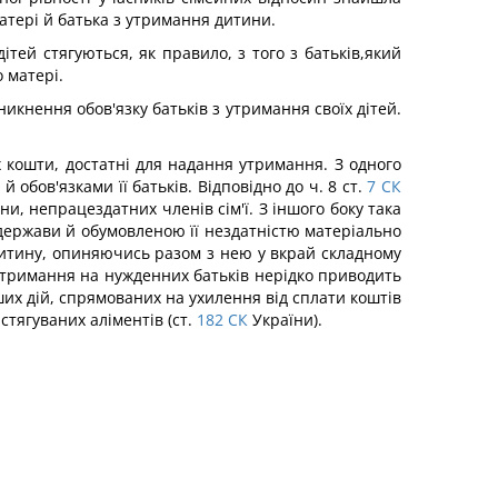
матері й батька з утримання дитини.
тей стягуються, як правило, з того з батьків,який
 матері.
икнення обов'язку батьків з утримання своїх дітей.
х кошти, достатні для надання утримання. З одного
бов'язками її батьків. Відповідно до ч. 8 ст.
7
СК
, непрацездатних членів сім'ї. З іншого боку така
держави й обумовленою її нездатністю матеріально
итину, опиняючись разом з нею у вкрай складному
 утримання на нужденних батьків нерідко приводить
ших дій, спрямованих на ухилення від сплати коштів
тягуваних аліментів (ст.
182
СК
України).