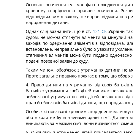
Основне значення тут має факт походження дит
кровному спорідненню правове значення. Розри
відповідних вимог закону, не вправі відмовити в р
народження дитини.
Однак слід зазначити, що в ст.
121
СК
України так
судом, не можна стягнути аліменти за минулий час.
заходів по одержання аліментів з відповідача, але
встановлене, неправильно було о уважати ухиленн
стягнення аліментів може бути подано одночасно 
подачі позовної заяви до суду.
Таким чином, обов'язок з утримання дитини не м
Проте загальне правило полягає в тому, що обов'яз
4. Право дитини на утримання від своїх батьків 
батьків з утримання своїх дітей виникає незалежн
зобов'язані утримувати своїх дітей незалежно ві
прав й обов'язків батьків і дитини, що народилася 
Особи, які пов'язані кровним спорідненням, можуть
або ніколи не бути членами однієї сім'ї. Дитина м
виникають за межами сім'ї, вони визнаються сіме
5. Обов'язок з утримання дітей покладається зак