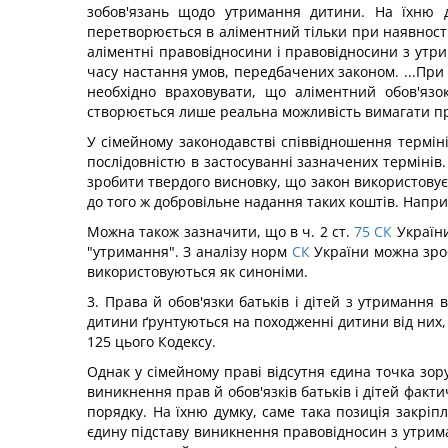
зобов'язань щодо утримання дитини. На їхню д
перетворюється в аліментний тільки при наявності
аліментні правовідносини і правовідносини з утр
часу настання умов, передбачених законом. ...При
необхідно враховувати, що аліментний обов'язо
створюється лише реальна можливість вимагати пр
У сімейному законодавстві співвідношення терміні
послідовністю в застосуванні зазначених термінів
зробити твердого висновку, що закон використовує
до того ж добровільне надання таких коштів. Наприк
Можна також зазначити, що в ч. 2 ст.
75
СК
України
"утримання". З аналізу норм
СК
України можна зроб
використовуються як синоніми.
3. Права й обов'язки батьків і дітей з утримання 
дитини ґрунтуються на походженні дитини від них,
125 цього Кодексу.
Однак у сімейному праві відсутня єдина точка зор
виникнення прав й обов'язків батьків і дітей факт
порядку. На їхню думку, саме така позиція закріпл
єдину підставу виникнення правовідносин з утрим