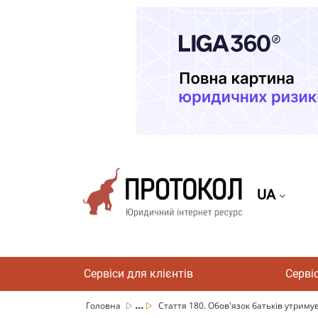
UA
Сервіси для клієнтів
Серві
...
Головна
Стаття 180. Обов'язок батьків утрим