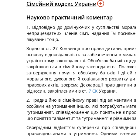
Сімейний кодекс України
Науково практичний коментар
1. Відповідно до домінуючих у суспільстві морал
непрацездатних членів сім'ї, надання їм посильн
лікуванні тощо.
Згідно зі ст. 27 Конвенції про права дитини, прий
основну відповідальність за забезпечення в межах
українському законодавстві. Обов'язок батьків щодо
закріплюється в сімейному законодавстві. Полож
затвердження почуття обов'язку батьків і діте
морального, духовного й соціального розвитку д
правових актів, зокрема Декларації прав дитини в
відносин, закріпленими в ст.
7
СК
України.
2. Традиційно в сімейному праві під аліментами 
особами на утримання інших, які потребують мате
"утримання", співвідношення цих понять не є прос
що поняття "аліменти" та "утримання" є рівними за
Своєрідним відбиттям суперечки про співвіднош
правовідносинами з утримання. Одними вченими