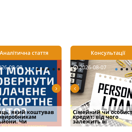
Аналітична стаття
Консультації
08-06
26-08-08
2026-08-05
2026-08-06
2026-08-07
2026-08-07
2026-07-30
уд встановив для
яць, який коштував
Чи потрібна ФОП
Документи, на яких не
Огляд практики ВС від
Сімейний чи особис
Восьмий ААС фак
одування шкоди
овиробникам
печатка у 2026 році:
проставляється
Ростислава Кравця, що
кредит: від чого
підтвердив, що 
с
ьйони. Чи
правила засто
апостиль: пер
опублі
залежить ві
може скас