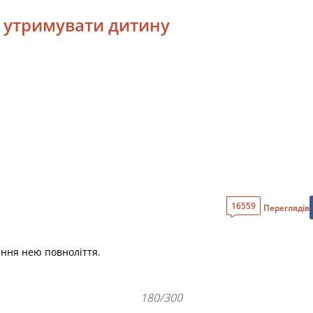
в утримувати дитину
16559
Переглядів
ення нею повноліття.
180/300