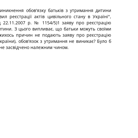
никнення обов'язку батьків з утримання дитини
вил реєстрації актів цивільного стану в Україні",
д 22.11.2007 p. № 1154/5)1 заяву про реєстрацію
итини. З цього випливає, що батьки можуть своїми
якихось причин не подають заяву про реєстрацію
країни), обов'язок з утримання не виникає? Було б
х не засвідчено належним чином.