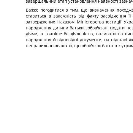
завершальний етап установлення наявності зазна
Важко погодитися з тим, що визначення походж
ставиться в залежність від факту засвідчення її 
затверджених Наказом Міністерства юстиції Укра
народження дитини батьки зобов'язані подати нев
діями, а точніше бездіяльністю, впливати на в
народження й відповідні документи, на підставі я
неправильно вважати, що обов'язок батьків з утри