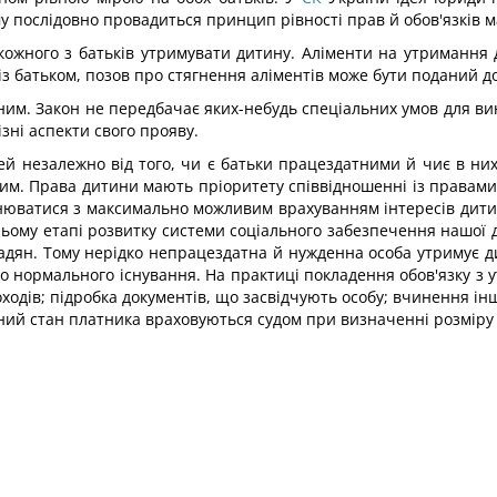
му послідовно провадиться принцип рівності прав й обов'язків 
кожного з батьків утримувати дитину. Аліменти на утримання ді
з батьком, позов про стягнення аліментів може бути поданий до
вним. Закон не передбачає яких-небудь спеціальних умов для вин
зні аспекти свого прояву.
тей незалежно від того, чи є батьки працездатними й чиє в ни
м. Права дитини мають пріоритету співвідношенні із правами й о
юватися з максимально можливим врахуванням інтересів дитини
ьому етапі розвитку системи соціального забезпечення нашої 
адян. Тому нерідко непрацездатна й нужденна особа утримує д
о нормального існування. На практиці покладення обов'язку з
оходів; підробка документів, що засвідчують особу; вчинення ін
ний стан платника враховуються судом при визначенні розміру с