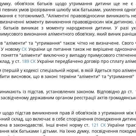
умку, обов'язок батьків щодо утримання дитини ще не є ал
 певних умов (розірвання шлюбу між батьками, ухилення одног
имання є тотожними3. "Аліментні правовідносини виникають не 
 визначенні моменту виникнення правовідносин між дитиною, на
к батьків виникає з моменту народження дитини. У разі ух
имусового виконання аліментного обов'язку, який виник раніше
в "аліменти" та "утримання" також чітко не визначене. Свого
. У новому
СК
України це питання також не вирішене однозначн
 поняття "аліменти" виключно у випадку примусового стягненн
лад, у ст.
189
СК
України передбачено договір про сплату аліме
 (першій у кодексі спеціальній нормі, в якій йдеться про алімен
ити висновок, що в законі терміни "аліменти" та "утримання"
виникають із підстав, установлених законом. Відповідно до ст.
 засвідченому державним органом реєстрації актів громадянсько
у щодо підстав виникнення прав й обов'язків з утримання між
ичний склад, що включає в себе споріднення (походження дитин
ена в законодавстві. Інші вчені норму ст.
121
СК
України трак
ання між батьками і дітьми. На їхню думку, посвідчення похо