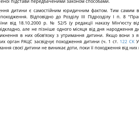
ченої підстави передбаченими законом способами.
ення дитини є самостійним юридичним фактом. Тим самим ви
походження. Відповідно до Розділу III Підрозділу І п. 8 "Пра
їни від 18.10.2000 р. № 52/5 (у редакції наказу Мін'юсту ві
ідкладно, але не пізніше одного місяця від дня народження д
иникнення в них обов'язку з утримання дитини. Якщо вони з 
ких орган РАЦС засвідчує походження дитини (ч. 1 ст.
122
СК
У
мання своєї дитини не виникає доти, поки її походження від ни