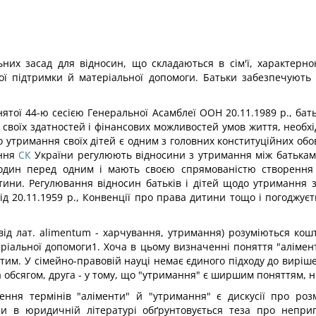
ьних засад для відносин, що складаються в сім'ї, характерно
ої підтримки й матеріальної допомоги. Батьки забезпечують 
нятої 44-ю сесією Генеральної Асамблеї ООН 20.11.1989 p., бать
 своїх здатностей і фінансових можливостей умов життя, необх
 утримання своїх дітей є одним з головних конституційних обов'я
ення
СК
України регулюють відносини з утримання між батьками
й один перед одним і мають своєю спрямованістю створення в
итини. Регулювання відносин батьків і дітей щодо утримання 
ід 20.11.1959 р., Конвенції про права дитини тощо і погоджу
(від лат. alimentum - харчування, утримання) розуміються ко
ріальної допомоги1. Хоча в цьому визначенні поняття "алімент
тим. У сімейно-правовій науці немає єдиного підходу до виріш
 обсягом, друга - у тому, що "утримання" є ширшим поняттям, н
ення термінів "аліменти" й "утримання" є дискусії про р
 в юридичній літературі обґрунтовується теза про неприпу