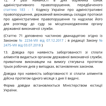
12. У разі наявності в діях боржника ознак
адміністративного правопорушення, передбаченого
статтею 183
- 1
Кодексу України про адміністративні
правопорушення, державний виконавець складає протокол
про адміністративне правопорушення та надсилає його
для розгляду до суду за місцезнаходженням органу
державної виконавчої служби.
{Статтю 71 доповнено частиною дванадцятою згідно із
Законом
№ 2234-VIII від 07.12.2017
; в редакції Закону
№
2475-VIII від 03.07.2018
}
13. Довідка про наявність заборгованості зі сплати
аліментів видається органом державної виконавчої служби,
приватним виконавцем на вимогу стягувача протягом
трьох робочих днів у випадках, встановлених законом.
Довідка про наявність заборгованості зі сплати аліментів
дійсна протягом одного місяця з дня її видачі.
Форма довідки встановлюється Міністерством юстиції
України.