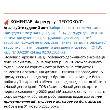
КОМЕНТАР від ресурсу "ПРОТОКОЛ":
Аналізуйте судовий акт:
Заборгованість за аліментами,
присудженими у частці від заробітку (доходу), для платника
з яким призупинено дію трудового договору, і який
заробітку (доходу) не отримував - визначається із середньої
заробітної плати працівника для даної місцевості. (ОП ВС
КЦС №133/2281/24 від 02.03.2026 р.)
Чоловік скаржився на дії головного державного виконавця,
пояснюючи тим, що на підставі рішення міськрайонного
суду з нього на користь матері його сина стягуються
аліменти на утримання дитини. Стягнення проводилось у
примусовому порядку через бухгалтерію за місцем його
роботи у Товаристві з обмеженою відповідальністю «Газета
«Новий день» (далі - ТОВ «Газета «Новий день»), проте
через оголошення у 2022 році військового стану, наявність
форс-мажорних обставин роботодавець видав
наказ про
призупинення дії трудового договору за його місцем
роботи
від 01 лютого 2023 року.