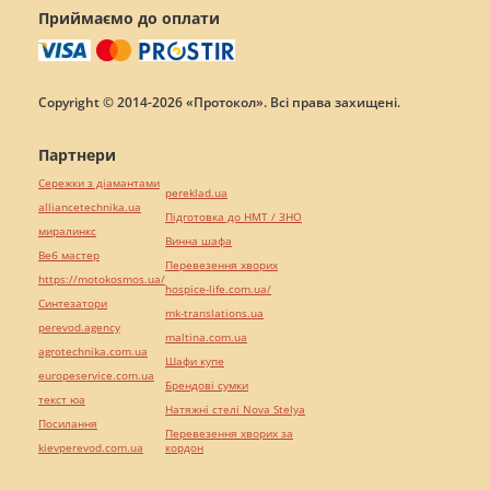
Приймаємо до оплати
Copyright © 2014-2026 «Протокол». Всі права захищені.
Партнери
Сережки з діамантами
pereklad.ua
alliancetechnika.ua
Підготовка до НМТ / ЗНО
миралинкс
Винна шафа
Веб мастер
Перевезення хворих
https://motokosmos.ua/
hospice-life.com.ua/
Синтезатори
mk-translations.ua
perevod.agency
maltina.com.ua
agrotechnika.com.ua
Шафи купе
europeservice.com.ua
Брендові сумки
текст юа
Натяжні стелі Nova Stelya
Посилання
Перевезення хворих за
kievperevod.com.ua
кордон