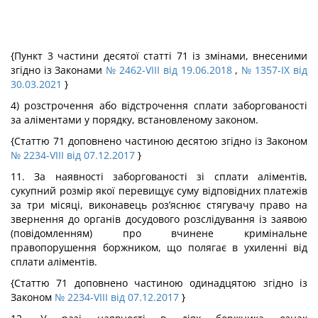
{Пункт 3 частини десятої статті 71 із змінами, внесеними
згідно із Законами
№ 2462-VIII від 19.06.2018
,
№ 1357-IX від
30.03.2021
}
4) розстрочення або відстрочення сплати заборгованості
за аліментами у порядку, встановленому законом.
{Статтю 71 доповнено частиною десятою згідно із Законом
№ 2234-VIII від 07.12.2017
}
11. За наявності заборгованості зі сплати аліментів,
сукупний розмір якої перевищує суму відповідних платежів
за три місяці, виконавець роз’яснює стягувачу право на
звернення до органів досудового розслідування із заявою
(повідомленням) про вчинене кримінальне
правопорушення боржником, що полягає в ухиленні від
сплати аліментів.
{Статтю 71 доповнено частиною одинадцятою згідно із
Законом
№ 2234-VIII від 07.12.2017
}