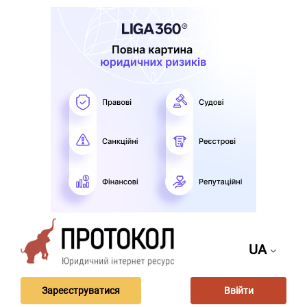
UA
Зареєструватися
Ввійти