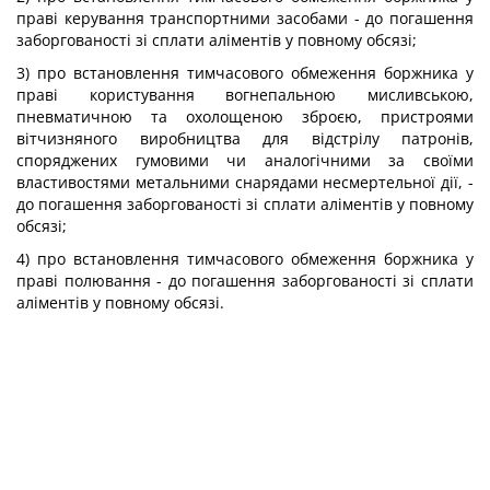
праві керування транспортними засобами - до погашення
заборгованості зі сплати аліментів у повному обсязі;
3) про встановлення тимчасового обмеження боржника у
праві користування вогнепальною мисливською,
пневматичною та охолощеною зброєю, пристроями
вітчизняного виробництва для відстрілу патронів,
споряджених гумовими чи аналогічними за своїми
властивостями метальними снарядами несмертельної дії, -
до погашення заборгованості зі сплати аліментів у повному
обсязі;
4) про встановлення тимчасового обмеження боржника у
праві полювання - до погашення заборгованості зі сплати
аліментів у повному обсязі.