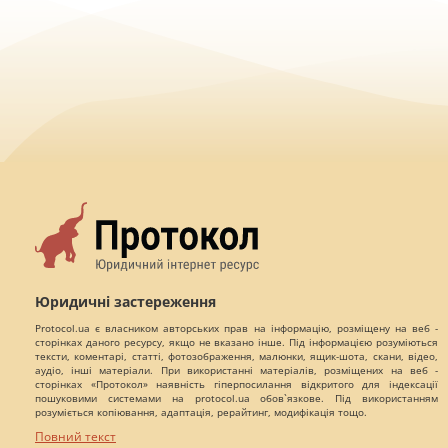
Юридичні застереження
Protocol.ua є власником авторських прав на інформацію, розміщену на веб -
сторінках даного ресурсу, якщо не вказано інше. Під інформацією розуміються
тексти, коментарі, статті, фотозображення, малюнки, ящик-шота, скани, відео,
аудіо, інші матеріали. При використанні матеріалів, розміщених на веб -
сторінках «Протокол» наявність гіперпосилання відкритого для індексації
пошуковими системами на protocol.ua обов`язкове. Під використанням
розуміється копіювання, адаптація, рерайтинг, модифікація тощо.
Повний текст