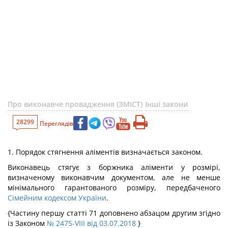
Про виконавче провадження (ЗМІСТ)
Інші закони
28299
Переглядів
1. Порядок стягнення аліментів визначається законом.
Виконавець стягує з боржника аліменти у розмірі,
визначеному виконавчим документом, але не менше
мінімального гарантованого розміру, передбаченого
Сімейним кодексом України
.
{Частину першу статті 71 доповнено абзацом другим згідно
із Законом
№ 2475-VIII від 03.07.2018
}