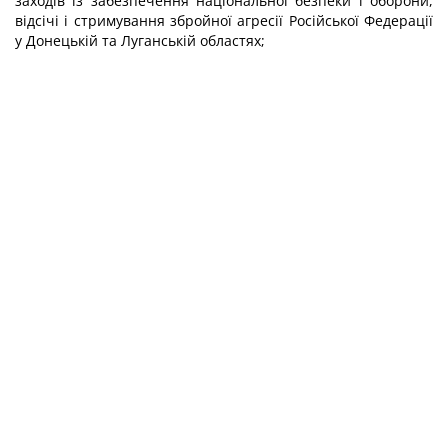
заходів із забезпечення національної безпеки і оборони,
відсічі і стримування збройної агресії Російської Федерації
у Донецькій та Луганській областях;