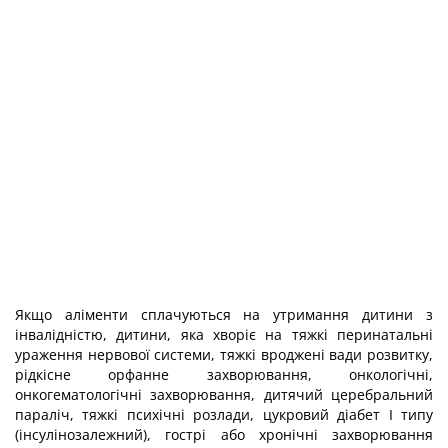
Якщо аліменти сплачуються на утримання дитини з
інвалідністю, дитини, яка хворіє на тяжкі перинатальні
ураження нервової системи, тяжкі вроджені вади розвитку,
рідкісне орфанне захворювання, онкологічні,
онкогематологічні захворювання, дитячий церебральний
параліч, тяжкі психічні розлади, цукровий діабет I типу
(інсулінозалежний), гострі або хронічні захворювання