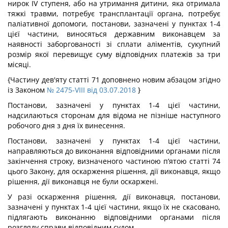
нирок IV ступеня, або на утримання дитини, яка отримала
тяжкі травми, потребує трансплантації органа, потребує
паліативної допомоги, постанови, зазначені у пунктах 1-4
цієї частини, виносяться державним виконавцем за
наявності заборгованості зі сплати аліментів, сукупний
розмір якої перевищує суму відповідних платежів за три
місяці.
{Частину дев'яту статті 71 доповнено новим абзацом згідно
із Законом
№ 2475-VIII від 03.07.2018
}
Постанови, зазначені у пунктах 1-4 цієї частини,
надсилаються сторонам для відома не пізніше наступного
робочого дня з дня їх винесення.
Постанови, зазначені у пунктах 1-4 цієї частини,
направляються до виконання відповідними органами після
закінчення строку, визначеного частиною п’ятою статті 74
цього Закону, для оскарження рішення, дії виконавця, якщо
рішення, дії виконавця не були оскаржені.
У разі оскарження рішення, дії виконавця, постанови,
зазначені у пунктах 1-4 цієї частини, якщо їх не скасовано,
підлягають виконанню відповідними органами після
розгляду справи відповідним судом.