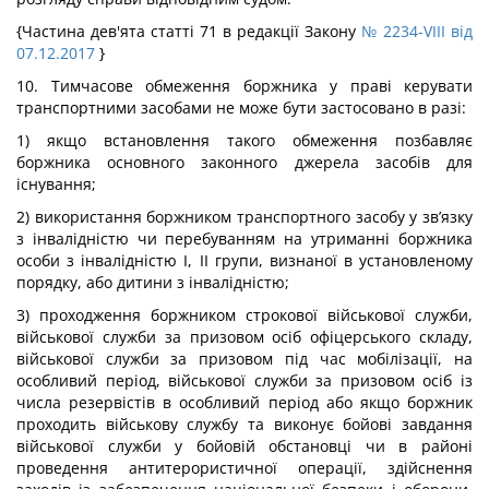
{Частина дев'ята статті 71 в редакції Закону
№ 2234-VIII від
07.12.2017
}
10. Тимчасове обмеження боржника у праві керувати
транспортними засобами не може бути застосовано в разі:
1) якщо встановлення такого обмеження позбавляє
боржника основного законного джерела засобів для
існування;
2) використання боржником транспортного засобу у зв’язку
з інвалідністю чи перебуванням на утриманні боржника
особи з інвалідністю I, II групи, визнаної в установленому
порядку, або дитини з інвалідністю;
3) проходження боржником строкової військової служби,
військової служби за призовом осіб офіцерського складу,
військової служби за призовом під час мобілізації, на
особливий період, військової служби за призовом осіб із
числа резервістів в особливий період або якщо боржник
проходить військову службу та виконує бойові завдання
військової служби у бойовій обстановці чи в районі
проведення антитерористичної операції, здійснення