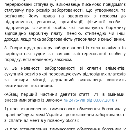
перераховані стягувачу, виконавець письмово повідомляє
стягувачу про розмір заборгованості, що утворилася, та
роз’яснює йому права на звернення з позовом до
підприємства, установи, організації, фізичної особи -
підприємця, фізичної особи, які виплачують боржнику
відповідно заробітну плату, пенсію, стипендію чи інші
доходи, якщо така заборгованість утворилася з їхньої вини.
8. Спори щодо розміру заборгованості із сплати аліментів
вирішуються судом за заявою заінтересованої особи у
порядку, встановленому законом.
9. За наявності заборгованості зі сплати аліментів,
сукупний розмір якої перевищує суму відповідних платежів
за чотири місяці, державний виконавець виносить
вмотивовані постанови:
{Абзац перший частини дев'ятої статті 71 із змінами,
внесеними згідно із Законом
№ 2475-VIII від 03.07.2018
}
1) про встановлення тимчасового обмеження боржника у
праві виїзду за межі України - до погашення заборгованості
зі сплати аліментів у повному обсязі;
2) про встановлення тимчасового обмеження боржника у