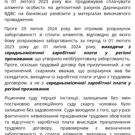
Із 01 лютого 2023 року він продовжував сплачувати
аліменти особисто на депозитний рахунок Дарницького
ВДВС на банківські реквізити у матеріалах виконавчого
провадження.
Проте 29 липня 2024 року він отримав розрахунок
заборгованості зі сплати аліментів, відповідно до якого
йому розраховано заборгованість за період із 01 лютого
2023 року до 01 липня 2024 року,
виходячи з
середньомісячної заробітної плати у регіоні
проживання
, що утворило необґрунтовану заборгованість.
Проте, оскільки трудовий договір був призупинений, а не
припинений, скаржник вважав, що розрахунок мав би
складатися, виходячи із заробітної плати згідно з трудовим
договором, а не з
середньомісячної заробітної плати у
регіоні проживання
.
Рішенням суду першої інстанції, залишеним без змін
постановою апеляційного суду скаргу чоловіка було
залишено без задоволення. Суди виходили з того, що у разі
фактичного невиконання працівником трудових обов`язків
та відсутності заробітної плати внаслідок призупинення
трудового договору, правомірним є визначення
заборгованості зі сплати аліментів, виходячи з розміру