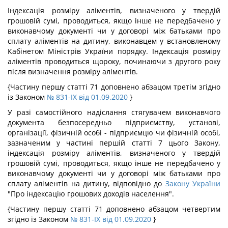
Індексація розміру аліментів, визначеного у твердій
грошовій сумі, проводиться, якщо інше не передбачено у
виконавчому документі чи у договорі між батьками про
сплату аліментів на дитину, виконавцем у встановленому
Кабінетом Міністрів України порядку. Індексація розміру
аліментів проводиться щороку, починаючи з другого року
після визначення розміру аліментів.
{Частину першу статті 71 доповнено абзацом третім згідно
із Законом
№ 831-IX від 01.09.2020
}
У разі самостійного надіслання стягувачем виконавчого
документа безпосередньо підприємству, установі,
організації, фізичній особі - підприємцю чи фізичній особі,
зазначеним у частині першій статті 7 цього Закону,
індексація розміру аліментів, визначеного у твердій
грошовій сумі, проводиться, якщо інше не передбачено у
виконавчому документі чи у договорі між батьками про
сплату аліментів на дитину, відповідно до
Закону України
"Про індексацію грошових доходів населення".
{Частину першу статті 71 доповнено абзацом четвертим
згідно із Законом
№ 831-IX від 01.09.2020
}