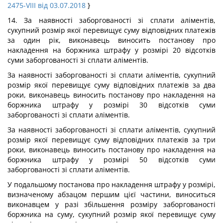
2475-VIII від 03.07.2018
}
14. За наявності заборгованості зі сплати аліментів,
сукупний розмір якої перевищує суму відповідних платежів
за один рік, виконавець виносить постанову про
накладення на боржника штрафу у розмірі 20 відсотків
суми заборгованості зі сплати аліментів.
За наявності заборгованості зі сплати аліментів, сукупний
розмір якої перевищує суму відповідних платежів за два
роки, виконавець виносить постанову про накладення на
боржника штрафу у розмірі 30 відсотків суми
заборгованості зі сплати аліментів.
За наявності заборгованості зі сплати аліментів, сукупний
розмір якої перевищує суму відповідних платежів за три
роки, виконавець виносить постанову про накладення на
боржника штрафу у розмірі 50 відсотків суми
заборгованості зі сплати аліментів.
У подальшому постанова про накладення штрафу у розмірі,
визначеному абзацом першим цієї частини, виноситься
виконавцем у разі збільшення розміру заборгованості
боржника на суму, сукупний розмір якої перевищує суму