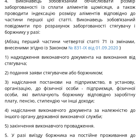
4. Виконавець зобов’язаний обчислювати розмір
заборгованості із сплати аліментів щомісяця, а також
проводити індексацію розміру аліментів відповідно до
частини першої цієї статті. Виконавець зобов’язаний
повідомити про розрахунок заборгованості стягувачу і
боржнику у разі:
{Абзац перший частини четвертої статті 71 із змінами,
внесеними згідно із Законом
№ 831-IX від 01.09.2020
}
1) надходження виконавчого документа на виконання від
стягувача;
2) подання заяви стягувачем або боржником;
3) надіслання постанови на підприємство, в установу,
організацію, до фізичної особи - підприємця, фізичної
особи, які виплачують боржнику відповідно заробітну
плату, пенсію, стипендію чи інші доходи;
4) надіслання виконавчого документа за належністю до
іншого органу державної виконавчої служби;
5) закінчення виконавчого провадження.
5. У разі виїзду боржника на постійне проживання до