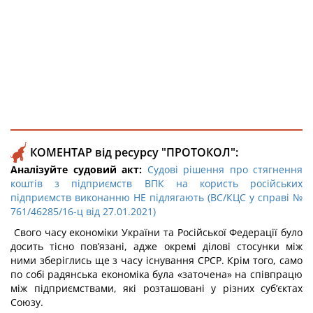
КОМЕНТАР від ресурсу "ПРОТОКОЛ":
Аналізуйте судовий акт:
Судові рішення про стягнення
коштів з підприємств ВПК на користь російських
підприємств виконанню НЕ підлягають (ВС/КЦС у справі №
761/46285/16-ц від 27.01.2021)
Свого часу економіки України та Російської Федерації було
досить тісно пов’язані, адже окремі ділові стосунки між
ними зберіглись ще з часу існування СРСР. Крім того, само
по собі радянська економіка була «заточена» на співпрацю
між підприємствами, які розташовані у різних суб’єктах
Союзу.