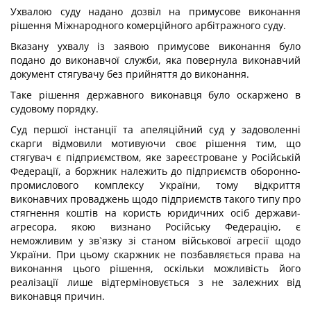
Ухвалою суду надано дозвіл на примусове виконання
рішення Міжнародного комерційного арбітражного суду.
Вказану ухвалу із заявою примусове виконання було
подано до виконавчої служби, яка повернула виконавчий
документ стягувачу без прийняття до виконання.
Таке рішення державного виконавця було оскаржено в
судовому порядку.
Суд першої інстанції та апеляційний суд у задоволенні
скарги відмовили мотивуючи своє рішення тим, що
стягувач є підприємством, яке зареєстроване у Російській
Федерації, а боржник належить до підприємств оборонно-
промислового комплексу України, тому відкриття
виконавчих проваджень щодо підприємств такого типу про
стягнення коштів на користь юридичних осіб держави-
агресора, якою визнано Російську Федерацію, є
неможливим у зв`язку зі станом військової агресії щодо
України. При цьому скаржник не позбавляється права на
виконання цього рішення, оскільки можливість його
реалізації лише відтерміновується з не залежних від
виконавця причин.