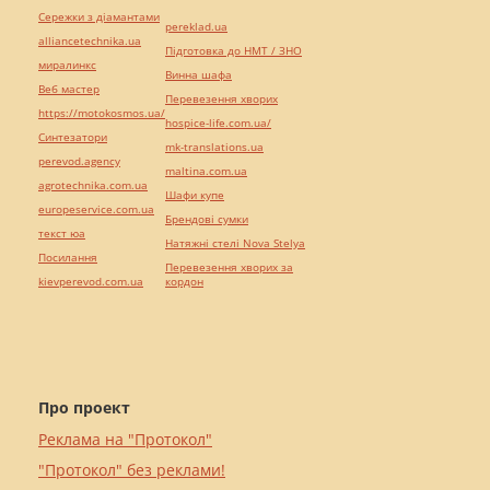
Сережки з діамантами
pereklad.ua
alliancetechnika.ua
Підготовка до НМТ / ЗНО
миралинкс
Винна шафа
Веб мастер
Перевезення хворих
https://motokosmos.ua/
hospice-life.com.ua/
Синтезатори
mk-translations.ua
perevod.agency
maltina.com.ua
agrotechnika.com.ua
Шафи купе
europeservice.com.ua
Брендові сумки
текст юа
Натяжні стелі Nova Stelya
Посилання
Перевезення хворих за
kievperevod.com.ua
кордон
Про проект
Реклама на "Протокол"
"Протокол" без реклами!