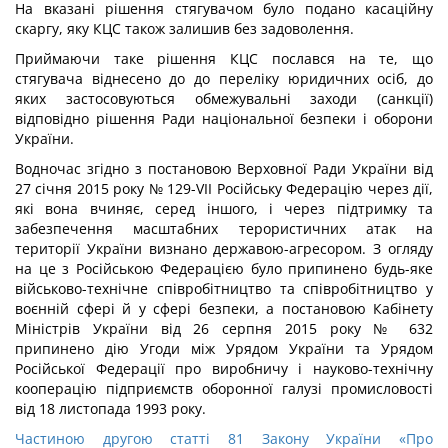
На вказані рішення стягувачом було подано касаційну
скаргу, яку КЦС також залишив без задоволення.
Приймаючи таке рішення КЦС послався на те, що
стягувача віднесено до до переліку юридичних осіб, до
яких застосовуються обмежувальні заходи (санкції)
відповідно рішення Ради національної безпеки і оборони
України.
Водночас згідно з постановою Верховної Ради України від
27 січня 2015 року № 129-VII Російську Федерацію через дії,
які вона вчиняє, серед іншого, і через підтримку та
забезпечення масштабних терористичних атак на
території України визнано державою-агресором. З огляду
на це з Російською Федерацією було припинено будь-яке
військово-технічне співробітництво та співробітництво у
воєнній сфері й у сфері безпеки, а постановою Кабінету
Міністрів України від 26 серпня 2015 року № 632
припинено дію Угоди між Урядом України та Урядом
Російської Федерації про виробничу і науково-технічну
кооперацію підприємств оборонної галузі промисловості
від 18 листопада 1993 року.
Частиною другою статті 81 Закону України «Про