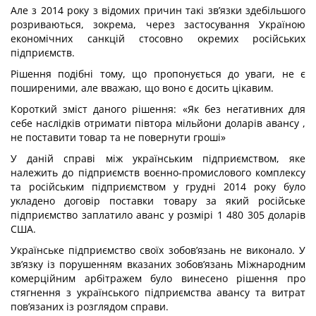
Але з 2014 року з відомих причин такі зв’язки здебільшого
розриваються, зокрема, через застосування Україною
економічних санкцій стосовно окремих російських
підприємств.
Рішення подібні тому, що пропонується до уваги, не є
поширеними, але вважаю, що воно є досить цікавим.
Короткий зміст даного рішення: «Як без негативних для
себе наслідків отримати півтора мільйони доларів авансу ,
не поставити товар та не повернути гроші»
У даній справі між українським підприємством, яке
належить до підприємств воєнно-промислового комплексу
та російським підприємством у грудні 2014 року було
укладено договір поставки товару за який російське
підприємство заплатило аванс у розмірі 1 480 305 доларів
США.
Українське підприємство своїх зобов’язань не виконало. У
зв’язку із порушенням вказаних зобов’язань Міжнародним
комерційним арбітражем було винесено рішення про
стягнення з українського підприємства авансу та витрат
пов’язаних із розглядом справи.