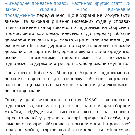
міжнародне приватне право»
,
частиною другою статті 78
Закону України «Про виконавче
провадження»
передбачено, що в Україні не можуть бути
визнані та виконані рішення іноземних судів у справах
щодо стягнення заборгованості з підприємства оборонно-
промислового комплексу, внесеного до переліку об`єктів
державної власності, що мають стратегічне значення для
економіки і безпеки держави, на користь юридичної особи
держави-агресора та/або держави-окупанта або юридичної
особи з іноземними інвестиціями чи іноземного
підприємства держави-агресора та/або держави-окупанта.
Постановою Кабінету Міністрів України підприємство-
боржник віднесено до переліку об`єктів державної
власності, що мають стратегічне значення для економіки і
безпеки держави.
Отже, у разі виконання рішення МКАС з державного
підприємства, яке має стратегічне значення для оборони
України, відбудеться стягнення коштів на користь
зареєстрованої у державі-агресорі юридичної особи, що
замовляє товари військового призначення і права якої
щодо її майна, торговельної активності та фінансових