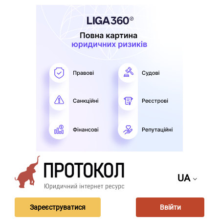
UA
Зареєструватися
Ввійти