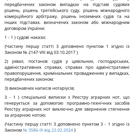
передбачених законом випадках на підставі судових
рішень, рішень третейського суду, рішень міжнародного
комерційного арбітражу, рішень іноземних судів та на
інших підставах, визначених законом або міжнародним
договором України;
1 - 1 ) судові накази;
{Частину першу статті 3 доповнено пунктом 1 згідно із
Законом № 2147-VIII від 03.10.2017 }
2) ухвал, постанов судів у цивільних, господарських,
адміністративних справах, справах про адміністративні
правопорушення, кримінальних провадженнях у випадках,
передбачених законом;
3) виконавчих написів нотаріусів;
3 - 1 ) спеціальної виписки з Реєстру аграрних нот, що
генерується за допомогою програмно-технічних засобів
Реєстру аграрних нот виключно для звернення стягнення
за аграрною нотою;
{Частину першу статті 3 доповнено пунктом 3 - 1 згідно із
Законом
№ 3586-IX від 22.02.2024
}