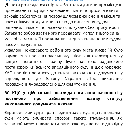
Допоки розглядався спір між батьками дитини про місце її
проживання і порядок виховання, мати попросила вжити
заходів забезпечення позову шляхом визначення місця та
часу спілкування дитини, з нею до винесення судом
рішення, шляхом щотижневих спілкувань без присутності
батька та зобов`язати його передавати малолітнього сина
матері за місцем її проживання згідно з визначеним судом
часом спілкування.
Ухвалою Печерського районного суду міста Києва їй було
відмовлено, проте в подальшому- після кількох оскаржень у
вищих інстанціях - заяву було частково задоволено
постановою Київського апеляційного суду. Іншою ухвалою,
КАС привів постанову до вимог виконавчого документа у
відповідність до Закону України «Про виконавче
провадження» задоволено шляхом уточнення.
ВС КЦС у цій справі розглядав питання наявності у
постанови про забезпечення позову статусу
виконавчого документа, вказав:
Європейський суд з прав людини зауважує, що національні
суди мають вибирати способи такого тлумачення, які
зазвичай можуть включати акти законодавства, відповідну