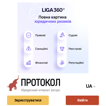
UA
Зареєструватися
Ввійти