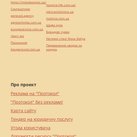
https://motokosmos.ua/
hospice-life.com.ua/
Синтезатори
mk-translations.ua
perevod.agency
maltina.com.ua
agrotechnika.com.ua
Шафи купе
europeservice.com.ua
Брендові сумки
текст юа
Натяжні стелі Nova Stelya
Посилання
Перевезення хворих за
kievperevod.com.ua
кордон
Про проект
Реклама на "Протокол"
"Протокол" без реклами!
Карта сайту
Тендер на юридичну послугу
Угода користувача
Допомогти ресурсу "Протокол"