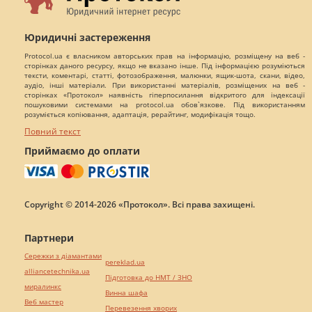
Юридичні застереження
Protocol.ua є власником авторських прав на інформацію, розміщену на веб -
сторінках даного ресурсу, якщо не вказано інше. Під інформацією розуміються
тексти, коментарі, статті, фотозображення, малюнки, ящик-шота, скани, відео,
аудіо, інші матеріали. При використанні матеріалів, розміщених на веб -
сторінках «Протокол» наявність гіперпосилання відкритого для індексації
пошуковими системами на protocol.ua обов`язкове. Під використанням
розуміється копіювання, адаптація, рерайтинг, модифікація тощо.
Повний текст
Приймаємо до оплати
Copyright © 2014-2026 «Протокол». Всі права захищені.
Партнери
Сережки з діамантами
pereklad.ua
alliancetechnika.ua
Підготовка до НМТ / ЗНО
миралинкс
Винна шафа
Веб мастер
Перевезення хворих