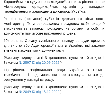
Європейського суду з прав людини", а також рішень інших
міжнародних юрисдикційних органів у випадках,
передбачених міжнародним договором України;
9) рішень (постанов) суб’єктів державного фінансового
моніторингу (їх уповноважених посадових осіб), якщо їх
виконання за законом покладено на органи та осіб, які
здійснюють примусове виконання рішень;
10) рішень Органу суспільного нагляду за аудиторською
діяльністю або Аудиторської палати України, які законом
визнані виконавчими документами;
{Частину першу статті 3 доповнено пунктом 10 згідно із
Законом
№ 2597-IX від 20.09.2022
}
11) рішень Національної ради України з питань
телебачення і радіомовлення про застосування заходів
реагування у вигляді штрафу.
{Частину першу статті 3 доповнено пунктом 11 згідно із
Законом
№ 2849-IX від 13.12.2022
}