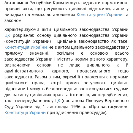
Автономної Республіки Крим можуть видавати нормативно-
правові акти, що регулюють цивільні відносини, лише у
випадках і в межах, встановлених
Конституцією України
та
законом.
Характеризуючи акти цивільного законодавства України
ЦК
розрізняє: основу цивільного законодавства України
(Конституція України) і цивільне законодавство як таке.
Конституція України
не є актом цивільного законодавства у
прямому значенні, оскільки є основою всього
законодавства України і містить норми різного характеру,
визначаючи основи не лише цивільного, а й
адміністративного, карного, процесуального тощо
законодавств. Разом з тим, окремі її положення є нормами
цивільного права, котрі прямо регулюють цивільні
відносини і можуть безпосередньо застосовуватися судами
для захисту цивільних прав та інтересів, як передбачених,
так і непередбачених у
ЦК
(постанова Пленуму Верховного
Суду України від 1 листопада 1996 р. «Про застосування
Конституції України
при здійсненні правосуддя»).