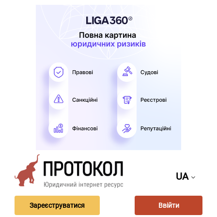
UA
Зареєструватися
Ввійти