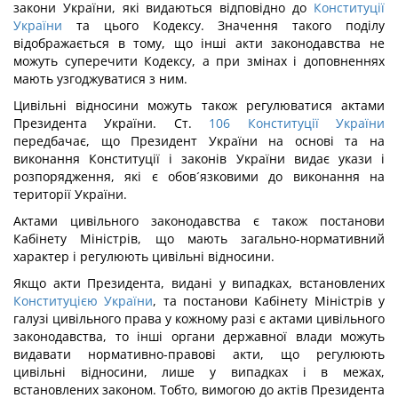
закони України, які видаються відповідно до
Конституції
України
та цього Кодексу. Значення такого поділу
відображається в тому, що інші акти законодавства не
можуть суперечити Кодексу, а при змінах і доповненнях
мають узгоджуватися з ним.
Цивільні відносини можуть також регулюватися актами
Президента України. Ст.
106
Конституції України
передбачає, що Президент України на основі та на
виконання Конституції і законів України видає укази і
розпорядження, які є обов´язковими до виконання на
території України.
Актами цивільного законодавства є також постанови
Кабінету Міністрів, що мають загально-нормативний
характер і регулюють цивільні відносини.
Якщо акти Президента, видані у випадках, встановлених
Конституцією України
, та постанови Кабінету Міністрів у
галузі цивільного права у кожному разі є актами цивільного
законодавства, то інші органи державної влади можуть
видавати нормативно-правові акти, що регулюють
цивільні відносини, лише у випадках і в межах,
встановлених законом. Тобто, вимогою до актів Президента