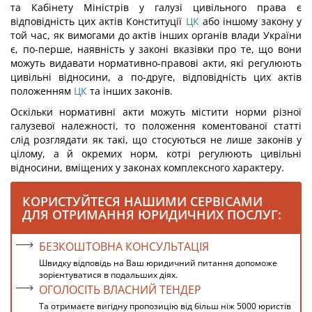
та Кабінету Міністрів у галузі цивільного права є
відповідність цих актів Конституції
ЦК
або іншому закону у
той час, як вимогами до актів інших органів влади України
є, по-перше, наявність у законі вказівки про те, що вони
можуть видавати нормативно-правові акти, які регулюють
цивільні відносини, а по-друге, відповідність цих актів
положенням
ЦК
та інших законів.
Оскільки нормативні акти можуть містити норми різної
галузевої належності, то положення коментованої статті
слід розглядати як такі, що стосуються не лише законів у
цілому, а й окремих норм, котрі регулюють цивільні
відносини, вміщених у законах комплексного характеру.
КОРИСТУЙТЕСЯ НАШИМИ СЕРВІСАМИ
ДЛЯ ОТРИМАННЯ ЮРИДИЧНИХ ПОСЛУГ:
БЕЗКОШТОВНА КОНСУЛЬТАЦІЯ
Швидку відповідь на Ваш юридичний питання допоможе
зорієнтуватися в подальших діях.
ОГОЛОСІТЬ ВЛАСНИЙ ТЕНДЕР
Та отримаєте вигідну пропозицію від більш ніж 5000 юристів