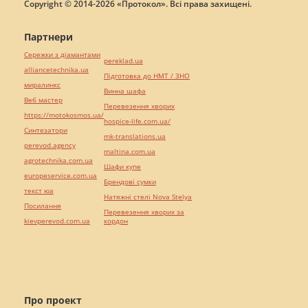
Copyright © 2014-2026 «Протокол». Всі права захищені.
Партнери
Сережки з діамантами
pereklad.ua
alliancetechnika.ua
Підготовка до НМТ / ЗНО
миралинкс
Винна шафа
Веб мастер
Перевезення хворих
https://motokosmos.ua/
hospice-life.com.ua/
Синтезатори
mk-translations.ua
perevod.agency
maltina.com.ua
agrotechnika.com.ua
Шафи купе
europeservice.com.ua
Брендові сумки
текст юа
Натяжні стелі Nova Stelya
Посилання
Перевезення хворих за
kievperevod.com.ua
кордон
Про проект