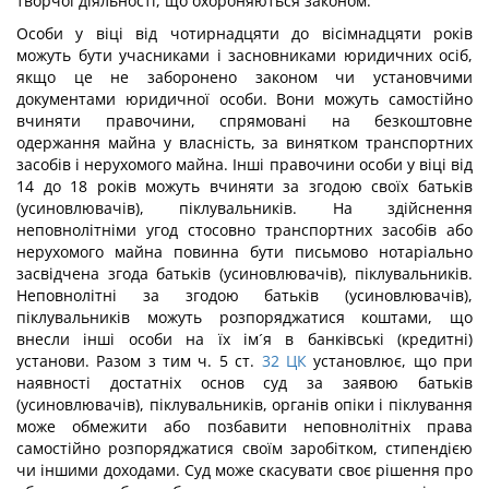
творчої діяльності, що охороняються законом.
Особи у віці від чотирнадцяти до вісімнадцяти років
можуть бути учасниками і засновниками юридичних осіб,
якщо це не заборонено законом чи установчими
документами юридичної особи. Вони можуть самостійно
вчиняти правочини, спрямовані на безкоштовне
одержання майна у власність, за винятком транспортних
засобів і нерухомого майна. Інші правочини особи у віці від
14 до 18 років можуть вчиняти за згодою своїх батьків
(усиновлювачів), піклувальників. На здійснення
неповнолітніми угод стосовно транспортних засобів або
нерухомого майна повинна бути письмово нотаріально
засвідчена згода батьків (усиновлювачів), піклувальників.
Неповнолітні за згодою батьків (усиновлювачів),
піклувальників можуть розпоряджатися коштами, що
внесли інші особи на їх ім´я в банківські (кредитні)
установи. Разом з тим ч. 5 ст.
32
ЦК
установлює, що при
наявності достатніх основ суд за заявою батьків
(усиновлювачів), піклувальників, органів опіки і піклування
може обмежити або позбавити неповнолітніх права
самостійно розпоряджатися своїм заробітком, стипендією
чи іншими доходами. Суд може скасувати своє рішення про