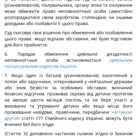
(усиновлювачів), піклувальника, органу опіки та піклування
може обмежити право неповнолітньої особи самостійно
розпоряджатися своїм заробітком, стипендією чи іншими
доходами або позбавити її цього права.
Суд скасовує своє рішення про обмеження або позбавлення
цього права, якщо відпали обставини, які були підставою
для його прийняття.
6. Порядок обмеження цивільної дієздатності
неповнолітньої особи встановлюється
Цивільним
процесуальним кодексом України
.
7. Якщо один із батьків (усиновлювачів) захоплений у
полон або заручники, інтернований у нейтральні держави
або зник безвісти за особливих обставин, визнаний
безвісно відсутнім, проживає окремо від дитини протягом
не менше шести місяців поспіль та не бере участі у
вихованні та утриманні дитини або якщо місце його
проживання невідоме, правочини, передбачені
частиною
другою
статті 177 Сімейного кодексу України, можуть бути
вчинені без його згоди.
{Статтю 32 доповнено частиною сьомою згідно із Законом