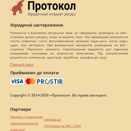
Юридичні застереження
Protocol.ua є власником авторських прав на інформацію, розміщену на веб -
сторінках даного ресурсу, якщо не вказано інше. Під інформацією розуміються
тексти, коментарі, статті, фотозображення, малюнки, ящик-шота, скани, відео,
аудіо, інші матеріали. При використанні матеріалів, розміщених на веб -
сторінках «Протокол» наявність гіперпосилання відкритого для індексації
пошуковими системами на protocol.ua обов`язкове. Під використанням
розуміється копіювання, адаптація, рерайтинг, модифікація тощо.
Повний текст
Приймаємо до оплати
Copyright © 2014-2026 «Протокол». Всі права захищені.
Партнери
Сережки з діамантами
pereklad.ua
alliancetechnika.ua
Підготовка до НМТ / ЗНО
миралинкс