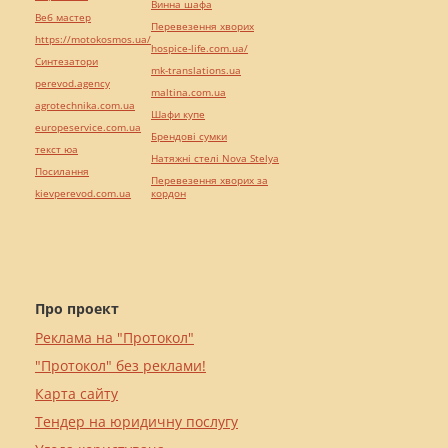
Винна шафа
Веб мастер
Перевезення хворих
https://motokosmos.ua/
hospice-life.com.ua/
Синтезатори
mk-translations.ua
perevod.agency
maltina.com.ua
agrotechnika.com.ua
Шафи купе
europeservice.com.ua
Брендові сумки
текст юа
Натяжні стелі Nova Stelya
Посилання
Перевезення хворих за
kievperevod.com.ua
кордон
Про проект
Реклама на "Протокол"
"Протокол" без реклами!
Карта сайту
Тендер на юридичну послугу