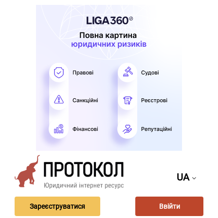
UA
Зареєструватися
Ввійти