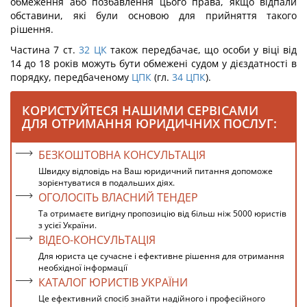
обмеження або позбавлення цього права, якщо відпали
обставини, які були основою для прийняття такого
рішення.
Частина 7 ст.
32
ЦК
також передбачає, що особи у віці від
14 до 18 років можуть бути обмежені судом у дієздатності в
порядку, передбаченому
ЦПК
(гл.
34
ЦПК
).
КОРИСТУЙТЕСЯ НАШИМИ СЕРВІСАМИ
ДЛЯ ОТРИМАННЯ ЮРИДИЧНИХ ПОСЛУГ:
БЕЗКОШТОВНА КОНСУЛЬТАЦІЯ
Швидку відповідь на Ваш юридичний питання допоможе
зорієнтуватися в подальших діях.
ОГОЛОСІТЬ ВЛАСНИЙ ТЕНДЕР
Та отримаєте вигідну пропозицію від більш ніж 5000 юристів
з усієї України.
ВІДЕО-КОНСУЛЬТАЦІЯ
Для юриста це сучасне і ефективне рішення для отримання
необхідної інформації
КАТАЛОГ ЮРИСТІВ УКРАЇНИ
Це ефективний спосіб знайти надійного і професійного