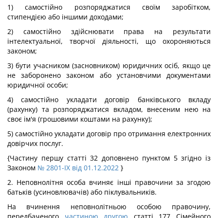
1) самостійно розпоряджатися своїм заробітком,
стипендією або іншими доходами;
2) самостійно здійснювати права на результати
інтелектуальної, творчої діяльності, що охороняються
законом;
3) бути учасником (засновником) юридичних осіб, якщо це
не заборонено законом або установчими документами
юридичної особи;
4) самостійно укладати договір банківського вкладу
(рахунку) та розпоряджатися вкладом, внесеним нею на
своє ім'я (грошовими коштами на рахунку);
5) самостійно укладати договір про отримання електронних
довірчих послуг.
{Частину першу статті 32 доповнено пунктом 5 згідно із
Законом
№ 2801-IX від 01.12.2022
}
2. Неповнолітня особа вчиняє інші правочини за згодою
батьків (усиновлювачів) або піклувальників.
На вчинення неповнолітньою особою правочину,
передбаченого
частиною другою
статті 177 Сімейного