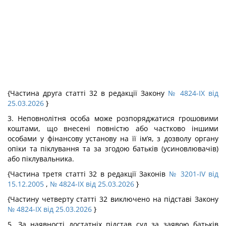
{Частина друга статті 32 в редакції Закону
№ 4824-IX від
25.03.2026
}
3. Неповнолітня особа може розпоряджатися грошовими
коштами, що внесені повністю або частково іншими
особами у фінансову установу на її ім’я, з дозволу органу
опіки та піклування та за згодою батьків (усиновлювачів)
або піклувальника.
{Частина третя статті 32 в редакції Законів
№ 3201-IV від
15.12.2005
,
№ 4824-IX від 25.03.2026
}
{Частину четверту статті 32 виключено на підставі Закону
№ 4824-IX від 25.03.2026
}
5. За наявності достатніх підстав суд за заявою батьків