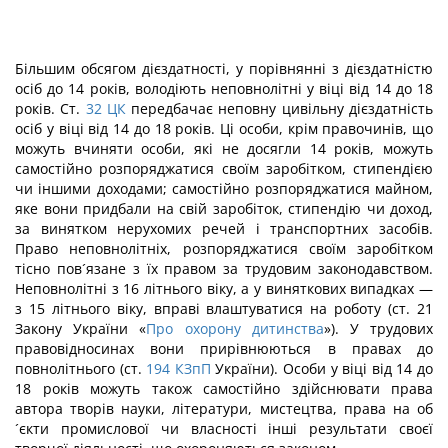
Більшим обсягом дієздатності, у порівнянні з дієздатністю
осіб до 14 років, володіють неповнолітні у віці від 14 до 18
років. Ст.
32
ЦК
передбачає неповну цивільну дієздатність
осіб у віці від 14 до 18 років. Ці особи, крім правочинів, що
можуть вчиняти особи, які не досягли 14 років, можуть
самостійно розпоряджатися своїм заробітком, стипендією
чи іншими доходами; самостійно розпоряджатися майном,
яке вони придбали на свій заробіток, стипендію чи доход,
за винятком нерухомих речей і транспортних засобів.
Право неповнолітніх, розпоряджатися своїм заробітком
тісно пов´язане з їх правом за трудовим законодавством.
Неповнолітні з 16 літнього віку, а у виняткових випадках —
з 15 літнього віку, вправі влаштуватися на роботу (ст. 21
Закону України «
Про охорону дитинства
»). У трудових
правовідносинах вони прирівнюються в правах до
повнолітнього (ст.
194
КЗпП
України). Особи у віці від 14 до
18 років можуть також самостійно здійснювати права
автора творів науки, літератури, мистецтва, права на об
´єкти промислової чи власності інші результати своєї