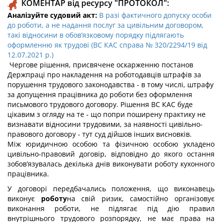
КОМЕНТАР від ресурсу "ПРОТОКОЛ":
Аналізуйте судовий акт:
В разі фактичного допуску особи
до роботи, а не надання послуг за цивільним договором,
такі відносини в обов’язковому порядку підлягають
оформленню як трудові (ВС КАС справа № 320/2294/19 від
12.07.2021 р.)
Чергове рішення, присвячене оскарженню постанов
Держпраці про накладення на роботодавців штрафів за
порушення трудового законодавства - в тому числі, штрафу
за допущення працівника до роботи без оформлення
письмового трудового договору. Рішення ВС КАС буде
цікавим з огляду на те - що попри поширену практику не
визнавати відносини трудовими, за наявності цивільно-
правового договору - тут суд дійшов інших висновків.
Між юридичною особою та фізичною особою укладено
цивільно-правовий договір, відповідно до якого остання
зобов’язувалась декілька днів виконувати роботу кухонного
працівника.
У договорі передбачались положення, що виконавець
виконує
роботу
на свій ризик, самостійно організовує
виконання роботи, не підлягає під дію правил
внутрішнього трудового розпорядку, не має права на