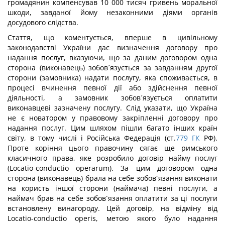
громадянин компенсував 10 000 тисяч гривень моральної
шкоди, завданої йому незаконними діями органів
досудового слідства.
Стаття, що коментується, вперше в цивільному
законодавстві України дає визначення договору про
надання послуг, вказуючи, що за даним договором одна
сторона (виконавець) зобов´язується за завданням другої
сторони (замовника) надати послугу, яка споживається, в
процесі вчинення певної дії або здійснення певної
діяльності, а замовник зобов´язується оплатити
виконавцеві зазначену послугу. Слід указати, що Україна
не є новатором у правовому закріпленні договору про
надання послуг. Цим шляхом пішли багато інших країн
світу, в тому числі і Російська Федерація (ст.
779
ГК
РФ).
Проте коріння цього правочину сягає ще римського
класичного права, яке розробило договір найму послуг
(Locatio-conductio operarum). За цим договором одна
сторона (виконавець) брала на себе зобов´язання виконати
на користь іншої сторони (наймача) певні послуги, а
наймач брав на себе зобов´язання оплатити за ці послуги
встановлену винагороду. Цей договір, на відміну від
Locatio-conductio operis, метою якого було надання