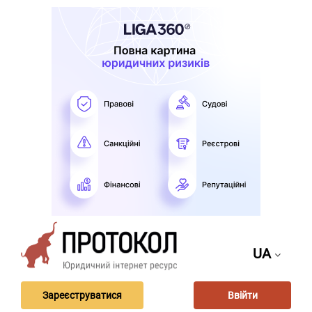
UA
Зареєструватися
Ввійти