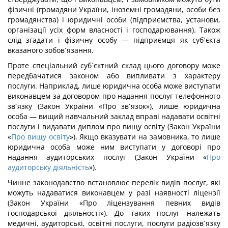
фізичні (громадяни України, іноземні громадяни, особи без
громадянства) і юридичні особи (підприємства, установи,
організації усіх форм власності і господарювання). Також
слід згадати і фізичну особу — підприємця як суб´єкта
вказаного зобов´язання.
Проте спеціальний суб´єктний склад цього договору може
передбачатися законом або випливати з характеру
послуги. Наприклад, лише юридична особа може виступати
виконавцем за договором про надання послуг телефонного
зв´язку (Закон України «Про зв´язок»), лише юридична
особа — вищий навчальний заклад вправі надавати освітні
послуги і видавати диплом про вищу освіту (Закон України
«
Про вищу освіту
»). Якщо вказувати на замовника, то лише
юридична особа може ним виступати у договорі про
надання аудиторських послуг (Закон України «
Про
аудиторську діяльність
»).
Чинне законодавство встановлює перелік видів послуг, які
можуть надаватися виконавцем у разі наявності ліцензії
(Закон України «Про ліцензування певних видів
господарської діяльності»). До таких послуг належать
медичні, аудиторські, освітні послуги, послуги радіозв´язку