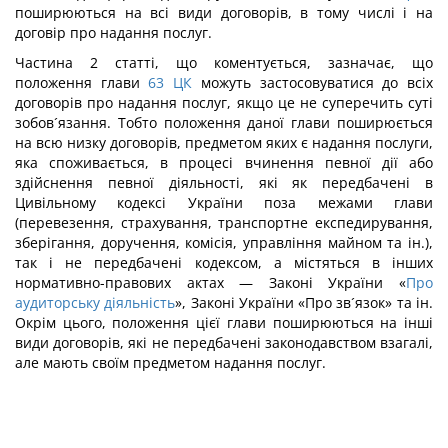
поширюються на всі види договорів, в тому числі і на
договір про надання послуг.
Частина 2 статті, що коментується, зазначає, що
положення глави
63
ЦК
можуть застосовуватися до всіх
договорів про надання послуг, якщо це не суперечить суті
зобов´язання. Тобто положення даної глави поширюється
на всю низку договорів, предметом яких є надання послуги,
яка споживається, в процесі вчинення певної дії або
здійснення певної діяльності, які як передбачені в
Цивільному кодексі України поза межами глави
(перевезення, страхування, транспортне експедирування,
зберігання, доручення, комісія, управління майном та ін.),
так і не передбачені кодексом, а містяться в інших
нормативно-правових актах — Законі України «
Про
аудиторську діяльність
», Законі України «Про зв´язок» та ін.
Окрім цього, положення цієї глави поширюються на інші
види договорів, які не передбачені законодавством взагалі,
але мають своїм предметом надання послуг.