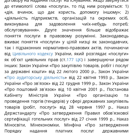
договору на надання послуг на існування. Якщо звернутися
до етимології слова «послуга», то під ним розуміється: 1)
«дія, вчинок, що дає користь, допомогу іншому»; 2)
«діяльність підприємств, організацій та окремих осіб,
виконувана для задоволення чиїх-небудь потреб;
обслуговування». Друге значення більше відображає
поняття послуги в правовому розумінні. Законодавець
вживає поняття «послуги» у цілій низці як законодавчих,
так і підзаконних нормативно-правових актів, починаючи
від
Цивільного кодексу
України, який розглядає «послуги»
як об´єкт цивільних прав (ст.
177
ЦК
) і завершуючи рядом
інших: Закон України «Про закупівлю товарів, робіт і послуг
за державні кошти» від 22 лютого 2000 р., Закон України
«
Про аудиторську діяльність
» від 22 квітня 1993 р., Закон
України «Про зв´язок» від 22 грудня 1999 р., Закон України
«Про поштовий зв´язок» від 10 квітня 2001 р., Постанова
Кабінету Міністрів України «Про організацію та
проведення торгів (тендерів) у сфері державних закупівель
товарів (робіт, послуг)» від 28 червня 1997 р., Наказ
Держстандарту «Про затвердження Правил обов´язкової
сертифікації готельних послуг» від 27 січня 1999 р., Наказ
Міносвіти, Мінекономіки, Мінфіна «Про затвердження
Порядку надання платних послуг державними