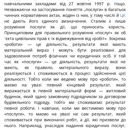
навчальними закладами від 27 жовтня 1997 р. тощо.
Незважаючи на застосування поняття „послуги» в багатьох
чинних нормативних актах, жоден із них, у тому числі й
ЦК
не дають його єдиного визначення. Сталим є лише
розуміння послуги як дії, що приносить користь.
Принциповим для правильного розуміння «послуг» як об
´єкта цивільних прав є їх відмежування від «робіт». Зокрема
«роботи» — це діяльність, результати якої мають
матеріальний вираз і можуть бути реалізовані для
задоволення потреб фізичних чи юридичних осіб. У той
час як «послуги» — це діяльність, результати якої не
мають, як правило, матеріального виразу, вони
реалізуються і споживаються в процесі здійснення цієї
діяльності. Тобто коли ми ведемо мову про «роботи», то
маємо на увазі певний кінцевий результат, який
виражається в певній матеріальній формі — житловий
будинок, який здано замовнику підрядником за договором
будівельного підряду, тобто ми споживаємо результат
певної роботи. І навпаки, коли ми вестимемо мову про
«послуги», то маємо на увазі не сам результат, який
споживається при виконанні робіт, а дії, які призвели до
нього. Наприклад, унаслідок надання юридичних послуг,