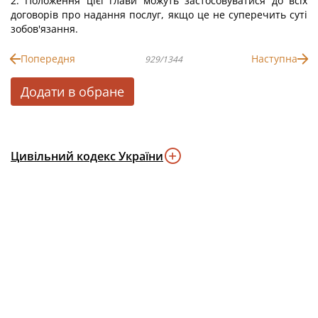
2. Положення цієї глави можуть застосовуватися до всіх
договорів про надання послуг, якщо це не суперечить суті
зобов'язання.
Попередня
Наступна
929/1344
Додати в обране
Цивільний кодекс України