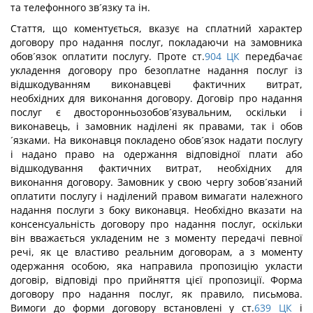
та телефонного зв´язку та ін.
Стаття, що коментується, вказує на сплатний характер
договору про надання послуг, покладаючи на замовника
обов´язок оплатити послугу. Проте ст.
904
ЦК
передбачає
укладення договору про безоплатне надання послуг із
відшкодуванням виконавцеві фактичних витрат,
необхідних для виконання договору. Договір про надання
послуг є двосторонньозобов´язувальним, оскільки і
виконавець, і замовник наділені як правами, так і обов
´язками. На виконавця покладено обов´язок надати послугу
і надано право на одержання відповідної плати або
відшкодування фактичних витрат, необхідних для
виконання договору. Замовник у свою чергу зобов´язаний
оплатити послугу і наділений правом вимагати належного
надання послуги з боку виконавця. Необхідно вказати на
консенсуальність договору про надання послуг, оскільки
він вважається укладеним не з моменту передачі певної
речі, як це властиво реальним договорам, а з моменту
одержання особою, яка направила пропозицію укласти
договір, відповіді про прийняття цієї пропозиції. Форма
договору про надання послуг, як правило, письмова.
Вимоги до форми договору встановлені у ст.
639
ЦК
і