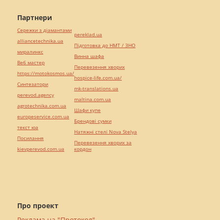
Партнери
Сережки з діамантами
pereklad.ua
alliancetechnika.ua
Підготовка до НМТ / ЗНО
миралинкс
Винна шафа
Веб мастер
Перевезення хворих
https://motokosmos.ua/
hospice-life.com.ua/
Синтезатори
mk-translations.ua
perevod.agency
maltina.com.ua
agrotechnika.com.ua
Шафи купе
europeservice.com.ua
Брендові сумки
текст юа
Натяжні стелі Nova Stelya
Посилання
Перевезення хворих за
kievperevod.com.ua
кордон
Про проект
Реклама на "Протокол"