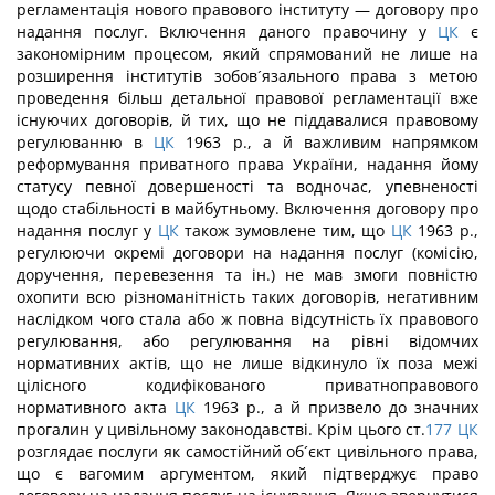
регламентація нового правового інституту — договору про
надання послуг. Включення даного правочину у
ЦК
є
закономірним процесом, який спрямований не лише на
розширення інститутів зобов´язального права з метою
проведення більш детальної правової регламентації вже
існуючих договорів, й тих, що не піддавалися правовому
регулюванню в
ЦК
1963 р., а й важливим напрямком
реформування приватного права України, надання йому
статусу певної довершеності та водночас, упевненості
щодо стабільності в майбутньому. Включення договору про
надання послуг у
ЦК
також зумовлене тим, що
ЦК
1963 р.,
регулюючи окремі договори на надання послуг (комісію,
доручення, перевезення та ін.) не мав змоги повністю
охопити всю різноманітність таких договорів, негативним
наслідком чого стала або ж повна відсутність їх правового
регулювання, або регулювання на рівні відомчих
нормативних актів, що не лише відкинуло їх поза межі
цілісного кодифікованого приватноправового
нормативного акта
ЦК
1963 р., а й призвело до значних
прогалин у цивільному законодавстві. Крім цього ст.
177
ЦК
розглядає послуги як самостійний об´єкт цивільного права,
що є вагомим аргументом, який підтверджує право