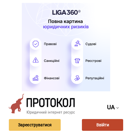
UA
Зареєструватися
Ввійти