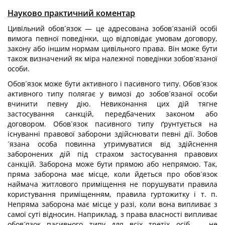
Науково практичний коментар
Цивільний обов´язок — це адресована зобов´язаній особі
вимога певної поведінки, що відповідає умовам договору,
закону або іншим нормам цивільного права. Він може бути
також визначений як міра належної поведінки зобов´язаної
особи.
Обов´язок може бути активного і пасивного типу. Обов´язок
активного типу полягає у вимозі до зобов´язаної особи
вчинити певну дію. Невиконання цих дій тягне
застосування санкцій, передбачених законом або
договором. Обов´язок пасивного типу ґрунтується на
існуванні правової заборони здійснювати певні дії. Зобов
´язана особа повинна утримуватися від здійснення
заборонених дій під страхом застосування правових
санкцій. Заборона може бути прямою або непрямою. Так,
пряма заборона має місце, коли йдеться про обов´язок
наймача житлового приміщення не порушувати правила
користування приміщенням, правила гуртожитку і т. п.
Непряма заборона має місце у разі, коли вона випливає з
самої суті відносин. Наприклад, з права власності випливає
обов´язок пасивного типу для всіх третіх осіб — не