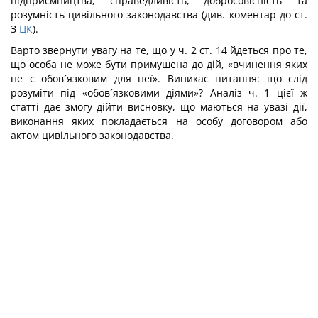
підприємництва, справедливість, добросовісність та
розумність цивільного законодавства (див. коментар до ст.
З
ЦК
).
Варто звернути увагу на те, що у ч. 2 ст. 14 йдеться про те,
що особа не може бути примушена до дій, «вчинення яких
не є обов´язковим для неї». Виникає питання: що слід
розуміти під «обов´язковими діями»? Аналіз ч. 1 цієї ж
статті дає змогу дійти висновку, що маються на увазі дії,
виконання яких покладається на особу договором або
актом цивільного законодавства.