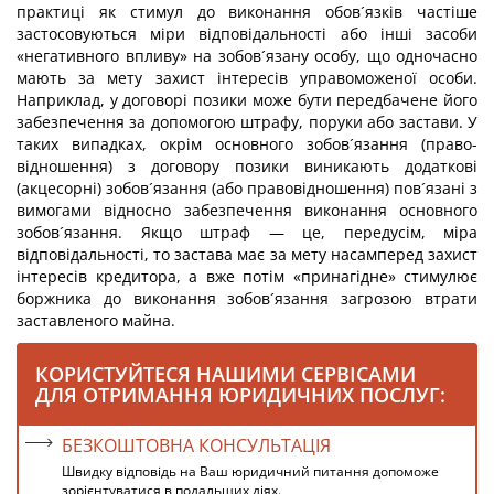
практиці як стимул до виконання обов´язків частіше
застосовуються міри відповідальності або інші засоби
«негативного впливу» на зобов´язану особу, що одночасно
мають за мету захист інтересів управоможеної особи.
Наприклад, у договорі позики може бути передбачене його
забезпечення за допомогою штрафу, поруки або застави. У
таких випадках, окрім основного зобов´язання (право-
відношення) з договору позики виникають додаткові
(акцесорні) зобов´язання (або правовідношення) пов´язані з
вимогами відносно забезпечення виконання основного
зобов´язання. Якщо штраф — це, передусім, міра
відповідальності, то застава має за мету насамперед захист
інтересів кредитора, а вже потім «принагідне» стимулює
боржника до виконання зобов´язання загрозою втрати
заставленого майна.
КОРИСТУЙТЕСЯ НАШИМИ СЕРВІСАМИ
ДЛЯ ОТРИМАННЯ ЮРИДИЧНИХ ПОСЛУГ:
БЕЗКОШТОВНА КОНСУЛЬТАЦІЯ
Швидку відповідь на Ваш юридичний питання допоможе
зорієнтуватися в подальших діях.