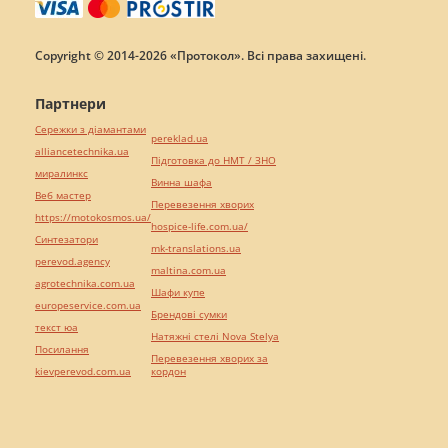
Copyright © 2014-2026 «Протокол». Всі права захищені.
Партнери
Сережки з діамантами
pereklad.ua
alliancetechnika.ua
Підготовка до НМТ / ЗНО
миралинкс
Винна шафа
Веб мастер
Перевезення хворих
https://motokosmos.ua/
hospice-life.com.ua/
Синтезатори
mk-translations.ua
perevod.agency
maltina.com.ua
agrotechnika.com.ua
Шафи купе
europeservice.com.ua
Брендові сумки
текст юа
Натяжні стелі Nova Stelya
Посилання
Перевезення хворих за
kievperevod.com.ua
кордон