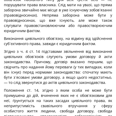
порушувати права власника. Слід мати на увазі, що пряма
заборона звичайно має місце в уже існуючому зобов´язанні
(правовідносинах). Непряма заборона може бути у
правовідносинах, що вже існують, але може також
слугувати правовстановлюючим або правостворюючим
юридичним фактом.
Виконання цивільного обов´язку, на відміну від здійснення
суб´єктивного права, завжди є юридичним фактом.
Згідно з ч. 4 ст. 14 підставами звільнення від виконання
цивільних обов´язків слугують умови договору й акти
законодавства. Причому, договір вказано першим, що
свідчить про надання йому переваги (у тих випадках, коли
він існує) перед нормами законодавства: спочатку мають
бути з´ясовані умови договору, а якщо цього недостатньо,
— то слід звернутися до актів цивільного законодавства.
Положення ст. 14, згідно з яким особа не може бути
примушена до дій, вчинення яких не є обов´язковим для
неї, ґрунтується на таких засадах цивільного права, як
неприпустимість свавільного втручання у сферу
особистого життя людини, свобода договору, свобода