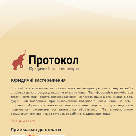
Юридичні застереження
Protocol.ua є власником авторських прав на інформацію, розміщену на веб -
сторінках даного ресурсу, якщо не вказано інше. Під інформацією розуміються
тексти, коментарі, статті, фотозображення, малюнки, ящик-шота, скани, відео,
аудіо, інші матеріали. При використанні матеріалів, розміщених на веб -
сторінках «Протокол» наявність гіперпосилання відкритого для індексації
пошуковими системами на protocol.ua обов`язкове. Під використанням
розуміється копіювання, адаптація, рерайтинг, модифікація тощо.
Повний текст
Приймаємо до оплати