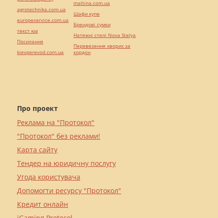
maltina.com.ua
agrotechnika.com.ua
Шафи купе
europeservice.com.ua
Брендові сумки
текст юа
Натяжні стелі Nova Stelya
Посилання
Перевезення хворих за
kievperevod.com.ua
кордон
Про проект
Реклама на "Протокол"
"Протокол" без реклами!
Карта сайту
Тендер на юридичну послугу
Угода користувача
Допомогти ресурсу "Протокол"
Кредит онлайн
iGaming Protocol