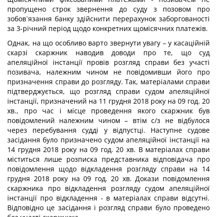
пропущено строк звернення до суду з позовом про
зобов`язання банку здійснити перерахунок заборгованості
за 3-річний період щодо конкретних щомісячних платежів.
Однак, на що особливо варто звернути увагу – у касаційній
скарзі скаржник наводив доводи про те, що суд
апеляційної інстанції провів розгляд справи без участі
позивача, належним чином не повідомивши його про
призначення справи до розгляду. Так, матеріалами справи
підтверджується, що розгляд справи судом апеляційної
інстанції, призначений на 11 грудня 2018 року на 09 год. 20
хв., про час і місце проведення якого скаржник був
повідомлений належним чином – втім с/з не відбулося
через перебування судді у відпустці. Наступне судове
засідання було призначено судом апеляційної інстанції на
14 грудня 2018 року на 09 год. 20 хв. В матеріалах справи
міститься лише розписка представника відповідача про
повідомлення щодо відкладення розгляду справи на 14
грудня 2018 року на 09 год. 20 хв. Докази повідомлення
скаржника про відкладення розгляду судом апеляційної
інстанції про відкладення - в матеріалах справи відсутні.
Відповідно це засідання і розгляд справи було проведено