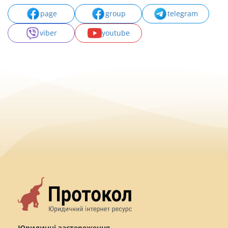
page
group
telegram
viber
youtube
Юридичні застереження