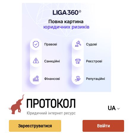
UA
Зареєструватися
Ввійти