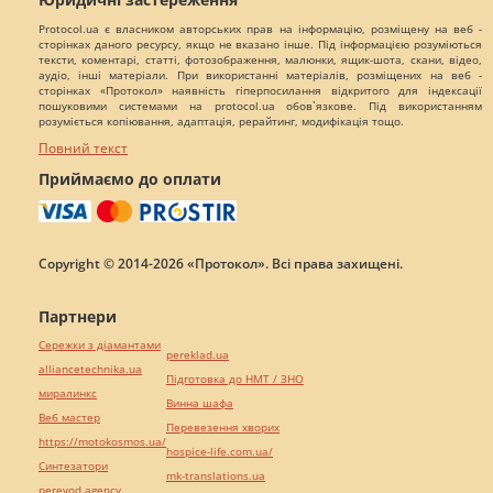
Protocol.ua є власником авторських прав на інформацію, розміщену на веб -
сторінках даного ресурсу, якщо не вказано інше. Під інформацією розуміються
тексти, коментарі, статті, фотозображення, малюнки, ящик-шота, скани, відео,
аудіо, інші матеріали. При використанні матеріалів, розміщених на веб -
сторінках «Протокол» наявність гіперпосилання відкритого для індексації
пошуковими системами на protocol.ua обов`язкове. Під використанням
розуміється копіювання, адаптація, рерайтинг, модифікація тощо.
Повний текст
Приймаємо до оплати
Copyright © 2014-2026 «Протокол». Всі права захищені.
Партнери
Сережки з діамантами
pereklad.ua
alliancetechnika.ua
Підготовка до НМТ / ЗНО
миралинкс
Винна шафа
Веб мастер
Перевезення хворих
https://motokosmos.ua/
hospice-life.com.ua/
Синтезатори
mk-translations.ua
perevod.agency