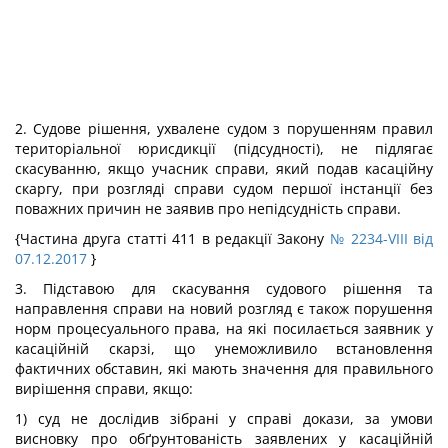
2. Судове рішення, ухвалене судом з порушенням правил
територіальної юрисдикції (підсудності), не підлягає
скасуванню, якщо учасник справи, який подав касаційну
скаргу, при розгляді справи судом першої інстанції без
поважних причин не заявив про непідсудність справи.
{Частина друга статті 411 в редакції Закону
№ 2234-VIII від
07.12.2017
}
3. Підставою для скасування судового рішення та
направлення справи на новий розгляд є також порушення
норм процесуального права, на які посилається заявник у
касаційній скарзі, що унеможливило встановлення
фактичних обставин, які мають значення для правильного
вирішення справи, якщо:
1) суд не дослідив зібрані у справі докази, за умови
висновку про обґрунтованість заявлених у касаційній