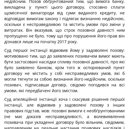
недійсним. Позов обґрунтований тим, що вимога банку,
викладена у пункті цього договору, стосовно сплати
щомісячної винагороди від суми виданого кредиту, не
відповідає вимогам закону і підлягає визнанню недійсною,
оскільки є несправедливою та містить умови про зміни у
витратах. Він вказував, що строк позовної давності ним
пропущено не було, тому що про порушення його прав він
дізнався лише на початку 2017 року.
Суд першої інстанції відмовив йому у задоволені позову:
мотивовано тим, що до заявлених позивачем вимог мають
бути застосовані наслідки спливу позовної давності, про які
було заявлено банком, крім того ж оспорюваний пункт
договору не містить у собі несправедливих умов, які б
могли тягнути за собою визнання його недійсним, оскільки
позивач, підписавши договір, свідомо погодився на всі
умови, які передбачені його змістом.
Суд апеляційної інстанції хоча і скасував рішення першої
інстанції, але відмовив у задоволені позову з інших
правових підстав, мов: позовні вимоги є необґрунтованими
(не має доказів несправедливості, а волевиявлення
позивача при укладенні договору було вільним, свідомим,
направленим на реальне настання правових наслідків і