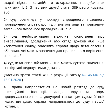
скарзі підстав касаційного оскарження, передбачених
пунктами 1, 2, 3 частини другої статті 389 цього Кодексу;
або
2) суд розглянув у порядку спрощеного позовного
провадження справу, що підлягала розгляду за правилами
загального позовного провадження; або
3) суд необґрунтовано відхилив клопотання про
витребування, дослідження або огляд доказів або інше
клопотання (заяву) учасника справи щодо встановлення
обставин, які мають значення для правильного вирішення
справи; або
4) суд встановив обставини, що мають суттєве значення,
на підставі недопустимих доказів.
{Частина третя статті 411 в редакції Закону
№ 460-IX від
15.01.2020
}
4. Справа направляється на новий розгляд до суду
апеляційної інстанції, якщо порушення норм
процесуального права допущені тільки цим судом. У всіх
інших випадках справа направляється до суду першої
інстанції.