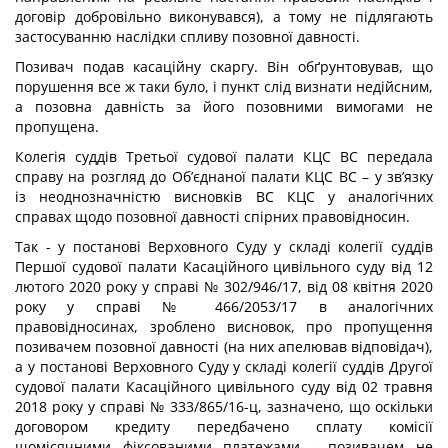
договір добровільно виконувався), а тому не підлягають
застосуванню наслідки спливу позовної давності.
Позивач подав касаційну скаргу. Він обґрунтовував, що
порушення все ж таки було, і пункт слід визнати недійсним,
а позовна давність за його позовними вимогами не
пропущена.
Колегія суддів Третьої судової палати КЦС ВС передала
справу на розгляд до Об’єднаної палати КЦС ВС – у зв’язку
із неоднозначністю висновків ВС КЦС у аналогічних
справах щодо позовної давності спірних правовідносин.
Так - у постанові Верховного Суду у складі колегії суддів
Першої судової палати Касаційного цивільного суду від 12
лютого 2020 року у справі № 302/946/17, від 08 квітня 2020
року у справі № 466/2053/17 в аналогічних
правовідносинах, зроблено висновок, про пропущення
позивачем позовної давності (на них апелював відповідач),
а у постанові Верховного Суду у складі колегії суддів Другої
судової палати Касаційного цивільного суду від 02 травня
2018 року у справі № 333/865/16-ц, зазначено, що оскільки
договором кредиту передбачено сплату комісії
щомісячними фіксованими платежами - позивачем не