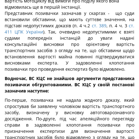
вартість мотоциклу від вимоги про поділу якого вона
відмовилась ще в першій інстанції.
Представник позивачки зазначав у скаргах - що суди
встановили обставини, що мають суттєве значення, на
підставі недопустимих доказів (п. 4 ч.2
ст. 389
, п. 4 ч. 3
ст.
411 ЦПК України
). Так, очевидно недопустимими є взяті
судами попередніх інстанцій до уваги надані
консультаційні висновки про орієнтовну вартість
транспортних засобів з огляду на те, що обставини щодо
встановлення вартості майна повинні підтверджуватися
висновками експерта. У задоволенні клопотання
позивачки про проведення експертиз було відмовлено.
Водночас, ВС КЦС не знайшов аргументи представника
позивачки обгрунтованими. ВС КЦС у своїй постанові
зазначив наступне:
По-перше, позивачка не надала жодного доказу, який
спростував би заявлену чоловіком вартість транспортного
засобу, визначену у висновку автотоварознавчого
дослідження. По-друге, під час апеляційного перегляду
справи в задоволенні клопотання позивачки про
призначення експертизи для визначення вартості
транспортних засобів було відмовлено з огляду на те, що