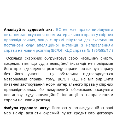
Аналізуйте судовий акт
:
ВС не має право вирішувати
питання застосування норм матеріального права у спірних
правовідносинах, якщо є прямі підстави для скасування
постанови суду апеляційної інстанції з направленням
справи на новий розгляд (ВС/ОП КЦС справа № 176/585/17 )
Оскільки скаржник обґрунтовує свою касаційну скаргу,
зокрема, тим, що суд апеляційної інстанції не повідомив
його про відкладення розгляду справи, розглянув справу
без його участі, і ця обставина підтверджується
матеріалами справи, тому, ВС/ОП КЦС не міг вирішити
питання застосування норм матеріального права у спірних
правовідносинах, бо вимушений обов’язково скасувати
постанову суду апеляційної інстанції з направленням
справи на новий розгляд.
Фабула судового акту:
Позивач у розглядуваній справі
мав намір визнати окремий пункт кредитного договору