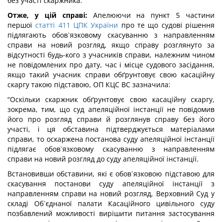
без участі скаржника.
Отже, у цій справі:
Апелюючи на пункт 5 частини
першої
статті 411 ЦПК України
про те що судові рішення
підлягають обов`язковому скасуванню з направленням
справи на новий розгляд, якщо справу розглянуто за
відсутності будь-кого з учасників справи, належним чином
не повідомлених про дату, час і місце судового засідання,
якщо такий учасник справи обґрунтовує свою касаційну
скаргу такою підставою, ОП КЦС ВС зазначила:
“Оскільки скаржник обґрунтовує свою касаційну скаргу,
зокрема, тим, що суд апеляційної інстанції не повідомив
його про розгляд справи й розглянув справу без його
участі, і ця обставина підтверджується матеріалами
справи, то оскаржена постанова суду апеляційної інстанції
підлягає обов`язковому скасуванню з направленням
справи на новий розгляд до суду апеляційної інстанції.
Встановивши обставини, які є обов`язковою підставою для
скасування постанови суду апеляційної інстанції з
направленням справи на новий розгляд, Верховний Суд у
складі Об`єднаної палати Касаційного цивільного суду
позбавлений можливості вирішити питання застосування