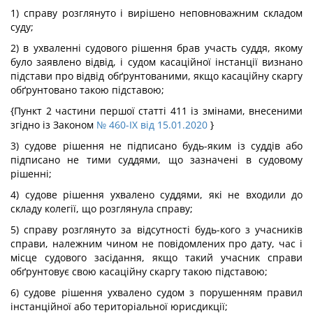
1) справу розглянуто і вирішено неповноважним складом
суду;
2) в ухваленні судового рішення брав участь суддя, якому
було заявлено відвід, і судом касаційної інстанції визнано
підстави про відвід обґрунтованими, якщо касаційну скаргу
обґрунтовано такою підставою;
{Пункт 2 частини першої статті 411 із змінами, внесеними
згідно із Законом
№ 460-IX від 15.01.2020
}
3) судове рішення не підписано будь-яким із суддів або
підписано не тими суддями, що зазначені в судовому
рішенні;
4) судове рішення ухвалено суддями, які не входили до
складу колегії, що розглянула справу;
5) справу розглянуто за відсутності будь-кого з учасників
справи, належним чином не повідомлених про дату, час і
місце судового засідання, якщо такий учасник справи
обґрунтовує свою касаційну скаргу такою підставою;
6) судове рішення ухвалено судом з порушенням правил
інстанційної або територіальної юрисдикції;