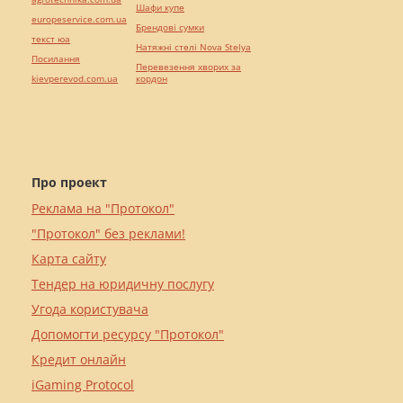
Шафи купе
europeservice.com.ua
Брендові сумки
текст юа
Натяжні стелі Nova Stelya
Посилання
Перевезення хворих за
kievperevod.com.ua
кордон
Про проект
Реклама на "Протокол"
"Протокол" без реклами!
Карта сайту
Тендер на юридичну послугу
Угода користувача
Допомогти ресурсу "Протокол"
Кредит онлайн
iGaming Protocol