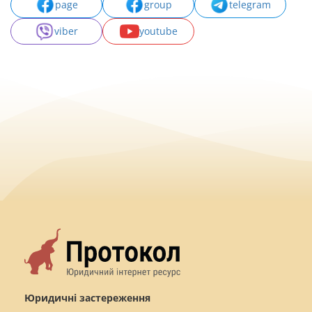
page
group
telegram
viber
youtube
Юридичні застереження