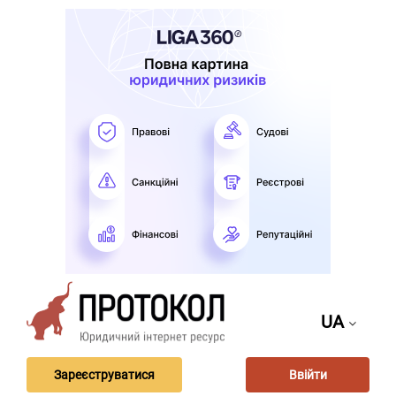
UA
Зареєструватися
Ввійти