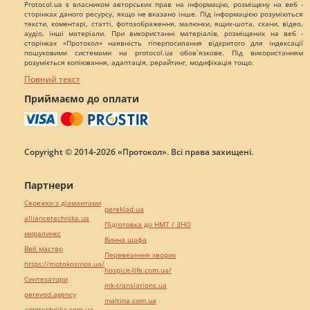
Protocol.ua є власником авторських прав на інформацію, розміщену на веб -
сторінках даного ресурсу, якщо не вказано інше. Під інформацією розуміються
тексти, коментарі, статті, фотозображення, малюнки, ящик-шота, скани, відео,
аудіо, інші матеріали. При використанні матеріалів, розміщених на веб -
сторінках «Протокол» наявність гіперпосилання відкритого для індексації
пошуковими системами на protocol.ua обов`язкове. Під використанням
розуміється копіювання, адаптація, рерайтинг, модифікація тощо.
Повний текст
Приймаємо до оплати
Copyright © 2014-2026 «Протокол». Всі права захищені.
Партнери
Сережки з діамантами
pereklad.ua
alliancetechnika.ua
Підготовка до НМТ / ЗНО
миралинкс
Винна шафа
Веб мастер
Перевезення хворих
https://motokosmos.ua/
hospice-life.com.ua/
Синтезатори
mk-translations.ua
perevod.agency
maltina.com.ua
agrotechnika.com.ua