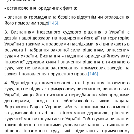
- встановлення юридичних фактів;
- визнання громадянина безвісно відсутнім чи оголошення
його померлим тощо
[145]
.
3. Визнанням іноземного судового рішення в Україні є
дозвіл нашої держави на поширення його дії на територію
України з такими ж правовими наслідками, які виникають в
результаті набрання законної сили рішенням, винесеним
судами України. Визнання – надання юрисдикційному акту
іноземної держави сили і значення рішення вітчизняного
суду, яке не вимагає застосування примусових заходів на
захист і поновлення порушеного права.
[146]
4. Відповідно до коментованої статті рішення іноземного
суду, що не підлягає примусовому виконанню, визнається в
Україні, якщо його визнання передбачено міжнародними
договорами, згода на обов´язковість яких надана
Верховною Радою України, або за принципом взаємності
за домовленістю ad hoc з іноземною державою, рішення
суду якої має виконуватися в Україні. Тобто умови визнання
таких рішень є тотожними умовам визнання та виконання
рішень іноземного суду, які підлягають примусовому