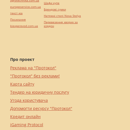
agrotechnika.com.ua
Шафи купе
europeservice.com.ua
Брендові сумки
текст юа
Натяжні стелі Nova Stelya
Посилання
Перевезення хворих за
kievperevod.com.ua
кордон
Про проект
Реклама на "Протокол"
"Протокол" без реклами!
Карта сайту
Тендер на юридичну послугу
Угода користувача
Допомогти ресурсу "Протокол"
Кредит онлайн
iGaming Protocol