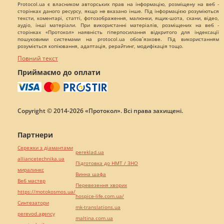
Protocol.ua є власником авторських прав на інформацію, розміщену на веб -
сторінках даного ресурсу, якщо не вказано інше. Під інформацією розуміються
тексти, коментарі, статті, фотозображення, малюнки, ящик-шота, скани, відео,
аудіо, інші матеріали. При використанні матеріалів, розміщених на веб -
сторінках «Протокол» наявність гіперпосилання відкритого для індексації
пошуковими системами на protocol.ua обов`язкове. Під використанням
розуміється копіювання, адаптація, рерайтинг, модифікація тощо.
Повний текст
Приймаємо до оплати
Copyright © 2014-2026 «Протокол». Всі права захищені.
Партнери
Сережки з діамантами
pereklad.ua
alliancetechnika.ua
Підготовка до НМТ / ЗНО
миралинкс
Винна шафа
Веб мастер
Перевезення хворих
https://motokosmos.ua/
hospice-life.com.ua/
Синтезатори
mk-translations.ua
perevod.agency
maltina.com.ua