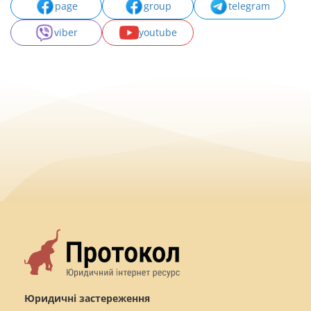
page
group
telegram
viber
youtube
Юридичні застереження