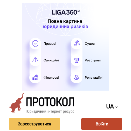
UA
Зареєструватися
Ввійти