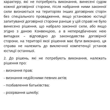
характеру, які не потребують виконання, винесені судом
кожної договірної сторони, після набрання ними законної
сили визнаються на територіях інших договірних сторін
без спеціального провадження, якщо установою юстиції
запитуваної договірної сторони раніше у цій справі не було
винесено рішення, що набрало законної сили, або якщо
згідно з даною Конвенцією, а в непередбачених нею
випадках – відповідно до законодавства договірної
сторони, на території якої рішення має бути виконано, ця
справа не належить до виключної компетенції установ
юстиції останньої.
2. До рішень, які не потребують виконання, належать
рішення про:
- визнання прав;
- визнання недійсними певних актів;
- позбавлення батьківства;
- розірвання шлюбу;