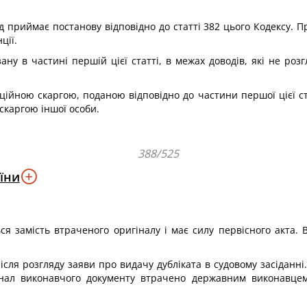
д приймає постанову відповідно до статті 382 цього Кодексу. 
ції.
азану в частині першій цієї статті, в межах доводів, які не ро
ційною скаргою, поданою відповідно до частини першої цієї ст
скаргою іншої особи.
388/525
їни
ся замість втраченого оригіналу і має силу первісного акта. 
ісля розгляду заяви про видачу дубліката в судовому засіданні
інал виконавчого документу втрачено державним виконавцем