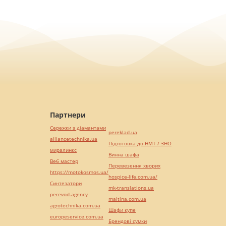
Партнери
Сережки з діамантами
pereklad.ua
alliancetechnika.ua
Підготовка до НМТ / ЗНО
миралинкс
Винна шафа
Веб мастер
Перевезення хворих
https://motokosmos.ua/
hospice-life.com.ua/
Синтезатори
mk-translations.ua
perevod.agency
maltina.com.ua
agrotechnika.com.ua
Шафи купе
europeservice.com.ua
Брендові сумки