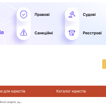
си для юристів
Каталог юристів
ної скарги, щ...