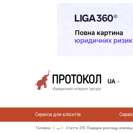
UA
Сервіси для клієнтів
Серві
...
Головна
Стаття 370. Порядок розгляду апеляцій