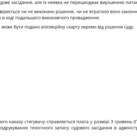
удове засідання, але їх неявка не перешкоджає вирішенню пита
евіряється чи не виконано рішення, чи не втратило воно законн
ся в ході подальшого виконавчого провадження.
 може бути подано апеляційну скаргу окремо від рішення суду.
вого наказу стягувачу справляється плата у розмірі 3 гривень (П
здрукування технічного запису судового засідання в адмініст