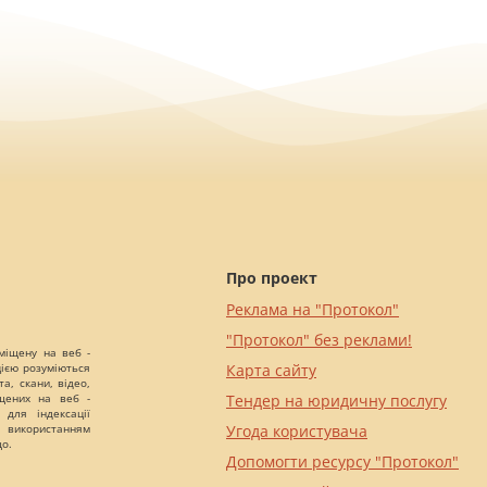
Про проект
Реклама на "Протокол"
"Протокол" без реклами!
міщену на веб -
цією розуміються
Карта сайту
а, скани, відео,
іщених на веб -
Тендер на юридичну послугу
 для індексації
 використанням
Угода користувача
що.
Допомогти ресурсу "Протокол"