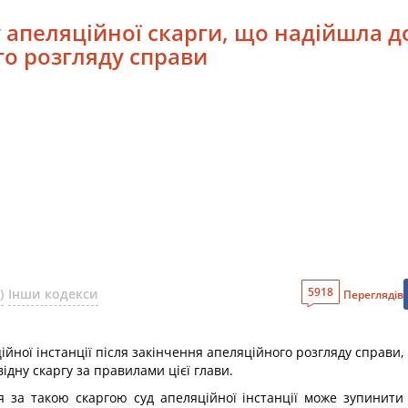
 апеляційної скарги, що надійшла до
го розгляду справи
5918
)
Інши кодекси
Переглядів
йної інстанції після закінчення апеляційного розгляду справи, і
ідну скаргу за правилами цієї глави.
я за такою скаргою суд апеляційної інстанції може зупинит