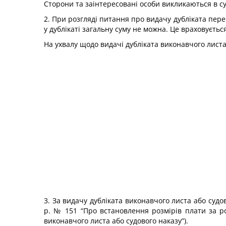
Сторони та заінтересовані особи викликаються в с
2. При розгляді питання про видачу дубліката пер
у дублікаті загальну суму не можна. Це враховуєть
На ухвалу щодо видачі дубліката виконавчого листа
3. За видачу дубліката виконавчого листа або судо
р. № 151 “Про встановлення розмірів плати за ро
виконавчого листа або судового наказу”).