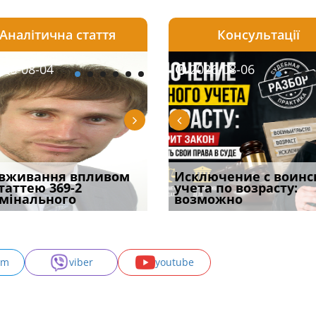
Аналітична стаття
Консультації
08-06
26-08-04
2026-08-05
2026-08-06
2026-08-04
2026-08-06
2026-07-30
уд встановив для
вживання впливом
Особливості захисту у
Документи, на яких не
Переоформлення
Исключение с воинс
Восьмий ААС фак
одування шкоди
статтею 369-2
кримінальному
проставляється
відстрочки за іншою
учета по возрасту:
підтвердив, що 
с
мінального
провадженні: я
апостиль: пер
підставою: нов
возможно
може скас
am
viber
youtube