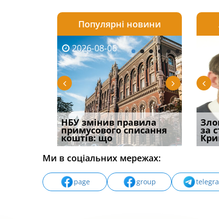
Популярні новини
2026-08-06
2026-08-03
2026-
20
і
НБУ змінив правила
Водії можуть отримати
Якщо с
Зло
способом
примусового списання
компенсацію за
відшк
за 
вих
коштів: що
незаконні дії
наявні
Кри
Ми в соціальних мережах:
page
group
telegr