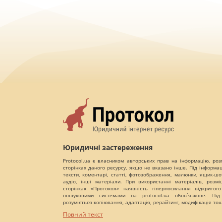
Юридичні застереження
Protocol.ua є власником авторських прав на інформацію, роз
сторінках даного ресурсу, якщо не вказано інше. Під інформа
тексти, коментарі, статті, фотозображення, малюнки, ящик-шот
аудіо, інші матеріали. При використанні матеріалів, розм
сторінках «Протокол» наявність гіперпосилання відкритого
пошуковими системами на protocol.ua обов`язкове. Під
розуміється копіювання, адаптація, рерайтинг, модифікація то
Повний текст