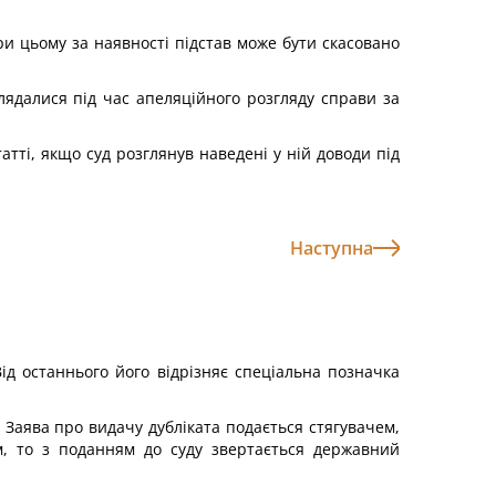
При цьому за наявності підстав може бути скасовано
зглядалися під час апеляційного розгляду справи за
атті, якщо суд розглянув наведені у ній доводи під
Наступна
Від останнього його відрізняє спеціальна позначка
. Заява про видачу дубліката подається стягувачем,
, то з поданням до суду звертається державний