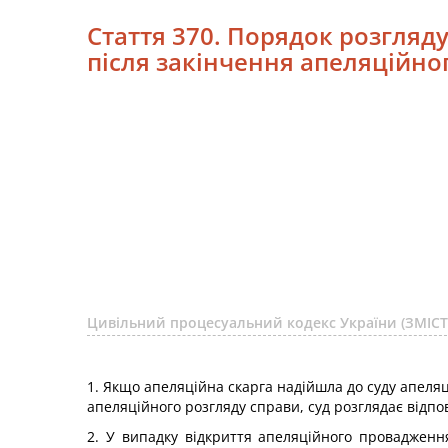
Стаття 370. Порядок розгляду
після закінчення апеляційно
Цивільний процесуальний кодекс України (ЗМІСТ
1. Якщо апеляційна скарга надійшла до суду апеляці
апеляційного розгляду справи, суд розглядає відпов
2. У випадку відкриття апеляційного провадженн