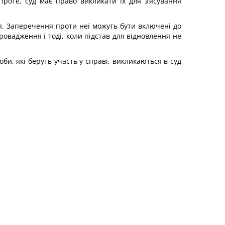
Проте, суд має право викликати їх для з‘ясування
ня. Заперечення проти неї можуть бути включені до
овадження і тоді, коли підстав для відновлення не
оби, які беруть участь у справі, викликаються в суд