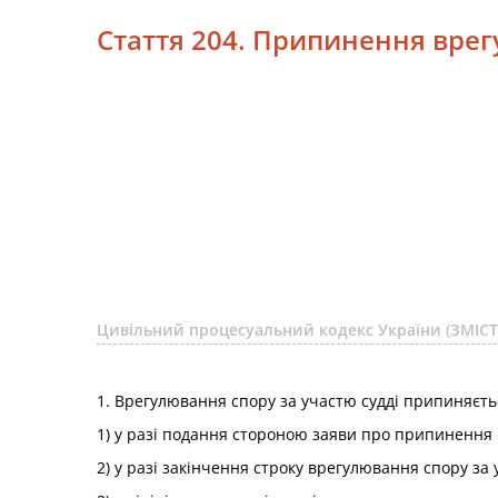
Стаття 204. Припинення врег
Цивільний процесуальний кодекс України (ЗМІСТ
1. Врегулювання спору за участю судді припиняєть
1) у разі подання стороною заяви про припинення 
2) у разі закінчення строку врегулювання спору за 