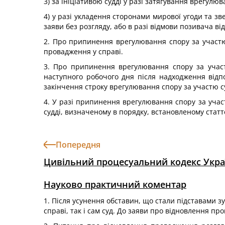
3) за ініціативою судді у разі затягування врегулюв
4) у разі укладення сторонами мирової угоди та з
заяви без розгляду, або в разі відмови позивача ві
2. Про припинення врегулювання спору за участю
провадження у справі.
3. Про припинення врегулювання спору за участю
наступного робочого дня після надходження відпо
закінчення строку врегулювання спору за участю су
4. У разі припинення врегулювання спору за участ
судді, визначеному в порядку, встановленому статт
Попередня
Цивільний процесуальний кодекс Укра
Науково практичний коментар
1. Після усунення обставин, що стали підставами з
справі, так і сам суд. До заяви про відновлення пр