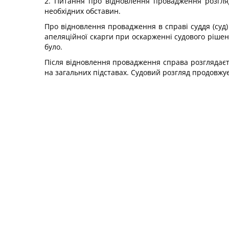
2. Питання про відновлення провадження розгляда
необхідних обставин.
Про відновлення провадження в справі суддя (суд)
апеляційної скарги при оскарженні судового рішен
було.
Після відновлення провадження справа розглядає
на загальних підставах. Судовий розгляд продовжуєть