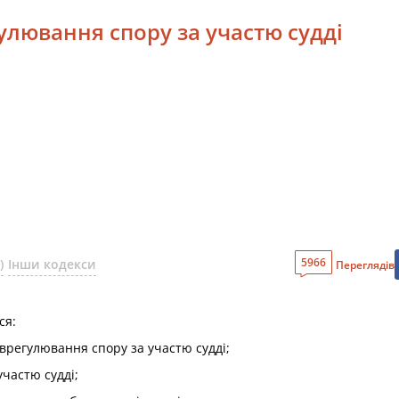
улювання спору за участю судді
5966
)
Інши кодекси
Переглядів
ся:
врегулювання спору за участю судді;
участю судді;