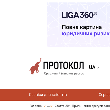
UA
Сервіси для клієнтів
Серві
...
Головна
Стаття 204. Припинення врегулювання