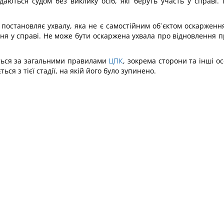
ються судом без виклику осіб, які беруть участь у справі. 
 постановляє ухвалу, яка не є самостійним об´єктом оскаржен
ня у справі. Не може бути оскаржена ухвала про відновлення пр
ться за загальними правилами
ЦПК
, зокрема сторони та інші ос
ся з тієї стадії, на якій його було зупинено.