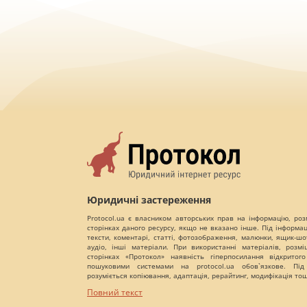
Юридичні застереження
Protocol.ua є власником авторських прав на інформацію, роз
сторінках даного ресурсу, якщо не вказано інше. Під інформа
тексти, коментарі, статті, фотозображення, малюнки, ящик-шот
аудіо, інші матеріали. При використанні матеріалів, розм
сторінках «Протокол» наявність гіперпосилання відкритого
пошуковими системами на protocol.ua обов`язкове. Під
розуміється копіювання, адаптація, рерайтинг, модифікація то
Повний текст