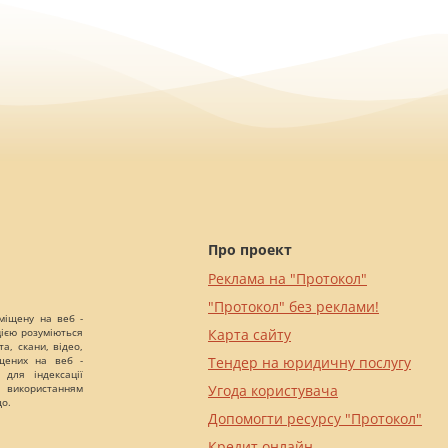
Про проект
Реклама на "Протокол"
"Протокол" без реклами!
міщену на веб -
цією розуміються
Карта сайту
а, скани, відео,
іщених на веб -
Тендер на юридичну послугу
 для індексації
 використанням
Угода користувача
що.
Допомогти ресурсу "Протокол"
Кредит онлайн