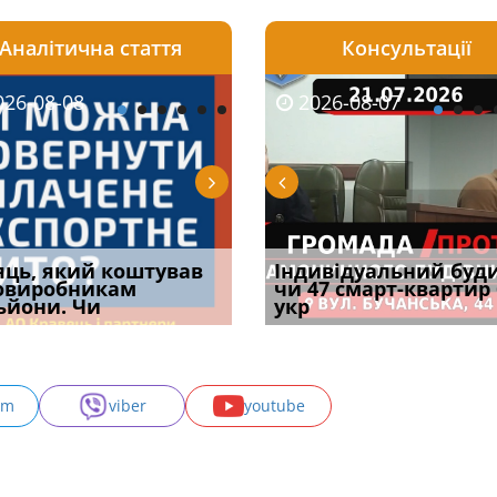
Аналітична стаття
Консультації
08-06
26-08-08
2026-05-25
2026-08-06
2026-08-07
2026-08-07
2026-07-30
уд встановив для
яць, який коштував
Штраф ТЦК при зміні
Документи, на яких не
Огляд практики ВС від
Індивідуальний буд
Восьмий ААС фак
одування шкоди
овиробникам
місця проживання:
проставляється
Ростислава Кравця, що
чи 47 смарт-квартир
підтвердив, що 
с
ьйони. Чи
розбір судов
апостиль: пер
опублі
укр
може скас
am
viber
youtube