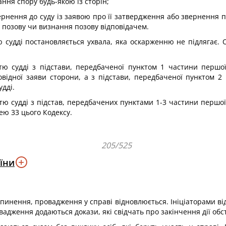
ання спору будь-якою із сторін;
вернення до суду із заявою про її затвердження або звернення 
д позову чи визнання позову відповідачем.
 судді постановляється ухвала, яка оскарженню не підлягає.
 судді з підстави, передбаченої пунктом 1 частини першої ц
відної заяви сторони, а з підстави, передбаченої пунктом 2 
дді.
ю судді з підстав, передбачених пунктами 1-3 частини першої 
ею 33 цього Кодексу.
205/525
їни
упинення, провадження у справі відновлюється. Ініціаторами від
овадження додаються докази, які свідчать про закінчення дії об