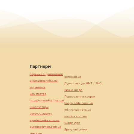
Партнери
Сережки з діамантами
pereklad.ua
alliancetechnika.ua
Підготовка до НМТ / ЗНО
миралинкс
Винна шафа
Веб мастер
Перевезення хворих
https://motokosmos.ua/
hospice-life.com.ua/
Синтезатори
mk-translations.ua
perevod.agency
maltina.com.ua
agrotechnika.com.ua
Шафи купе
europeservice.com.ua
Брендові сумки
текст юа