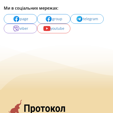
Ми в соціальних мережах:
page
group
telegram
viber
youtube