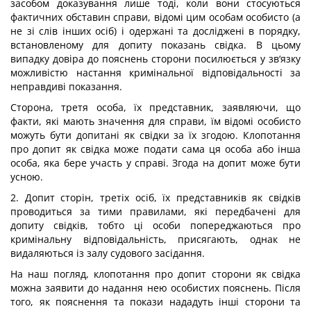
засобом доказування лише тоді, коли вони стосуються
фактичних обставин справи, відомі цим особам особисто (а
не зі слів інших осіб) і одержані та досліджені в порядку,
встановленому для допиту показань свідка. В цьому
випадку довіра до пояснень сторони посилюється у зв‘язку
можливістю настання кримінальної відповідальності за
неправдиві показання.
Сторона, третя особа, їх представник, заявляючи, що
факти, які мають значення для справи, їм відомі особисто
можуть бути допитані як свідки за їх згодою. Клопотання
про допит як свідка може подати сама ця особа або інша
особа, яка бере участь у справі. Згода на допит може бути
усною.
2. Допит сторін, третіх осіб, їх представників як свідків
проводиться за тими правилами, які передбачені для
допиту свідків, тобто ці особи попереджаються про
кримінальну відповідальність, присягають, однак не
видаляються із залу судового засідання.
На наш погляд, клопотання про допит сторони як свідка
можна заявити до надання нею особистих пояснень. Після
того, як пояснення та покази нададуть інші сторони та