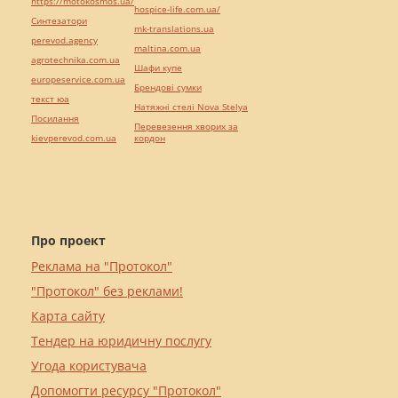
https://motokosmos.ua/
hospice-life.com.ua/
Синтезатори
mk-translations.ua
perevod.agency
maltina.com.ua
agrotechnika.com.ua
Шафи купе
europeservice.com.ua
Брендові сумки
текст юа
Натяжні стелі Nova Stelya
Посилання
Перевезення хворих за
kievperevod.com.ua
кордон
Про проект
Реклама на "Протокол"
"Протокол" без реклами!
Карта сайту
Тендер на юридичну послугу
Угода користувача
Допомогти ресурсу "Протокол"