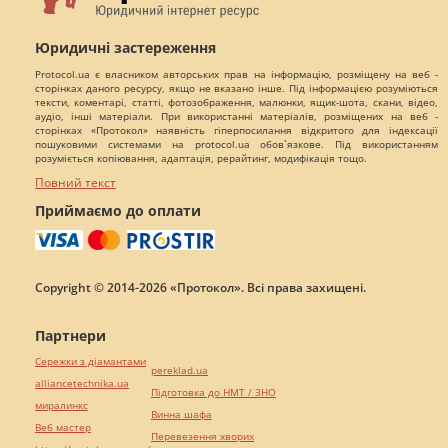
Юридичні застереження
Protocol.ua є власником авторських прав на інформацію, розміщену на веб -
сторінках даного ресурсу, якщо не вказано інше. Під інформацією розуміються
тексти, коментарі, статті, фотозображення, малюнки, ящик-шота, скани, відео,
аудіо, інші матеріали. При використанні матеріалів, розміщених на веб -
сторінках «Протокол» наявність гіперпосилання відкритого для індексації
пошуковими системами на protocol.ua обов`язкове. Під використанням
розуміється копіювання, адаптація, рерайтинг, модифікація тощо.
Повний текст
Приймаємо до оплати
Copyright © 2014-2026 «Протокол». Всі права захищені.
Партнери
Сережки з діамантами
pereklad.ua
alliancetechnika.ua
Підготовка до НМТ / ЗНО
миралинкс
Винна шафа
Веб мастер
Перевезення хворих