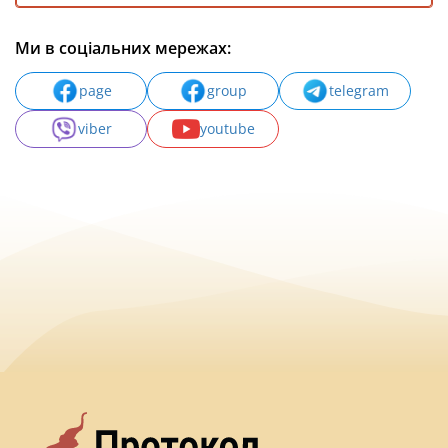
Ми в соціальних мережах:
page
group
telegram
viber
youtube