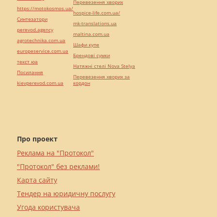
Перевезення хворих
https://motokosmos.ua/
hospice-life.com.ua/
Синтезатори
mk-translations.ua
perevod.agency
maltina.com.ua
agrotechnika.com.ua
Шафи купе
europeservice.com.ua
Брендові сумки
текст юа
Натяжні стелі Nova Stelya
Посилання
Перевезення хворих за
kievperevod.com.ua
кордон
Про проект
Реклама на "Протокол"
"Протокол" без реклами!
Карта сайту
Тендер на юридичну послугу
Угода користувача