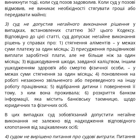
виникнути тоді, коли суд позов задоволив. Коли суд у позові
відмовив, не виникає необхідності стягувати гроші або
передавати майно;
3) суд не допустив негайного виконання рішення
у
випадках, встановлених статтею 367 цього Кодексу.
Відповідно до цієї статті, суд допускає негайне виконання
рішень у справах про: 1) стягнення аліментів – у межах
суми платежу за один місяць; 2) присудження працівникові
виплати заробітної плати, але не більше ніж за один
місяць; 3) відшкодування шкоди, завданої каліцтвом, іншим
ушкодженням здоров’я або смертю фізичної особи, – у
межах суми стягнення за один місяць; 4) поновлення на
роботі незаконно звільненого або переведеного на іншу
роботу працівника; 5) відібрання дитини і повернення її
тому, з ким вона проживала; 6) розкриття банком
інформації, яка містить банківську таємницю, щодо
юридичних та фізичних осіб.
В цих випадках суд зобов’язаний допустити негайне
виконання не залежно від надходження відповідного
клопотання від зацікавлених осіб;
4) судом не вирішено питання про судові витрати.
Питання