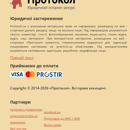
Юридичні застереження
Protocol.ua є власником авторських прав на інформацію, розміщену на веб -
сторінках даного ресурсу, якщо не вказано інше. Під інформацією розуміються
тексти, коментарі, статті, фотозображення, малюнки, ящик-шота, скани, відео,
аудіо, інші матеріали. При використанні матеріалів, розміщених на веб -
сторінках «Протокол» наявність гіперпосилання відкритого для індексації
пошуковими системами на protocol.ua обов`язкове. Під використанням
розуміється копіювання, адаптація, рерайтинг, модифікація тощо.
Повний текст
Приймаємо до оплати
Copyright © 2014-2026 «Протокол». Всі права захищені.
Партнери
Сережки з діамантами
pereklad.ua
alliancetechnika.ua
Підготовка до НМТ / ЗНО
миралинкс
Винна шафа
Веб мастер