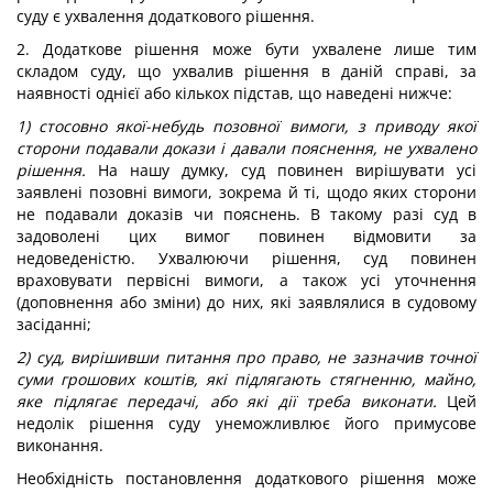
суду є ухвалення додаткового рішення.
2. Додаткове рішення може бути ухвалене лише тим
складом суду, що ухвалив рішення в даній справі, за
наявності однієї або кількох підстав, що наведені нижче:
1) стосовно якої-небудь позовної вимоги, з приводу якої
сторони подавали докази і давали пояснення, не ухвалено
рішення.
На нашу думку, суд повинен вирішувати усі
заявлені позовні вимоги, зокрема й ті, щодо яких сторони
не подавали доказів чи пояснень. В такому разі суд в
задоволені цих вимог повинен відмовити за
недоведеністю. Ухвалюючи рішення, суд повинен
враховувати первісні вимоги, а також усі уточнення
(доповнення або зміни) до них, які заявлялися в судовому
засіданні;
2) суд, вирішивши питання про право, не зазначив точної
суми грошових коштів, які підлягають стягненню, майно,
яке підлягає передачі, або які дії треба виконати.
Цей
недолік рішення суду унеможливлює його примусове
виконання.
Необхідність постановлення додаткового рішення може