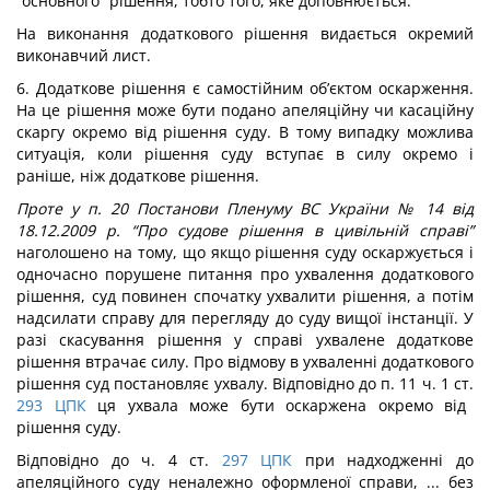
“основного” рішення, тобто того, яке доповнюється.
На виконання додаткового рішення видається окремий
виконавчий лист.
6. Додаткове рішення є самостійним об’єктом оскарження.
На це рішення може бути подано апеляційну чи касаційну
скаргу окремо від рішення суду. В тому випадку можлива
ситуація, коли рішення суду вступає в силу окремо і
раніше, ніж додаткове рішення.
Проте у п. 20 Постанови Пленуму ВС України № 14 від
18.12.2009 р. “Про судове рішення в цивільній справі”
наголошено на тому, що якщо рішення суду оскаржується і
одночасно порушене питання про ухвалення додаткового
рішення, суд повинен спочатку ухвалити рішення, а потім
надсилати справу для перегляду до суду вищої інстанції. У
разі скасування рішення у справі ухвалене додаткове
рішення втрачає силу. Про відмову в ухваленні додаткового
рішення суд постановляє ухвалу. Відповідно до п. 11 ч. 1 ст.
293
ЦПК
ця ухвала може бути оскаржена окремо від
рішення суду.
Відповідно до ч. 4 ст.
297
ЦПК
при надходженні до
апеляційного суду неналежно оформленої справи, ... без