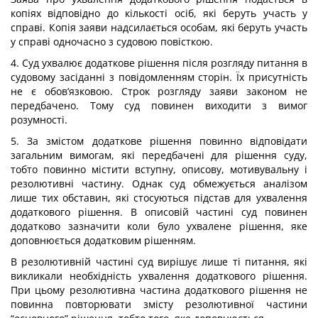
копіях відповідно до кількості осіб, які беруть участь у
справі. Копія заяви надсилається особам, які беруть участь
у справі одночасно з судовою повісткою.
4. Суд ухвалює додаткове рішення після розгляду питання в
судовому засіданні з повідомленням сторін. Їх присутність
не є обов’язковою. Строк розгляду заяви законом не
передбачено. Тому суд повинен виходити з вимог
розумності.
5. За змістом додаткове рішення повинно відповідати
загальним вимогам, які передбачені для рішення суду,
тобто повинно містити вступну, описову, мотивувальну і
резолютивні частину. Однак суд обмежується аналізом
лише тих обставин, які стосуються підстав для ухвалення
додаткового рішення. В описовій частині суд повинен
додатково зазначити коли було ухвалене рішення, яке
доповнюється додатковим рішенням.
В резолютивній частині суд вирішує лише ті питання, які
викликали необхідність ухвалення додаткового рішення.
При цьому резолютивна частина додаткового рішення не
повинна повторювати змісту резолютивної частини