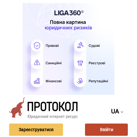
UA
Зареєструватися
Ввійти