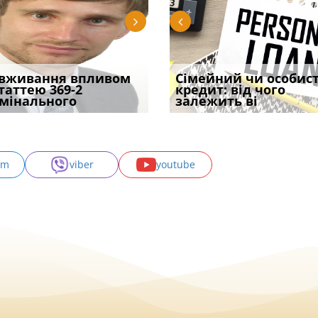
уд встановив для
вживання впливом
Чи потрібна ФОП
Документи, на яких не
Переоформлення
Сімейний чи особис
Восьмий ААС фак
одування шкоди
статтею 369-2
печатка у 2026 році:
проставляється
відстрочки за іншою
кредит: від чого
підтвердив, що 
с
мінального
правила засто
апостиль: пер
підставою: нов
залежить ві
може скас
am
viber
youtube