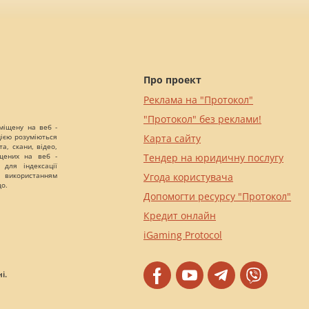
Про проект
Реклама на "Протокол"
"Протокол" без реклами!
міщену на веб -
цією розуміються
Карта сайту
а, скани, відео,
іщених на веб -
Тендер на юридичну послугу
 для індексації
 використанням
Угода користувача
що.
Допомогти ресурсу "Протокол"
Кредит онлайн
iGaming Protocol
і.