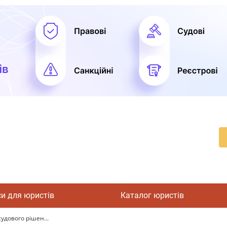
си для юристів
Каталог юристів
удового рішен...