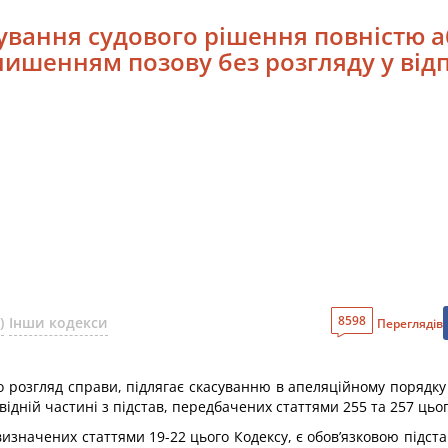
сування судового рішення повністю 
лишенням позову без розгляду у відп
8598
)
Інши кодекси
Переглядів
но розгляд справи, підлягає скасуванню в апеляційному порядк
ідній частині з підстав, передбачених статтями 255 та 257 цьог
визначених статтями 19-22 цього Кодексу, є обов’язковою підст