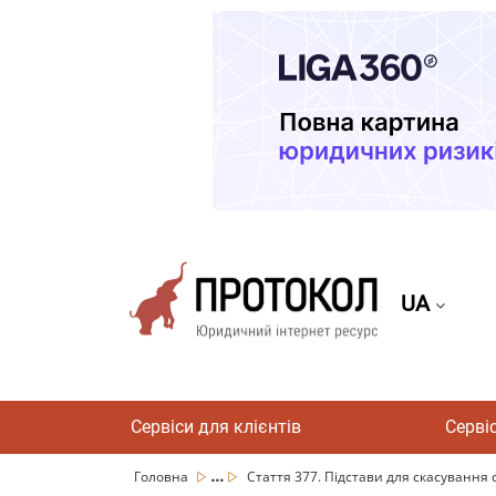
UA
Сервіси для клієнтів
Серві
...
Головна
Стаття 377. Підстави для скасування с