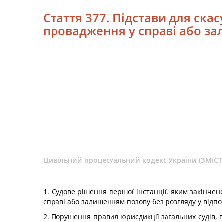
Стаття 377. Підстави для ска
провадження у справі або за
Цивільний процесуальний кодекс України (ЗМІСТ
1. Судове рішення першої інстанції, яким закінче
справі або залишенням позову без розгляду у відпов
2. Порушення правил юрисдикції загальних судів, 