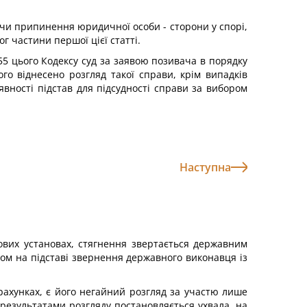
і чи припинення юридичної особи - сторони у спорі,
 частини першої цієї статті.
255 цього Кодексу суд за заявою позивача в порядку
го віднесено розгляд такої справи, крім випадків
явності підстав для підсудності справи за вибором
Наступна
сових установах, стягнення звертається державним
дом на підставі звернення державного виконавця із
ахунках, є його негайний розгляд за участю лише
 результатами розгляду постановляється ухвала, на