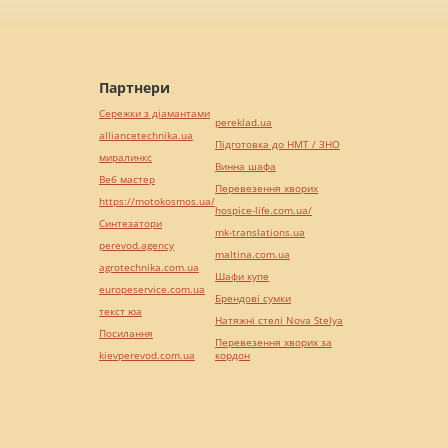
Партнери
Сережки з діамантами
pereklad.ua
alliancetechnika.ua
Підготовка до НМТ / ЗНО
миралинкс
Винна шафа
Веб мастер
Перевезення хворих
https://motokosmos.ua/
hospice-life.com.ua/
Синтезатори
mk-translations.ua
perevod.agency
maltina.com.ua
agrotechnika.com.ua
Шафи купе
europeservice.com.ua
Брендові сумки
текст юа
Натяжні стелі Nova Stelya
Посилання
Перевезення хворих за
kievperevod.com.ua
кордон