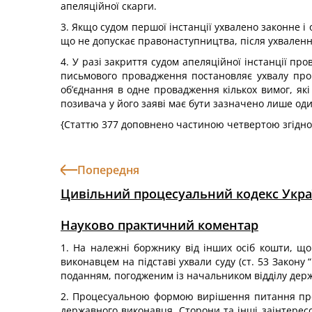
апеляційної скарги.
3. Якщо судом першої інстанції ухвалено законне і
що не допускає правонаступництва, після ухвалення
4. У разі закриття судом апеляційної інстанції пр
письмового провадження постановляє ухвалу про п
об’єднання в одне провадження кількох вимог, які
позивача у його заяві має бути зазначено лише оди
{Статтю 377 доповнено частиною четвертою згідно
Попередня
Цивільний процесуальний кодекс Укра
Науково практичний коментар
1. На належні боржнику від інших осіб кошти, що
виконавцем на підставі ухвали суду (ст. 53 Закону “
поданням, погодженим із начальником відділу держ
2. Процесуальною формою вирішення питання про 
державного виконавця. Сторони та інші заінтересо