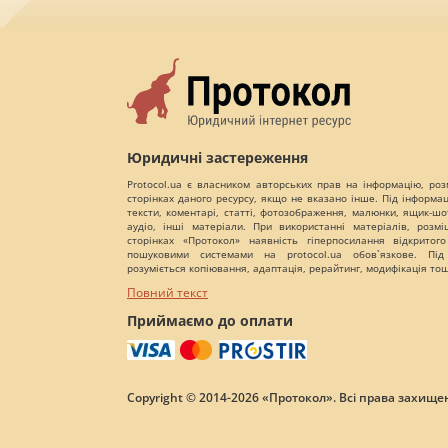
Юридичні застереження
Protocol.ua є власником авторських прав на інформацію, роз
сторінках даного ресурсу, якщо не вказано інше. Під інформа
тексти, коментарі, статті, фотозображення, малюнки, ящик-шот
аудіо, інші матеріали. При використанні матеріалів, розм
сторінках «Протокол» наявність гіперпосилання відкритого
пошуковими системами на protocol.ua обов`язкове. Під
розуміється копіювання, адаптація, рерайтинг, модифікація то
Повний текст
Приймаємо до оплати
Copyright © 2014-2026 «Протокол». Всі права захищен