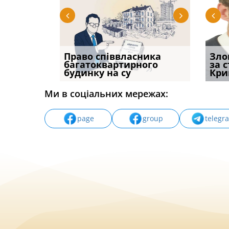
р, але
Право співвласника
Водії можуть отримати
Якщо с
Зло
илася: як
багатоквартирного
компенсацію за
відшк
за 
будинку на су
незаконні дії
наявні
Кри
Ми в соціальних мережах:
page
group
telegr