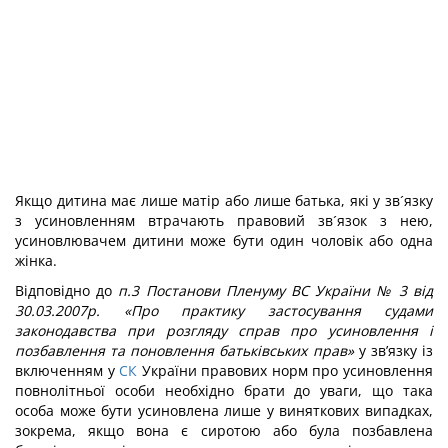
Якщо дитина має лише матір або лише батька, які у зв´язку
з усиновленням втрачають правовий зв´язок з нею,
усиновлювачем дитини може бути один чоловік або одна
жінка.
Відповідно до
п.3 Постанови Пленуму ВС України № 3 від
30.03.2007р. «Про практику застосування судами
законодавства при розгляду справ про усиновлення і
позбавлення та поновлення батьківських прав»
у зв’язку із
включенням у
СК
України правових норм про усиновлення
повнолітньої особи необхідно брати до уваги, що така
особа може бути усиновлена лише у виняткових випадках,
зокрема, якщо вона є сиротою або була позбавлена