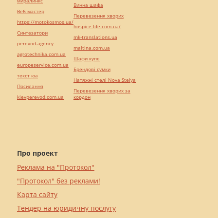
миралинкс
Винна шафа
Веб мастер
Перевезення хворих
https://motokosmos.ua/
hospice-life.com.ua/
Синтезатори
mk-translations.ua
perevod.agency
maltina.com.ua
agrotechnika.com.ua
Шафи купе
europeservice.com.ua
Брендові сумки
текст юа
Натяжні стелі Nova Stelya
Посилання
Перевезення хворих за
kievperevod.com.ua
кордон
Про проект
Реклама на "Протокол"
"Протокол" без реклами!
Карта сайту
Тендер на юридичну послугу