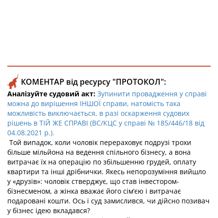
КОМЕНТАР від ресурсу "ПРОТОКОЛ":
Аналізуйте судовий акт:
Зупинити провадження у справі
можна до вирішення ІНШОЇ справи, натомість така
можливість виключається, в разі оскарження судових
рішень в ТІЙ ЖЕ СПРАВІ (ВС/КЦС у справі № 185/446/18 від
04.08.2021 р.).
Той випадок, коли чоловік перераховує подрузі трохи
більше мільйона на ведення спільного бізнесу, а вона
витрачає їх на операцію по збільшенню грудей, оплату
квартири та інші дрібнички. Якесь непорозуміння вийшло
у «друзів»: чоловік стверджує, що став інвестором-
бізнесменом, а жінка вважає його сім’єю і витрачає
подаровані кошти. Ось і суд замислився, чи дійсно позивач
у бізнес ідею вкладався?