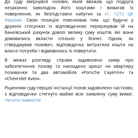
До суду звернувся чоловік, який вважав, що подруга
незаконно заволоділа його коштами і вимагав їх
повернення, як безпідставно набутих за
ст. 1212 ЦК
України.
Свою позицію пояснював тим, що будучи у
дружніх стосунках із відповідачкою перерахував їй на
банківський рахунок доволі велику суму коштів, які вони
домовились вкласти спільно у бізнес. Однак, як
стверджував позивач, відповідачка витратила кошти на
власні потреби і відмовилась їх повертати.
В межах розгляду справи задоволено заяву про
забезпечення позову та накладено арешт на квартиру
позивачки та два автомобіля «Porsche Cayenne» та
«Chevrolet Aveo».
Рішенням суду першої інстанції позов задоволено частково,
з відповідачки стягнуто майже всю заявлену суму вимог.
Читати повністю