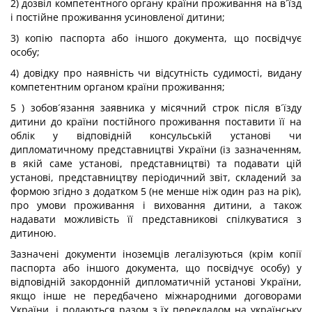
2) дозвіл компетентного органу країни проживання на в´їзд
і постійне проживання усиновленої дитини;
3) копію паспорта або іншого документа, що посвідчує
особу;
4) довідку про наявність чи відсутність судимості, видану
компетентним органом країни проживання;
5 ) зобов´язання заявника у місячний строк після в´їзду
дитини до країни постійного проживання поставити її на
облік у відповідній консульській установі чи
дипломатичному представництві України (із зазначенням,
в якій саме установі, представництві) та подавати цій
установі, представництву періодичний звіт, складений за
формою згідно з додатком 5 (не менше ніж один раз на рік),
про умови проживання і виховання дитини, а також
надавати можливість її представникові спілкуватися з
дитиною.
Зазначені документи іноземців легалізуються (крім копії
паспорта або іншого документа, що посвідчує особу) у
відповідній закордонній дипломатичній установі України,
якщо інше не передбачено міжнародними договорами
України, і подаються разом з їх перекладом на українську