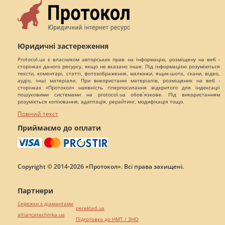
Юридичні застереження
Protocol.ua є власником авторських прав на інформацію, розміщену на веб -
сторінках даного ресурсу, якщо не вказано інше. Під інформацією розуміються
тексти, коментарі, статті, фотозображення, малюнки, ящик-шота, скани, відео,
аудіо, інші матеріали. При використанні матеріалів, розміщених на веб -
сторінках «Протокол» наявність гіперпосилання відкритого для індексації
пошуковими системами на protocol.ua обов`язкове. Під використанням
розуміється копіювання, адаптація, рерайтинг, модифікація тощо.
Повний текст
Приймаємо до оплати
Copyright © 2014-2026 «Протокол». Всі права захищені.
Партнери
Сережки з діамантами
pereklad.ua
alliancetechnika.ua
Підготовка до НМТ / ЗНО