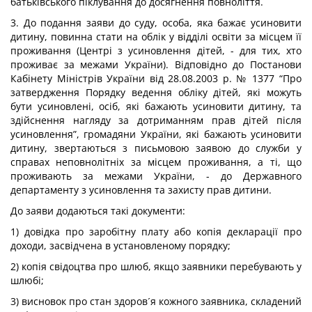
батьківського піклування до досягнення повноліття.
3. До подання заяви до суду, особа, яка бажає усиновити
дитину, повинна стати на облік у відділі освіти за місцем її
проживання (Центрі з усиновлення дітей, - для тих, хто
проживає за межами України). Відповідно до Постанови
Кабінету Міністрів України від 28.08.2003 р. № 1377 “Про
затвердження Порядку ведення обліку дітей, які можуть
бути усиновлені, осіб, які бажають усиновити дитину, та
здійснення нагляду за дотриманням прав дітей після
усиновлення”, громадяни України, які бажають усиновити
дитину, звертаються з письмовою заявою до служби у
справах неповнолітніх за місцем проживання, а ті, що
проживають за межами України, - до Державного
департаменту з усиновлення та захисту прав дитини.
До заяви додаються такі документи:
1) довідка про заробітну плату або копія декларації про
доходи, засвідчена в установленому порядку;
2) копія свідоцтва про шлюб, якщо заявники перебувають у
шлюбі;
3) висновок про стан здоров´я кожного заявника, складений