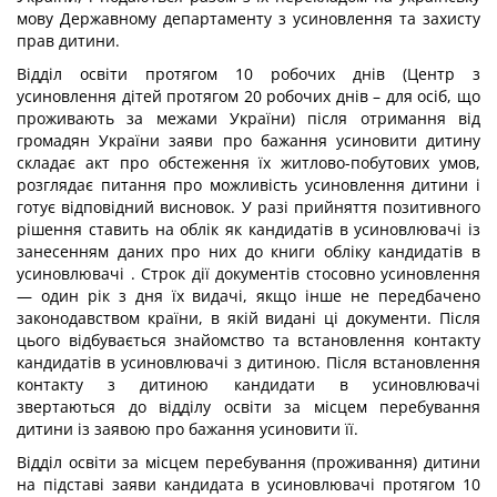
мову Державному департаменту з усиновлення та захисту
прав дитини.
Відділ освіти протягом 10 робочих днів (Центр з
усиновлення дітей протягом 20 робочих днів – для осіб, що
проживають за межами України) після отримання від
громадян України заяви про бажання усиновити дитину
складає акт про обстеження їх житлово-побутових умов,
розглядає питання про можливість усиновлення дитини і
готує відповідний висновок. У разі прийняття позитивного
рішення ставить на облік як кандидатів в усиновлювачі із
занесенням даних про них до книги обліку кандидатів в
усиновлювачі . Строк дії документів стосовно усиновлення
— один рік з дня їх видачі, якщо інше не передбачено
законодавством країни, в якій видані ці документи. Після
цього відбувається знайомство та встановлення контакту
кандидатів в усиновлювачі з дитиною. Після встановлення
контакту з дитиною кандидати в усиновлювачі
звертаються до відділу освіти за місцем перебування
дитини із заявою про бажання усиновити її.
Відділ освіти за місцем перебування (проживання) дитини
на підставі заяви кандидата в усиновлювачі протягом 10