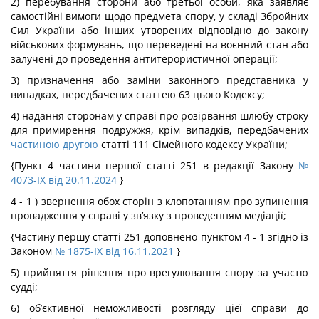
2) перебування сторони або третьої особи, яка заявляє
самостійні вимоги щодо предмета спору, у складі Збройних
Сил України або інших утворених відповідно до закону
військових формувань, що переведені на воєнний стан або
залучені до проведення антитерористичної операції;
3) призначення або заміни законного представника у
випадках, передбачених статтею 63 цього Кодексу;
4) надання сторонам у справі про розірвання шлюбу строку
для примирення подружжя, крім випадків, передбачених
частиною другою
статті 111 Сімейного кодексу України;
{Пункт 4 частини першої статті 251 в редакції Закону
№
4073-IX від 20.11.2024
}
4 - 1 ) звернення обох сторін з клопотанням про зупинення
провадження у справі у зв’язку з проведенням медіації;
{Частину першу статті 251 доповнено пунктом 4 - 1 згідно із
Законом
№ 1875-IX від 16.11.2021
}
5) прийняття рішення про врегулювання спору за участю
судді;
6) об’єктивної неможливості розгляду цієї справи до