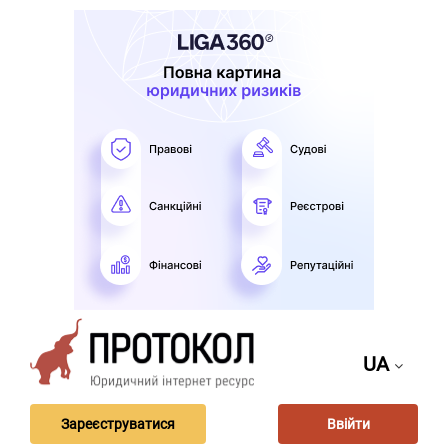
UA
Зареєструватися
Ввійти