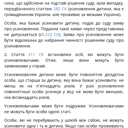
сина, що здійснене на підставі рішення суду, крім випадку,
передбаченого статтею
282
СК
(усиновлення дитини, яка є
громадянином України, але проживає за межами України).
Особа, яка бажає усиновити дитину, подає до суду заяву
про усиновлення. Подання такої заяви через представника
не допускається (ст.
223
СК
). Заява про усиновлення може
бути відкликана до набрання чинності рішенням суду про
усиновлення.
2. Стаття
211
СК
встановлює осіб, які можуть бути
усиновлювачами. Отже, лише вони можуть бути
заявниками у справі.
Усиновлювачем дитини може бути повнолітня дієздатна
особа, що старша за дитину, яку вона бажає усиновити, не
менш як на п´ятнадцять років. У разі усиновлення
повнолітньої особи різниця у віці не може бути меншою,
ніж вісімнадцять років.
Усиновлювачами може бути подружжя. Усиновлювачами
не можуть бути особи однієї статі.
Особи, які не перебувають у шлюбі між собою, не можуть
усиновити одну і ту ж дитину. Якщо такі особи проживають