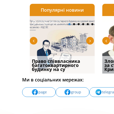
Популярні новини
2026-08-07
2026-08-03
2026-
20
р, але
Право співвласника
Водії можуть отримати
Якщо с
Зло
илася: як
багатоквартирного
компенсацію за
відшк
за 
будинку на су
незаконні дії
наявні
Кри
Ми в соціальних мережах:
page
group
telegr