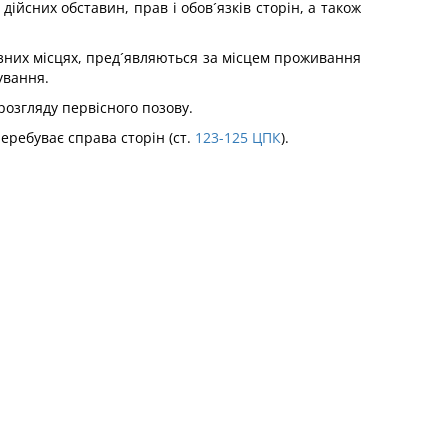
ійсних обставин, прав і обов´язків сторін, а також
різних місцях, пред´являються за місцем проживання
ування.
розгляду первісного позову.
еребуває справа сторін (ст.
123-125
ЦПК
).