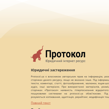
Юридичні застереження
Protocol.ua є власником авторських прав на інформацію, роз
сторінках даного ресурсу, якщо не вказано інше. Під інформа
тексти, коментарі, статті, фотозображення, малюнки, ящик-шот
аудіо, інші матеріали. При використанні матеріалів, розм
сторінках «Протокол» наявність гіперпосилання відкритого
пошуковими системами на protocol.ua обов`язкове. Під
розуміється копіювання, адаптація, рерайтинг, модифікація то
Повний текст