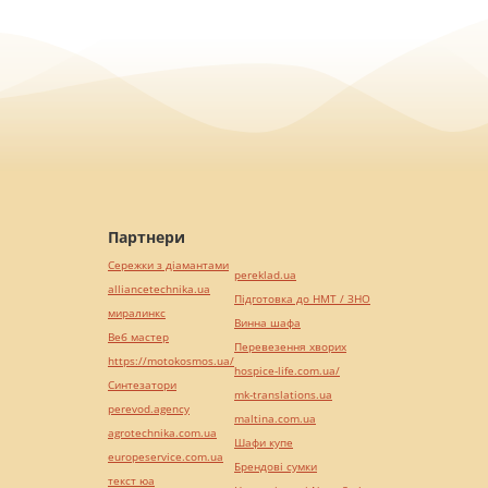
Партнери
Сережки з діамантами
pereklad.ua
alliancetechnika.ua
Підготовка до НМТ / ЗНО
миралинкс
Винна шафа
Веб мастер
Перевезення хворих
https://motokosmos.ua/
hospice-life.com.ua/
Синтезатори
mk-translations.ua
perevod.agency
maltina.com.ua
agrotechnika.com.ua
Шафи купе
europeservice.com.ua
Брендові сумки
текст юа