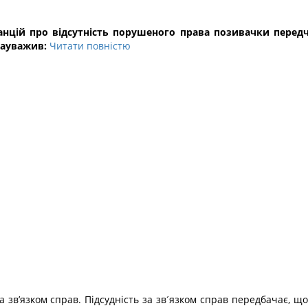
анцій про відсутність порушеного права позивачки перед
зауважив:
Читати повністю
а зв’язком справ. Підсудність за зв´язком справ передбачає, що