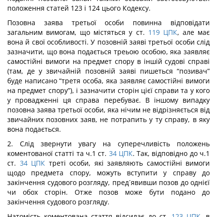
положення статей 123 і 124 цього Кодексу.
Позовна заява третьої особи повинна відповідати
загальним вимогам, що містяться у ст.
119
ЦПК
, але має
вона й свої особливості. У позовній заяві третьої особи слід
зазначити, що вона подається треьою особою, яка заявляє
самостійні вимоги на предмет спору в іншій судові справі
(там, де у звичайній позовній заяві пишеться “позивач”
буде написано “третя особа, яка заявляє самостійні вимоги
на предмет спору”), і зазначити сторін цієї справи та у кого
у провадженні ця справа перебуває. В іншому випадку
позовна заява третьої особи, яка нічим не відрізняється від
звичайних позовних заяв, не потрапить у ту справу, в яку
вона подається.
2. Слід звернути увагу на суперечливість положень
коментованої статті та ч.1 ст.
34
ЦПК
. Так, відповідно до ч.1
ст.
34
ЦПК
треті особи, які заявляють самостійні вимоги
щодо предмета спору, можуть вступити у справу до
закінчення судового розгляду, пред´явивши позов до однієї
чи обох сторін. Отже позов може бути подано до
закінчення судового розгляду.
Натомість коментована стаття відсилає до ст.
123
ЦПК
, в