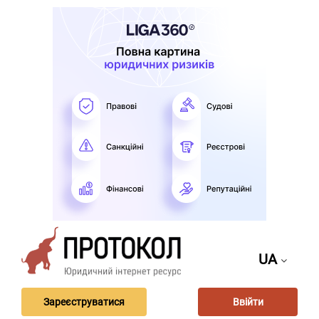
UA
Зареєструватися
Ввійти