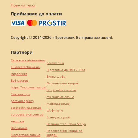
Повний текст
Приймаємо до оплати
Copyright © 2014-2026 «Протокол». Всі права захищені.
Партнери
Сережки з діамантами
pereklad.ua
alliancetechnika.ua
Підготовка до НМТ / ЗНО
миралинкс
Винна шафа
Веб мастер
Перевезення хворих
https://motokosmos.ua/
hospice-life.com.ua/
Синтезатори
mk-translations.ua
perevod.agency
maltina.com.ua
agrotechnika.com.ua
Шафи купе
europeservice.com.ua
Брендові сумки
текст юа
Натяжні стелі Nova Stelya
Посилання
Перевезення хворих за
kievperevod.com.ua
кордон