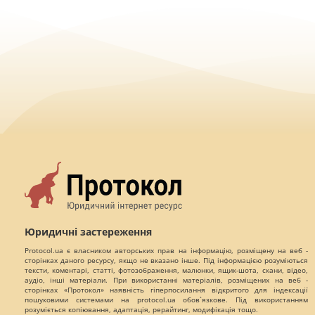
Юридичні застереження
Protocol.ua є власником авторських прав на інформацію, розміщену на веб -
сторінках даного ресурсу, якщо не вказано інше. Під інформацією розуміються
тексти, коментарі, статті, фотозображення, малюнки, ящик-шота, скани, відео,
аудіо, інші матеріали. При використанні матеріалів, розміщених на веб -
сторінках «Протокол» наявність гіперпосилання відкритого для індексації
пошуковими системами на protocol.ua обов`язкове. Під використанням
розуміється копіювання, адаптація, рерайтинг, модифікація тощо.