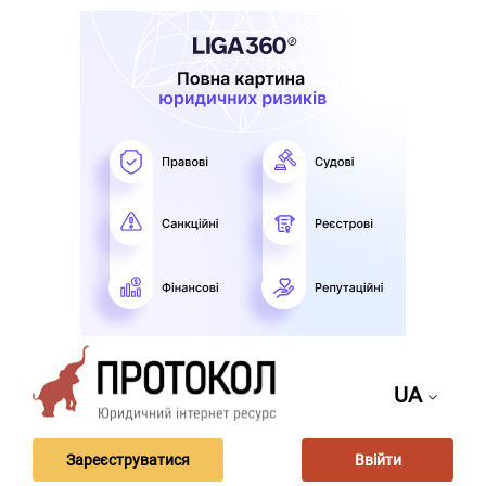
UA
Зареєструватися
Ввійти