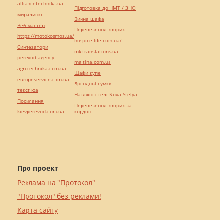
alliancetechnika.ua
Підготовка до НМТ / ЗНО
миралинкс
Винна шафа
Веб мастер
Перевезення хворих
https://motokosmos.ua/
hospice-life.com.ua/
Синтезатори
mk-translations.ua
perevod.agency
maltina.com.ua
agrotechnika.com.ua
Шафи купе
europeservice.com.ua
Брендові сумки
текст юа
Натяжні стелі Nova Stelya
Посилання
Перевезення хворих за
kievperevod.com.ua
кордон
Про проект
Реклама на "Протокол"
"Протокол" без реклами!
Карта сайту