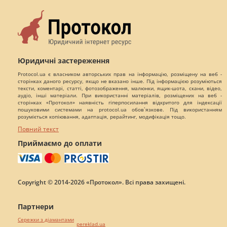
Юридичні застереження
Protocol.ua є власником авторських прав на інформацію, розміщену на веб -
сторінках даного ресурсу, якщо не вказано інше. Під інформацією розуміються
тексти, коментарі, статті, фотозображення, малюнки, ящик-шота, скани, відео,
аудіо, інші матеріали. При використанні матеріалів, розміщених на веб -
сторінках «Протокол» наявність гіперпосилання відкритого для індексації
пошуковими системами на protocol.ua обов`язкове. Під використанням
розуміється копіювання, адаптація, рерайтинг, модифікація тощо.
Повний текст
Приймаємо до оплати
Copyright © 2014-2026 «Протокол». Всі права захищені.
Партнери
Сережки з діамантами
pereklad.ua