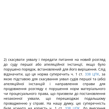
2) скасувати ухвалу і передати питання на новий розгляд
до суду першої або апеляційної інстанції, якщо було
порушено порядок, встановлений для його вирішення. Слід
відзначити, що ця норма суперечить ч. 1 ст.
338
ЦПК
, за
якою підставою для скасування ухвал судів першої та (або)
апеляційної інстанцій і направлення справи для
продовження розгляду є порушення норм матеріального
чи процесуального права, що призвели до постановлення
незаконної ухвали, що перешкоджає подальшому
провадженню у справі. На нашу думку, цю суперечність
буде усунуто на користь ч. 1 ст.
338
ЦПК
. До внесення