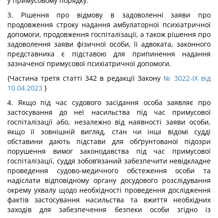
у примусовому порядку.
3. Рішення про відмову в задоволенні заяви про
продовження строку надання амбулаторної психіатричної
допомоги, продовження госпіталізації, а також рішення про
задоволення заяви фізичної особи, її адвоката, законного
представника є підставою для припинення надання
зазначеної примусової психіатричної допомоги.
{Частина третя статті 342 в редакції Закону
№ 3022-IX від
10.04.2023
}
4. Якщо під час судового засідання особа заявляє про
застосування до неї насильства під час примусової
госпіталізації або, незалежно від наявності заяви особи,
якщо її зовнішній вигляд, стан чи інші відомі судді
обставини дають підстави для обґрунтованої підозри
порушення вимог законодавства під час примусової
госпіталізації, суддя зобов’язаний забезпечити невідкладне
проведення судово-медичного обстеження особи та
надіслати відповідному органу досудового розслідування
окрему ухвалу щодо необхідності проведення дослідження
фактів застосування насильства та вжиття необхідних
заходів для забезпечення безпеки особи згідно із