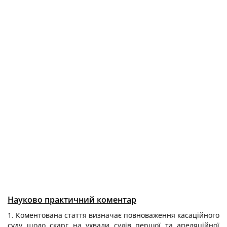
Науково практичний коментар
1. Коментована стаття визначає повноваження касаційного
суду щодо скарг на ухвали судів першої та апеляційної