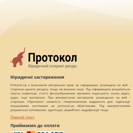
Юридичні застереження
Protocol.ua є власником авторських прав на інформацію, розміщену на веб -
сторінках даного ресурсу, якщо не вказано інше. Під інформацією розуміються
тексти, коментарі, статті, фотозображення, малюнки, ящик-шота, скани, відео,
аудіо, інші матеріали. При використанні матеріалів, розміщених на веб -
сторінках «Протокол» наявність гіперпосилання відкритого для індексації
пошуковими системами на protocol.ua обов`язкове. Під використанням
розуміється копіювання, адаптація, рерайтинг, модифікація тощо.
Повний текст
Приймаємо до оплати