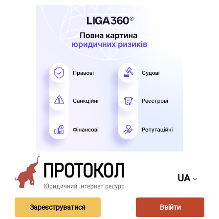
UA
Зареєструватися
Ввійти