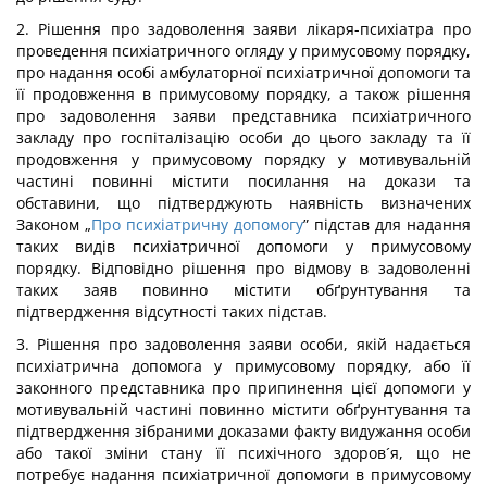
2. Рішення про задоволення заяви лікаря-психіатра про
проведення психіатричного огляду у примусовому порядку,
про надання особі амбулаторної психіатричної допомоги та
її продовження в примусовому порядку, а також рішення
про задоволення заяви представника психіатричного
закладу про госпіталізацію особи до цього закладу та її
продовження у примусовому порядку у мотивувальній
частині повинні містити посилання на докази та
обставини, що підтверджують наявність визначених
Законом „
Про психіатричну допомогу
” підстав для надання
таких видів психіатричної допомоги у примусовому
порядку. Відповідно рішення про відмову в задоволенні
таких заяв повинно містити обґрунтування та
підтвердження відсутності таких підстав.
3. Рішення про задоволення заяви особи, якій надається
психіатрична допомога у примусовому порядку, або її
законного представника про припинення цієї допомоги у
мотивувальній частині повинно містити обґрунтування та
підтвердження зібраними доказами факту видужання особи
або такої зміни стану її психічного здоров´я, що не
потребує надання психіатричної допомоги в примусовому