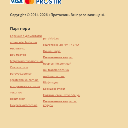
Copyright © 2014-2026 «Протокол». Всі права захищені.
Партнери
Сережки з діамантами
pereklad.ua
alliancetechnika.ua
Підготовка до НМТ / ЗНО
миралинкс
Винна шафа
Веб мастер
Перевезення хворих
https://motokosmos.ua/
hospice-life.com.ua/
Синтезатори
mk-translations.ua
perevod.agency
maltina.com.ua
agrotechnika.com.ua
Шафи купе
europeservice.com.ua
Брендові сумки
текст юа
Натяжні стелі Nova Stelya
Посилання
Перевезення хворих за
kievperevod.com.ua
кордон