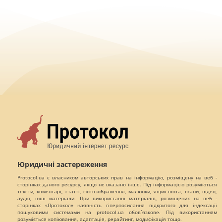
Юридичні застереження
Protocol.ua є власником авторських прав на інформацію, розміщену на веб -
сторінках даного ресурсу, якщо не вказано інше. Під інформацією розуміються
тексти, коментарі, статті, фотозображення, малюнки, ящик-шота, скани, відео,
аудіо, інші матеріали. При використанні матеріалів, розміщених на веб -
сторінках «Протокол» наявність гіперпосилання відкритого для індексації
пошуковими системами на protocol.ua обов`язкове. Під використанням
розуміється копіювання, адаптація, рерайтинг, модифікація тощо.