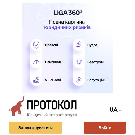
UA
Зареєструватися
Ввійти