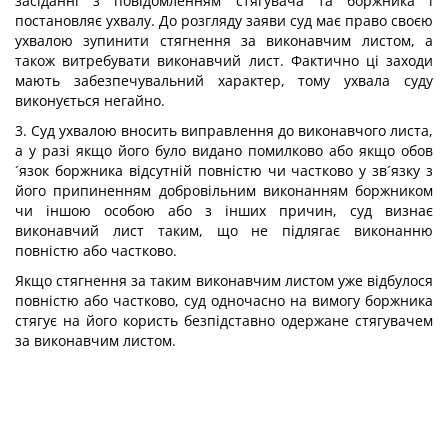
засіданні з повідомленням стягувача та боржника і
постановляє ухвалу. До розгляду заяви суд має право своєю
ухвалою зупинити стягнення за виконавчим листом, а
також витребувати виконавчий лист. Фактично ці заходи
мають забезпечувальний характер, тому ухвала суду
виконується негайно.
3. Суд ухвалою вносить виправлення до виконавчого листа,
а у разі якщо його було видано помилково або якщо обов
´язок боржника відсутній повністю чи частково у зв´язку з
його припиненням добровільним виконанням боржником
чи іншою особою або з інших причин, суд визнає
виконавчий лист таким, що не підлягає виконанню
повністю або частково.
Якщо стягнення за таким виконавчим листом уже відбулося
повністю або частково, суд одночасно на вимогу боржника
стягує на його користь безпідставно одержане стягувачем
за виконавчим листом.