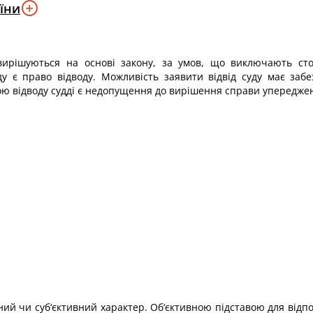
їни
 вирішуються на основі закону, за умов, що виключають ст
уду є право відводу. Можливість заявити відвід суду має заб
ою відводу судді є недопущення до вирішення справи упереджен
вний чи суб‘єктивний характер. Об‘єктивною підставою для відпов