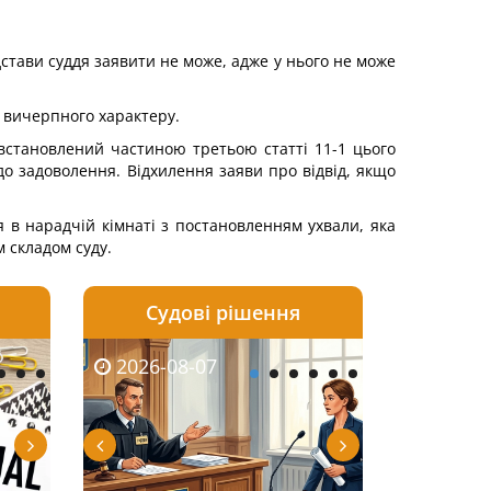
підстави суддя заявити не може, адже у нього не може
ь вичерпного характеру.
 встановлений частиною третьою статті 11-1 цього
до задоволення. Відхилення заяви про відвід, якщо
я в нарадчій кімнаті з постановленням ухвали, яка
 складом суду.
Судові рішення
2026-08-06
2026-08-04
2026-08-07
2026-08-07
2026-08-05
2026-08-04
2026-08-06
2026-08-0