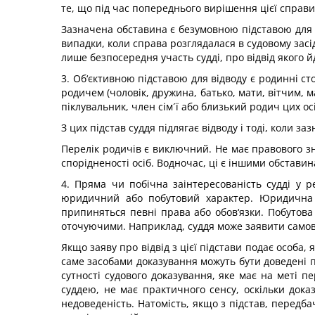
те, що під час попереднього вирішення цієї справи 
Зазначена обставина є безумовною підставою для ві
випадки, коли справа розглядалася в судовому засі
лише безпосередня участь судді, про відвід якого йд
3. Об‘єктивною підставою для відводу є родинні сто
родичем (чоловік, дружина, батько, мати, вітчим, м
піклувальник, член сім´ї або близький родич цих осі
З цих підстав суддя підлягає відводу і тоді, коли з
Перелік родичів є виключний. Не має правового зна
спорідненості осіб. Водночас, ці є іншими обставин
4. Пряма чи побічна заінтересованість судді у р
юридичний або побутовий характер. Юридична за
припиняться певні права або обов‘язки. Побутова
оточуючими. Наприклад, суддя може заявити самовідві
Якщо заяву про відвід з цієї підстави подає особа
саме засобами доказування можуть бути доведені пі
сутності судового доказування, яке має на меті п
суддею, не має практичного сенсу, оскільки доказ
недоведеність. Натомість, якщо з підстав, передба