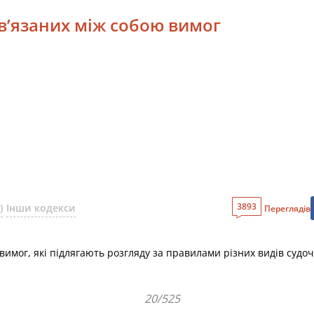
ов’язаних між собою вимог
3893
)
Інши кодекси
Переглядів
вимог, які підлягають розгляду за правилами різних видів судо
20/525