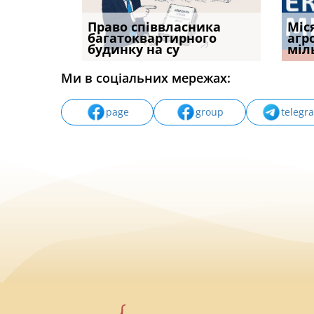
р, але
Право співвласника
ФУНДАМЕНТАЛЬНА
Якщо с
Міс
илася: як
багатоквартирного
ПРОБЛЕМА «СУДОВОЇ
відшк
агр
будинку на су
ПРАКТИКИ», АБО ПР
наявні
міл
Ми в соціальних мережах:
page
group
telegr