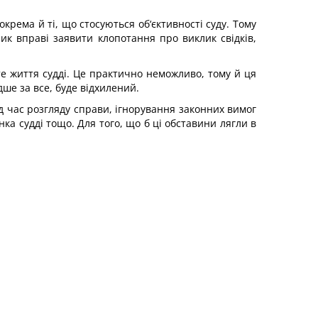
крема й ті, що стосуються об‘єктивності суду. Тому
ник вправі заявити клопотання про виклик свідків,
е життя судді. Це практично неможливо, тому й ця
дше за все, буде відхилений.
ід час розгляду справи, ігнорування законних вимог
ка судді тощо. Для того, що б ці обставини лягли в