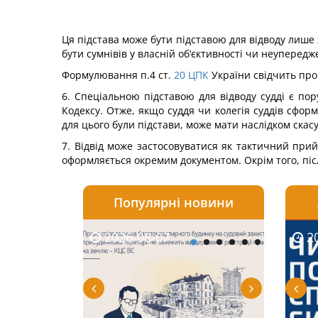
Ця підстава може бути підставою для відводу лише з 
бути сумнівів у власній об‘єктивності чи неупередж
Формулювання п.4 ст.
20
ЦПК
України свідчить про
6. Спеціальною підставою для відводу судді є по
Кодексу. Отже, якщо суддя чи колегія суддів сфор
для цього були підстави, може мати наслідком скас
7. Відвід може застосовуватися як тактичний прий
оформляється окремим документом. Окрім того, післ
Популярні новини
2026-08-07
2026-08-03
2026-
20