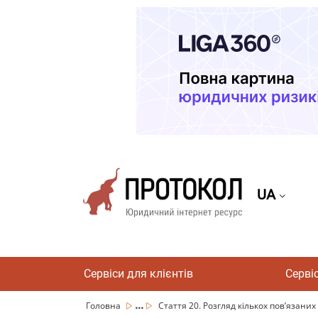
UA
Сервіси для клієнтів
Серві
...
Головна
Стаття 20. Розгляд кількох пов’язаних 