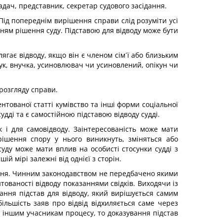
ладач, представник, секретар судового засідання.
 Під попереднім вирішення справи слід розуміти усі
нням рішення суду. Підставою для відводу може бути
лягає відводу, якщо він є членом сім´ї або близьким
внук, внучка, усиновлювач чи усиновлений, опікун чи
 розгляду справи.
нтованої статті кумівство та інші форми соціальної
удді та є самостійною підставою відводу судді.
к і для самовідводу. Заінтересованість може мати
рішення спору у нього виникнуть, зміняться або
уду може мати вплив на особисті стосунки судді з
ій мірі залежні від однієї з сторін.
ування. Чинним законодавством не передбачено якими
тованості відводу показаннями свідків. Виходячи із
вання підстав для відводу, який вирішується самим
більшість заяв про відвід відхиляється саме через
ть іншим учасникам процесу, то доказування підстав