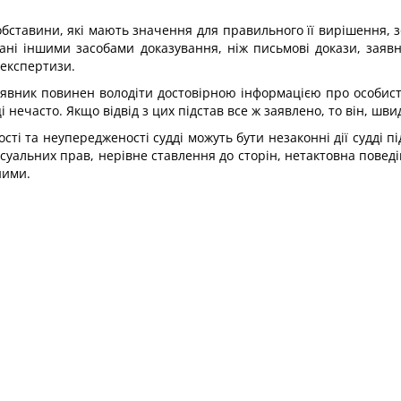
ставини, які мають значення для правильного її вирішення, зо
зані іншими засобами доказування, ніж письмові докази, заяв
експертизи.
заявник повинен володіти достовірною інформацією про особист
 нечасто. Якщо відвід з цих підстав все ж заявлено, то він, шви
сті та неупередженості судді можуть бути незаконні дії судді п
уальних прав, нерівне ставлення до сторін, нетактовна поведін
ними.