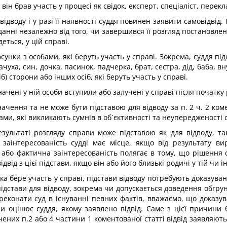
він брав участь у процесі як свідок, експерт, спеціаліст, перек
дводу і у разі її наявності суддя повинен заявити самовідвід.
данні незалежно від того, чи завершився її розгляд постановле
еться, у цій справі.
сунки з особами, які беруть участь у справі. Зокрема, суддя під
ачуха, син, дочка, пасинок, падчерка, брат, сестра, дід, баба, 
б) сторони або інших осіб, які беруть участь у справі.
азначені у ній особи вступили або залучені у справі після початку
чення та не може бути підставою для відводу за п. 2 ч. 2 коме
ами, які викликають сумнів в об´єктивності та неупередженості с
езультаті розгляду справи може підставою як для відводу, та
інтересованість судді має місце, якщо від результату ви
 або фактична заінтересованість полягає в тому, що рішення с
д з цієї підстави, якщо він або його близькі родичі у тій чи інш
, яка бере участь у справі, підстави відводу потребують доказ
дстави для відводу, зокрема чи допускається доведення обгрун
ереконати суд в існуванні певних фактів, вважаємо, що доказу
и оцінює суддя, якому заявлено відвід. Саме з цієї причини 
чених п.2 або 4 частини 1 коментованої статті відвід заявляю