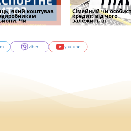
уд встановив для
яць, який коштував
Чи потрібна ФОП
Документи, на яких не
Огляд практики ВС від
Сімейний чи особис
Восьмий ААС фак
одування шкоди
овиробникам
печатка у 2026 році:
проставляється
Ростислава Кравця, що
кредит: від чого
підтвердив, що 
с
ьйони. Чи
правила засто
апостиль: пер
опублі
залежить ві
може скас
am
viber
youtube