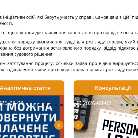
ініціативи осіб, які беруть участь у справі. Самовідвід з цієї 
еності.
 те, що підстави для заявлення клопотання про відвід не носят
рушення порядку визначення судді для розгляду справи, який
мована без дотримання встановленого порядку, відвід підлягає 
ування судового рішення.
ом затягування процесу, оскільки заява про відвід вирішуєтьс
я задоволення заяви про відвід справа підлягає розгляду новим
Аналітична стаття
Консультації
08-06
26-08-08
2026-08-05
2026-08-06
2026-08-07
2026-08-07
2026-07-30