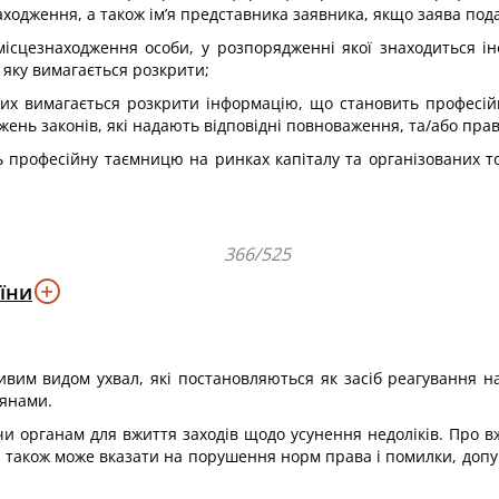
аходження, а також ім’я представника заявника, якщо заява под
 місцезнаходження особи, у розпорядженні якої знаходиться 
 яку вимагається розкрити;
яких вимагається розкрити інформацію, що становить професі
ень законів, які надають відповідні повноваження, та/або прав 
ить професійну таємницю на ринках капіталу та організованих 
366/525
їни
бливим видом ухвал, які постановляються як засіб реагування 
янами.
чи органам для вжиття заходів щодо усунення недоліків. Про в
 також може вказати на порушення норм права і помилки, допущ