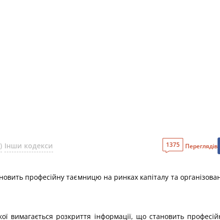
1375
)
Інши кодекси
Переглядів
становить професійну таємницю на ринках капіталу та організов
якої вимагається розкриття інформації, що становить професі