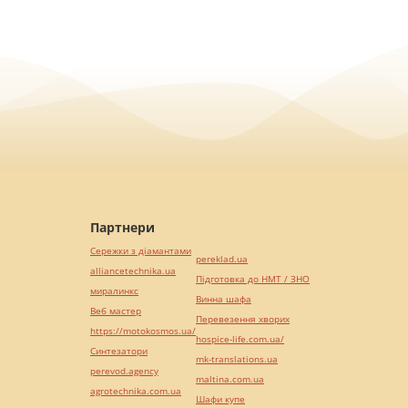
Партнери
Сережки з діамантами
pereklad.ua
alliancetechnika.ua
Підготовка до НМТ / ЗНО
миралинкс
Винна шафа
Веб мастер
Перевезення хворих
https://motokosmos.ua/
hospice-life.com.ua/
Синтезатори
mk-translations.ua
perevod.agency
maltina.com.ua
agrotechnika.com.ua
Шафи купе