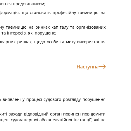
ається представником;
інформація, що становить професійну таємницю на
йну таємницю на ринках капіталу та організованих
та інтересів, які порушено;
товарних ринках, щодо особи та мету використання
Наступна
на виявлені у процесі судового розгляду порушення
житі заходи відповідний орган повинен повідомити
ені судом першої або апеляційної інстанції, які не