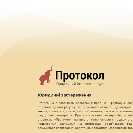
Юридичні застереження
Protocol.ua є власником авторських прав на інформацію, роз
сторінках даного ресурсу, якщо не вказано інше. Під інформа
тексти, коментарі, статті, фотозображення, малюнки, ящик-шот
аудіо, інші матеріали. При використанні матеріалів, розм
сторінках «Протокол» наявність гіперпосилання відкритого
пошуковими системами на protocol.ua обов`язкове. Під
розуміється копіювання, адаптація, рерайтинг, модифікація то