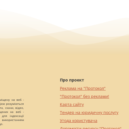
Про проект
Реклама на "Протокол"
"Протокол" без реклами!
міщену на веб -
цією розуміються
Карта сайту
а, скани, відео,
іщених на веб -
Тендер на юридичну послугу
 для індексації
 використанням
Угода користувача
що.
Допомогти ресурсу "Протокол"