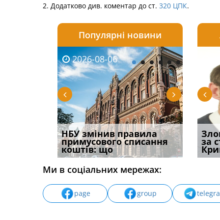
2. Додатково див. коментар до ст.
320
ЦПК
.
Популярні новини
2026-08-06
2026-08-03
2026-
20
і
НБУ змінив правила
Водії можуть отримати
Якщо с
Зло
способом
примусового списання
компенсацію за
відшк
за 
вих
коштів: що
незаконні дії
наявні
Кри
Ми в соціальних мережах:
page
group
telegr