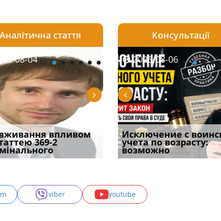
Аналітична стаття
Консультації
08-06
26-08-04
2026-08-05
2026-08-06
2026-08-04
2026-08-06
2026-07-30
уд встановив для
вживання впливом
Особливості захисту у
Документи, на яких не
Переоформлення
Исключение с воинс
Восьмий ААС фак
одування шкоди
статтею 369-2
кримінальному
проставляється
відстрочки за іншою
учета по возрасту:
підтвердив, що 
с
мінального
провадженні: я
апостиль: пер
підставою: нов
возможно
може скас
am
viber
youtube