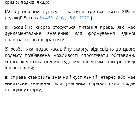
крім випадків, якщо:
{Абзац перший пункту 2 частини третьої статті 389 в
редакції Закону
№ 460-IX від 15.01.2020
}
а) касаційна скарга стосується питання права, яке має
фундаментальне значення для формування єдиної
правозастосовчої практики;
б) особа, яка подає касаційну скаргу, відповідно до цього
Кодексу позбавлена можливості спростувати обставини,
встановлені оскарженим судовим рішенням, при розгляді
іншої справи;
в) справа становить значний суспільний інтерес або має
виняткове значення для учасника справи, який подає
касаційну скаргу;