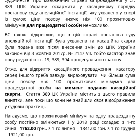
судочинстві про малозначні справи запровадженої у ст.
389 ЦПК України оскаржити у касаційному порядку
постанову суду апеляційної інстанції, яку ухвалено у спорі
із сумою ціни позову нижче ніж 100 прожиткових
мінімумів
для працездатної особи
неможливо.
ВС також підкреслив, що в цій справі постанова суду
апеляційної інстанції була ухвалена та касаційна скарга
була подана вже після внесення змін до ЦПК України
законом від 3 жовтня 2017р. № 2147-VII, тобто касатор знав
нову редакцію ст. 19, 389, 394 процесуального закону.
Отже, для відкриття касаційного провадження касатору
серед іншого треба завжди вираховувати чи більша сума
ціни позову ніж 100 прожиткових мінімумів для
працездатної особи
на момент подання касаційної
скарги.
Стаття 389 ЦК України містить з цього правила
винятки, але поки що вони не знайшли своє відображення
у судовій практиці.
Нагадуємо, що прожитковий мінімум на одну працездатну
особу постійно змінюється і у 2018 році складає: з 1-го
січня –
1762,00
грн., з 1-го липня – 1841,00 грн, з 1-го грудня
– 1921,00 грн.