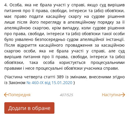
4. Особа, яка не брала участі у справі, якщо суд вирішив
питання про її права, свободи, інтереси та (або) обов’язки,
має право подати касаційну скаргу на судове рішення
лише після його перегляду в апеляційному порядку за її
апеляційною скаргою, крім випадку, коли судове рішення
про права, свободи, інтереси та (або) обов’язки такої особи
було ухвалено безпосередньо судом апеляційної інстанції.
Після відкриття касаційного провадження за касаційною
скаргою особи, яка не брала участі у справі, але суд
вирішив питання про її права, свободи, інтереси та (або)
обов’язки, така особа користується процесуальними
правами і несе процесуальні обов’язки учасника справи.
{Частина четверта статті 389 із змінами, внесеними згідно
із Законом
№ 460-IX від 15.01.2020
}
Попередня
Наступна
407/525
Додати в обране