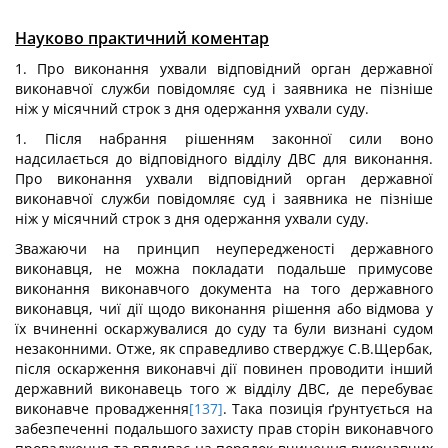
Науково практичний коментар
1. Про виконання ухвали відповідний орган державної
виконавчої служби повідомляє суд і заявника не пізніше
ніж у місячний строк з дня одержання ухвали суду.
1. Після набрання рішенням законної сили воно
надсилається до відповідного відділу ДВС для виконання.
Про виконання ухвали відповідний орган державної
виконавчої служби повідомляє суд і заявника не пізніше
ніж у місячний строк з дня одержання ухвали суду.
Зважаючи на принцип неупередженості державного
виконавця, не можна покладати подальше примусове
виконання виконавчого документа на того державного
виконавця, чиї дії щодо виконання рішення або відмова у
їх вчиненні оскаржувалися до суду та були визнані судом
незаконними. Отже, як справедливо стверджує С.В.Щербак,
після оскарження виконавчі дії повинен проводити інший
державний виконавець того ж відділу ДВС, де перебуває
виконавче провадження
[137]
. Така позиція ґрунтується на
забезпеченні подальшого захисту прав сторін виконавчого