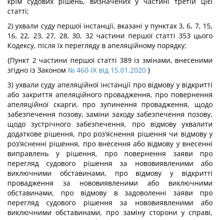
крім судових рішень, визначених у частині третій цієї
статті;
2) ухвали суду першої інстанції, вказані у пунктах 3, 6, 7, 15,
16, 22, 23, 27, 28, 30, 32 частини першої статті 353 цього
Кодексу, після їх перегляду в апеляційному порядку;
{Пункт 2 частини першої статті 389 із змінами, внесеними
згідно із Законом
№ 460-IX від 15.01.2020
}
3) ухвали суду апеляційної інстанції про відмову у відкритті
або закриття апеляційного провадження, про повернення
апеляційної скарги, про зупинення провадження, щодо
забезпечення позову, заміни заходу забезпечення позову,
щодо зустрічного забезпечення, про відмову ухвалити
додаткове рішення, про роз’яснення рішення чи відмову у
роз’ясненні рішення, про внесення або відмову у внесенні
виправлень у рішення, про повернення заяви про
перегляд судового рішення за нововиявленими або
виключними обставинами, про відмову у відкритті
провадження за нововиявленими або виключними
обставинами, про відмову в задоволенні заяви про
перегляд судового рішення за нововиявленими або
виключними обставинами, про заміну сторони у справі,