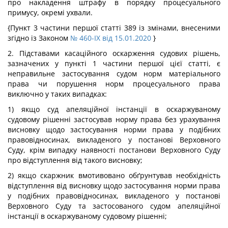
про накладення штрафу в порядку процесуального
примусу, окремі ухвали.
{Пункт 3 частини першої статті 389 із змінами, внесеними
згідно із Законом
№ 460-IX від 15.01.2020
}
2. Підставами касаційного оскарження судових рішень,
зазначених у пункті 1 частини першої цієї статті, є
неправильне застосування судом норм матеріального
права чи порушення норм процесуального права
виключно у таких випадках:
1) якщо суд апеляційної інстанції в оскаржуваному
судовому рішенні застосував норму права без урахування
висновку щодо застосування норми права у подібних
правовідносинах, викладеного у постанові Верховного
Суду, крім випадку наявності постанови Верховного Суду
про відступлення від такого висновку;
2) якщо скаржник вмотивовано обґрунтував необхідність
відступлення від висновку щодо застосування норми права
у подібних правовідносинах, викладеного у постанові
Верховного Суду та застосованого судом апеляційної
інстанції в оскаржуваному судовому рішенні;