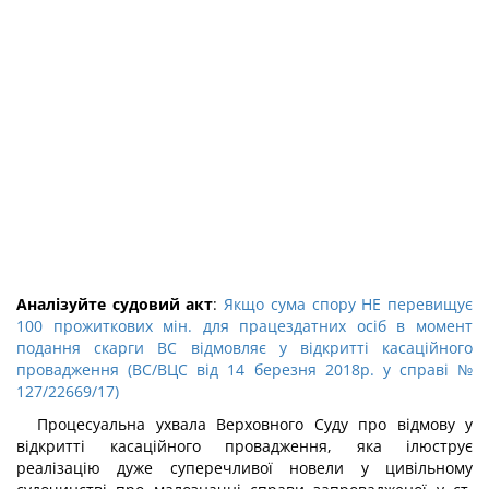
Аналізуйте судовий акт
:
Якщо сума спору НЕ перевищує
100 прожиткових мін. для працездатних осіб в момент
подання скарги ВС відмовляє у відкритті касаційного
провадження (ВС/ВЦС від 14 березня 2018р. у справі №
127/22669/17)
Процесуальна ухвала Верховного Суду про відмову у
відкритті касаційного провадження, яка ілюструє
реалізацію дуже суперечливої новели у цивільному