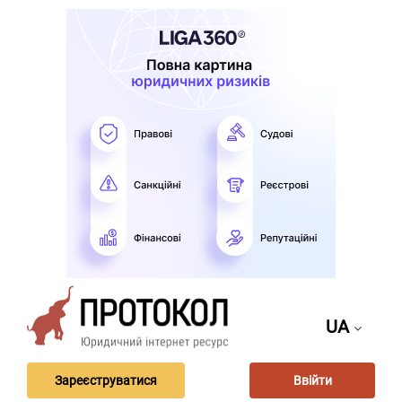
UA
Зареєструватися
Ввійти