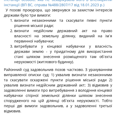
інстанції (ВП ВС, справа №488/2807/17 від 18.01.2023 р.)
У позові прокурора, що звернувся за захистом інтересів
держави було три вимоги:
визнати незаконними та скасувати певні пункти
рішення міської ради;
визнати недійсним державний акт на право
власності на земельну ділянку, виданий на ім`я
первинної набувачки;
витребувати у кінцевої набувачки у власність
держави землю - у придатному для використання
стані шляхом знесення розміщеного там об`єкта
нерухомості (житлового будинку).
Районний суд задовольнив позов частково. З урахуванням
виправленої описки суд: 1) ухвалив визнати незаконними
та скасувати оскаржені пункти рішення міської ради 2)
ухвалив визнати недійсним державний акт; 3) відмовив у
задоволенні вимоги про витребування з володіння кінцевої
набувачки спірної земельної ділянки шляхом знесення
спорудженого на цій ділянці об`єкта нерухомості. Тобто
перші дві вимоги задовольнив, а у задоволенні третьої
відмовив.