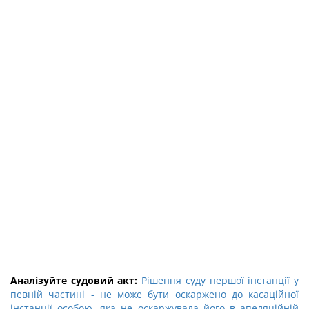
Аналізуйте судовий акт:
Рішення суду першої інстанції у
певній частині - не може бути оскаржено до касаційної
інстанції особою, яка не оскаржувала його в апеляційній