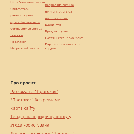
https://motokosmos.ua/
hospice-life.com.ua/
Синтезатори
mk-translations.ua
perevod.agency
maltina.com.ua
agrotechnika.com.ua
Шафи купе
europeservice.com.ua
Брендові сумки
текст юа
Натяжні стелі Nova Stelya
Посилання
Перевезення хворих за
kievperevod.com.ua
кордон
Про проект
Реклама на "Протокол"
"Протокол" без реклами!
Карта сайту
Тендер на юридичну послугу
Угода користувача
Допомогти ресурсу "Протокол"