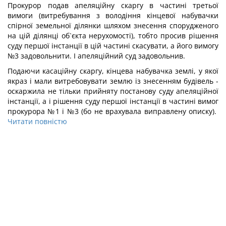
Прокурор подав апеляційну скаргу в частині третьої
вимоги (витребування з володіння кінцевої набувачки
спірної земельної ділянки шляхом знесення спорудженого
на цій ділянці об`єкта нерухомості), тобто просив рішення
суду першої інстанції в цій частині скасувати, а його вимогу
№3 задовольнити. І апеляційний суд задовольнив.
Подаючи касаційну скаргу, кінцева набувачка землі, у якої
якраз і мали витребовувати землю із знесенням будівель -
оскаржила не тільки прийняту постанову суду апеляційної
інстанції, а і рішення суду першої інстанції в частині вимог
прокурора №1 і №3 (бо не врахувала виправлену описку).
Читати повністю