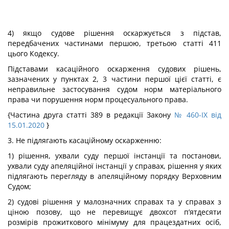
4) якщо судове рішення оскаржується з підстав,
передбачених частинами першою, третьою статті 411
цього Кодексу.
Підставами касаційного оскарження судових рішень,
зазначених у пунктах 2, 3 частини першої цієї статті, є
неправильне застосування судом норм матеріального
права чи порушення норм процесуального права.
{Частина друга статті 389 в редакції Закону
№ 460-IX від
15.01.2020
}
3. Не підлягають касаційному оскарженню:
1) рішення, ухвали суду першої інстанції та постанови,
ухвали суду апеляційної інстанції у справах, рішення у яких
підлягають перегляду в апеляційному порядку Верховним
Судом;
2) судові рішення у малозначних справах та у справах з
ціною позову, що не перевищує двохсот п’ятдесяти
розмірів прожиткового мінімуму для працездатних осіб,