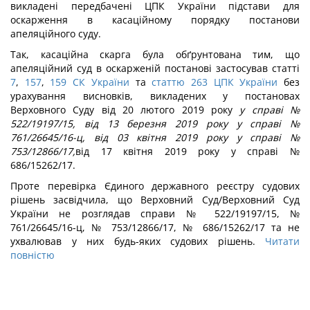
викладені передбачені ЦПК України підстави для
оскарження в касаційному порядку постанови
апеляційного суду.
Так, касаційна скарга була обґрунтована тим, що
апеляційний суд в оскарженій постанові застосував статті
7
,
157
,
159 СК України
та
статтю 263 ЦПК України
без
урахування висновків, викладених у постановах
Верховного Суду від 20 лютого 2019 року
у справі №
522/19197/15, від 13 березня 2019 року у справі №
761/26645/16-ц, від 03 квітня 2019 року у справі №
753/12866/17,
від 17 квітня 2019 року у справі №
686/15262/17.
Проте перевірка Єдиного державного реєстру судових
рішень засвідчила, що Верховний Суд/Верховний Суд
України не розглядав справи № 522/19197/15, №
761/26645/16-ц, № 753/12866/17, № 686/15262/17 та не
ухвалював у них будь-яких судових рішень.
Читати
повністю