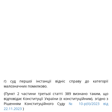
г) суд першої інстанції відніс справу до категорії
малозначних помилково.
{Пункт 2 частини третьої статті 389 визнано таким, що
відповідає Конституції України (є конституційним), згідно з
Рішенням Конституційного Суду
№ 10-р(II)/2023 від
22.11.2023
}