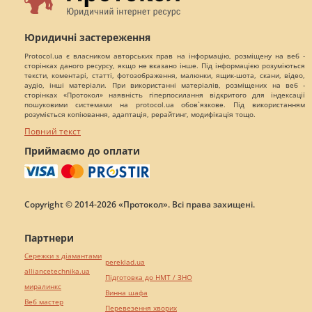
Юридичні застереження
Protocol.ua є власником авторських прав на інформацію, розміщену на веб -
сторінках даного ресурсу, якщо не вказано інше. Під інформацією розуміються
тексти, коментарі, статті, фотозображення, малюнки, ящик-шота, скани, відео,
аудіо, інші матеріали. При використанні матеріалів, розміщених на веб -
сторінках «Протокол» наявність гіперпосилання відкритого для індексації
пошуковими системами на protocol.ua обов`язкове. Під використанням
розуміється копіювання, адаптація, рерайтинг, модифікація тощо.
Повний текст
Приймаємо до оплати
Copyright © 2014-2026 «Протокол». Всі права захищені.
Партнери
Сережки з діамантами
pereklad.ua
alliancetechnika.ua
Підготовка до НМТ / ЗНО
миралинкс
Винна шафа
Веб мастер
Перевезення хворих