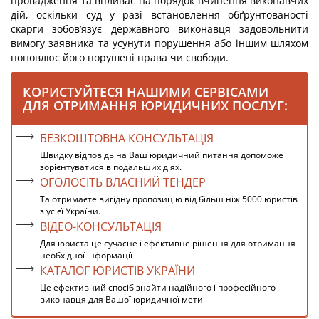
провадження та впливає на порядок вчинення виконавчих
дій, оскільки суд у разі встановлення обґрунтованості
скарги зобов’язує державного виконавця задовольнити
вимогу заявника та усунути порушення або іншим шляхом
поновлює його порушені права чи свободи.
КОРИСТУЙТЕСЯ НАШИМИ СЕРВІСАМИ
ДЛЯ ОТРИМАННЯ ЮРИДИЧНИХ ПОСЛУГ:
БЕЗКОШТОВНА КОНСУЛЬТАЦІЯ
Швидку відповідь на Ваш юридичний питання допоможе
зорієнтуватися в подальших діях.
ОГОЛОСІТЬ ВЛАСНИЙ ТЕНДЕР
Та отримаєте вигідну пропозицію від більш ніж 5000 юристів
з усієї України.
ВІДЕО-КОНСУЛЬТАЦІЯ
Для юриста це сучасне і ефективне рішення для отримання
необхідної інформації
КАТАЛОГ ЮРИСТІВ УКРАЇНИ
Це ефективний спосіб знайти надійного і професійного
виконавця для Вашої юридичної мети