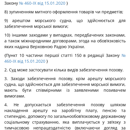
Закону
№ 460-IX від 15.01.2020
}
8) зупиненням митного оформлення товарів чи предметів;
9) арештом морського судна, що здійснюється для
забезпечення морської вимоги;
10) іншими заходами у випадках, передбачених законами,
а також міжнародними договорами, згода на обов’язковість
яких надана Верховною Радою України.
{Пункт 10 частини першої статті 150 в редакції Закону
№
460-IX від 15.01.2020
}
2. Суд може застосувати кілька видів забезпечення позову.
3. Заходи забезпечення позову, крім арешту морського
судна, що здійснюється для забезпечення морської вимоги,
мають бути співмірними із заявленими позивачем
вимогами.
4. Не допускається забезпечення позову шляхом
накладення арешту на заробітну плату, пенсію та
стипендію, допомогу по загальнообов’язковому державному
соціальному страхуванню, яка виплачується у зв’язку з
тимчасовою непрацездатністю (включаючи догляд за