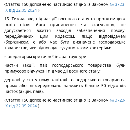
{Статтю 150 доповнено частиною згідно із Законом
№ 3723-
IX від 22.05.2024
}
15. Тимчасово, під час дії воєнного стану та протягом двох
років після його припинення чи скасування, не
допускається вжиття заходів забезпечення позову,
передбачених цим Кодексом, якщо відповідачем
(боржником) є або має бути визначене господарське
товариство, яке відповідає сукупно таким критеріям:
є оператором критичної інфраструктури;
частки (акції, паї) господарського товариства були
примусово відчужені під час дії воєнного стану;
державі у статутному капіталі господарського товариства
прямо або опосередковано належить більше 50 відсотків
часток (акцій, паїв).
{Статтю 150 доповнено частиною згідно із Законом
№ 3723-
IX від 22.05.2024
}