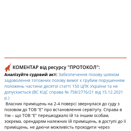
КОМЕНТАР від ресурсу "ПРОТОКОЛ":
Аналізуйте судовий акт:
Забезпечення позову шляхом
задоволення тотожних позову вимог є грубим порушенням
положень частини десятої статті 150 ЦПК України та не
допускається (ВС КЦС справа № 758/2776/21 від 15.12.2021
р.)
Власник приміщень на 2-4 поверсі звернулася до суду з
позовом до ТОВ “Е” про встановлення сервітуту. Справа в
тім – що ТОВ “Е” перешкоджало їй та іншим особам,
зокрема, орендарям належних їй приміщень, в доступі до її
приміщень, не даючи можливість проходити через