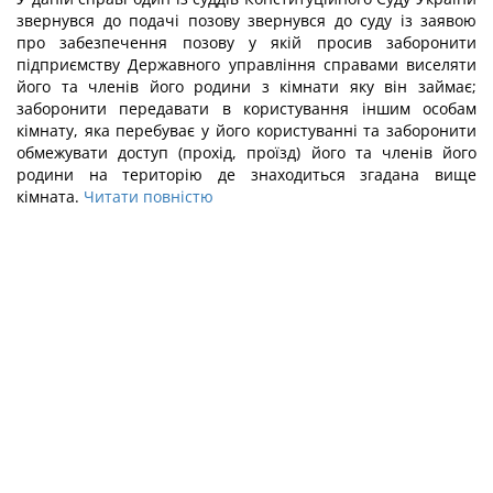
звернувся до подачі позову звернувся до суду із заявою
про забезпечення позову у якій просив з
аборонити
підприємству Державного управління справами виселяти
його та членів його родини з кімнати яку він займає;
заборонити передавати в користування іншим особам
кімнату, яка перебуває у його користуванні та заборонити
обмежувати доступ (прохід, проїзд) його та членів його
родини на територію де знаходиться згадана вище
кімната.
Читати повністю