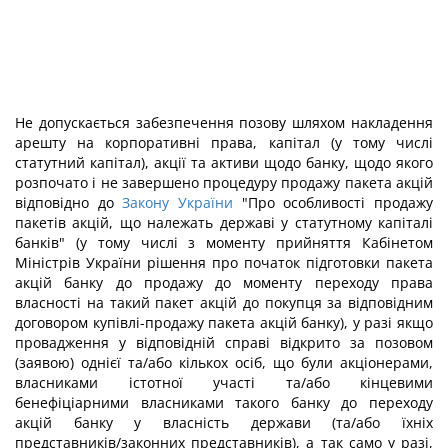
Не допускається забезпечення позову шляхом накладення
арешту на корпоративні права, капітал (у тому числі
статутний капітал), акції та активи щодо банку, щодо якого
розпочато і не завершено процедуру продажу пакета акцій
відповідно до
Закону України
"Про особливості продажу
пакетів акцій, що належать державі у статутному капіталі
банків" (у тому числі з моменту прийняття Кабінетом
Міністрів України рішення про початок підготовки пакета
акцій банку до продажу до моменту переходу права
власності на такий пакет акцій до покупця за відповідним
договором купівлі-продажу пакета акцій банку), у разі якщо
провадження у відповідній справі відкрито за позовом
(заявою) однієї та/або кількох осіб, що були акціонерами,
власниками істотної участі та/або кінцевими
бенефіціарними власниками такого банку до переходу
акцій банку у власність держави (та/або їхніх
представників/законних представників), а так само у разі,