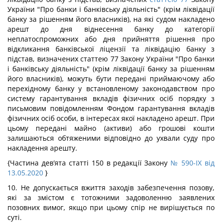
України "Про банки і банківську діяльність" (крім ліквідації
банку за рішенням його власників), на які судом накладено
арешт до дня віднесення банку до категорії
неплатоспроможних або дня прийняття рішення про
відкликання банківської ліцензії та ліквідацію банку з
підстав, визначених статтею 77 Закону України "Про банки
і банківську діяльність" (крім ліквідації банку за рішенням
його власників), можуть бути передані приймаючому або
перехідному банку у встановленому законодавством про
систему гарантування вкладів фізичних осіб порядку з
письмовим повідомленням Фондом гарантування вкладів
фізичних осіб особи, в інтересах якої накладено арешт. При
цьому передані майно (активи) або грошові кошти
залишаються обтяженими відповідно до ухвали суду про
накладення арешту.
{Частина дев’ята статті 150 в редакції Закону
№ 590-IX від
13.05.2020
}
10. Не допускається вжиття заходів забезпечення позову,
які за змістом є тотожними задоволенню заявлених
позовних вимог, якщо при цьому спір не вирішується по
суті.