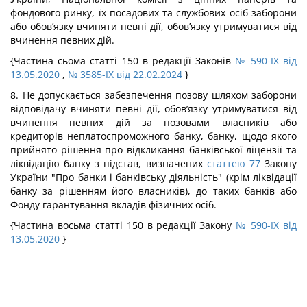
фондового ринку, їх посадових та службових осіб заборони
або обов’язку вчиняти певні дії, обов’язку утримуватися від
вчинення певних дій.
{Частина сьома статті 150 в редакції Законів
№ 590-IX від
13.05.2020
,
№ 3585-IX від 22.02.2024
}
8. Не допускається забезпечення позову шляхом заборони
відповідачу вчиняти певні дії, обов’язку утримуватися від
вчинення певних дій за позовами власників або
кредиторів неплатоспроможного банку, банку, щодо якого
прийнято рішення про відкликання банківської ліцензії та
ліквідацію банку з підстав, визначених
статтею 77
Закону
України "Про банки і банківську діяльність" (крім ліквідації
банку за рішенням його власників), до таких банків або
Фонду гарантування вкладів фізичних осіб.
{Частина восьма статті 150 в редакції Закону
№ 590-IX від
13.05.2020
}