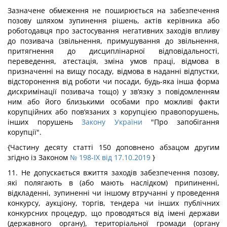
Зазначене обмеження не поширюється на забезпечення
позову шляхом зупинення рішень, актів керівника або
роботодавця про застосування негативних заходів впливу
до позивача (звільнення, примушування до звільнення,
притягнення до дисциплінарної відповідальності,
переведення, атестація, зміна умов праці, відмова в
призначенні на вищу посаду, відмова в наданні відпустки,
відсторонення від роботи чи посади, будь-яка інша форма
дискримінації позивача тощо) у зв’язку з повідомленням
ним або його близькими особами про можливі факти
корупційних або пов’язаних з корупцією правопорушень,
інших порушень
Закону України
"Про запобігання
корупції".
{Частину десяту статті 150 доповнено абзацом другим
згідно із Законом
№ 198-IX від 17.10.2019
}
11. Не допускається вжиття заходів забезпечення позову,
які полягають в (або мають наслідком) припиненні,
відкладенні, зупиненні чи іншому втручанні у проведення
конкурсу, аукціону, торгів, тендера чи інших публічних
конкурсних процедур, що проводяться від імені держави
(державного органу), територіальної громади (органу