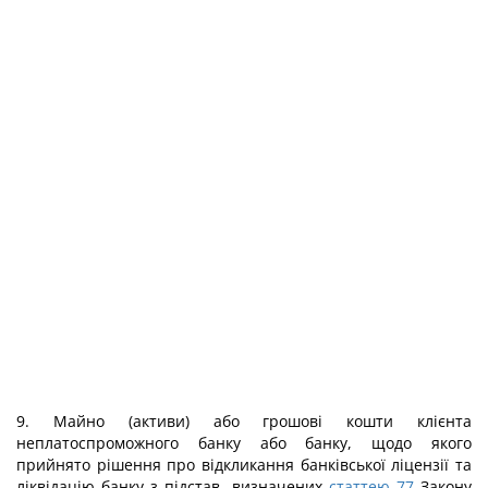
9. Майно (активи) або грошові кошти клієнта
неплатоспроможного банку або банку, щодо якого
прийнято рішення про відкликання банківської ліцензії та
ліквідацію банку з підстав, визначених
статтею 77
Закону