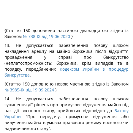
{Статтю 150 доповнено частиною дванадцятою згідно із
Законом
№ 738-IX від 19.06.2020
}
13. Не допускається забезпечення позову шляхом
накладення арешту на майно боржника після відкриття
провадження у справі про банкрутство
(неплатоспроможність) боржника, крім випадків та в
порядку, передбачених
Кодексом України з процедур
банкрутства
.
{Статтю 150 доповнено новою частиною згідно із Законом
№ 3985-IX від 19.09.2024
}
14. Не допускається забезпечення позову шляхом
зупинення дії рішень про примусове відчуження майна під
час дії воєнного стану, прийнятих відповідно до
Закону
України
"Про передачу, примусове відчуження або
вилучення майна в умовах правового режиму воєнного чи
надзвичайного стану".