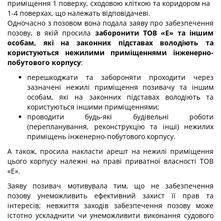
приміщення 1 поверху, сходовою кліткою та коридором на
1-4 поверхах, що належать відповідачеві.
Одночасно з позовом вона подала заяву про забезпечення
позову, в якій просила
заборонити ТОВ «Е» та іншим
особам, які на законних підставах володіють та
користуються нежилими приміщеннями інженерно-
побутового корпусу
:
перешкоджати та забороняти проходити через
зазначені нежилі приміщення позивачу та іншим
особам, які на законних підставах володіють та
користуються іншими приміщеннями;
проводити будь-які будівельні роботи
(перепланування, реконструкцію та інші) нежилих
приміщень інженерно-побутового корпусу.
А також, просила накласти арешт на нежилі приміщення
цього корпусу належні на праві приватної власності ТОВ
«Е».
Заяву позивач мотивувала тим, що не забезпечення
позову унеможливить ефективний захист її прав та
інтересів; невжиття заходів забезпечення позову може
істотно ускладнити чи унеможливити виконання судового