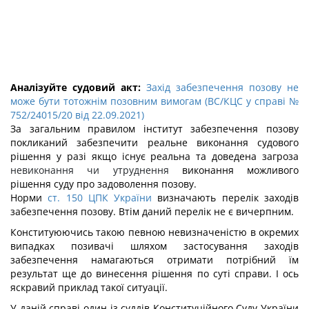
Аналізуйте судовий акт:
Захід забезпечення позову не
може бути тотожнім позовним вимогам (ВС/КЦС у справі №
752/24015/20 від 22.09.2021)
За загальним правилом інститут забезпечення позову
покликаний забезпечити реальне виконання судового
рішення у разі якщо існує реальна та доведена загроза
невиконання чи утруднення
виконання можливого
рішення суду про задоволення позову.
Норми
ст. 150 ЦПК України
визначають перелік заходів
забезпечення позову. Втім даний перелік не є вичерпним.
Конституюючись такою певною невизначеністю в окремих
випадках позивачі шляхом застосування заходів
забезпечення намагаються отримати потрібний їм
результат ще до винесення рішення по суті справи. І ось
яскравий приклад такої ситуації.
У даній справі один із суддів Конституційного Суду України