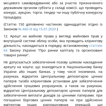
місцевого самоврядування) або за участю призначеного
державним органом суб’єкта у складі комісії, що проводить
конкурс, аукціон, торги, тендер чи іншу публічну конкурсну
процедуру.
{Статтю 150 доповнено частиною одинадцятою згідно із
Законом
№ 460-IX від 15.01.2020
}
12. Арешт на майнові права у вигляді майнових прав у
внутрішній системі обліку особи, яка провадить клірингову
діяльність, накладається в порядку, встановленому
статтею
64
Закону України "Про ринки капіталу та організовані
товарні ринки".
Не допускається забезпечення позову шляхом накладення
арешту на кошти, що знаходяться в Національному банку
України або інших банках, у тому числі іноземних, на
рахунках, відкритих Центральному депозитарію цінних
паперів та/або кліринговим установам для забезпечення
здійснення грошових розрахунків, а також на рахунках,
відкритих Центральному депозитарію цінних паперів для
забезпечення виплати доходів за цінними паперами, при
погашенні боргових цінних паперів чи при здійсненні
емітентом інших корпоративних операцій, що