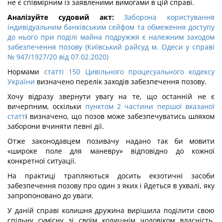
не є співмірним із заявленими вимогами в цій справі.
Аналізуйте судовий акт:
Заборона користування
індивідуальним банківським сейфом та обмеження доступу
до нього при поділі майна подружжя є належним заходом
забезпечення позову (Київський райсуд м. Одеси у справі
№ 947/1927/20 від 07.02.2020)
Нормами
статті 150 Цивільного процесуального кодексу
України
визначено перелік заходів забезпечення позову.
Хочу відразу звернути увагу на те, що останній не є
вичерпним, оскільки
пунктом 2 частини першої вказаної
статт
і визначено, що позов може забезпечуватись шляхом
заборони вчиняти певні дії.
Отже законодавцем позивачу надано так би мовити
«широке поле для маневру» відповідно до кожної
конкретної ситуації.
На практиці трапляються досить екзотичні засоби
забезпечення позову про один з яких і йдеться в ухвалі, яку
запропоновано до уваги.
У даній справі колишня дружина вирішила поділити свою
спільну сумісну зі своїм колишнім чоловіком власність,