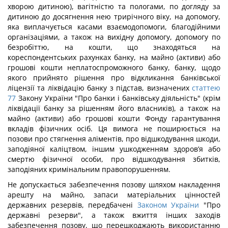
хворою дитиною), вагітністю та пологами, по догляду за
дитиною до досягнення нею трирічного віку, на допомогу,
яка виплачується касами взаємодопомоги, благодійними
організаціями, а також на вихідну допомогу, допомогу по
безробіттю, на кошти, що знаходяться на
кореспондентських рахунках банку, на майно (активи) або
грошові кошти неплатоспроможного банку, банку, щодо
якого прийнято рішення про відкликання банківської
ліцензії та ліквідацію банку з підстав, визначених
статтею
77
Закону України "Про банки і банківську діяльність" (крім
ліквідації банку за рішенням його власників), а також на
майно (активи) або грошові кошти Фонду гарантування
вкладів фізичних осіб. Ця вимога не поширюється на
позови про стягнення аліментів, про відшкодування шкоди,
заподіяної каліцтвом, іншим ушкодженням здоров’я або
смертю фізичної особи, про відшкодування збитків,
заподіяних кримінальним правопорушенням.
Не допускається забезпечення позову шляхом накладення
арешту на майно, запаси матеріальних цінностей
державних резервів, передбачені
Законом України
"Про
державні резерви", а також вжиття інших заходів
забезпечення позову, що перешкоджають використанню