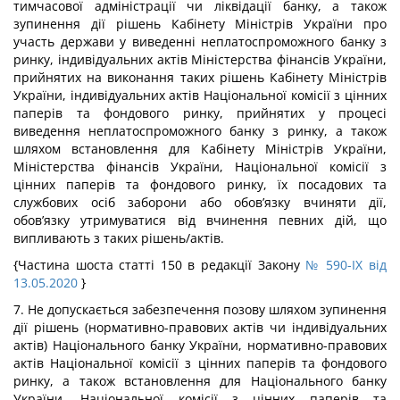
тимчасової адміністрації чи ліквідації банку, а також
зупинення дії рішень Кабінету Міністрів України про
участь держави у виведенні неплатоспроможного банку з
ринку, індивідуальних актів Міністерства фінансів України,
прийнятих на виконання таких рішень Кабінету Міністрів
України, індивідуальних актів Національної комісії з цінних
паперів та фондового ринку, прийнятих у процесі
виведення неплатоспроможного банку з ринку, а також
шляхом встановлення для Кабінету Міністрів України,
Міністерства фінансів України, Національної комісії з
цінних паперів та фондового ринку, їх посадових та
службових осіб заборони або обов’язку вчиняти дії,
обов’язку утримуватися від вчинення певних дій, що
випливають з таких рішень/актів.
{Частина шоста статті 150 в редакції Закону
№ 590-IX від
13.05.2020
}
7. Не допускається забезпечення позову шляхом зупинення
дії рішень (нормативно-правових актів чи індивідуальних
актів) Національного банку України, нормативно-правових
актів Національної комісії з цінних паперів та фондового
ринку, а також встановлення для Національного банку
України, Національної комісії з цінних паперів та