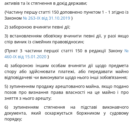
активів та їх стягнення в дохід держави;
{Частину першу статті 150 доповнено пунктом 1 - 1 згідно із
Законом
№ 263-IX від 31.10.2019
}
2) забороною вчиняти певні дії;
3) встановленням обов’язку вчинити певні дії, у разі якщо
спір виник із сімейних правовідносин;
{Пункт 3 частини першої статті 150 в редакції Закону
№
460-IX від 15.01.2020
}
4) забороною іншим особам вчиняти дії щодо предмета
спору або здійснювати платежі, або передавати майно
відповідачеві чи виконувати щодо нього інші зобов’язання;
5) зупиненням продажу арештованого майна, якщо подано
позов про визнання права власності на це майно і про
зняття з нього арешту;
6) зупиненням стягнення на підставі виконавчого
документа, який оскаржується боржником у судовому
порядку;