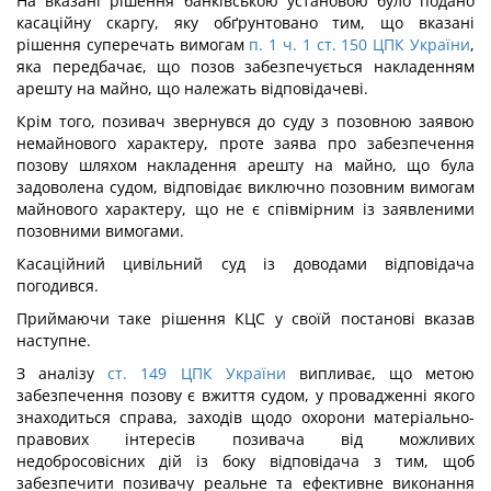
На вказані рішення банківською установою було подано
касаційну скаргу, яку обґрунтовано тим, що вказані
рішення суперечать вимогам
п. 1 ч. 1 ст. 150 ЦПК України
,
яка передбачає, що позов забезпечується накладенням
арешту на майно, що належать відповідачеві.
Крім того, позивач звернувся до суду з позовною заявою
немайнового характеру, проте заява про забезпечення
позову шляхом накладення арешту на майно, що була
задоволена судом, відповідає виключно позовним вимогам
майнового характеру, що не є співмірним із заявленими
позовними вимогами.
Касаційний цивільний суд із доводами відповідача
погодився.
Приймаючи таке рішення КЦС у своїй постанові вказав
наступне.
З аналізу
ст. 149 ЦПК України
випливає, що метою
забезпечення позову є вжиття судом, у провадженні якого
знаходиться справа, заходів щодо охорони матеріально-
правових інтересів позивача від можливих
недобросовісних дій із боку відповідача з тим, щоб
забезпечити позивачу реальне та ефективне виконання