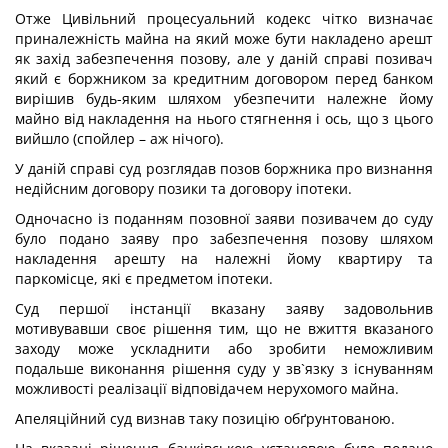
Отже Цивільний процесуальний кодекс чітко визначає
приналежність майна на який може бути накладено арешт
як захід забезпечення позову, але у даній справі позивач
який є боржником за кредитним договором перед банком
вирішив будь-яким шляхом убезпечити належне йому
майно від накладення на нього стягнення і ось, що з цього
вийшло (спойлер – аж нічого).
У даній справі суд розглядав позов боржника про визнання
недійсним договору позики та договору іпотеки.
Одночасно із поданням позовної заяви позивачем до суду
було подано заяву про забезпечення позову шляхом
накладення арешту на належні йому квартиру та
паркомісце, які є предметом іпотеки.
Суд першої інстанції вказану заяву задовольнив
мотивувавши своє рішення тим, що не вжиття вказаного
заходу може ускладнити або зробити неможливим
подальше виконання рішення суду у зв`язку з існуванням
можливості реалізації відповідачем нерухомого майна.
Апеляційний суд визнав таку позицію обґрунтованою.