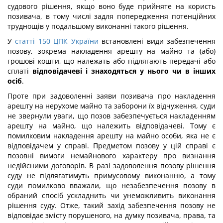
судового рішення, якщо воно буде прийняте на користь
позивача, в тому числі задля попередження потенційних
труднощів у подальшому виконанні такого рішення.
У
статті 150 ЦПК України
встановлені види забезпечення
позову, зокрема накладення арешту на майно та (або)
грошові кошти, що належать або підлягають передачі або
сплаті
відповідачеві і знаходяться у нього чи в інших
осіб
.
Проте при задоволенні заяви позивача про накладення
арешту на нерухоме майно та заборони їх відчуження, суди
не звернули уваги, що позов забезпечується накладенням
арешту на майно, що належить відповідачеві. Тому є
помилковим накладення арешту на майно особи, яка не є
відповідачем у справі. Предметом позову у цій справі є
позовні вимоги немайнового характеру про визнання
недійсними договорів. В разі задоволення позову рішення
суду не підлягатимуть примусовому виконанню, а тому
суди помилково вважали, що незабезпечення позову в
обраний спосіб ускладнить чи унеможливить виконання
рішення суду. Отже, такий захід забезпечення позову не
відповідає змісту порушеного, на думку позивача, права, та