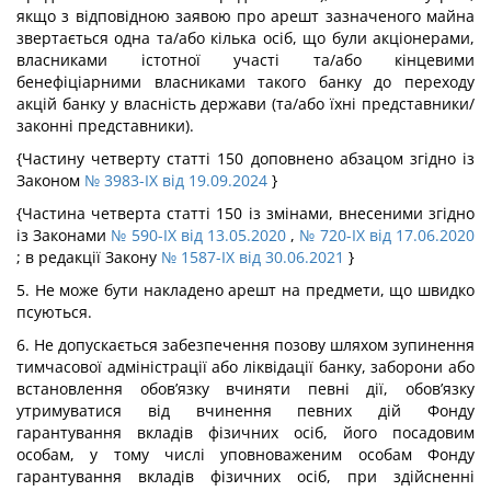
якщо з відповідною заявою про арешт зазначеного майна
звертається одна та/або кілька осіб, що були акціонерами,
власниками істотної участі та/або кінцевими
бенефіціарними власниками такого банку до переходу
акцій банку у власність держави (та/або їхні представники/
законні представники).
{Частину четверту статті 150 доповнено абзацом згідно із
Законом
№ 3983-IX від 19.09.2024
}
{Частина четверта статті 150 із змінами, внесеними згідно
із Законами
№ 590-IX від 13.05.2020
,
№ 720-IX від 17.06.2020
; в редакції Закону
№ 1587-IX від 30.06.2021
}
5. Не може бути накладено арешт на предмети, що швидко
псуються.
6. Не допускається забезпечення позову шляхом зупинення
тимчасової адміністрації або ліквідації банку, заборони або
встановлення обов’язку вчиняти певні дії, обов’язку
утримуватися від вчинення певних дій Фонду
гарантування вкладів фізичних осіб, його посадовим
особам, у тому числі уповноваженим особам Фонду
гарантування вкладів фізичних осіб, при здійсненні