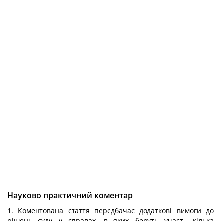
Науково практичний коментар
1. Коментована стаття передбачає додаткові вимоги до
рішень суду у справах, в яких беруть участь кілька