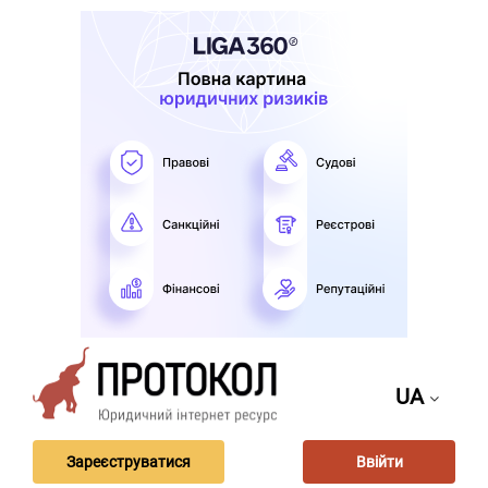
UA
Зареєструватися
Ввійти