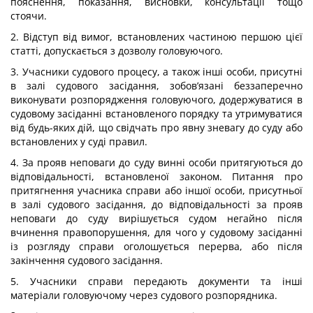
пояснення, показання, висновки, консультації тощо
стоячи.
2. Відступ від вимог, встановлених частиною першою цієї
статті, допускається з дозволу головуючого.
3. Учасники судового процесу, а також інші особи, присутні
в залі судового засідання, зобов’язані беззаперечно
виконувати розпорядження головуючого, додержуватися в
судовому засіданні встановленого порядку та утримуватися
від будь-яких дій, що свідчать про явну зневагу до суду або
встановлених у суді правил.
4. За прояв неповаги до суду винні особи притягуються до
відповідальності, встановленої законом. Питання про
притягнення учасника справи або іншої особи, присутньої
в залі судового засідання, до відповідальності за прояв
неповаги до суду вирішується судом негайно після
вчинення правопорушення, для чого у судовому засіданні
із розгляду справи оголошується перерва, або після
закінчення судового засідання.
5. Учасники справи передають документи та інші
матеріали головуючому через судового розпорядника.