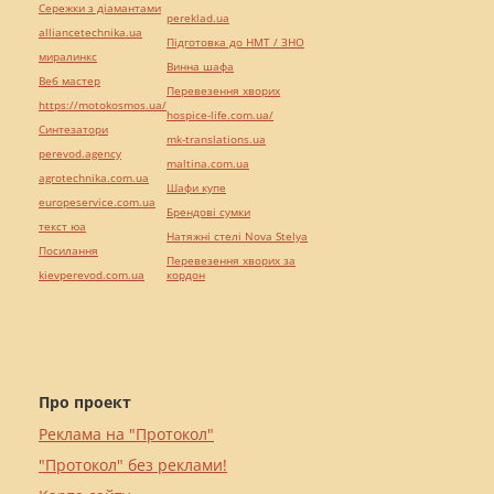
Сережки з діамантами
pereklad.ua
alliancetechnika.ua
Підготовка до НМТ / ЗНО
миралинкс
Винна шафа
Веб мастер
Перевезення хворих
https://motokosmos.ua/
hospice-life.com.ua/
Синтезатори
mk-translations.ua
perevod.agency
maltina.com.ua
agrotechnika.com.ua
Шафи купе
europeservice.com.ua
Брендові сумки
текст юа
Натяжні стелі Nova Stelya
Посилання
Перевезення хворих за
kievperevod.com.ua
кордон
Про проект
Реклама на "Протокол"
"Протокол" без реклами!