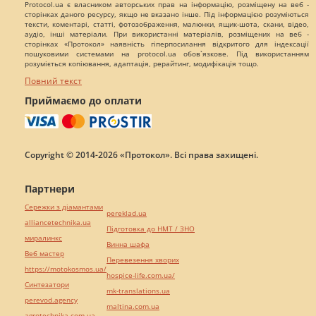
Protocol.ua є власником авторських прав на інформацію, розміщену на веб -
сторінках даного ресурсу, якщо не вказано інше. Під інформацією розуміються
тексти, коментарі, статті, фотозображення, малюнки, ящик-шота, скани, відео,
аудіо, інші матеріали. При використанні матеріалів, розміщених на веб -
сторінках «Протокол» наявність гіперпосилання відкритого для індексації
пошуковими системами на protocol.ua обов`язкове. Під використанням
розуміється копіювання, адаптація, рерайтинг, модифікація тощо.
Повний текст
Приймаємо до оплати
Copyright © 2014-2026 «Протокол». Всі права захищені.
Партнери
Сережки з діамантами
pereklad.ua
alliancetechnika.ua
Підготовка до НМТ / ЗНО
миралинкс
Винна шафа
Веб мастер
Перевезення хворих
https://motokosmos.ua/
hospice-life.com.ua/
Синтезатори
mk-translations.ua
perevod.agency
maltina.com.ua
agrotechnika.com.ua