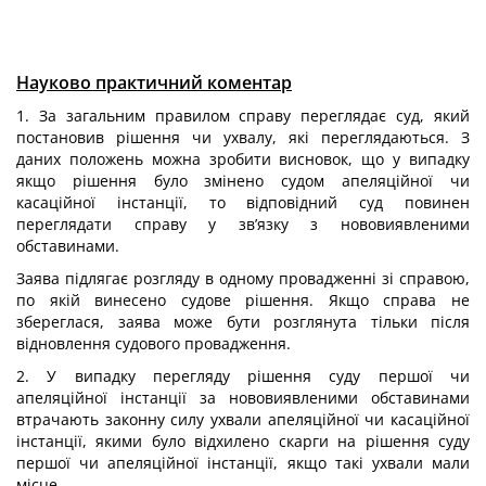
Науково практичний коментар
1. За загальним правилом справу переглядає суд, який
постановив рішення чи ухвалу, які переглядаються. З
даних положень можна зробити висновок, що у випадку
якщо рішення було змінено судом апеляційної чи
касаційної інстанції, то відповідний суд повинен
переглядати справу у зв’язку з нововиявленими
обставинами.
Заява підлягає розгляду в одному провадженні зі справою,
по якій винесено судове рішення. Якщо справа не
збереглася, заява може бути розглянута тільки після
відновлення судового провадження.
2. У випадку перегляду рішення суду першої чи
апеляційної інстанції за нововиявленими обставинами
втрачають законну силу ухвали апеляційної чи касаційної
інстанції, якими було відхилено скарги на рішення суду
першої чи апеляційної інстанції, якщо такі ухвали мали
місце.