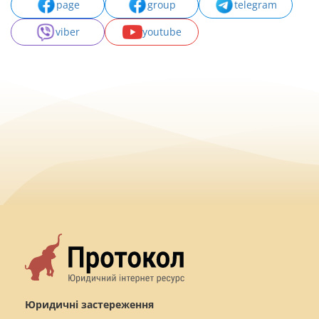
page
group
telegram
viber
youtube
Юридичні застереження