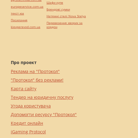
Шафи купе
europeservice.com.ua
Брендові сумки
текст юа
Натяжні стелі Nova Stelya
Посилання
Перевезення хворих за
kievperevod.com.ua
кордон
Про проект
Реклама на "Протокол"
"Протокол" без реклами!
Карта сайту
Тендер на юридичну послугу
Угода користувача
Допомогти ресурсу "Протокол"
Кредит онлайн
iGaming Protocol