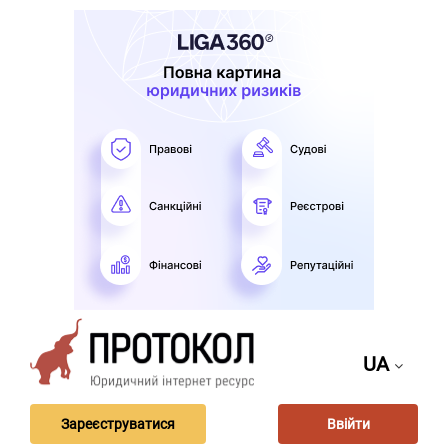
UA
Зареєструватися
Ввійти