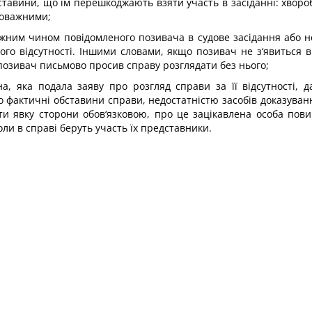
тавини, що їм перешкоджають взяти участь в засіданні: хвороб
поважними;
ежним чином повідомленого позивача в судове засідання або 
ого відсутності. Іншими словами, якщо позивач не з‘явиться в
 позивач письмово просив справу розглядати без нього;
на, яка подала заяву про розгляд справи за її відсутності, 
фактичні обставини справи, недостатністю засобів доказування
ати явку сторони обов‘язковою, про це зацікавлена особа пов
оли в справі беруть участь їх представники.