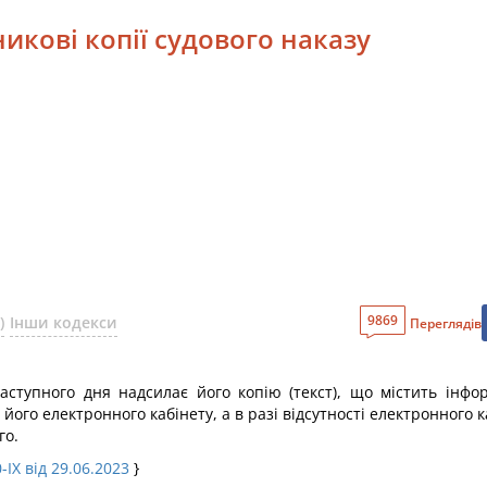
икові копії судового наказу
9869
)
Інши кодекси
Переглядів
 наступного дня надсилає його копію (текст), що містить інф
його електронного кабінету, а в разі відсутності електронного
го.
-IX від 29.06.2023
}