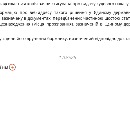
надсилається копія заяви стягувача про видачу судового наказу
інформацію про веб-адресу такого рішення у Єдиному держав
, зазначену в документах, передбачених частиною шостою статт
сцезнаходження (місця проживання), зазначеній в Єдиному дер
 є день його вручення боржнику, визначений відповідно до стат
170/525
їни