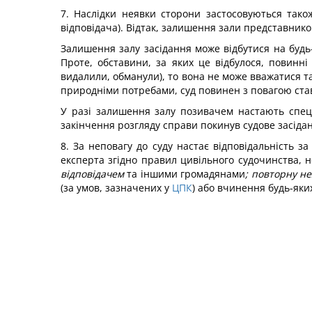
7. Наслідки неявки сторони застосовуються тако
відповідача). Відтак, залишення зали представнико
Залишення залу засідання може відбутися на будь-я
Проте, обставини, за яких це відбулося, повинні
видалили, обманули), то вона не може вважатися т
природніми потребами, суд повинен з повагою став
У разі залишення залу позивачем настають спеціа
закінчення розгляду справи покинув судове засіданн
8. За неповагу до суду настає відповідальність з
експерта згідно правил цивільного судочинства,
відповідачем
та іншими громадянами
; повторну не
(за умов, зазначених у
ЦПК
) або вчинення будь-яких