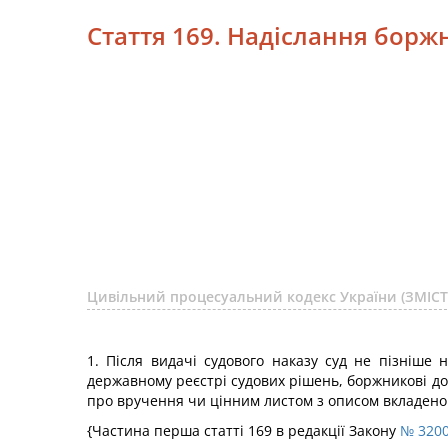
Стаття 169. Надіслання боржн
Цивільний процесуальний кодекс України (ЗМІСТ
1. Після видачі судового наказу суд не пізніше
державному реєстрі судових рішень, боржникові до 
про вручення чи цінним листом з описом вкладено
{Частина перша статті 169 в редакції Закону
№ 3200