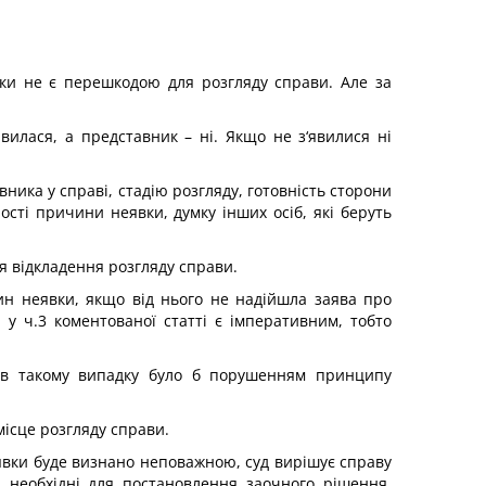
ки не є перешкодою для розгляду справи. Але за
вилася, а представник – ні. Якщо не з‘явилися ні
ика у справі, стадію розгляду, готовність сторони
ності причини неявки, думку інших осіб, які беруть
я відкладення розгляду справи.
ин неявки, якщо від нього не надійшла заява про
 у ч.3 коментованої статті є імперативним, тобто
 в такому випадку було б порушенням принципу
ісце розгляду справи.
явки буде визнано неповажною, суд вирішує справу
, необхідні для постановлення заочного рішення,