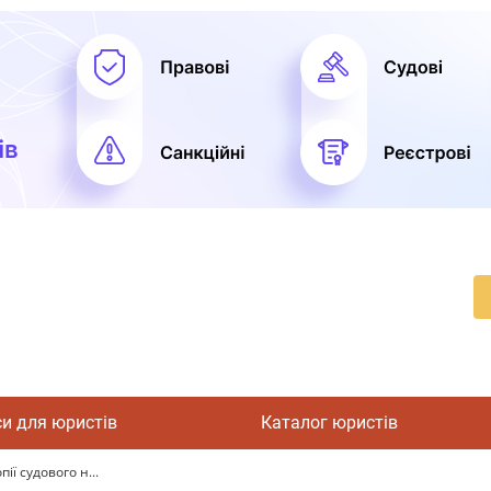
си для юристів
Каталог юристів
ії судового н...