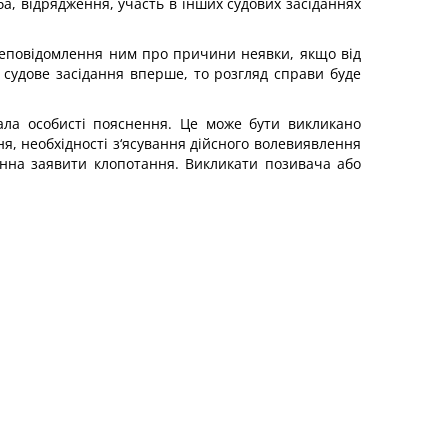
а, відрядження, участь в інших судових засіданнях
неповідомлення ним про причини неявки, якщо від
 судове засідання вперше, то розгляд справи буде
дала особисті пояснення. Це може бути викликано
, необхідності з‘ясування дійсного волевиявлення
инна заявити клопотання. Викликати позивача або