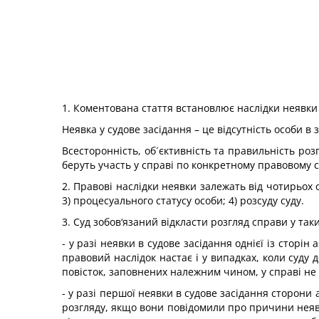
1. Коментована стаття встановлює наслідки неявки у
Неявка у судове засідання – це відсутність особи в
Всесторонність, об´єктивність та правильність роз
беруть участь у справі по конкретному правовому 
2. Правові наслідки неявки залежать від чотирьох 
3) процесуального статусу особи; 4) розсуду суду.
3. Суд зобов‘язаний відкласти розгляд справи у так
- у разі неявки в судове засідання однієї із сторін
правовий наслідок настає і у випадках, коли суду 
повісток, заповнених належним чином, у справі не 
- у разі першої неявки в судове засідання сторони 
розгляду, якщо вони повідомили про причини неявк