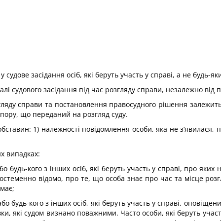
 судове засідання осіб, які беруть участь у справі, а не будь-як
 залі судового засідання під час розгляду справи, незалежно від
гля­ду справи та постановлення правосудного рішення залежить ві
спору, що переданий на розгляд суду.
обставин: 1) належності повідомлення особи, яка не з‘явилася, п
их випадках:
 або будь-кого з інших осіб, які беруть участь у справі, про яких
достеменно відомо, про те, що особа знає про час та місце ро
має;
або будь-кого з інших осіб, які беруть участь у справі, оповіщен
и, які судом визнано поважними. Часто особи, які беруть участ