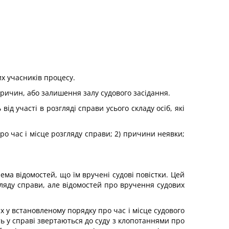
их учасників процесу.
 причин, або залишення залу судового засідання.
д участі в розгляді справи усього складу осіб, які
ро час і місце розгляду справи; 2) причини неявки;
 нема відомостей, що їм вручені судові повістки. Цей
згляду справи, але відомостей про вручення судових
их у встановленому порядку про час і місце судового
ь у справі звертаються до суду з клопотаннями про