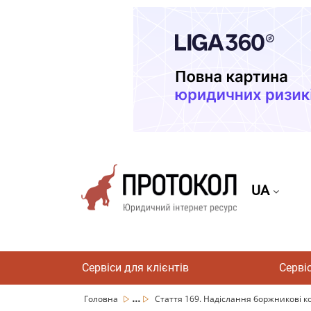
UA
Сервіси для клієнтів
Серві
...
Головна
Стаття 169. Надіслання боржникові коп