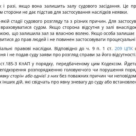
ж і разі, якщо вона залишить залу судового засідання. Це пр
м сторони не дає підстав для застосування наслідків неявки.
кій стадії судового розгляду та з різних причин. Для застосу
 враховуватися судом. Якщо сторона відсутня у залі внаслідо
акою, що залишила зал за власною волею. Якщо особа залишає за
итися до прав людей і не повинен застосовувати процесуальні 
льні правові наслідки. Відповідно до ч. 9 п. 1 ст.
209
ЦПК
с
я і не подав суду заяви про розгляд справи за його відсутності
а ст.185-3 КпАП у порядку, передбаченому цим Кодексом. Йдеть
 непідкорення розпорядженню головуючого чи порушення порядк
явку сторін або однієї з них
без поважних причин чи неповідом
 інших дій, які свідчать про явну зневагу до суду або встановлен