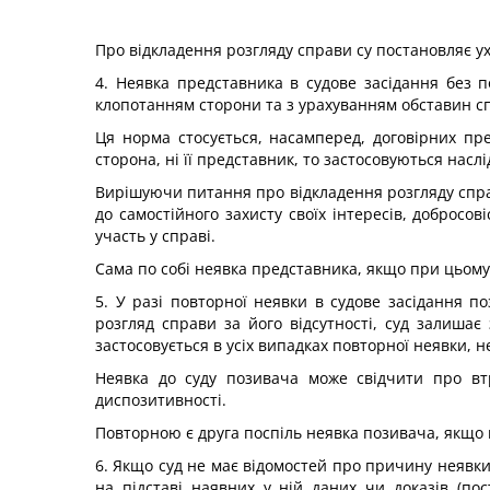
Про відкладення розгляду справи су постановляє ух
4. Неявка представника в судове засідання без
клопотанням сторони та з урахуванням обставин спр
Ця норма стосується, насамперед, договірних пре
сторона, ні її представник, то застосовуються насл
Вирішуючи питання про відкладення розгляду справ
до самостійного захисту своїх інтересів, добросов
участь у справі.
Сама по собі неявка представника, якщо при цьому
5. У разі повторної неявки в судове засідання 
розгляд справи за його відсутності, суд залишає
застосовується в усіх випадках повторної неявки, н
Неявка до суду позивача може свідчити про в
диспозитивності.
Повторною є друга поспіль неявка позивача, якщо 
6. Якщо суд не має відомостей про причину неявк
на підставі наявних у ній даних чи доказів (по