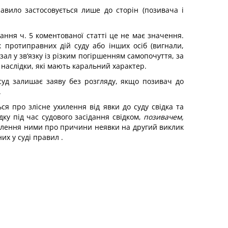
авило застосовується лише до сторін (позивача і
вання ч. 5 коментованої статті це не має значення.
к протиправних дій суду або інших осіб (вигнали,
л у зв‘язку із різким погіршенням самопочуття, за
наслідки, які мають каральний характер.
уд залишає заяву без розгляду, якщо позивач до
.
ся про злісне ухилення від явки до суду свідка та
у під час судового засідання свідком,
позивачем,
лення ними про причини неявки на другий виклик
их у суді правил .