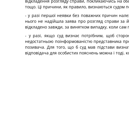
відкладення розгляду справи, покликаючись на обс
тощо. Ці причини, як правило, визнаються судом 
- у разі першої неявки без поважних причин нал
нього не надійшла заява про розгляд справи за й
відкладено завжди, за винятком випадку, коли сам
- у разі, якщо суд визнає потрібним, щоб сторо
недостатньою поінформованістю представника про 
позивача. Для того, що б суд мав підстави визн
відповідача для особистих пояснень можна і тоді, к