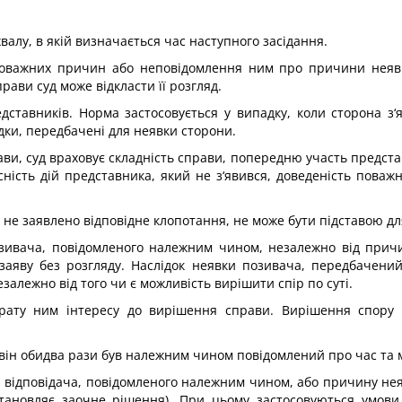
валу, в якій визначається час наступного засідання.
 поважних причин або неповідомлення ним про причини неяв
ави суд може відкласти її розгляд.
дставників. Норма застосовується у випадку, коли сторона з‘я
ідки, передбачені для неявки сторони.
и, суд враховує складність справи, попередню участь представн
існість дій представника, який не з‘явився, доведеність поваж
 не заявлено відповідне клопотання, не може бути підставою дл
позивача, повідомленого належним чином, незалежно від прич
 заяву без розгляду. Наслідок неявки позивача, передбачений
езалежно від того чи є можливість вирішити спір по суті.
трату ним інтересу до вирішення справи. Вирішення спору
він обидва рази був належним чином повідомлений про час та м
и відповідача, повідомленого належним чином, або причину не
становляє заочне рішення). При цьому застосовуються умови