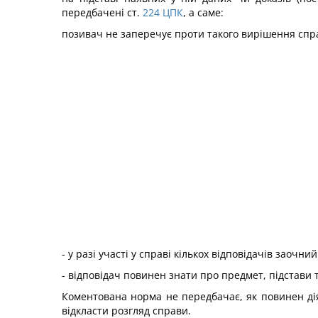
передбачені ст.
224
ЦПК
, а саме:
позивач не заперечує проти такого вирішення спра
- у разі участі у справі кількох відповідачів заочн
- відповідач повинен знати про предмет, підстави 
Коментована норма не передбачає, як повинен дія
відкласти розгляд справи.