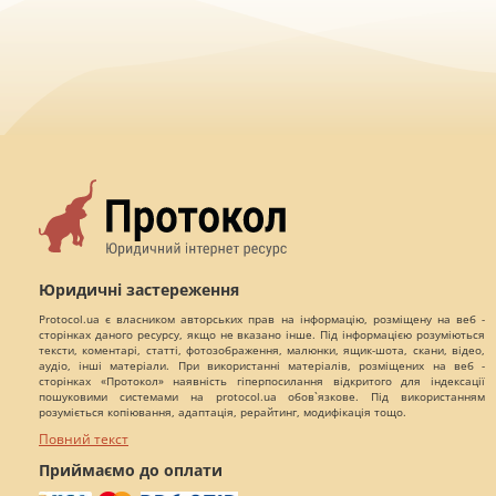
Юридичні застереження
Protocol.ua є власником авторських прав на інформацію, розміщену на веб -
сторінках даного ресурсу, якщо не вказано інше. Під інформацією розуміються
тексти, коментарі, статті, фотозображення, малюнки, ящик-шота, скани, відео,
аудіо, інші матеріали. При використанні матеріалів, розміщених на веб -
сторінках «Протокол» наявність гіперпосилання відкритого для індексації
пошуковими системами на protocol.ua обов`язкове. Під використанням
розуміється копіювання, адаптація, рерайтинг, модифікація тощо.
Повний текст
Приймаємо до оплати