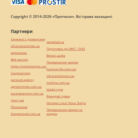
Copyright © 2014-2026 «Протокол». Всі права захищені.
Партнери
Сережки з діамантами
pereklad.ua
alliancetechnika.ua
Підготовка до НМТ / ЗНО
миралинкс
Винна шафа
Веб мастер
Перевезення хворих
https://motokosmos.ua/
hospice-life.com.ua/
Синтезатори
mk-translations.ua
perevod.agency
maltina.com.ua
agrotechnika.com.ua
Шафи купе
europeservice.com.ua
Брендові сумки
текст юа
Натяжні стелі Nova Stelya
Посилання
Перевезення хворих за
kievperevod.com.ua
кордон