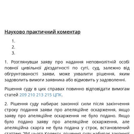
Науково практичний коментар
1. Розглянувши заяву про надання неповнолітній особі
повної цивільної дієздатності по суті, суд, залежно від
обгрунтованості заяви, може ухвалити рішення, яким
задоволить вимоги заявника або відмовить у задоволенні.
Рішення суду в цих справах повинно відповідати вимогам
статей
209
210
213
215
ЦПК
.
2. Рішення суду набирає законної сили після закінчення
строку подання заяви про апеляційне оскарження, якщо
заяву про апеляційне оскарження не було подано. Якщо
було подано заяву про апеляційне оскарження, але
апеляційна скарга не була подана у строк, встановлений
статтею 294 цього Кодексу, рішення суду набирає законної