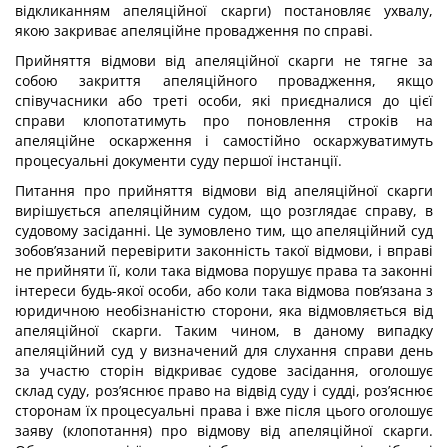
відкликанням апеляційної скарги) постановляє ухвалу,
якою закриває апеляційне провадження по справі.
Прийняття відмови від апеляційної скарги не тягне за
собою закриття апеляційного провадження, якщо
співучасники або треті особи, які приєдналися до цієї
справи клопотатимуть про поновлення строків на
апеляційне оскарження і самостійно оскаржуватимуть
процесуальні документи суду першої інстанції.
Питання про прийняття відмови від апеляційної скарги
вирішується апеляційним судом, що розглядає справу, в
судовому засіданні. Це зумовлено тим, що апеляційний суд
зобов’язаний перевірити законність такої відмови, і вправі
не прийняти її, коли така відмова порушує права та законні
інтереси будь-якої особи, або коли така відмова пов’язана з
юридичною необізнаністю сторони, яка відмовляється від
апеляційної скарги. Таким чином, в даному випадку
апеляційний суд у визначений для слухання справи день
за участю сторін відкриває судове засідання, оголошує
склад суду, роз’яснює право на відвід суду і судді, роз’яснює
сторонам їх процесуальні права і вже після цього оголошує
заяву (клопотання) про відмову від апеляційної скарги.