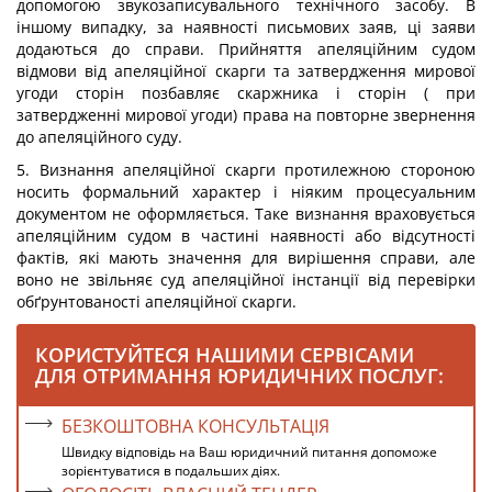
допомогою звукозаписувального технічного засобу. В
іншому випадку, за наявності письмових заяв, ці заяви
додаються до справи. Прийняття апеляційним судом
відмови від апеляційної скарги та затвердження мирової
угоди сторін позбавляє скаржника і сторін ( при
затвердженні мирової угоди) права на повторне звернення
до апеляційного суду.
5. Визнання апеляційної скарги протилежною стороною
носить формальний характер і ніяким процесуальним
документом не оформляється. Таке визнання враховується
апеляційним судом в частині наявності або відсутності
фактів, які мають значення для вирішення справи, але
воно не звільняє суд апеляційної інстанції від перевірки
обґрунтованості апеляційної скарги.
КОРИСТУЙТЕСЯ НАШИМИ СЕРВІСАМИ
ДЛЯ ОТРИМАННЯ ЮРИДИЧНИХ ПОСЛУГ:
БЕЗКОШТОВНА КОНСУЛЬТАЦІЯ
Швидку відповідь на Ваш юридичний питання допоможе
зорієнтуватися в подальших діях.