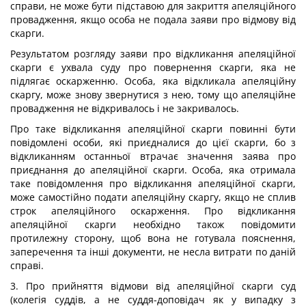
справи, не може бути підставою для закриття апеляційного
провадження, якщо особа не подала заяви про відмову від
скарги.
Результатом розгляду заяви про відкликання апеляційної
скарги є ухвала суду про повернення скарги, яка не
підлягає оскарженню. Особа, яка відкликала апеляційну
скаргу, може знову звернутися з нею, тому що апеляційне
провадження не відкривалось і не закривалось.
Про таке відкликання апеляційної скарги повинні бути
повідомлені особи, які приєдналися до цієї скарги, бо з
відкликанням останньої втрачає значення заява про
приєднання до апеляційної скарги. Особа, яка отримала
таке повідомлення про відкликання апеляційної скарги,
може самостійно подати апеляційну скаргу, якщо не сплив
строк апеляційного оскарження. Про відкликання
апеляційної скарги необхідно також повідомити
протилежну сторону, щоб вона не готувала пояснення,
заперечення та інші документи, не несла витрати по даній
справі.
3. Про прийняття відмови від апеляційної скарги суд
(колегія суддів, а не суддя-доповідач як у випадку з