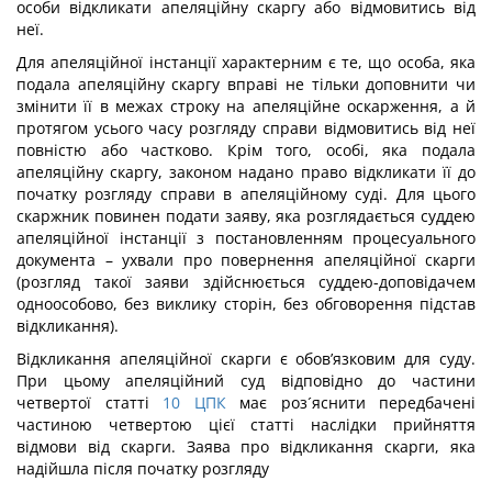
особи відкликати апеляційну скаргу або відмовитись від
неї.
Для апеляційної інстанції характерним є те, що особа, яка
подала апеляційну скаргу вправі не тільки доповнити чи
змінити її в межах строку на апеляційне оскарження, а й
протягом усього часу розгляду справи відмовитись від неї
повністю або частково. Крім того, особі, яка подала
апеляційну скаргу, законом надано право відкликати її до
початку розгляду справи в апеляційному суді. Для цього
скаржник повинен подати заяву, яка розглядається суддею
апеляційної інстанції з постановленням процесуального
документа – ухвали про повернення апеляційної скарги
(розгляд такої заяви здійснюється суддею-доповідачем
одноособово, без виклику сторін, без обговорення підстав
відкликання).
Відкликання апеляційної скарги є обов’язковим для суду.
При цьому апеляційний суд відповідно до частини
четвертої статті
10
ЦПК
має роз´яснити передбачені
частиною четвертою цієї статті наслідки прийняття
відмови від скарги. Заява про відкликання скарги, яка
надійшла після початку розгляду