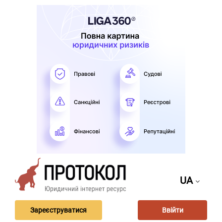
UA
Зареєструватися
Ввійти