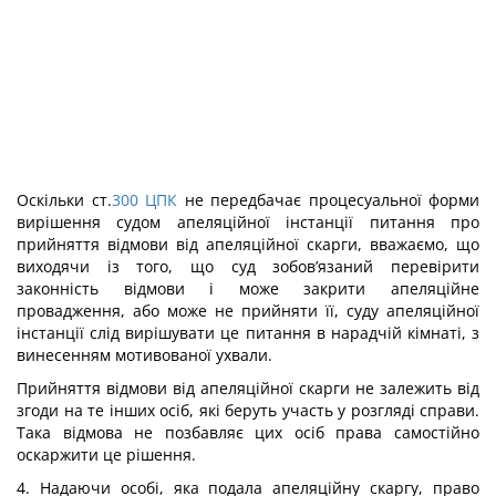
Оскільки ст.
300
ЦПК
не передбачає процесуальної форми
вирішення судом апеляційної інстанції питання про
прийняття відмови від апеляційної скарги, вважаємо, що
виходячи із того, що суд зобов’язаний перевірити
законність відмови і може закрити апеляційне
провадження, або може не прийняти її, суду апеляційної
інстанції слід вирішувати це питання в нарадчій кімнаті, з
винесенням мотивованої ухвали.
Прийняття відмови від апеляційної скарги не залежить від
згоди на те інших осіб, які беруть участь у розгляді справи.
Така відмова не позбавляє цих осіб права самостійно
оскаржити це рішення.
4. Надаючи особі, яка подала апеляційну скаргу, право