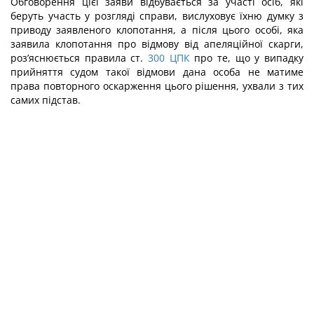
Обговорення цієї заяви відбувається за участі осіб, які
беруть участь у розгляді справи, вислуховує їхню думку з
приводу заявленого клопотання, а після цього особі, яка
заявила клопотання про відмову від апеляційної скарги,
роз’яснюється правила ст.
300
ЦПК
про те, що у випадку
прийняття судом такої відмови дана особа не матиме
права повторного оскарження цього рішення, ухвали з тих
самих підстав.