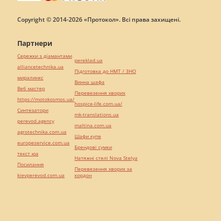
Copyright © 2014-2026 «Протокол». Всі права захищені.
Партнери
Сережки з діамантами
pereklad.ua
alliancetechnika.ua
Підготовка до НМТ / ЗНО
миралинкс
Винна шафа
Веб мастер
Перевезення хворих
https://motokosmos.ua/
hospice-life.com.ua/
Синтезатори
mk-translations.ua
perevod.agency
maltina.com.ua
agrotechnika.com.ua
Шафи купе
europeservice.com.ua
Брендові сумки
текст юа
Натяжні стелі Nova Stelya
Посилання
Перевезення хворих за
kievperevod.com.ua
кордон