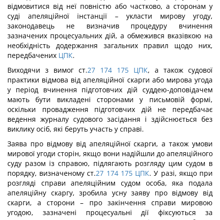
відмовитися від неї повністю або частково, а сторонам у
суді апеляційної інстанції – укласти мирову угоду,
законодавець не визначив процедуру вчинення
зазначених процесуальних дій, а обмежився вказівкою на
необхідність додержання загальних правил щодо них,
передбачених
ЦПК
.
Виходячи з вимог ст.
27
174
175
ЦПК
, а також судової
практики відмова від апеляційної скарги або мирова угода
у період вчинення підготовчих дій суддею-доповідачем
мають бути викладені сторонами у письмовій формі,
оскільки провадження підготовчих дій не передбачає
ведення журналу судового засідання і здійснюється без
виклику осіб, які беруть участь у справі.
Заява про відмову від апеляційної скарги, а також умови
мирової угоди сторін, якщо вони надійшли до апеляційного
суду разом із справою, підлягають розгляду цим судом в
порядку, визначеному ст.
27
174
175
ЦПК
. У разі, якщо при
розгляді справи апеляційним судом особа, яка подала
апеляційну скаргу, зробила усну заяву про відмову від
скарги, а сторони – про закінчення справи мировою
угодою, зазначені процесуальні дії фіксуються за