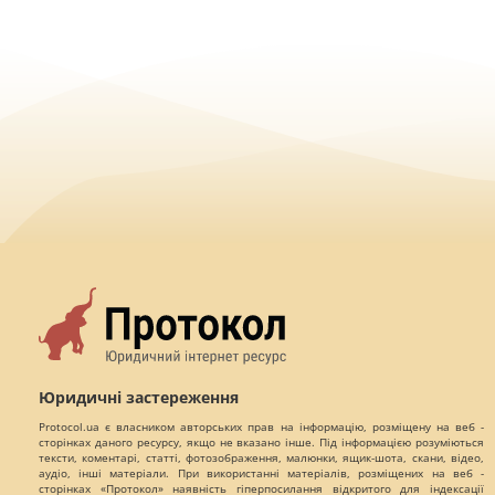
Юридичні застереження
Protocol.ua є власником авторських прав на інформацію, розміщену на веб -
сторінках даного ресурсу, якщо не вказано інше. Під інформацією розуміються
тексти, коментарі, статті, фотозображення, малюнки, ящик-шота, скани, відео,
аудіо, інші матеріали. При використанні матеріалів, розміщених на веб -
сторінках «Протокол» наявність гіперпосилання відкритого для індексації