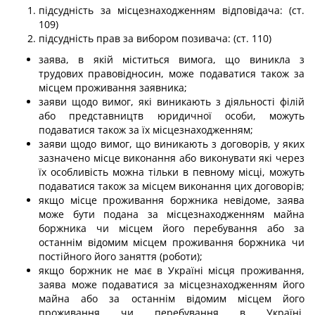
підсудність за місцезнаходженням відповідача: (ст.
109)
підсудність прав за вибором позивача: (ст. 110)
заява, в якій міститься вимога, що виникла з
трудових правовідносин, може подаватися також за
місцем проживання заявника;
заяви щодо вимог, які виникають з діяльності філій
або представництв юридичної особи, можуть
подаватися також за їх місцезнаходженням;
заяви щодо вимог, що виникають з договорів, у яких
зазначено місце виконання або виконувати які через
їх особливість можна тільки в певному місці, можуть
подаватися також за місцем виконання цих договорів;
якщо місце проживання боржника невідоме, заява
може бути подана за місцезнаходженням майна
боржника чи місцем його перебування або за
останнім відомим місцем проживання боржника чи
постійного його заняття (роботи);
якщо боржник не має в Україні місця проживання,
заява може подаватися за місцезнаходженням його
майна або за останнім відомим місцем його
проживання чи перебування в Україні.