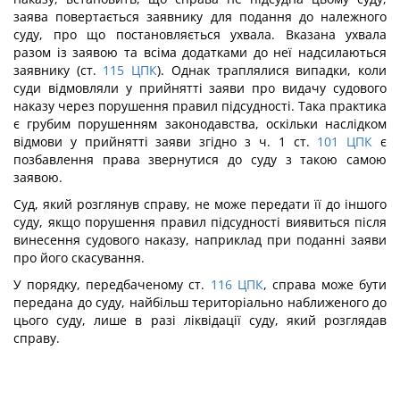
заява повертається заявнику для подання до належного
суду, про що постановляється ухвала. Вказана ухвала
разом із заявою та всіма додатками до неї надсилаються
заявнику (ст.
115
ЦПК
). Однак траплялися випадки, коли
суди відмовляли у прийнятті заяви про видачу судового
наказу через порушення правил підсудності. Така практика
є грубим порушенням законодавства, оскільки наслідком
відмови у прийнятті заяви згідно з ч. 1 ст.
101
ЦПК
є
позбавлення права звернутися до суду з такою самою
заявою.
Суд, який розглянув справу, не може передати її до іншого
суду, якщо порушення правил підсудності виявиться після
винесення судового наказу, наприклад при поданні заяви
про його скасування.
У порядку, передбаченому ст.
116
ЦПК
, справа може бути
передана до суду, найбільш територіально наближеного до
цього суду, лише в разі ліквідації суду, який розглядав
справу.