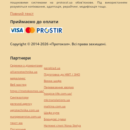
пошуковими системами на protocol.ua обов`язкове. Під використанням
розуміється копіювання, адаптація, рерайтинг, модифікація тощо.
Повний текст
Приймаємо до оплати
Copyright © 2014-2026 «Протокол». Всі права захищені.
Партнери
Сережки з діамантами
pereklad.ua
alliancetechnika.ua
Підготовка до НМТ / ЗНО
миралинкс
Винна шафа
Веб мастер
Перевезення хворих
https://motokosmos.ua/
hospice-life.com.ua/
Синтезатори
mk-translations.ua
perevod.agency
maltina.com.ua
agrotechnika.com.ua
Шафи купе
europeservice.com.ua
Брендові сумки
текст юа
Натяжні стелі Nova Stelya
Посилання