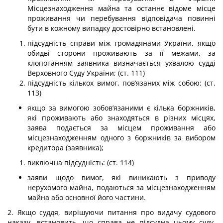
Місцезнаходження майна та останнє відоме місце
проживання чи перебування відповідача повинні
бути в кожному випадку достовірно встановлені.
підсудність справи між громадянами України, якщо
обидві сторони проживають за її межами, за
клопотанням заявника визначається ухвалою судді
Верховного Суду України; (ст. 111)
підсудність кількох вимог, пов’язаних між собою: (ст.
113)
якщо за вимогою зобов’язаними є кілька боржників,
які проживають або знаходяться в різних місцях,
заява подається за місцем проживання або
місцезнаходженням одного з боржників за вибором
кредитора (заявника);
виключна підсудність: (ст. 114)
заяви щодо вимог, які виникають з приводу
нерухомого майна, подаються за місцезнаходженням
майна або основної його частини.
2. Якщо суддя, вирішуючи питання про видачу судового
наказу, встановить, що справа не підсудна цьому суду,