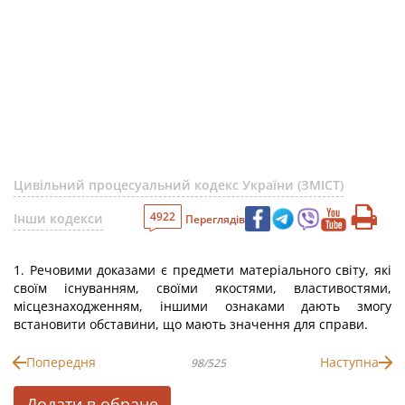
Цивільний процесуальний кодекс України (ЗМІСТ)
4922
Інши кодекси
Переглядів
1. Речовими доказами є предмети матеріального світу, які
своїм існуванням, своїми якостями, властивостями,
місцезнаходженням, іншими ознаками дають змогу
встановити обставини, що мають значення для справи.
Попередня
Наступна
98/525
Додати в обране