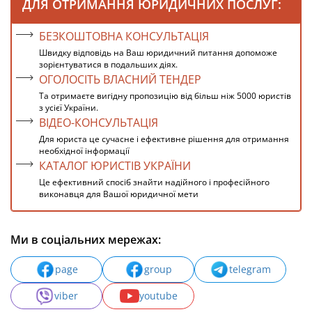
ДЛЯ ОТРИМАННЯ ЮРИДИЧНИХ ПОСЛУГ:
БЕЗКОШТОВНА КОНСУЛЬТАЦІЯ
Швидку відповідь на Ваш юридичний питання допоможе
зорієнтуватися в подальших діях.
ОГОЛОСІТЬ ВЛАСНИЙ ТЕНДЕР
Та отримаєте вигідну пропозицію від більш ніж 5000 юристів
з усієї України.
ВІДЕО-КОНСУЛЬТАЦІЯ
Для юриста це сучасне і ефективне рішення для отримання
необхідної інформації
КАТАЛОГ ЮРИСТІВ УКРАЇНИ
Це ефективний спосіб знайти надійного і професійного
виконавця для Вашої юридичної мети
Ми в соціальних мережах:
page
group
telegram
viber
youtube