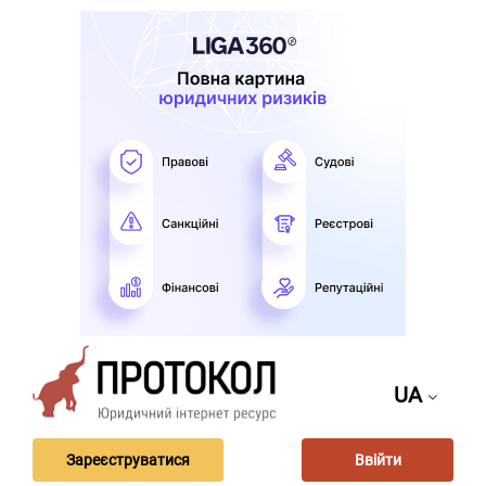
UA
Зареєструватися
Ввійти