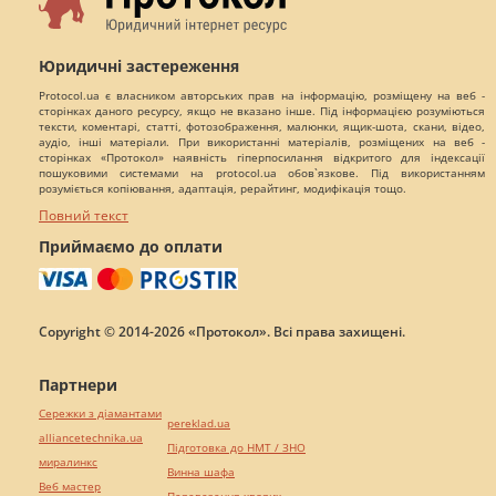
Юридичні застереження
Protocol.ua є власником авторських прав на інформацію, розміщену на веб -
сторінках даного ресурсу, якщо не вказано інше. Під інформацією розуміються
тексти, коментарі, статті, фотозображення, малюнки, ящик-шота, скани, відео,
аудіо, інші матеріали. При використанні матеріалів, розміщених на веб -
сторінках «Протокол» наявність гіперпосилання відкритого для індексації
пошуковими системами на protocol.ua обов`язкове. Під використанням
розуміється копіювання, адаптація, рерайтинг, модифікація тощо.
Повний текст
Приймаємо до оплати
Copyright © 2014-2026 «Протокол». Всі права захищені.
Партнери
Сережки з діамантами
pereklad.ua
alliancetechnika.ua
Підготовка до НМТ / ЗНО
миралинкс
Винна шафа
Веб мастер