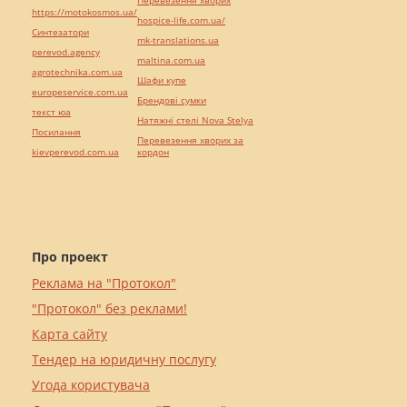
Перевезення хворих
https://motokosmos.ua/
hospice-life.com.ua/
Синтезатори
mk-translations.ua
perevod.agency
maltina.com.ua
agrotechnika.com.ua
Шафи купе
europeservice.com.ua
Брендові сумки
текст юа
Натяжні стелі Nova Stelya
Посилання
Перевезення хворих за
kievperevod.com.ua
кордон
Про проект
Реклама на "Протокол"
"Протокол" без реклами!
Карта сайту
Тендер на юридичну послугу
Угода користувача