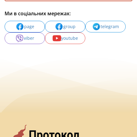
Ми в соціальних мережах:
page
group
telegram
viber
youtube