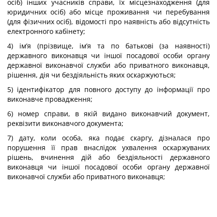
осіб) інших учасників справи, їх місцезнаходження (для
юридичних осіб) або місце проживання чи перебування
(для фізичних осіб), відомості про наявність або відсутність
електронного кабінету;
4) ім’я (прізвище, ім’я та по батькові (за наявності)
державного виконавця чи іншої посадової особи органу
державної виконавчої служби або приватного виконавця,
рішення, дія чи бездіяльність яких оскаржуються;
5) ідентифікатор для повного доступу до інформації про
виконавче провадження;
6) номер справи, в якій видано виконавчий документ,
реквізити виконавчого документа;
7) дату, коли особа, яка подає скаргу, дізналася про
порушення її прав внаслідок ухвалення оскаржуваних
рішень, вчинення дій або бездіяльності державного
виконавця чи іншої посадової особи органу державної
виконавчої служби або приватного виконавця;