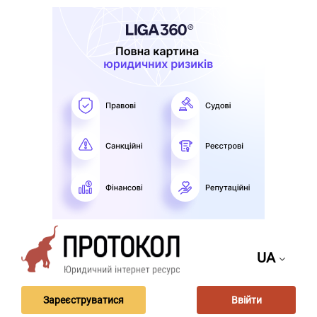
UA
Зареєструватися
Ввійти