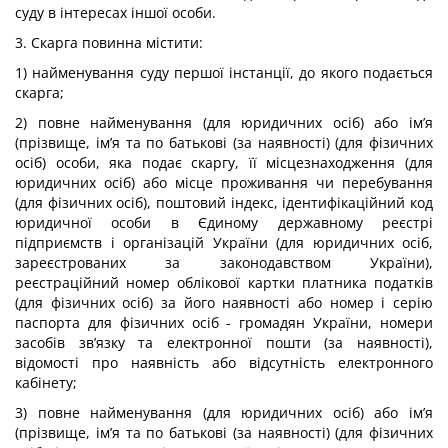
суду в інтересах іншої особи.
3. Скарга повинна містити:
1) найменування суду першої інстанції, до якого подається
скарга;
2) повне найменування (для юридичних осіб) або ім’я
(прізвище, ім’я та по батькові (за наявності) (для фізичних
осіб) особи, яка подає скаргу, її місцезнаходження (для
юридичних осіб) або місце проживання чи перебування
(для фізичних осіб), поштовий індекс, ідентифікаційний код
юридичної особи в Єдиному державному реєстрі
підприємств і організацій України (для юридичних осіб,
зареєстрованих за законодавством України),
реєстраційний номер облікової картки платника податків
(для фізичних осіб) за його наявності або номер і серію
паспорта для фізичних осіб - громадян України, номери
засобів зв’язку та електронної пошти (за наявності),
відомості про наявність або відсутність електронного
кабінету;
3) повне найменування (для юридичних осіб) або ім’я
(прізвище, ім’я та по батькові (за наявності) (для фізичних