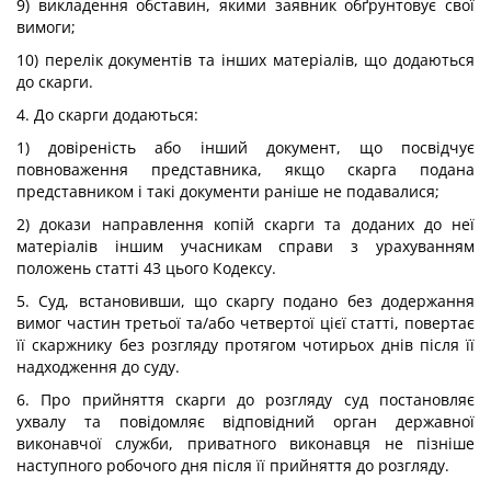
9) викладення обставин, якими заявник обґрунтовує свої
вимоги;
10) перелік документів та інших матеріалів, що додаються
до скарги.
4. До скарги додаються:
1) довіреність або інший документ, що посвідчує
повноваження представника, якщо скарга подана
представником і такі документи раніше не подавалися;
2) докази направлення копій скарги та доданих до неї
матеріалів іншим учасникам справи з урахуванням
положень статті 43 цього Кодексу.
5. Суд, встановивши, що скаргу подано без додержання
вимог частин третьої та/або четвертої цієї статті, повертає
її скаржнику без розгляду протягом чотирьох днів після її
надходження до суду.
6. Про прийняття скарги до розгляду суд постановляє
ухвалу та повідомляє відповідний орган державної
виконавчої служби, приватного виконавця не пізніше
наступного робочого дня після її прийняття до розгляду.