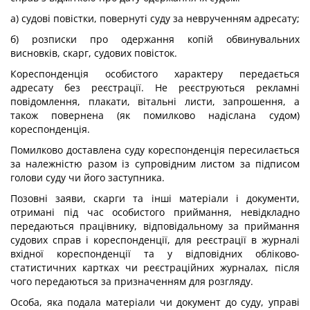
а) судові повістки, повернуті суду за неврученням адресату;
б) розписки про одержання копій обвинувальних
висновків, скарг, судових повісток.
Кореспонденція особистого характеру передається
адресату без реєстрації. Не реєструються рекламні
повідомлення, плакати, вітальні листи, запрошення, а
також повернена (як помилково надіслана судом)
кореспонденція.
Помилково доставлена суду кореспонденція пересилається
за належністю разом із супровідним листом за підписом
голови суду чи його заступника.
Позовні заяви, скарги та інші матеріали і документи,
отримані під час особистого приймання, невідкладно
передаються працівнику, відповідальному за приймання
судових справ і кореспонденції, для реєстрації в журналі
вхідної кореспонденції та у відповідних обліково-
статистичних картках чи реєстраційних журналах, після
чого передаються за призначенням для розгляду.
Особа, яка подала матеріали чи документ до суду, управі