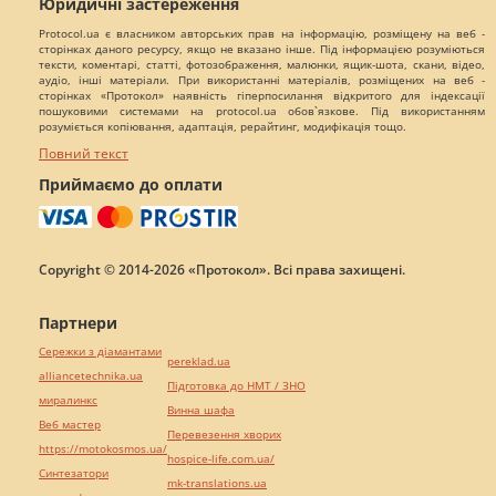
Юридичні застереження
Protocol.ua є власником авторських прав на інформацію, розміщену на веб -
сторінках даного ресурсу, якщо не вказано інше. Під інформацією розуміються
тексти, коментарі, статті, фотозображення, малюнки, ящик-шота, скани, відео,
аудіо, інші матеріали. При використанні матеріалів, розміщених на веб -
сторінках «Протокол» наявність гіперпосилання відкритого для індексації
пошуковими системами на protocol.ua обов`язкове. Під використанням
розуміється копіювання, адаптація, рерайтинг, модифікація тощо.
Повний текст
Приймаємо до оплати
Copyright © 2014-2026 «Протокол». Всі права захищені.
Партнери
Сережки з діамантами
pereklad.ua
alliancetechnika.ua
Підготовка до НМТ / ЗНО
миралинкс
Винна шафа
Веб мастер
Перевезення хворих
https://motokosmos.ua/
hospice-life.com.ua/
Синтезатори
mk-translations.ua