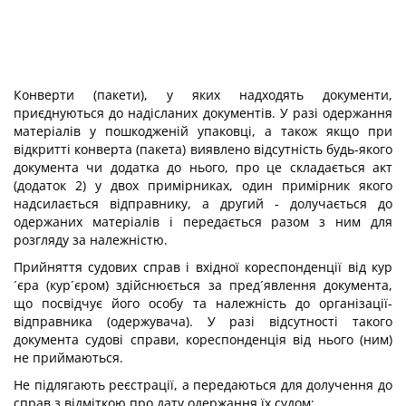
Конверти (пакети), у яких надходять документи,
приєднуються до надісланих документів. У разі одержання
матеріалів у пошкодженій упаковці, а також якщо при
відкритті конверта (пакета) виявлено відсутність будь-якого
документа чи додатка до нього, про це складається акт
(додаток 2) у двох примірниках, один примірник якого
надсилається відправнику, а другий - долучається до
одержаних матеріалів і передається разом з ним для
розгляду за належністю.
Прийняття судових справ і вхідної кореспонденції від кур
´єра (кур´єром) здійснюється за пред´явлення документа,
що посвідчує його особу та належність до організації-
відправника (одержувача). У разі відсутності такого
документа судові справи, кореспонденція від нього (ним)
не приймаються.
Не підлягають реєстрації, а передаються для долучення до
справ з відміткою про дату одержання їх судом: