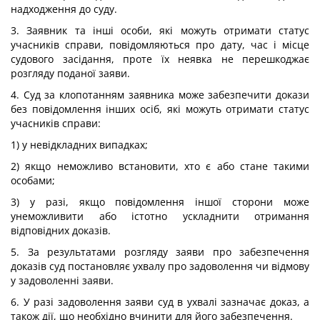
надходження до суду.
3. Заявник та інші особи, які можуть отримати статус
учасників справи, повідомляються про дату, час і місце
судового засідання, проте їх неявка не перешкоджає
розгляду поданої заяви.
4. Суд за клопотанням заявника може забезпечити докази
без повідомлення інших осіб, які можуть отримати статус
учасників справи:
1) у невідкладних випадках;
2) якщо неможливо встановити, хто є або стане такими
особами;
3) у разі, якщо повідомлення іншої сторони може
унеможливити або істотно ускладнити отримання
відповідних доказів.
5. За результатами розгляду заяви про забезпечення
доказів суд постановляє ухвалу про задоволення чи відмову
у задоволенні заяви.
6. У разі задоволення заяви суд в ухвалі зазначає доказ, а
також дії, що необхідно вчинити для його забезпечення.