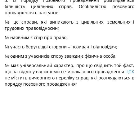
3. В порядку позовного провадження розглядається
більшість цивільних справ. Особливістю позовного
провадження є наступне:
№ це справи, які виникають з цивільних, земельних і
трудових правовідносин;
№ наявним є спір про право;
№ участь беруть дві сторони – позивач і відповідач;
№ одним з учасників спору завжди є фізична особа;
№ має універсальний характер, про що свідчить той факт,
що на відміну від окремого чи наказного провадження
ЦПК
не містить вичерпного переліку справ, які розглядаються в
порядку позовного провадження;