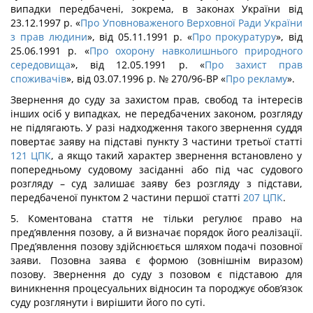
випадки передбачені, зокрема, в законах України від
23.12.1997 р. «
Про Уповноваженого Верховної Ради України
з прав людини
», від 05.11.1991 р. «
Про прокуратуру
», від
25.06.1991 р. «
Про охорону навколишнього природного
середовища
», від 12.05.1991 р. «
Про захист прав
споживачів
», від 03.07.1996 р. № 270/96-ВР «
Про рекламу
».
Звернення до суду за захистом прав, свобод та інтересів
інших осіб у випадках, не передбачених законом, розгляду
не підлягають. У разі надходження такого звернення суддя
повертає заяву на підставі пункту 3 частини третьої статті
121
ЦПК
, а якщо такий характер звернення встановлено у
попередньому судовому засіданні або під час судового
розгляду – суд залишає заяву без розгляду з підстави,
передбаченої пунктом 2 частини першої статті
207
ЦПК
.
5. Коментована стаття не тільки регулює право на
пред’явлення позову, а й визначає порядок його реалізації.
Пред’явлення позову здійснюється шляхом подачі позовної
заяви. Позовна заява є формою (зовнішнім виразом)
позову. Звернення до суду з позовом є підставою для
виникнення процесуальних відносин та породжує обов’язок
суду розглянути і вирішити його по суті.