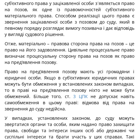
суб’єктивного права у зацікавленої особи з´являється право
на позов, як одне із правомочностей суб’єктивного
матеріального права. Способом реалізації цього права є
звернення зацікавленої особи з позовом до суду, який в
певному порядку розглядає вимогу позивача і дає відповідь
у вигляді судового рішення.
Отже, матеріально – правова сторона права на позов – це
право на його задоволення. Цивільне процесуальне право
визначає процесуальну сторону права на позов як право
на пред’явлення позову.
Право на пред’явлення позову мають усі громадяни і
юридичні особи. Якщо в суб’єктивних юридичних правах
можуть бути обмеження у встановлених законом випадках,
то в праві на пред’явлення позову ніхто не може бути
обмежений. Більше того, ст.
3
ЦПК
не допускає навіть
самообмеження в цьому праві: відмова від права на
звернення до суду недійсна.
У випадках, установлених законом, до суду можуть
звертатися органи та особи, яким надано право захищати
права, свободи та інтереси інших осіб або державні чи
суспільні інтереси та брати участь у цих справах. Такі