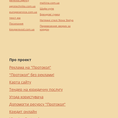
perevod.agency
maltina.com.ua
agrotechnika.com.ua
Шафи купе
europeservice.com.ua
Брендові сумки
текст юа
Натяжні стелі Nova Stelya
Посилання
Перевезення хворих за
kievperevod.com.ua
кордон
Про проект
Реклама на "Протокол"
"Протокол" без реклами!
Карта сайту
Тендер на юридичну послугу
Угода користувача
Допомогти ресурсу "Протокол"
Кредит онлайн