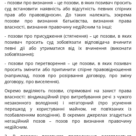
- позови про визнання – це позови, в яких позивач просить
суд встановити наявність або відсутність певних спірних
прав або правовідносин. До таких належать, зокрема
позови про визнання батьківства, визнання права
власності, визнання правочину недійсним та інші;
- позови про присудження (стягнення) – це позови, в яких
позивач просить суд зобов‘язати відповідача вчинити
певні дії або утриматися від їх вчинення (виконати
зобов‘язання);
- позови про перетворення – це позови, в яких позивач
просить змінити або припинити спірне правовідношення
(наприклад, позов про розірвання договору, про зміну
договору, про виселення).
Окремо виділяють позови, спрямовані на захист права
власності: віндикаційний (про витребування речі з чужого
незаконного володіння) і негаторний (про усунення
перешкод у користуванні майном, не пов‘язаних із
позбавленням володіння). В окремих джерелах згадується
негаційний позов – позов про визнання правочину
недійсним.