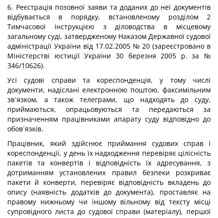
6. Реєстрація позовної заяви та доданих до неї документів
відбувається в порядку, встановленому розділом 2
Тимчасової інструкцією з діловодства в місцевому
загальному суді, затвердженому Наказом Державної судової
адміністрації України від 17.02.2005 № 20 (зареєстровано в
Міністерстві юстиції України 30 березня 2005 р. за №
346/10626).
Усі судові справи та кореспонденція, у тому числі
документи, надіслані електронною поштою, факсимільним
зв´язком, а також телеграми, що надходять до суду,
приймаються, опрацьовуються та передаються за
призначенням працівниками апарату суду відповідно до
обов´язків.
Працівник, який здійснює приймання судових справ і
кореспонденції, у день їх надходження перевіряє цілісність
пакетів та конвертів і відповідність їх адресування, з
дотриманням установлених правил безпеки розкриває
пакети й конверти, перевіряє відповідність вкладень до
опису (наявність додатків до документа), проставляє на
правому нижньому чи іншому вільному від тексту місці
супровідного листа до судової справи (матеріалу), першої