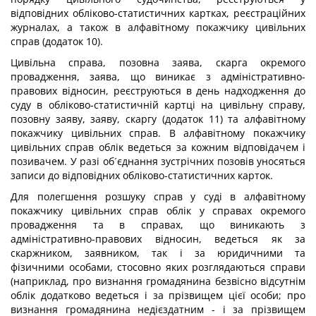
відповідних обліково-статистичних картках, реєстраційних
журналах, а також в алфавітному покажчику цивільних
справ (додаток 10).
Цивільна справа, позовна заява, скарга окремого
провадження, заява, що виникає з адміністративно-
правових відносин, реєструються в день надходження до
суду в обліково-статистичній картці на цивільну справу,
позовну заяву, заяву, скаргу (додаток 11) та алфавітному
покажчику цивільних справ. В алфавітному покажчику
цивільних справ облік ведеться за кожним відповідачем і
позивачем. У разі об´єднання зустрічних позовів уносяться
записи до відповідних обліково-статистичних карток.
Для полегшення розшуку справ у суді в алфавітному
покажчику цивільних справ облік у справах окремого
провадження та в справах, що виникають з
адміністративно-правових відносин, ведеться як за
скаржником, заявником, так і за юридичними та
фізичними особами, стосовно яких розглядаються справи
(наприклад, про визнання громадянина безвісно відсутнім
облік додатково ведеться і за прізвищем цієї особи; про
визнання громадянина недієздатним - і за прізвищем