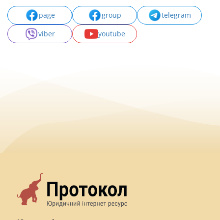
page
group
telegram
viber
youtube