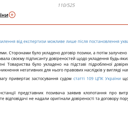
110/525
їни
ухилення від експертизи можливе лише після постановлення ухв
и. Сторонами було укладено договір позики, а потім залучено
давала своєму підписанту довіреностей щодо укладення будь-яких
ені Товариства було укладено на підставі підробленої довір
икнення негативних для нього правових наслідків у вигляді на
вагу привертає застосування судом
статті 109 ЦПК України
щод
нстанції представник позивача заявив клопотання про витр
те відповідачі не надали оригінали довіреності та договору пор