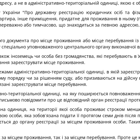
ресу, а не в адміністративно-територіальній одиниці, якою є об
 України "Про державну реєстрацію юридичних осіб та фізич
артира, інше приміщення, придатне для проживання в ньому (г
 переважно або тимчасово, що знаходиться за певною адресою,
ого документа про місце проживання або місце перебування і
у спеціально уповноваженого центрального органу виконавчої в
також іноземець чи особа без громадянства, які перебувають в У
вання зареєструвати місце проживання.
ежами адміністративно-територіальної одиниці, в якій зареєстр
ому порядку чи за рішенням суду, або призиваються на дійсну в
в´язані зареєструвати місце перебування.
но-територіальної одиниці, на яку поширюється повноваження 
письмово повідомити про це відповідний орган реєстрації протя
на одиниця, на території якої особа проживає строком менше 
ою особи, яка зобов´язана подати її протягом семи днів після 
ється до органу реєстрації за місцем проживання особи. Так
к за місцем проживання, так і за місцем перебування. Проте це