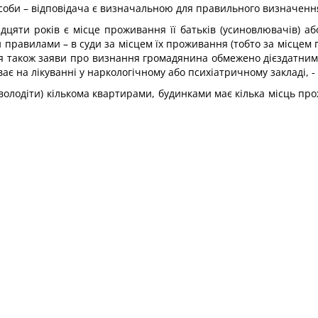
особи – відповідача є визначальною для правильного визначення
цяти років є місце проживання її батьків (усиновлювачів) або
 правилами – в суди за місцем їх проживання (тобто за місцем п
я також заяви про визнання громадянина обмежено дієздатним 
ає на лікуванні у наркологічному або психіатричному закладі, -
 володіти) кількома квартирами, будинками має кілька місць пр