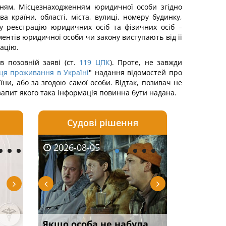
енням. Місцезнаходженням юридичної особи згідно
а країни, області, міста, вулиці, номеру будинку,
ну реєстрацію юридичних осіб та фізичних осіб –
ментів юридичної особи чи закону виступають від її
рацію.
 позовній заяві (ст.
119
ЦПК
). Проте, не завжди
сця проживання в Україні
" надання відомостей про
ни, або за згодою самої особи. Відтак, позивач не
запит якого така інформація повинна бути надана.
Судові рішення
2026-08-04
2026-08-03
2026-08-05
2026-08-05
2026-08-04
2026-08-03
2026-08-05
2026-08-0
 строк
Використання імені та
Огляд практики ВС від
Чи потрібна ФОП
Якщо особа не набула
Паспорт РФ як підст
ФУНДАМЕНТАЛЬН
Особливості з
Дії чи безд