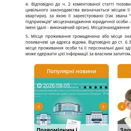
4. Відповідно до ч. 2 коментованої статті позо
цивільного законодавства визначається місцем її 
квартири), за якою її зареєстровано (так звана
підприємців” місцезнаходження юридичної особи – ц
імені (далі - виконавчий орган). Місцезнаходження
5. Місце проживання громадянина або місце зна
позивачеві ця адреса відома. Відповідно до ст. 6 
місце проживання особи та її персональні дані зд
може одержати цієї інформації за власним запитом
Популярні новини
2026-08-05
2026-08-03
2026-
20
овації: 7
Правомірним і
Водії можуть отримати
Суд ош
Зло