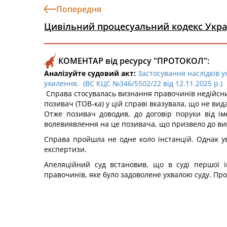
Попередня
Цивільний процесуальний кодекс Укра
КОМЕНТАР від ресурсу "ПРОТОКОЛ":
Аналізуйте судовий акт:
Застосування наслідків 
ухилення. (ВС КЦС №346/5502/22 від 12.11.2025 р.)
Справа стосувалась визнання правочинів недійсним
позивач (ТОВ-ка) у цій справі вказувала, що не ви
Отже позивач доводив, до договір поруки від ім
волевиявлення на це позивача, що призвело до вин
Справа пройшла не одне коло інстанцій. Однак у
експертизи.
Апеляційний суд встановив, що в суді першої і
правочинів, яке було задоволене ухвалою суду. Про