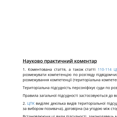
Науково практичний коментар
1. Коментована стаття, а також статті
110-114
Ц
розмежувати компетенцію по розгляду підвідомчих
розмежування компетенції (територіальна компетен
Територіальна підсудність персоніфікує суди по ро
Правила загальної підсудності застосовуються до в
2.
ЦПК
виділяє декілька видів територіальної підс
за вибором позивача), договірна (за угодою між ст
Встановлюючи ці види підсудності, законодавець м