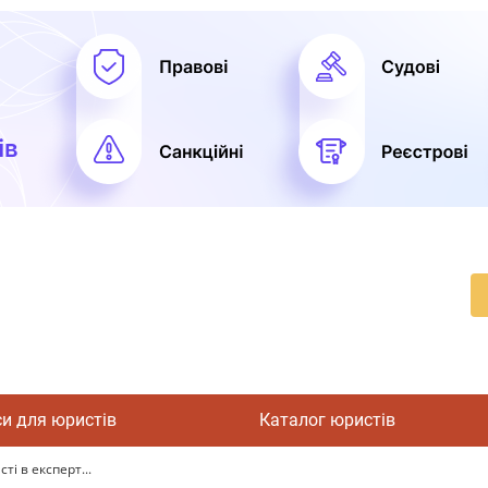
си для юристів
Каталог юристів
ті в експерт...