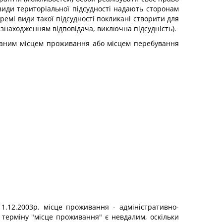
 види територіальної підсудності надають сторонам
кремі види такої підсудності покликані створити для
езнаходженням відповідача, виключна підсудність).
рованим місцем проживання або місцем перебування
11.12.2003р. місце проживання - адміністративно-
 терміну "місце проживання" є невдалим, оскільки