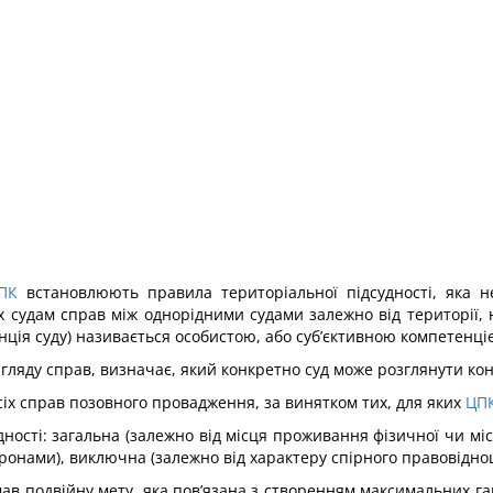
ПК
встановлюють правила територіальної підсудності, яка не
 судам справ між однорідними судами залежно від території, н
ція суду) називається особистою, або суб’єктивною компетенці
згляду справ, визначає, який конкретно суд може розглянути кон
сіх справ позовного провадження, за винятком тих, для яких
ЦП
удності: загальна (залежно від місця проживання фізичної чи м
оронами), виключна (залежно від характеру спірного правовіднош
ав подвійну мету, яка пов’язана з створенням максимальних га