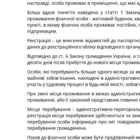
насправді, особа проживає в приміщенні, що має ад
Більш вдале поняття наведено у статті 1 Закону
проживання фізичної особи - житловий будинок, кв
пункті, в якому фізична особа проживає постійно,
підприємцем.
Реєстрація – це внесення відомостей до паспортн
даних до реєстраційного обліку відповідного орган
Відповідно до ст. 6 Закону громадянин України, а 
десяти днів після прибуття до нового місця прожи
Особи, які перебувають більше одного місяця за м
майнові зобов´язання, накладені в адміністративн
участь у судовому процесі в будь-якій якості, зобо
При зміні місця проживання в межах адміністратив
проживання, або її законний представник повинні 
Місце перебування - адміністративно-територіаль
реєстрація місця перебування здійснюється за заяв
перебування особи інформація про неї повідомля
перебування громадянина.
Позов до фізичної особи може бути пред‘явлений я