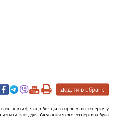
Додати в обране
і в експертизі, якщо без цього провести експертизу
 визнати факт, для з’ясування якого експертиза була