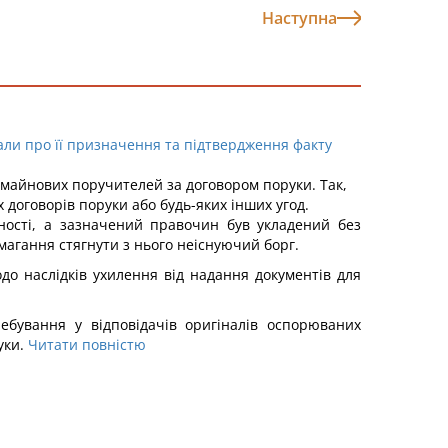
Наступна
али про її призначення та підтвердження факту
 майнових поручителей за договором поруки. Так,
 договорів поруки або будь-яких інших угод.
еності, а зазначений правочин був укладений без
магання стягнути з нього неіснуючий борг.
о наслідків ухилення від надання документів для
ебування у відповідачів оригіналів оспорюваних
уки.
Читати повністю