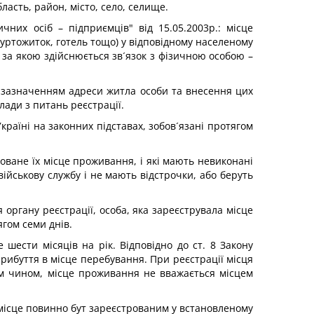
ласть, район, місто, село, селище.
них осіб – підприємців" від 15.05.2003р.: місце
уртожиток, готель тощо) у відповідному населеному
 за якою здійснюється зв´язок з фізичною особою –
з зазначенням адреси житла особи та внесення цих
лади з питань реєстрації.
країні на законних підставах, зобов´язані протягом
оване їх місце проживання, і які мають невиконані
ійськову службу і не мають відстрочки, або беруть
органу реєстрації, особа, яка зареєструвала місце
гом семи днів.
шести місяців на рік. Відповідно до ст. 8 Закону
прибуття в місце перебування. При реєстрації місця
им чином, місце проживання не вважається місцем
 місце повинно бут зареєстрованим у встановленому