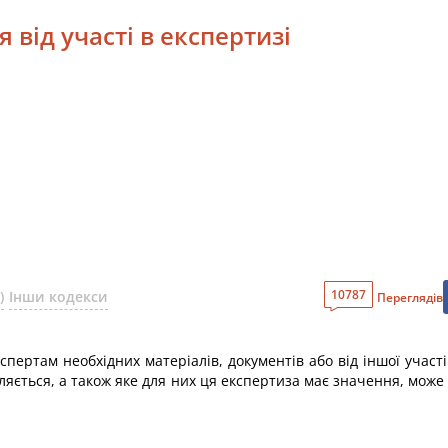
 від участі в експертизі
10787
)
Інши кодекси
Переглядів
спертам необхідних матеріалів, документів або від іншої участ
хиляється, а також яке для них ця експертиза має значення, може