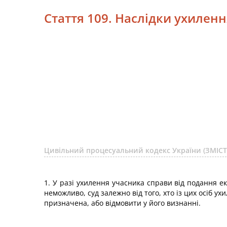
Стаття 109. Наслідки ухилення
Цивільний процесуальний кодекс України (ЗМІСТ
1. У разі ухилення учасника справи від подання ек
неможливо, суд залежно від того, хто із цих осіб у
призначена, або відмовити у його визнанні.