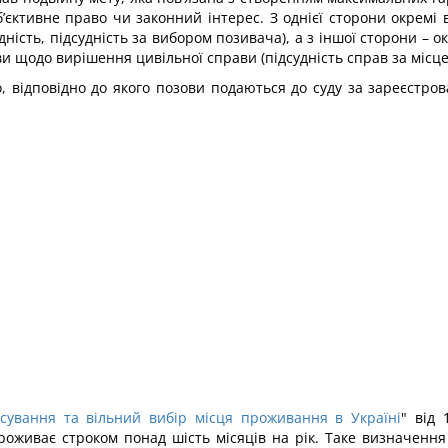
’єктивне право чи законний інтерес. З однієї сторони окремі
дність, підсудність за вибором позивача), а з іншої сторони – о
ви щодо вирішення цивільної справи (підсудність справ за місц
ло, відповідно до якого позови подаються до суду за зареєст
сування та вільний вибір місця проживання в Україні
" від 
проживає строком понад шість місяців на рік. Таке визначення