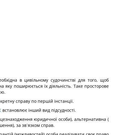
обхідна в цивільному судочинстві для того, щоб
а яку поширюється їх діяльність. Таке просторове
єю.
кретну справу по першій інстанції.
К
встановлює інший вид підсудності.
ісцезнаходження юридичної особи), альтернативна (
ення), за зв´язком справ.
рантій (можливостей) особи реалізувати своє право