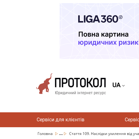
UA
Сервіси для клієнтів
Серві
...
Головна
Стаття 109. Наслідки ухилення від учас