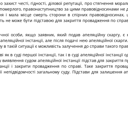
о захист честі, гідності, ділової репутації, про стягнення мора
 померлого, правонаступництво за цими правовідносинами не д
ння і мала місце смерть сторони в спірних правовідносинах,
ерть не може бути підставою для закриття провадження по справ
чної особи, якщо заявник, який подав апеляційну скаргу, є 
апеляційної інстанції, але після подачі нею апеляційної скарги
му в такій ситуації є можливість залучення до справи такого пр
 як в суді першої інстанції, так і в суді апеляційної інстанції о
 виявлення судом апеляційної інстанції підстав для закриття 
танції і закрити провадження по справі. Таке закриття пров
ї непідвідомчості загальному суду. Підстави для залишення ап