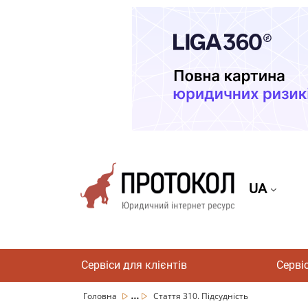
UA
Сервіси для клієнтів
Серві
...
Головна
Стаття 310. Підсудність