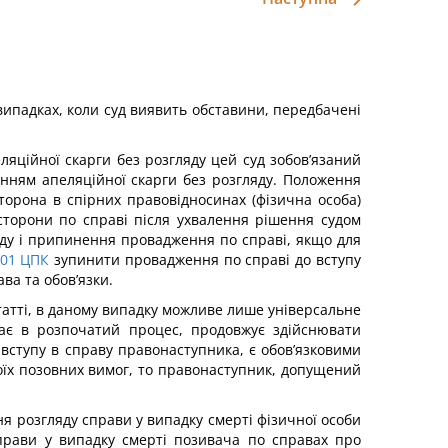
випадках, коли суд виявить обставини, передбачені
ляційної скарги без розгляду цей суд зобов’язаний
енням апеляційної скарги без розгляду. Положення
сторона в спірних правовідносинах (фізична особа)
сторони по справі після ухвалення рішення судом
 суду і припинення провадження по справі, якщо для
201
ЦПК
зупинити провадження по справі до вступу
ва та обов’язки.
татті, в даному випадку можливе лише універсальне
пає в розпочатий процес, продовжує здійснювати
 вступу в справу правонаступника, є обов’язковими
воїх позовних вимог, то правонаступник, допущений
я розгляду справи у випадку смерті фізичної особи
прави у випадку смерті позивача по справах про