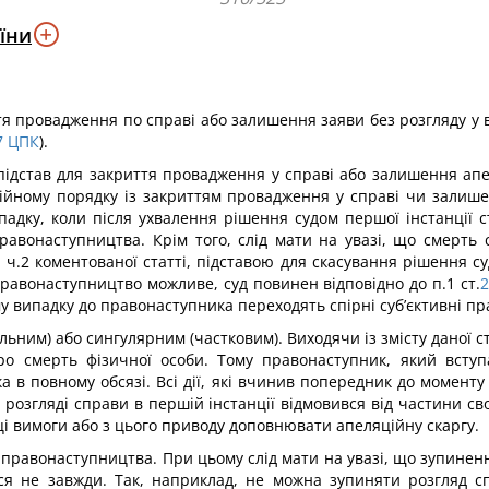
їни
я провадження по справі або залишення заяви без розгляду у 
7
ЦПК
).
підстав для закриття провадження у справі або залишення апе
ційному порядку із закриттям провадження у справі чи залиш
ипадку, коли після ухвалення рішення судом першої інстанції 
равонаступництва. Крім того, слід мати на увазі, що смерть 
ті ч.2 коментованої статті, підставою для скасування рішення
правонаступництво можливе, суд повинен відповідно до п.1 ст.
у випадку до правонаступника переходять спірні суб’єктивні пра
ьним) або сингулярним (частковим). Виходячи із змісту даної с
ро смерть фізичної особи. Тому правонаступник, який всту
а в повному обсязі. Всі дії, які вчинив попередник до моменту
розгляді справи в першій інстанції відмовився від частини с
і вимоги або з цього приводу доповнювати апеляційну скаргу.
правонаступництва. При цьому слід мати на увазі, що зупиненн
ься не завжди. Так, наприклад, не можна зупиняти розгляд с