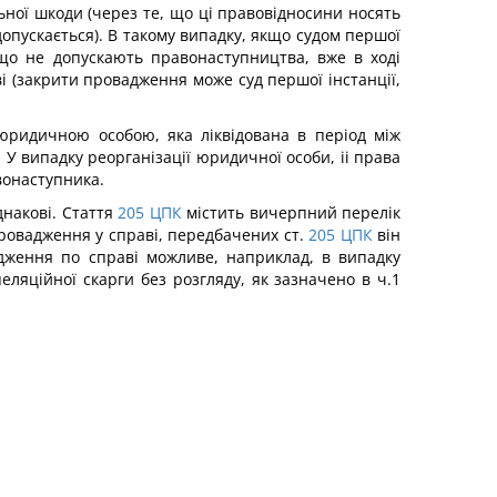
льної шкоди (через те, що ці правовідносини носять
опускається). В такому випадку, якщо судом першої
 що не допускають правонаступництва, вже в ході
і (закрити провадження може суд першої інстанції,
юридичною особою, яка ліквідована в період між
. У випадку реорганізації юридичної особи, іі права
авонаступника.
днакові. Стаття
205
ЦПК
містить вичерпний перелік
провадження у справі, передбачених ст.
205
ЦПК
він
адження по справі можливе, наприклад, в випадку
еляційної скарги без розгляду, як зазначено в ч.1