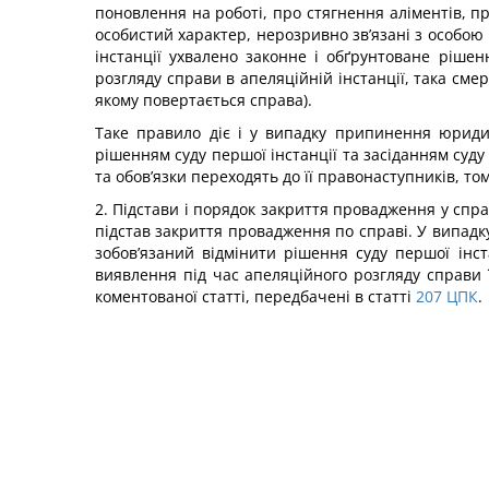
поновлення на роботі, про стягнення аліментів, пр
особистий характер, нерозривно зв’язані з особою
інстанції ухвалено законне і обґрунтоване ріше
розгляду справи в апеляційній інстанції, така см
якому повертається справа).
Таке правило діє і у випадку припинення юриди
рішенням суду першої інстанції та засіданням суду 
та обов’язки переходять до її правонаступників, то
2. Підстави і порядок закриття провадження у справі
підстав закриття провадження по справі. У випадку
зобов’язаний відмінити рішення суду першої інс
виявлення під час апеляційного розгляду справи ї
коментованої статті, передбачені в статті
207
ЦПК
.