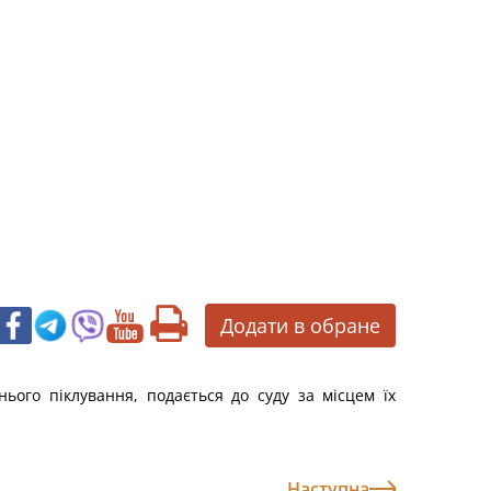
Додати в обране
ього піклування, подається до суду за місцем їх
Наступна