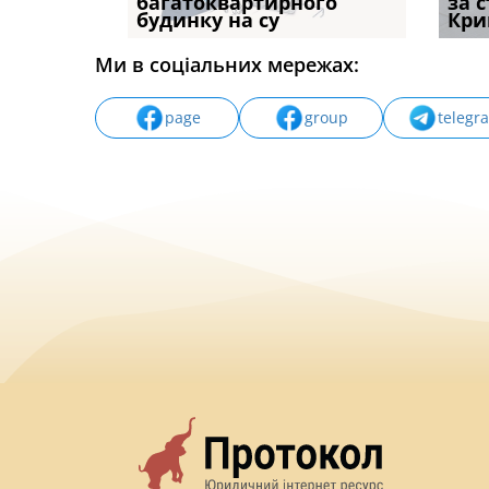
илася: як
багатоквартирного
компенсацію за
відшк
за 
будинку на су
незаконні дії
наявні
Кри
Ми в соціальних мережах:
page
group
telegr