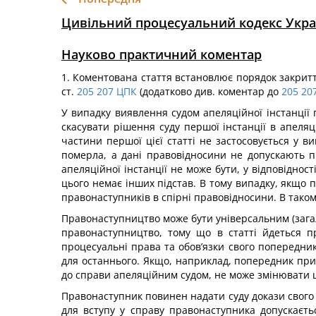
Цивільний процесуальний кодекс Укра
Науково практичний коментар
1. Коментована стаття встановлює порядок закритт
ст.
205
207
ЦПК
(додатково див. коментар до
205
20
У випадку виявлення судом апеляційної інстанції 
скасувати рішення суду першої інстанції в апеля
частини першої цієї статті не застосовується у в
померла, а дані правовідносини не допускають п
апеляційної інстанції не може бути, у відповіднос
цього немає інших підстав. В тому випадку, якщо 
правонаступників в спірні правовідносини. В таком
Правонаступництво може бути універсальним (загал
правонаступництво, тому що в статті йдеться п
процесуальні права та обов’язки свого попередник
для останнього. Якщо, наприклад, попередник при 
до справи апеляційним судом, не може змінювати ц
Правонаступник повинен надати суду докази свого 
для вступу у справу правонаступника допускаєт