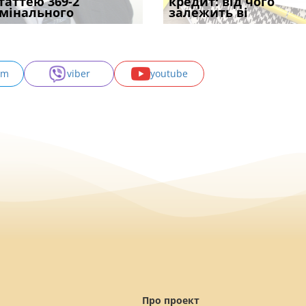
одування шкоди
статтею 369-2
печатка у 2026 році:
проставляється
відстрочки за іншою
кредит: від чого
підтвердив, що 
с
мінального
правила засто
апостиль: пер
підставою: нов
залежить ві
може скас
am
viber
youtube
Про проект