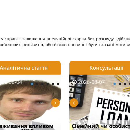
 справі і залишення апеляційної скарги без розгляду здійсн
бов’язкових реквізитів, обов’язково повинні бути вказані моти
Аналітична стаття
Консультації
08-06
26-08-04
2026-08-05
2026-08-06
2026-08-04
2026-08-07
2026-07-30
уд встановив для
вживання впливом
Чи потрібна ФОП
Документи, на яких не
Переоформлення
Сімейний чи особис
Восьмий ААС фак