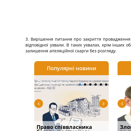
3. Вирішення питання про закриття провадження у
відповідної ухвали. В таких ухвалах, крім інших о
залишення апеляційної скарги без розгляду.
Популярні новини
2026-08-07
2026-08-03
2026-
20
р, але
Право співвласника
Водії можуть отримати
Якщо с
Зло