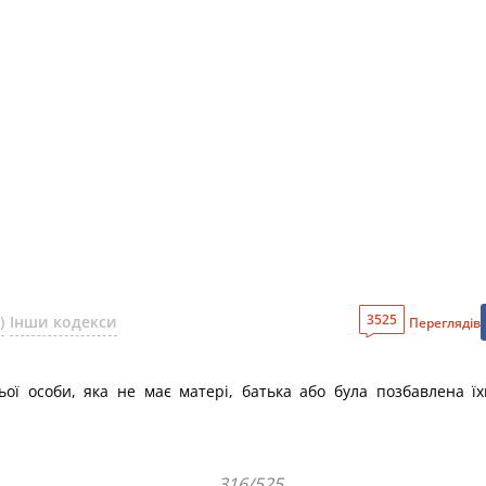
3525
)
Інши кодекси
Переглядів
ої особи, яка не має матері, батька або була позбавлена їхн
316/525