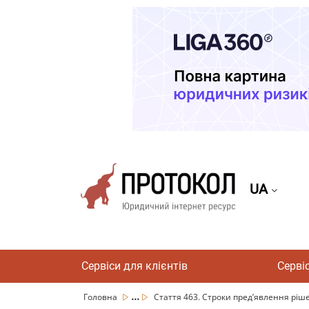
UA
Сервіси для клієнтів
Серві
...
Головна
Стаття 463. Строки пред’явлення ріше