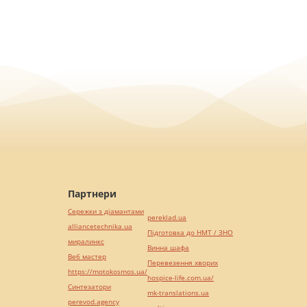
Партнери
Сережки з діамантами
pereklad.ua
alliancetechnika.ua
Підготовка до НМТ / ЗНО
миралинкс
Винна шафа
Веб мастер
Перевезення хворих
https://motokosmos.ua/
hospice-life.com.ua/
Синтезатори
mk-translations.ua
perevod.agency