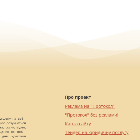
Про проект
Реклама на "Протокол"
"Протокол" без реклами!
міщену на веб -
цією розуміються
Карта сайту
а, скани, відео,
іщених на веб -
Тендер на юридичну послугу
 для індексації