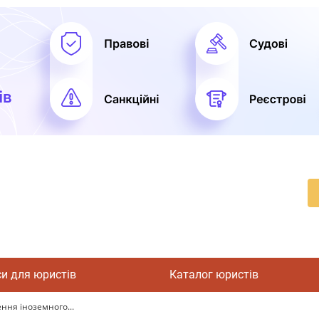
си для юристів
Каталог юристів
ння іноземного...