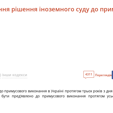
ення рішення іноземного суду до пр
4311
)
Інши кодекси
Переглядів
 до примусового виконання в Україні протягом трьох років з дн
 бути пред’явлено до примусового виконання протягом ус