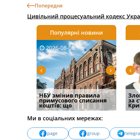
Попередня
Цивільний процесуальний кодекс Укра
Популярні новини
2026-08-06
2026-08-03
2026-
20
і
НБУ змінив правила
Водії можуть отримати
Якщо с
Зло
способом
примусового списання
компенсацію за
відшк
за 
вих
коштів: що
незаконні дії
наявні
Кри
Ми в соціальних мережах:
page
group
telegr