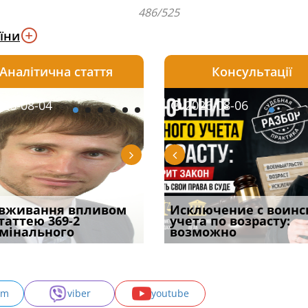
486/525
їни
Аналітична стаття
Консультації
08-06
26-08-04
2026-08-05
2026-08-06
2026-08-04
2026-08-06
2026-07-30
уд встановив для
вживання впливом
Особливості захисту у
Документи, на яких не
Переоформлення
Исключение с воинс
Восьмий ААС фак
одування шкоди
статтею 369-2
кримінальному
проставляється
відстрочки за іншою
учета по возрасту:
підтвердив, що 
с
мінального
провадженні: я
апостиль: пер
підставою: нов
возможно
може скас
am
viber
youtube