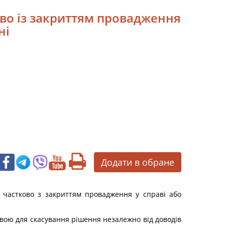
ово із закриттям провадження
ні
Додати в обране
о частково з закриттям провадження у справі або
авою для скасування рішення незалежно від доводів