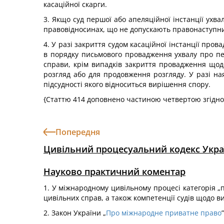
касаційної скарги.
3. Якщо суд першої або апеляційної інстанції ухв
правовідносинах, що не допускають правонаступниц
4. У разі закриття судом касаційної інстанції про
в порядку письмового провадження ухвалу про пер
справи, крім випадків закриття провадження щодо
розгляд або для продовження розгляду. У разі на
підсудності якого відноситься вирішення спору.
{Статтю 414 доповнено частиною четвертою згідно
Попередня
Цивільний процесуальний кодекс Укра
Науково практичний коментар
1. У міжнародному цивільному процесі категорія „п
цивільних справ, а також компетенції судів щодо 
2. Закон України „
Про міжнародне приватне право