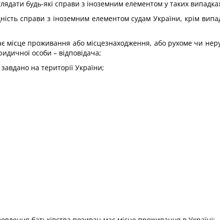
лядати будь-які справи з іноземним елементом у таких випадка
ість справи з іноземним елементом судам України, крім випадк
 має місце проживання або місцезнаходження, або рухоме чи нер
идичної особи – відповідача;
 завдано на території України;
ановлення батьківства позивач має місце проживання в Україні;