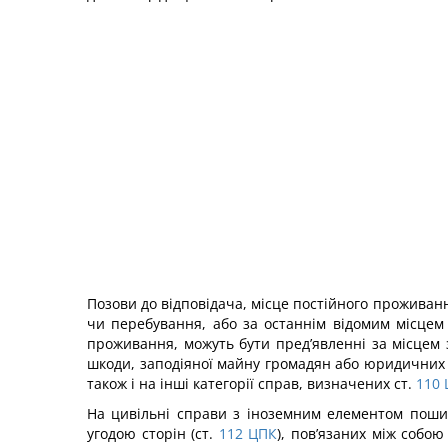
Позови до відповідача, місце постійного проживан
чи перебування, або за останнім відомим місцем 
проживання, можуть бути пред’явленні за місцем
шкоди, заподіяної майну громадян або юридичних 
також і на інші категорії справ, визначених ст.
110
На цивільні справи з іноземним елементом пошир
угодою сторін (ст.
112
ЦПК
), пов’язаних між собою 