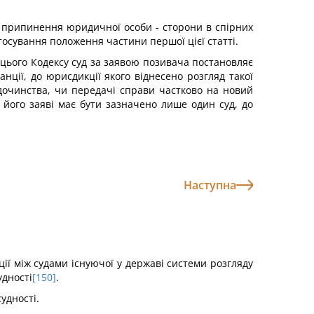
чи припинення юридичної особи - сторони в спірних
осування положення частини першої цієї статті.
5 цього Кодексу суд за заявою позивача постановляє
ції, до юрисдикції якого віднесено розгляд такої
удочинства, чи передачі справи частково на новий
 його заяві має бути зазначено лише один суд, до
Наступна
ції між судами існуючої у державі системи розгляду
удності
[150]
.
судності.