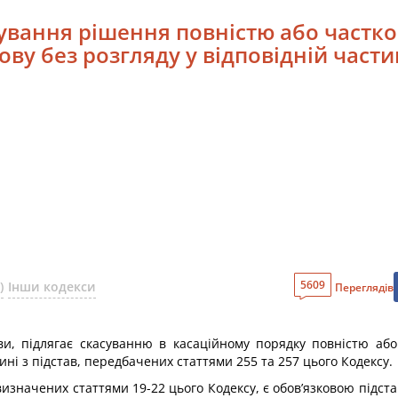
асування рішення повністю або частк
ву без розгляду у відповідній части
5609
)
Інши кодекси
Переглядів
ви, підлягає скасуванню в касаційному порядку повністю аб
ині з підстав, передбачених статтями 255 та 257 цього Кодексу.
визначених статтями 19-22 цього Кодексу, є обов’язковою підст