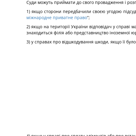
Суди можуть приймати до свого провадження і розг
1) якщо сторони передбачили своєю угодою підсудн
міжнародне приватне право
”;
2) якщо на території України відповідач у справі
знаходиться філія або представництво іноземної юр
3) у справах про відшкодування шкоди, якщо її було
4) якщо у справі про сплату аліментів або про вст