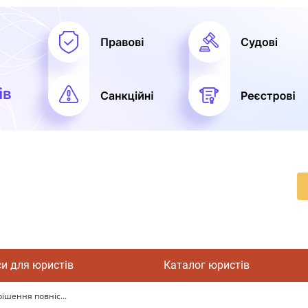
си для юристів
Каталог юристів
ішення повніс...