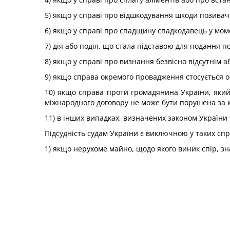
5) якщо у справі про відшкодування шкоди позивач 
6) якщо у справі про спадщину спадкодавець у мом
7) дія або подія, що стала підставою для подання п
8) якщо у справі про визнання безвісно відсутнім
9) якщо справа окремого провадження стосується ос
10) якщо справа проти громадянина України, який 
міжнародного договору не може бути порушена за 
11) в інших випадках, визначених законом України
Підсудність судам України є виключною у таких сп
1) якщо нерухоме майно, щодо якого виник спір, зн