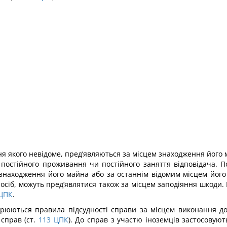
ня якого невідоме, пред’являються за місцем знаходження його
постійного проживання чи постійного заняття відповідача. По
 знаходження його майна або за останнім відомим місцем його
осіб, можуть пред’являтися також за місцем заподіяння шкоди
ЦПК
.
юються правила підсудності справи за місцем виконання дого
справ (ст.
113
ЦПК
). До справ з участю іноземців застосовуют