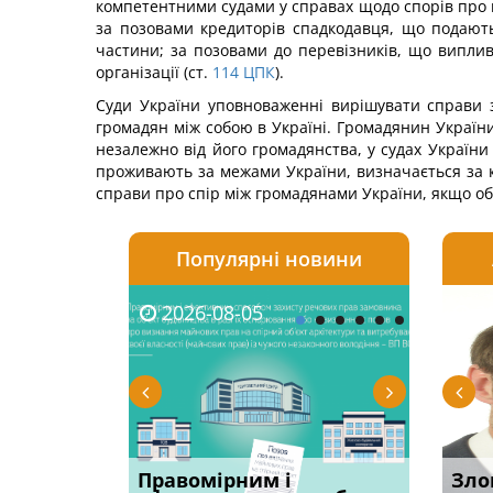
компетентними судами у справах щодо спорів про п
за позовами кредиторів спадкодавця, що подают
частини; за позовами до перевізників, що виплив
організації (ст.
114
ЦПК
).
Суди України уповноваженні вирішувати справи 
громадян між собою в Україні. Громадянин Україн
незалежно від його громадянства, у судах України (
проживають за межами України, визначається за к
справи про спір між громадянами України, якщо об
Популярні новини
2026-08-05
2026-08-03
2026-
20
овації: 7
Правомірним і
Водії можуть отримати
Суд ош
Зло