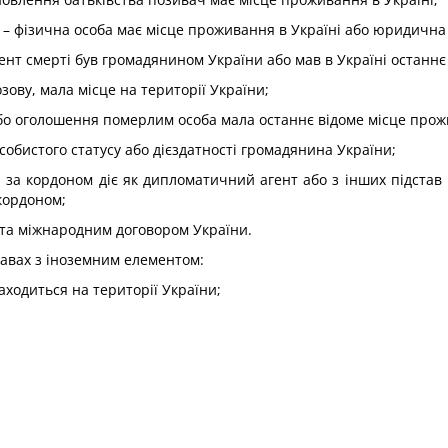
– фізична особа має місце проживання в Україні або юридична о
ент смерті був громадянином України або мав в Україні останн
озову, мала місце на території України;
 або оголошення померлим особа мала останнє відоме місце прож
обистого статусу або дієздатності громадянина України;
за кордоном діє як дипломатичний агент або з інших підстав ма
кордоном;
 та міжнародним договором України.
равах з іноземним елементом:
аходиться на території України;