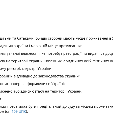
ж дітьми та батьками, обидві сторони мають місце проживання в 
адянин України і мав в ній місце проживання;
ктуальної власності, яке потребує реєстрації чи видачі свідоцтв
ією на території України іноземних юридичних осіб, фізичних ос
ому реєстрі, кадастрі України;
орений відповідно до законодавства України;
нних паперів, оформлених в Україні;
ійснено або здійснюється на території України;
и.
якими позов може бути пред’явлений до суду за місцем прожив
м (ст.
109
ЦПК
).