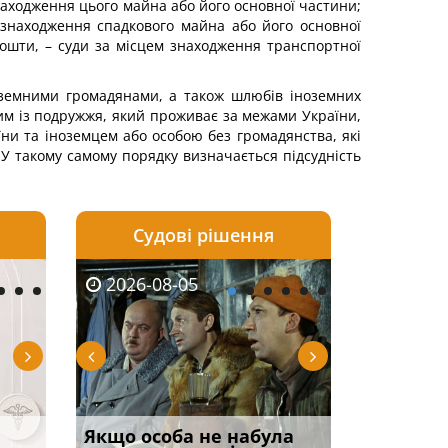
находження цього майна або його основної частини;
знаходження спадкового майна або його основної
пошти, – суди за місцем знаходження транспортної
оземними громадянами, а також шлюбів іноземних
им із подружжя, який проживає за межами України,
їни та іноземцем або особою без громадянства, які
У такому самому порядку визначається підсудність
Судові рішення
2026-08-04
2026-08-03
2026-08-05
2026-08-05
2026-08-04
2026-08-03
2026-08-05
2026-08-0
 строк
Використання імені та
Огляд практики ВС від
Чи потрібна ФОП
Якщо особа не набула
Паспорт РФ як підст
ФУНДАМЕНТАЛЬН
Особливості з
Дії чи безд