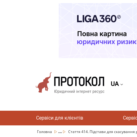
UA
Сервіси для клієнтів
Серві
...
Головна
Стаття 414. Підстави для скасування р