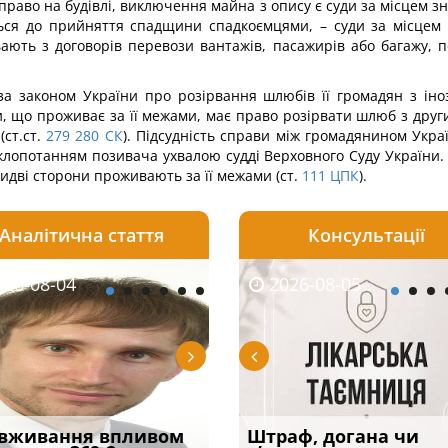
раво на будівлі, виключення майна з опису є суди за місцем з
ься до прийняття спадщини спадкоємцями, – суди за місцем 
ають з договорів перевози вантажів, пасажирів або багажу, 
за законом України про розірвання шлюбів її громадян з ін
и, що проживає за її межами, має право розірвати шлюб з друг
ст.ст.
279
280
СК
). Підсудність справи між громадянином Укра
лопотанням позивача ухвалою судді Верховного Суду України. 
идві сторони проживають за її межами (ст.
111
ЦПК
).
Аналітична стаття
Консультації
08-05
26-08-04
2026-07-23
2026-08-05
2026-08-04
2026-08-05
2026-07-30
трафував
вживання впливом
Скорочення під час
Чоловік помер, але
Переоформлення
Штраф, догана чи
При зарахуванні в