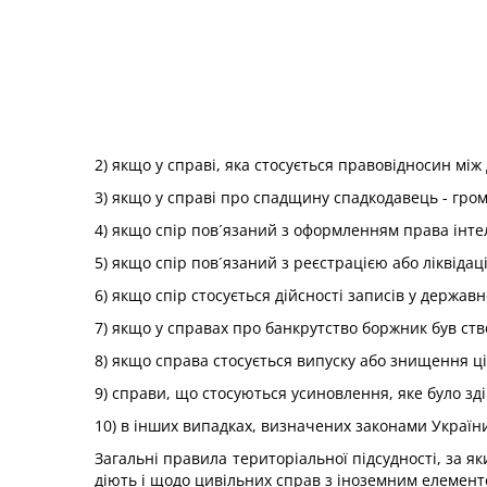
2) якщо у справі, яка стосується правовідносин мі
3) якщо у справі про спадщину спадкодавець - гром
4) якщо спір пов´язаний з оформленням права інтеле
5) якщо спір пов´язаний з реєстрацією або ліквідац
6) якщо спір стосується дійсності записів у державн
7) якщо у справах про банкрутство боржник був ств
8) якщо справа стосується випуску або знищення ці
9) справи, що стосуються усиновлення, яке було зд
10) в інших випадках, визначених законами Україн
Загальні правила територіальної підсудності, за 
діють і щодо цивільних справ з іноземним елементо