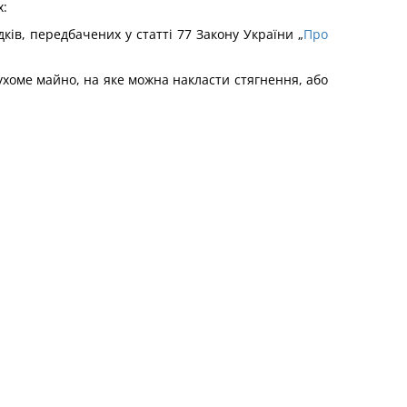
х:
ів, передбачених у статті 77 Закону України „
Про
ухоме майно, на яке можна накласти стягнення, або