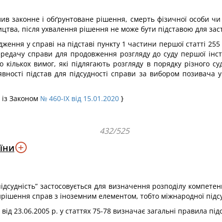
алив законне і обґрунтоване рішення, смерть фізичної особи 
тва, після ухвалення рішення не може бути підставою для заст
вадження у справі на підставі пункту 1 частини першої статті 25
едачу справи для продовження розгляду до суду першої інстан
 кількох вимог, які підлягають розгляду в порядку різного с
явності підстав для підсудності справи за вибором позивача у
 із Законом
№ 460-IX від 15.01.2020
}
432/525
їни
ідсудність” застосовується для визначення розподілу компетен
вирішення справ з іноземним елементом, тобто міжнародної підс
” від 23.06.2005 р. у статтях 75-78 визначає загальні правила під