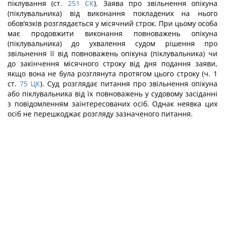
піклування (ст.
251
СК
). Заява про звільнення опікуна
(піклувальника) від виконання покладених на нього
обов’язків розглядається у місячний строк. При цьому особа
має продовжити виконання повноважень опікуна
(піклувальника) до ухвалення судом рішення про
звільнення її від повноважень опікуна (піклувальника) чи
до закінчення місячного строку від дня подання заяви,
якщо вона не була розглянута протягом цього строку (ч. 1
ст.
75
ЦК
). Суд розглядає питання про звільнення опікуна
або піклувальника від їх повноважень у судовому засіданні
з повідомленням заінтересованих осіб. Однак неявка цих
осіб не перешкоджає розгляду зазначеного питання.