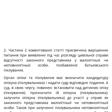
2. Частина 2 коментованої статті присвячена вирішенню
питання при виявленні під час розгляду цивільної справи
відсутності законного представника у малолітньої чи
неповнолітньої особи, позбавленої батьківського
піклування.
Орган опіки та піклування має визначити кандидатуру
опікуна (піклувальника) і надати суду відповідне подання. А
суд, в свою чергу, повинен: встановити над дитиною опіку
(піклування); призначити їй опікуна (піклувальника);
залучити опікуна (піклувальника) до участі у справі як
законного представника малолітньої чи неповнолітньої
особи. Також при залученні піклувальника неповнолітньої