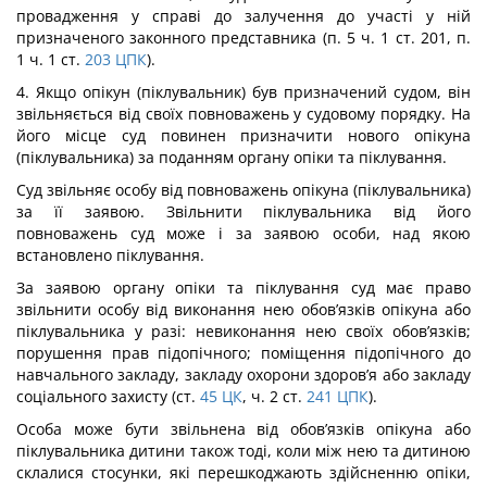
провадження у справі до залучення до участі у ній
призначеного законного представника (п. 5 ч. 1 ст. 201, п.
1 ч. 1 ст.
203
ЦПК
).
4. Якщо опікун (піклувальник) був призначений судом, він
звільняється від своїх повноважень у судовому порядку. На
його місце суд повинен призначити нового опікуна
(піклувальника) за поданням органу опіки та піклування.
Суд звільняє особу від повноважень опікуна (піклувальника)
за її заявою. Звільнити піклувальника від його
повноважень суд може і за заявою особи, над якою
встановлено піклування.
За заявою органу опіки та піклування суд має право
звільнити особу від виконання нею обов’язків опікуна або
піклувальника у разі: невиконання нею своїх обов’язків;
порушення прав підопічного; поміщення підопічного до
навчального закладу, закладу охорони здоров’я або закладу
соціального захисту (ст.
45
ЦК
, ч. 2 ст.
241
ЦПК
).
Особа може бути звільнена від обов’язків опікуна або
піклувальника дитини також тоді, коли між нею та дитиною
склалися стосунки, які перешкоджають здійсненню опіки,