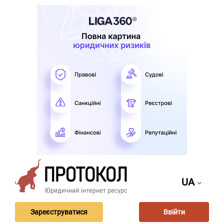
UA
Зареєструватися
Ввійти