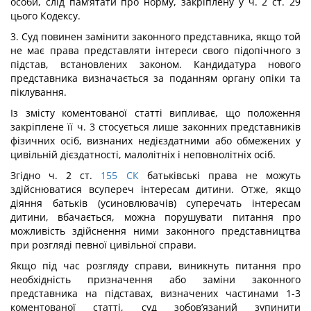
особи, слід пам’ятати про норму, закріплену у ч. 2 ст. 29
цього Кодексу.
3. Суд повинен замінити законного представника, якщо той
не має права представляти інтереси свого підопічного з
підстав, встановлених законом. Кандидатура нового
представника визначається за поданням органу опіки та
піклування.
Із змісту коментованої статті випливає, що положення
закріплене її ч. 3 стосується лише законних представників
фізичних осіб, визнаних недієздатними або обмежених у
цивільній дієздатності, малолітніх і неповнолітніх осіб.
Згідно ч. 2 ст.
155
СК
батьківські права не можуть
здійснюватися всупереч інтересам дитини. Отже, якщо
діяння батьків (усиновлювачів) суперечать інтересам
дитини, вбачається, можна порушувати питання про
можливість здійснення ними законного представництва
при розгляді певної цивільної справи.
Якщо під час розгляду справи, виникнуть питання про
необхідність призначення або заміни законного
представника на підставах, визначених частинами 1-3
коментованої статті, суд зобов’язаний зупинити