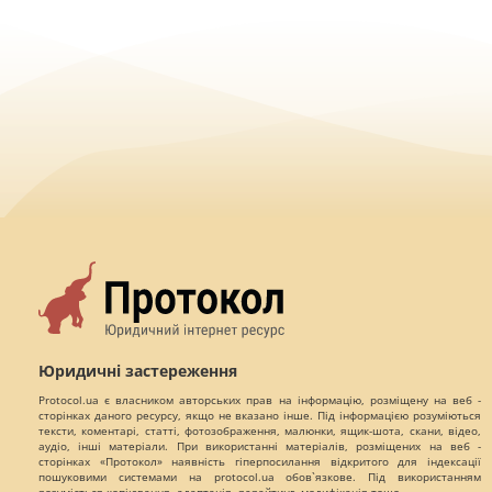
Юридичні застереження
Protocol.ua є власником авторських прав на інформацію, розміщену на веб -
сторінках даного ресурсу, якщо не вказано інше. Під інформацією розуміються
тексти, коментарі, статті, фотозображення, малюнки, ящик-шота, скани, відео,
аудіо, інші матеріали. При використанні матеріалів, розміщених на веб -
сторінках «Протокол» наявність гіперпосилання відкритого для індексації
пошуковими системами на protocol.ua обов`язкове. Під використанням