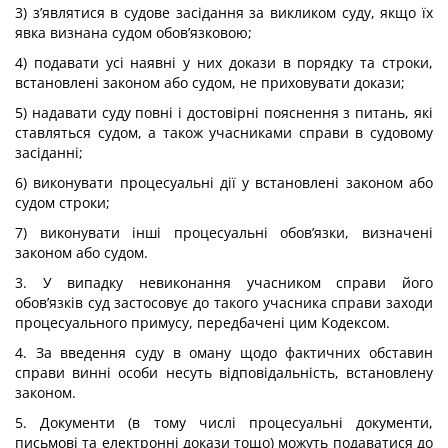
3) з’являтися в судове засідання за викликом суду, якщо їх
явка визнана судом обов’язковою;
4) подавати усі наявні у них докази в порядку та строки,
встановлені законом або судом, не приховувати докази;
5) надавати суду повні і достовірні пояснення з питань, які
ставляться судом, а також учасниками справи в судовому
засіданні;
6) виконувати процесуальні дії у встановлені законом або
судом строки;
7) виконувати інші процесуальні обов’язки, визначені
законом або судом.
3. У випадку невиконання учасником справи його
обов’язків суд застосовує до такого учасника справи заходи
процесуального примусу, передбачені цим Кодексом.
4. За введення суду в оману щодо фактичних обставин
справи винні особи несуть відповідальність, встановлену
законом.
5. Документи (в тому числі процесуальні документи,
письмові та електронні докази тощо) можуть подаватися до