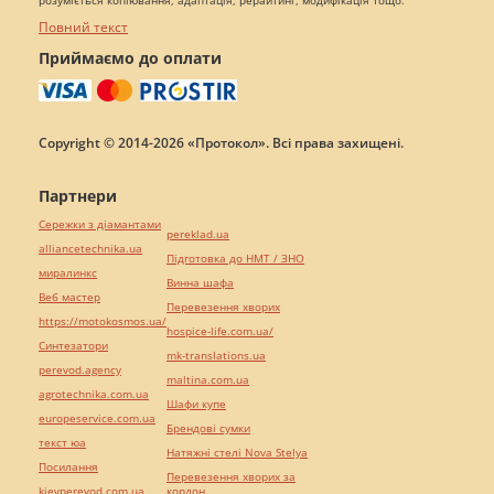
розуміється копіювання, адаптація, рерайтинг, модифікація тощо.
Повний текст
Приймаємо до оплати
Copyright © 2014-2026 «Протокол». Всі права захищені.
Партнери
Сережки з діамантами
pereklad.ua
alliancetechnika.ua
Підготовка до НМТ / ЗНО
миралинкс
Винна шафа
Веб мастер
Перевезення хворих
https://motokosmos.ua/
hospice-life.com.ua/
Синтезатори
mk-translations.ua
perevod.agency
maltina.com.ua
agrotechnika.com.ua
Шафи купе
europeservice.com.ua
Брендові сумки
текст юа
Натяжні стелі Nova Stelya
Посилання
Перевезення хворих за
kievperevod.com.ua
кордон