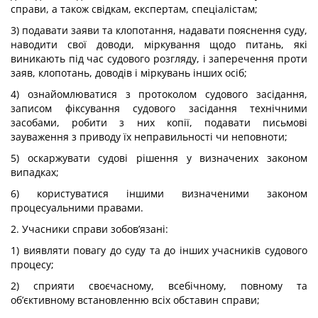
справи, а також свідкам, експертам, спеціалістам;
3) подавати заяви та клопотання, надавати пояснення суду,
наводити свої доводи, міркування щодо питань, які
виникають під час судового розгляду, і заперечення проти
заяв, клопотань, доводів і міркувань інших осіб;
4) ознайомлюватися з протоколом судового засідання,
записом фіксування судового засідання технічними
засобами, робити з них копії, подавати письмові
зауваження з приводу їх неправильності чи неповноти;
5) оскаржувати судові рішення у визначених законом
випадках;
6) користуватися іншими визначеними законом
процесуальними правами.
2. Учасники справи зобов’язані:
1) виявляти повагу до суду та до інших учасників судового
процесу;
2) сприяти своєчасному, всебічному, повному та
об’єктивному встановленню всіх обставин справи;