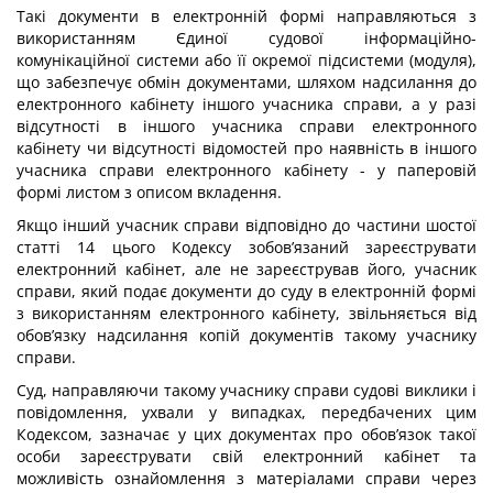
Такі документи в електронній формі направляються з
використанням Єдиної судової інформаційно-
комунікаційної системи або її окремої підсистеми (модуля),
що забезпечує обмін документами, шляхом надсилання до
електронного кабінету іншого учасника справи, а у разі
відсутності в іншого учасника справи електронного
кабінету чи відсутності відомостей про наявність в іншого
учасника справи електронного кабінету - у паперовій
формі листом з описом вкладення.
Якщо інший учасник справи відповідно до частини шостої
статті 14 цього Кодексу зобов’язаний зареєструвати
електронний кабінет, але не зареєстрував його, учасник
справи, який подає документи до суду в електронній формі
з використанням електронного кабінету, звільняється від
обов’язку надсилання копій документів такому учаснику
справи.
Суд, направляючи такому учаснику справи судові виклики і
повідомлення, ухвали у випадках, передбачених цим
Кодексом, зазначає у цих документах про обов’язок такої
особи зареєструвати свій електронний кабінет та
можливість ознайомлення з матеріалами справи через