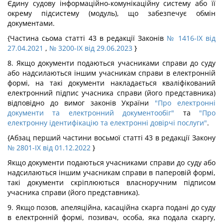
Єдину судову інформаційно-комунікаційну систему або її
окрему підсистему (модуль), що забезпечує обмін
документами.
{Частина сьома статті 43 в редакції Законів
№ 1416-IX від
27.04.2021
,
№ 3200-IX від 29.06.2023
}
8. Якщо документи подаються учасниками справи до суду
або надсилаються іншим учасникам справи в електронній
формі, на такі документи накладається кваліфікований
електронний підпис учасника справи (його представника)
відповідно до вимог законів України
"Про електронні
документи та електронний документообіг"
та
"Про
електронну ідентифікацію та електронні довірчі послуги"
.
{Абзац перший частини восьмої статті 43 в редакції Закону
№ 2801-IX від 01.12.2022
}
Якщо документи подаються учасниками справи до суду або
надсилаються іншим учасникам справи в паперовій формі,
такі документи скріплюються власноручним підписом
учасника справи (його представника).
9. Якщо позов, апеляційна, касаційна скарга подані до суду
в електронній формі, позивач, особа, яка подала скаргу,